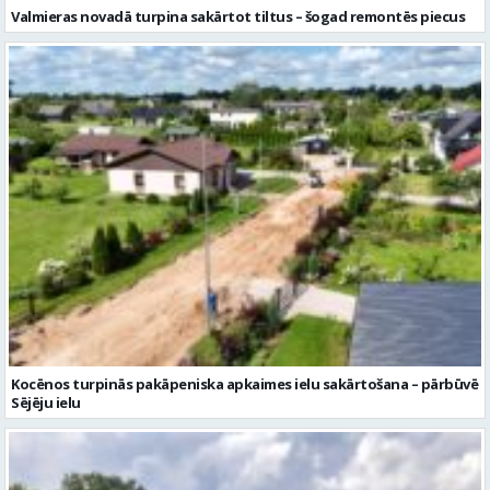
Kocēnos turpinās pakāpeniska apkaimes ielu sakārtošana – pārbūvē
Sējēju ielu