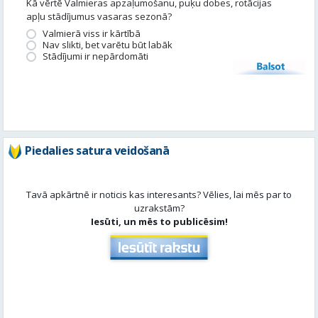
Piedalies satura veidošanā
Tavā apkārtnē ir noticis kas interesants? Vēlies, lai mēs par to
uzrakstām?
Iesūti, un mēs to publicēsim!
Aktuāli
Skatīt visu