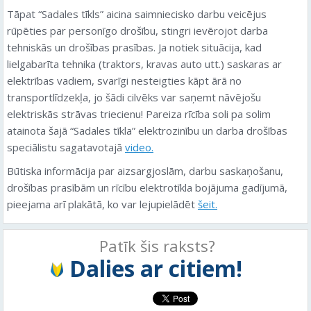
Tāpat “Sadales tīkls” aicina saimniecisko darbu veicējus
rūpēties par personīgo drošību, stingri ievērojot darba
tehniskās un drošības prasības. Ja notiek situācija, kad
lielgabarīta tehnika (traktors, kravas auto utt.) saskaras ar
elektrības vadiem, svarīgi nesteigties kāpt ārā no
transportlīdzekļa, jo šādi cilvēks var saņemt nāvējošu
elektriskās strāvas triecienu! Pareiza rīcība soli pa solim
atainota šajā “Sadales tīkla” elektrozinību un darba drošības
speciālistu sagatavotajā
video.
Būtiska informācija par aizsargjoslām, darbu saskaņošanu,
drošības prasībām un rīcību elektrotīkla bojājuma gadījumā,
pieejama arī plakātā, ko var lejupielādēt
šeit.
Patīk šis raksts?
Dalies ar citiem!