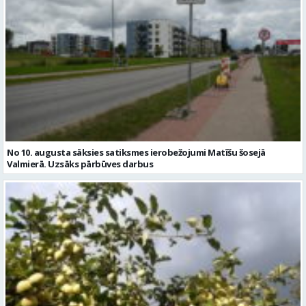
No 10. augusta sāksies satiksmes ierobežojumi Matīšu šosejā
Valmierā. Uzsāks pārbūves darbus