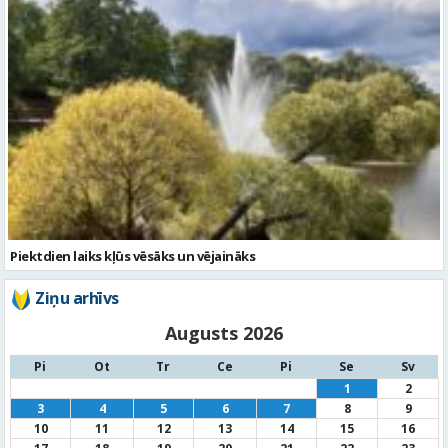
Piektdien laiks kļūs vēsāks un vējaināks
Ziņu arhīvs
Augusts 2026
Pi
Ot
Tr
Ce
Pi
Se
Sv
1
2
3
4
5
6
7
8
9
10
11
12
13
14
15
16
17
18
19
20
21
22
23
24
25
26
27
28
29
30
31
« Jūl