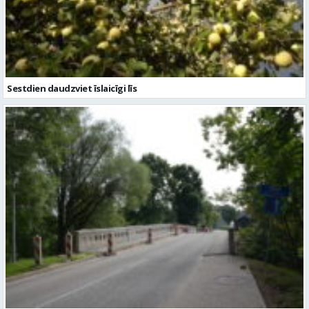
Sestdien daudzviet īslaicīgi līs
Valmieras novadā turpina sakārtot tiltus – šogad remontēs piecus