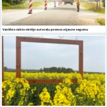
Vairākos valsts vietējo autoceļu posmos atjauno segumu
“#LaukiZied” atgriežas sesto gadu ar līdz šim lielāko fotostendu
skaitu Latvijā