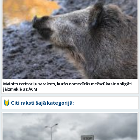
Mainīts teritoriju saraksts, kurās nomedītās mežacūkas ir obligāti
jāizmeklē uz ĀCM
Citi raksti šajā kategorijā: