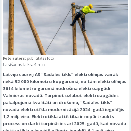
Foto autors:
publicitātes foto
Lasīšanas laiks:
4
min
Latviju caurvij AS “Sadales tīkls” elektrolīnijas vairāk
nekā 92 000 kilometru kopgarumā, no tām elektrolīnijas
3614 kilometru garumā nodrošina elektroapgādi
Valmieras novadā. Turpinot uzlabot elektroapgādes
pakalpojuma kvalitāti un drošumu, “Sadales tīkls”
novada elektrotīkla modernizācijā 2024. gadā ieguldījis
1,2 milj. eiro. Elektrotīkla attīstība ir nepārtraukts
process un darbi turpināsies arī 2025. gadā, kad novada
elektrotīkla pilnveidē plānots ieguldīt 6,1 milj. eiro
,