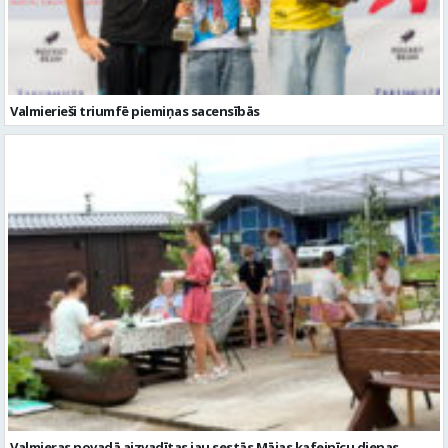
Valmieras novadā aizvadītas jau sestās Mājas kafejnīcu dienas