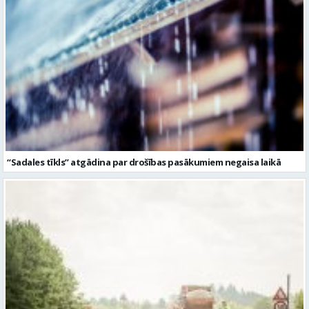
“Sadales tīkls” atgādina par drošības pasākumiem negaisa laikā