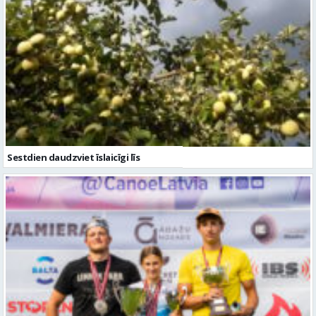
Sestdien daudzviet īslaicīgi līs
Valmierieši triumfē piemiņas sacensībās