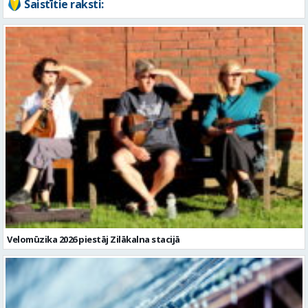
Velomūzika 2026 piestāj Zilākalna stacijā