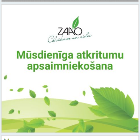
Saistītie raksti: