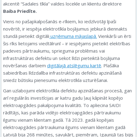
akcentē “Sadales tīkla” valdes locekle un klientu direktore
Baiba Priedīte.
Viens no pašapkalpošanās e-rīkiem, ko iedzīvotāji īpaši
novērtē, ir iespēja elektrotīkla bojājumus jebkurā diennakts
stundā pieteikt digitāli
uzņēmuma mājaslapā.
Vienkārši un ērti
šis rīks lietojams viedtālrunī – ir iespējams pieteikt elektrības
padeves pārtraukumu, sprieguma problēmas vai
infrastruktūras defektu un sekot līdzi pieteiktā bojājuma
novēršanas darbiem
digitālajā atslēgumu kartē
. Plašāka
sabiedrības līdzdalība infrastruktūras defektu apzināšanā
sniedz būtisku pienesumu elektrotīkla uzturēšanai.
Gan uzlabojumi elektrotīkla defektu apzināšanas procesā, gan
arī regulārās investīcijas ar katru gadu ļauj kāpināt kopējo
elektroapgādes pakalpojuma kvalitāti. To apliecina SAIDI
rādītājs, kas parāda vidējo elektroapgādes pārtraukumu
ilgumu vienam klientam gadā. Tā 2023. gadā kopējais
elektroapgādes pārtraukuma ilgums vienam klientam gadā
Latvijā bija 268 minūtes, savukārt, piemēram, Igaunijā tas bijis