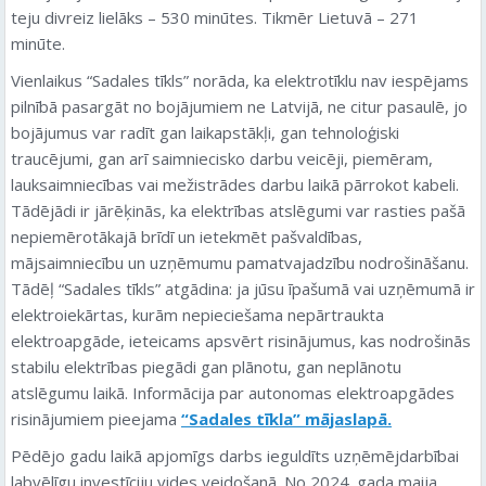
teju divreiz lielāks – 530 minūtes. Tikmēr Lietuvā – 271
minūte.
Vienlaikus “Sadales tīkls” norāda, ka elektrotīklu nav iespējams
pilnībā pasargāt no bojājumiem ne Latvijā, ne citur pasaulē, jo
bojājumus var radīt gan laikapstākļi, gan tehnoloģiski
traucējumi, gan arī saimniecisko darbu veicēji, piemēram,
lauksaimniecības vai mežistrādes darbu laikā pārrokot kabeli.
Tādējādi ir jārēķinās, ka elektrības atslēgumi var rasties pašā
nepiemērotākajā brīdī un ietekmēt pašvaldības,
mājsaimniecību un uzņēmumu pamatvajadzību nodrošināšanu.
Tādēļ “Sadales tīkls” atgādina: ja jūsu īpašumā vai uzņēmumā ir
elektroiekārtas, kurām nepieciešama nepārtraukta
elektroapgāde, ieteicams apsvērt risinājumus, kas nodrošinās
stabilu elektrības piegādi gan plānotu, gan neplānotu
atslēgumu laikā. Informācija par autonomas elektroapgādes
risinājumiem pieejama
“Sadales tīkla” mājaslapā.
Pēdējo gadu laikā apjomīgs darbs ieguldīts uzņēmējdarbībai
labvēlīgu investīciju vides veidošanā. No 2024. gada maija