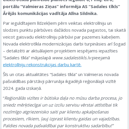
portālu “Valmieras Ziņas” informēja AS “Sadales tīkls”
Ārējās komunikācijas vadītāja Alīna Sildnika.
Par ieguldītajiem līdzekļiem pērn veiktas elektrolīniju un
slodzes punktu pārbūves dažādos novada pagastos, tai skaitā
veicot gaisvadu elektrolīniju pārbūvi par pazemes kabeļiem.
Novada elektrotīkla modernizācijas darbi turpināsies arī šogad
– detalizēti ar aktuālajiem projektiem iespējams iepazīties
“Sadales tīkla” mājaslapā
www.sadalestikls.lv
pieejamā
elektrolīniju rekonstrukcijas darbu kartē.
Šīs un citas aktualitātes “Sadales tīkla” un Valmieras novada
pašvaldības pārstāvji pārrunāja ikgadējā reģionālajā vizītē
2024. gada izskaņā.
“
Reģionālās vizītes ir būtiska daļa no mūsu darba procesa, jo
sniedz mērķtiecīgai un uz izcilu servisu vērstai attīstībai tik
nozīmīgo atgriezenisko saiti par klientu apkalpošanas
procesiem, rīkiem, ļauj izprast klientu gaidas un vajadzības.
Paldies novada pašvaldībai par konstruktīvu sadarbību!”