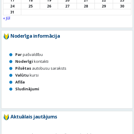
Noderīga informācija
Par
pašvaldību
Noderīgi
kontakti
Pilsētas
autobusu saraksts
Valūtu
kursi
Afiša
Sludinājumi
Aktuālais jautājums
Kā vērtē Valmieras apzaļumošanu, puķu dobes, rotācijas
apļu stādījumus vasaras sezonā?
Valmierā viss ir kārtībā
Nav slikti, bet varētu būt labāk
Stādījumi ir nepārdomāti
Balsot