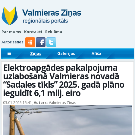
Par mums
Kontakti
Reklāma
Autorizēties:
Ziņas
Galerijas
Afiša
Sludinājumi
Reklāmraksti
Elektroapgādes pakalpojuma
uzlabošanā Valmieras novadā
“Sadales tīkls” 2025. gadā plāno
ieguldīt 6,1 milj. eiro
03.01.2025 15:41,
Autors:
Valmieras Ziņas