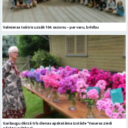
Valmieras teātris uzsāk 104. sezonu – par varu, brīvību
Garšaugu dārzā trīs dienas apskatāma izstāde “Vasaras ziedi
pilsētai svētkos”