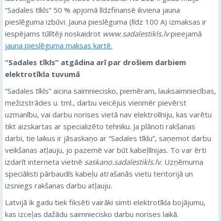
“Sadales tīkls” 50 % apjomā līdzfinansē ikviena jauna
pieslēguma izbūvi. Jauna pieslēguma (līdz 100 A) izmaksas ir
iespējams tūlītēji noskaidrot
www.sadalestikls.lv
pieejamā
jauna pieslēguma maksas kartē.
“Sadales tīkls” atgādina arī par drošiem darbiem
elektrotīkla tuvumā
“Sadales tīkls” aicina saimniecisko, piemēram, lauksaimniecības,
mežizstrādes u. tml., darbu veicējus vienmēr pievērst
uzmanību, vai darbu norises vietā nav elektrolīniju, kas varētu
tikt aizskartas ar specializēto tehniku. Ja plānoti rakšanas
darbi, tie laikus ir jāsaskaņo ar “Sadales tīklu”, saņemot darbu
veikšanas atļauju, jo pazemē var būt kabeļlīnijas. To var ērti
izdarīt interneta vietnē
saskano.sadalestikls.lv.
Uzņēmuma
speciālisti pārbaudīs kabeļu atrašanās vietu teritorijā un
izsniegs rakšanas darbu atļauju.
Latvijā ik gadu tiek fiksēti vairāki simti elektrotīkla bojājumu,
kas izceļas dažādu saimniecisko darbu norises laikā.