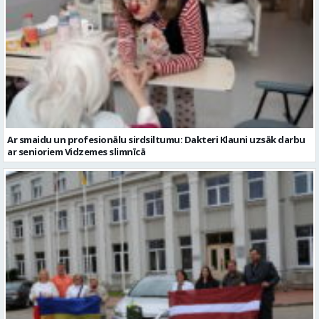
Ar smaidu un profesionālu sirdsiltumu: Dakteri Klauni uzsāk darbu
ar senioriem Vidzemes slimnīcā