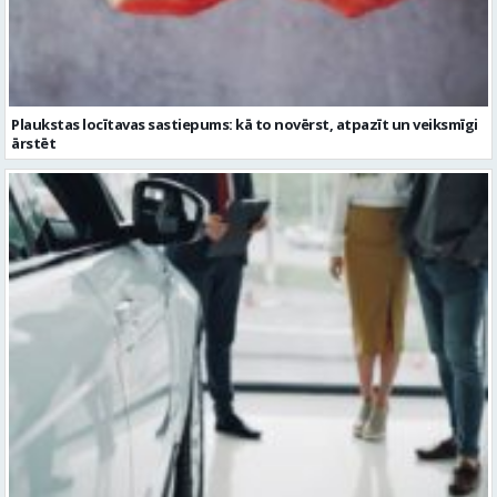
Plaukstas locītavas sastiepums: kā to novērst, atpazīt un veiksmīgi
ārstēt