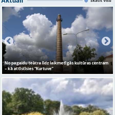
FOTO: Ar daudzveidīgiem notikumiem aizvadīta
Valmieras 743. dzimšanas diena