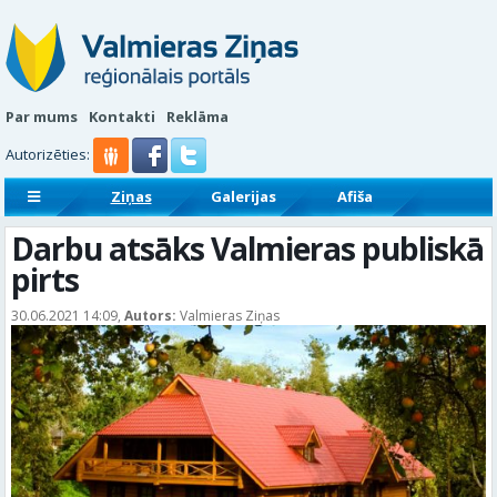
Par mums
Kontakti
Reklāma
Autorizēties:
Ziņas
Galerijas
Afiša
Sludinājumi
Reklāmraksti
Darbu atsāks Valmieras publiskā
pirts
30.06.2021 14:09,
Autors:
Valmieras Ziņas