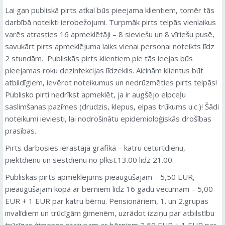
Lai gan publiskā pirts atkal būs pieejama klientiem, tomēr tās
darbībā noteikti ierobežojumi. Turpmāk pirts telpās vienlaikus
varēs atrasties 16 apmeklētāji – 8 sieviešu un 8 vīriešu pusē,
savukārt pirts apmeklējuma laiks vienai personai noteikts līdz
2 stundām. Publiskās pirts klientiem pie tās ieejas būs
pieejamas roku dezinfekcijas līdzeklis. Aicinām klientus būt
atbildīgiem, ievērot noteikumus un nedrūzmēties pirts telpās!
Publisko pirti nedrīkst apmeklēt, ja ir augšējo elpceļu
saslimšanas pazīmes (drudzis, klepus, elpas trūkums u.c.)! Šādi
noteikumi ieviesti, lai nodrošinātu epidemioloģiskās drošības
prasības.
Pirts darbosies ierastajā grafikā – katru ceturtdienu,
piektdienu un sestdienu no plkst.13.00 līdz 21.00.
Publiskās pirts apmeklējums pieaugušajam – 5,50 EUR,
pieaugušajam kopā ar bērniem līdz 16 gadu vecumam – 5,00
EUR + 1 EUR par katru bērnu. Pensionāriem, 1. un 2.grupas
invalīdiem un trūcīgām ģimenēm, uzrādot izziņu par atbilstību
trūcīgas ģimenes statusam ar bērniem 2,50 EUR + 1 EUR par