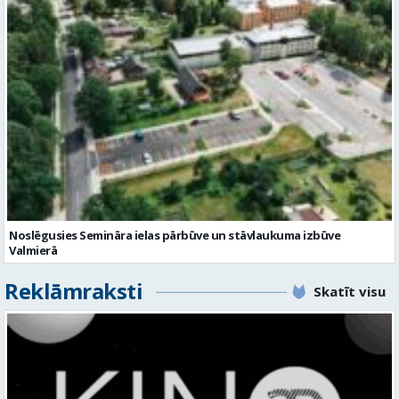
No Valmieras uz Ukrainu ceļā dodas vēl viena humānās palīdzības
automašīna
Noslēgusies Semināra ielas pārbūve un stāvlaukuma izbūve
Valmierā