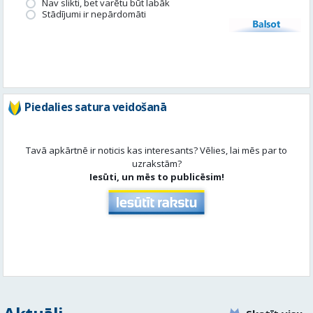
Piedalies satura veidošanā
Tavā apkārtnē ir noticis kas interesants? Vēlies, lai mēs par to
uzrakstām?
Iesūti, un mēs to publicēsim!
Aktuāli
Skatīt visu