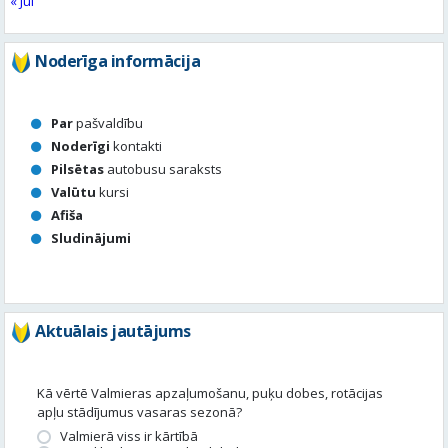
Par
pašvaldību
Noderīgi
kontakti
Pilsētas
autobusu saraksts
Valūtu
kursi
Afiša
Sludinājumi
Aktuālais jautājums
Kā vērtē Valmieras apzaļumošanu, puķu dobes, rotācijas
apļu stādījumus vasaras sezonā?
Valmierā viss ir kārtībā
Nav slikti, bet varētu būt labāk
Stādījumi ir nepārdomāti
Balsot