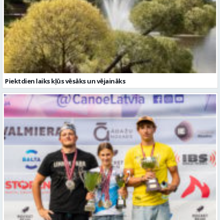
Piektdien laiks kļūs vēsāks un vējaināks
Valmierieši triumfē piemiņas sacensībās