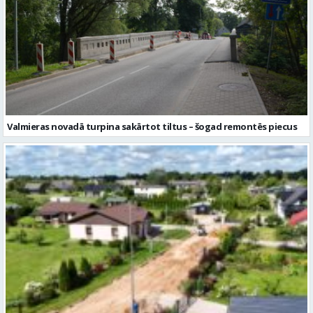
Valmieras novadā turpina sakārtot tiltus – šogad remontēs piecus
Kocēnos turpinās pakāpeniska apkaimes ielu sakārtošana – pārbūvē
Sējēju ielu