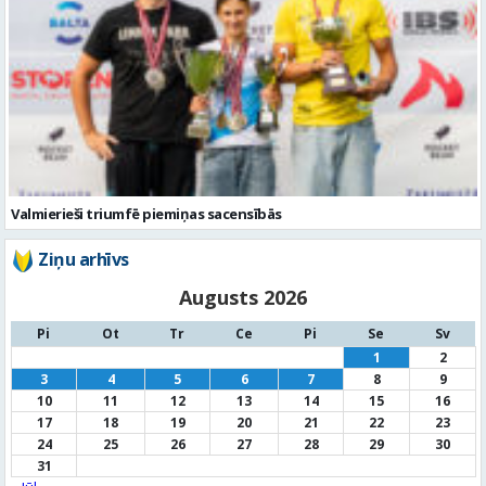
Valmierieši triumfē piemiņas sacensībās
Ziņu arhīvs
Augusts 2026
Pi
Ot
Tr
Ce
Pi
Se
Sv
1
2
3
4
5
6
7
8
9
10
11
12
13
14
15
16
17
18
19
20
21
22
23
24
25
26
27
28
29
30
31
« Jūl
Noderīga informācija