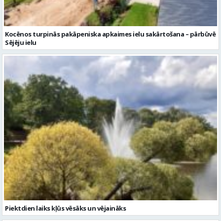
Piektdien laiks kļūs vēsāks un vējaināks