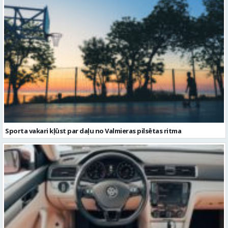
Kā izvēlēties izturīgu telti? Svarīgākie tehniskie parametri un
salīdzinājums
Sporta vakari kļūst par daļu no Valmieras pilsētas ritma