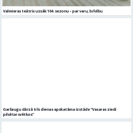
Valmieras teātris uzsāk 104. sezonu – par varu, brīvību
Garšaugu dārzā trīs dienas apskatāma izstāde “Vasaras ziedi
pilsētai svētkos”