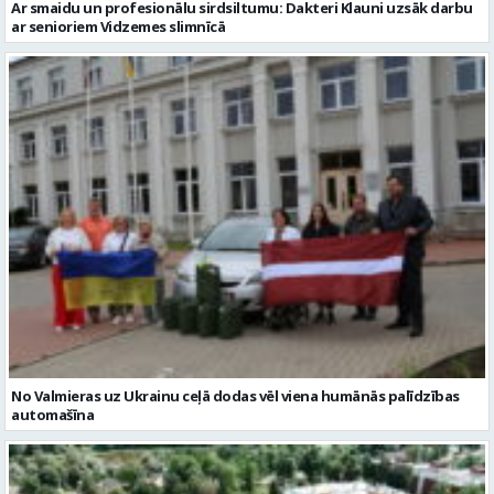
Ar smaidu un profesionālu sirdsiltumu: Dakteri Klauni uzsāk darbu
ar senioriem Vidzemes slimnīcā