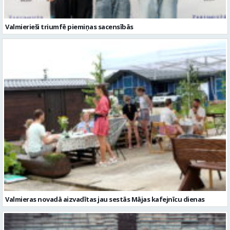
Valmieras novadā aizvadītas jau sestās Mājas kafejnīcu dienas