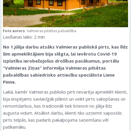
Foto autors:
Valmieras pilsētas pašvaldība
Lasīšanas laiks:
2
min
No 1.jūlija darbu atsāks Valmieras publiskā pirts, kas līdz
šim apmeklētājiem bija slēgta, lai ievērotu Covid-19
izplatību ierobežojošus drošības pasākumus, portālu
“Valmieras Ziņas” informēja Valmieras pilsētas
pašvaldības sabiedrisko attiecību speciāliste Liene
Pinne.
Laikā, kamēr Valmieras publisko pirti nevarēja apmeklēt klienti,
bija iespējams savlaicīgāk plānot un veikt pirts sakopšanas un
remontdarbus, kas tradicionāli tiek īstenoti no jūlija līdz
augusta vidum. Atsākot darbu, klienti tiks uzņemti sapostās
pirts telpās, kas padarīs pakalpojuma saņemšanu vēl
patīkamāku.