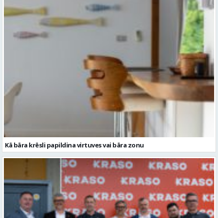
Ko darīt ar kolēģiem vasarā, 10 aktīvas idejas komandas saliedēšanas
pasākumam
Kā bāra krēsli papildina virtuves vai bāra zonu