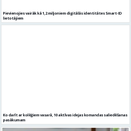
Pievienojies vairāk kā 1,2 miljoniem digitālās identitātes Smart-ID
lietotājiem