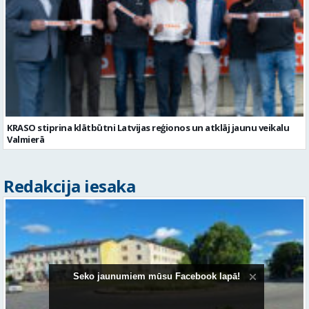
KRASO stiprina klātbūtni Latvijas reģionos un atklāj jaunu veikalu
Valmierā
Seko jaunumiem mūsu Facebook lapā!
Redakcija iesaka