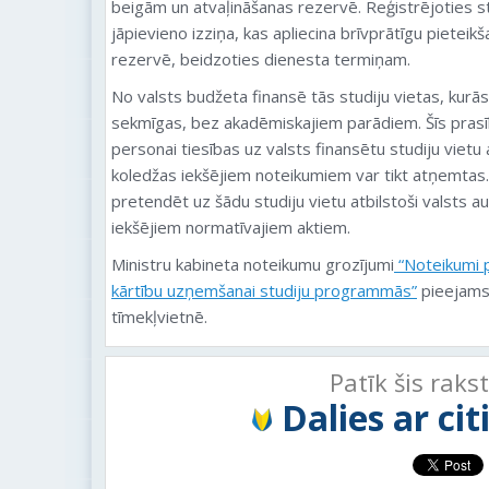
beigām un atvaļināšanas rezervē. Reģistrējoties 
jāpievieno izziņa, kas apliecina brīvprātīgu pietei
rezervē, beidzoties dienesta termiņam.
No valsts budžeta finansē tās studiju vietas, kur
sekmīgas, bez akadēmiskajiem parādiem. Šīs prasī
personai tiesības uz valsts finansētu studiju vietu 
koledžas iekšējiem noteikumiem var tikt atņemtas.
pretendēt uz šādu studiju vietu atbilstoši valsts a
iekšējiem normatīvajiem aktiem.
Ministru kabineta noteikumu grozījumi
“Noteikumi p
kārtību uzņemšanai studiju programmās”
pieejams 
tīmekļvietnē.
Patīk šis raks
Dalies ar ci