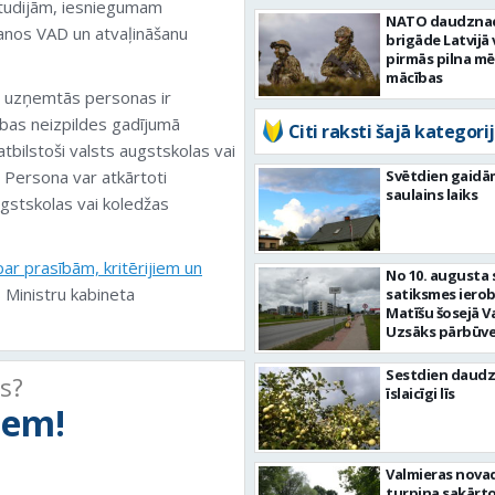
studijām, iesniegumam
apskatāma mili
NATO daudznac
kšanos VAD un atvaļināšanu
tehnikas izstā
brigāde Latvijā 
pirmās pilna m
mācības
ās uzņemtās personas ir
bas neizpildes gadījumā
Citi raksti šajā kategorij
atbilstoši valsts augstskolas vai
 Persona var atkārtoti
Svētdien gaidā
saulains laiks
ugstskolas vai koledžas
ar prasībām, kritērijiem un
No 10. augusta 
Ministru kabineta
satiksmes iero
Matīšu šosejā V
Uzsāks pārbūve
Sestdien daudz
ts?
īslaicīgi līs
tiem!
Valmieras nova
turpina sakārtot