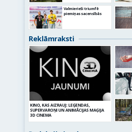
Valmierieši triumfē
piemiņas sacensībās
Reklāmraksti
KINO, KAS AIZRAUJ: LEĢENDAS,
SUPERVAROŅI UN ANIMĀCIJAS MAĢIJA
3D CINEMA