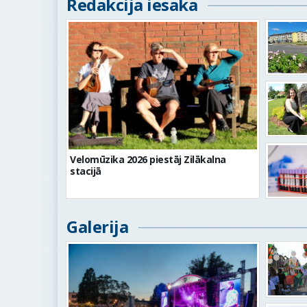
Redakcija iesaka
Velomūzika 2026 piestāj Zilākalna
stacijā
Galerija