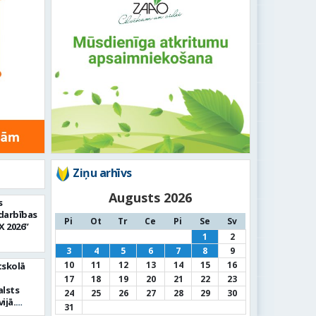
Ziņu arhīvs
Augusts 2026
s
adarbības
Pi
Ot
Tr
Ce
Pi
Se
Sv
X 2026”
1
2
3
4
5
6
7
8
9
10
11
12
13
14
15
16
tskolā
a
17
18
19
20
21
22
23
alsts
24
25
26
27
28
29
30
ijā.
31
būs