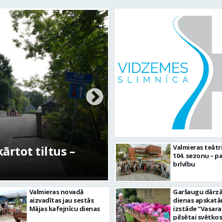
rtot tiltus –
No pagaidu teātra 
Valmieras teātr
104. sezonu – pa
centram – kā attīs
brīvību
Valmieras novadā
Garšaugu dārzā 
aizvadītas jau sestās
dienas apskat
Mājas kafejnīcu dienas
izstāde “Vasara
pilsētai svētkos