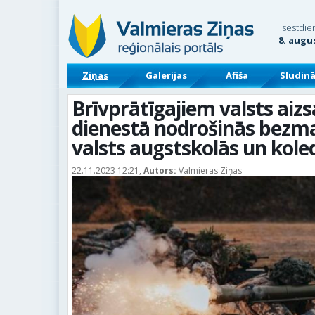
sestdie
8. augu
Ziņas
Galerijas
Afiša
Sludin
Brīvprātīgajiem valsts aiz
dienestā nodrošinās bezma
valsts augstskolās un kole
22.11.2023 12:21,
Autors:
Valmieras Ziņas