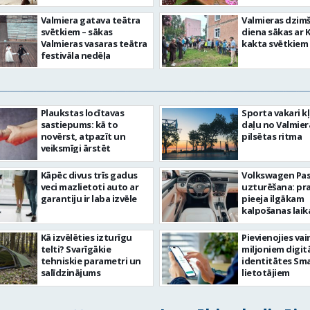
Valmiera gatava teātra
Valmieras dzim
svētkiem – sākas
diena sākas ar 
Valmieras vasaras teātra
kakta svētkiem
festivāla nedēļa
Plaukstas locītavas
Sporta vakari k
sastiepums: kā to
daļu no Valmier
novērst, atpazīt un
pilsētas ritma
veiksmīgi ārstēt
Kāpēc divus trīs gadus
Volkswagen Pa
veci mazlietoti auto ar
uzturēšana: pr
garantiju ir laba izvēle
pieeja ilgākam
kalpošanas lai
Kā izvēlēties izturīgu
Pievienojies vai
telti? Svarīgākie
miljoniem digit
tehniskie parametri un
identitātes Sma
salīdzinājums
lietotājiem