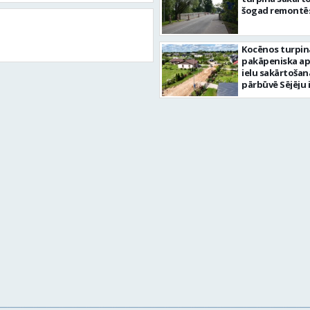
šogad remontēs
Kocēnos turpin
pakāpeniska a
ielu sakārtošan
pārbūvē Sējēju 