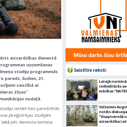
valsts aizsardzības dienestā
ju programmas uzņemšanas
Saistītie raksti:
 līmeņa studiju programmās
To paredz, šodien, 21.
Latvijā norisinā
zījumi saistībā ar
civilmilitārās s
mācības “NATRI
mieras Ziņas”
omunikācijas nodaļā.
Vidzemes Augs
 studiju vietām bez paredzētās
notiks diskusij
onai jāreģistrējas studijām
“Visaptverošā v
aizsardzība Latv
u laikā pēc dienesta termiņa
Mana loma” un 