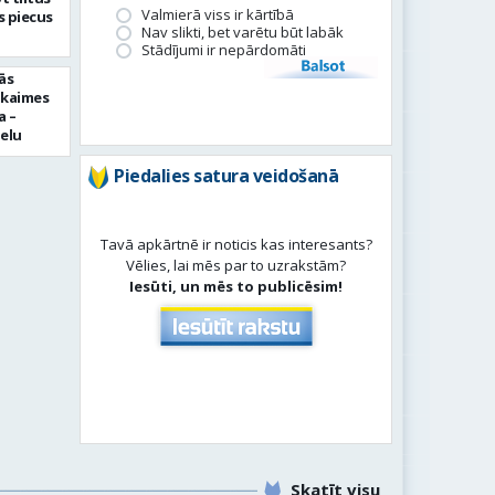
Valmierā viss ir kārtībā
 piecus
Nav slikti, bet varētu būt labāk
Stādījumi ir nepārdomāti
Balsot
ās
pkaimes
a –
ielu
Piedalies satura veidošanā
Tavā apkārtnē ir noticis kas interesants?
Vēlies, lai mēs par to uzrakstām?
Iesūti, un mēs to publicēsim!
Skatīt visu