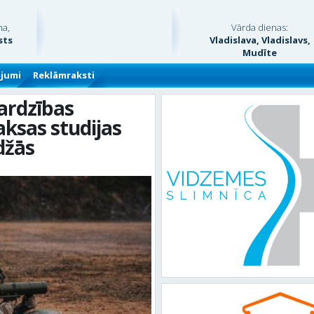
na,
Vārda dienas:
sts
Vladislava, Vladislavs,
Mudīte
ājumi
Reklāmraksti
sardzības
ksas studijas
džās