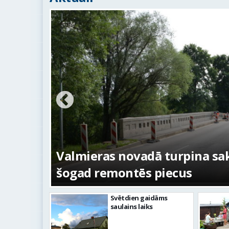
ežojumi
s
Valmieras novadā turpina sakā
šogad remontēs piecus
Svētdien gaidāms
saulains laiks