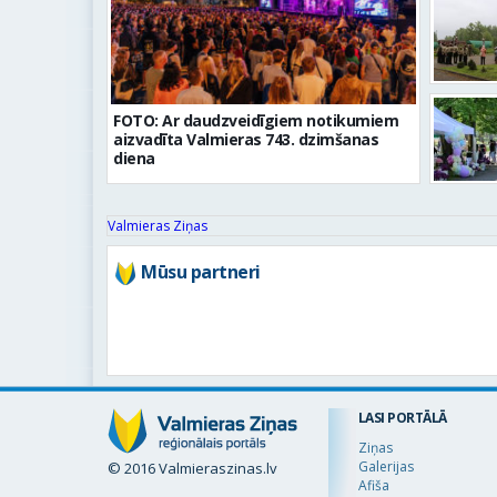
FOTO: Ar daudzveidīgiem notikumiem
aizvadīta Valmieras 743. dzimšanas
diena
Valmieras Ziņas
Mūsu partneri
LASI PORTĀLĀ
Ziņas
Galerijas
© 2016 Valmieraszinas.lv
Afiša