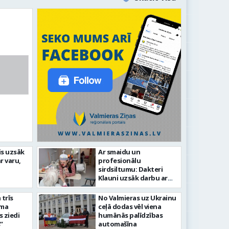
līdz laikmetīgās kultūras
is uzsāk
Ar smaidu un
FOTO: 
r varu,
profesionālu
tīsies “Kurtuve”
aizvadī
sirdsiltumu: Dakteri
Klauni uzsāk darbu ar
senioriem Vidzemes
slimnīcā
trīs
No Valmieras uz Ukrainu
āma
ceļā dodas vēl viena
s ziedi
humānās palīdzības
”
automašīna