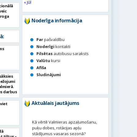
« Jūl
tārās
ionālā
de
veic
ēroga
Noderīga informācija
ā:
Par
pašvaldību
Noderīgi
kontakti
ms
Pilsētas
autobusu saraksts
Valūtu
kursi
Afiša
Sludinājumi
sāksies
bežojumi
almierā.
s darbus
Aktuālais jautājums
viet
Kā vērtē Valmieras apzaļumošanu,
puķu dobes, rotācijas apļu
dā
stādījumus vasaras sezonā?
 tiltus –