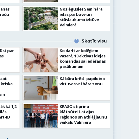
šanas
Noslēgusies Semināra
Krāču
ielas pārbūve un
stāvlaukuma izbūve
Valmierā
Skatīt visu
ļūst par
Ko darīt ar kolēģiem
as
vasarā, 10 aktīvas idejas
komandas saliedēšanas
pasākumam
ssat
Kā bāra krēsli papildina
aktiska
virtuves vai bāra zonu
kam
rāk kā 1,2
KRASO stiprina
ālās
klātbūtni Latvijas
rt-ID
reģionos un atklāj jaunu
veikalu Valmierā