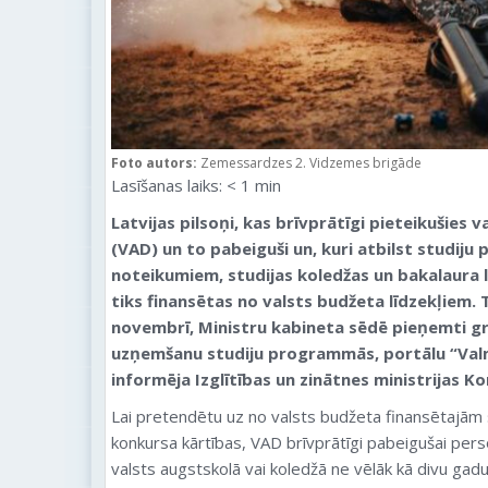
Foto autors:
Zemessardzes 2. Vidzemes brigāde
Lasīšanas laiks:
< 1
min
Latvijas pilsoņi, kas brīvprātīgi pieteikušies 
(VAD) un to pabeiguši un, kuri atbilst studi
noteikumiem, studijas koledžas un bakalaura
tiks finansētas no valsts budžeta līdzekļiem. 
novembrī, Ministru kabineta sēdē pieņemti gro
uzņemšanu studiju programmās, portālu “Val
informēja Izglītības un zinātnes ministrijas K
Lai pretendētu uz no valsts budžeta finansētajām
konkursa kārtības, VAD brīvprātīgi pabeigušai pers
valsts augstskolā vai koledžā ne vēlāk kā divu gad