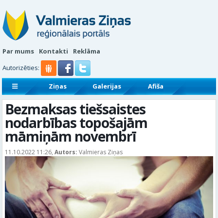
Par mums
Kontakti
Reklāma
Autorizēties:
Ziņas
Galerijas
Afiša
Sludinājumi
Reklāmraksti
Bezmaksas tiešsaistes
nodarbības topošajām
māmiņām novembrī
11.10.2022 11:26,
Autors:
Valmieras Ziņas