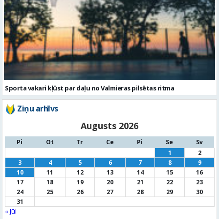
Sporta vakari kļūst par daļu no Valmieras pilsētas ritma
Ziņu arhīvs
Augusts 2026
Pi
Ot
Tr
Ce
Pi
Se
Sv
1
2
3
4
5
6
7
8
9
10
11
12
13
14
15
16
17
18
19
20
21
22
23
24
25
26
27
28
29
30
31
« Jūl