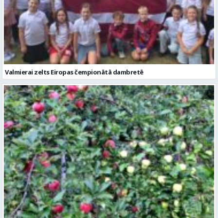
Valmierai zelts Eiropas čempionātā dambretē