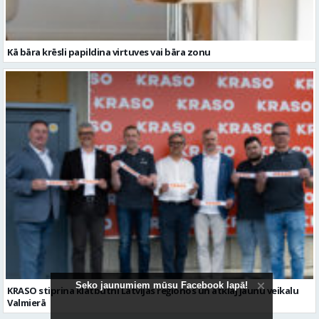
Kā bāra krēsli papildina virtuves vai bāra zonu
Seko jaunumiem mūsu Facebook lapā!
KRASO stiprina klātbūtni Latvijas reģionos un atklāj jaunu veikalu
Valmierā