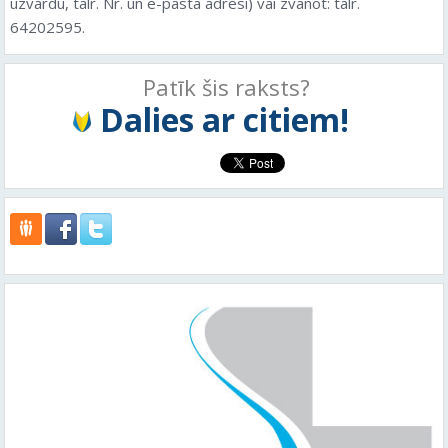
uzvārdu, tālr. Nr. un e-pasta adresi) vai zvanot: tālr.
64202595.
Patīk šis raksts?
Dalies ar citiem!