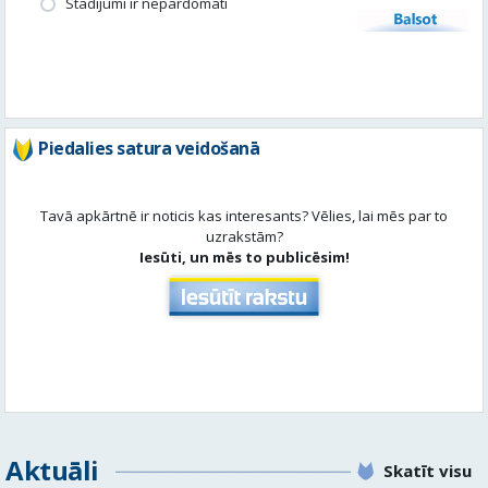
Stādījumi ir nepārdomāti
Balsot
Piedalies satura veidošanā
Tavā apkārtnē ir noticis kas interesants? Vēlies, lai mēs par to
uzrakstām?
Iesūti, un mēs to publicēsim!
Aktuāli
Skatīt visu