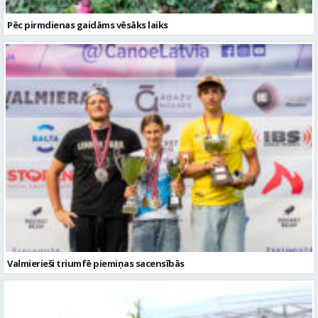
Pēc pirmdienas gaidāms vēsāks laiks
Valmierieši triumfē piemiņas sacensībās