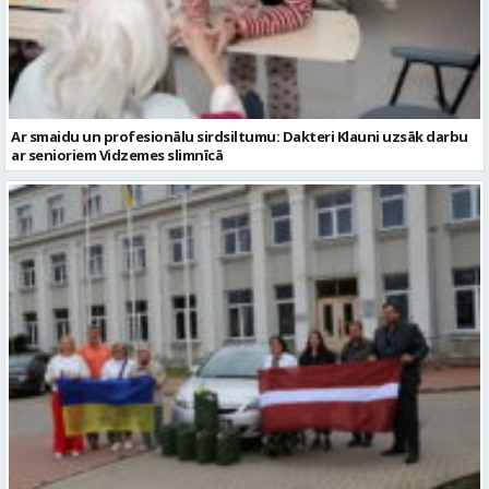
Ar smaidu un profesionālu sirdsiltumu: Dakteri Klauni uzsāk darbu
ar senioriem Vidzemes slimnīcā