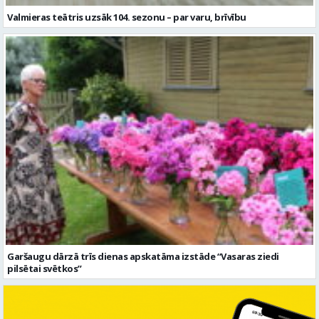
Valmieras teātris uzsāk 104. sezonu – par varu, brīvību
Garšaugu dārzā trīs dienas apskatāma izstāde “Vasaras ziedi
pilsētai svētkos”