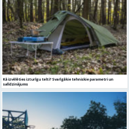
Kā izvēlēties izturīgu telti? Svarīgākie tehniskie parametri un
salīdzinājums