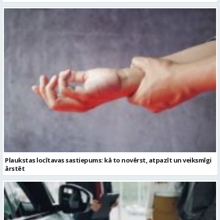
Plaukstas locītavas sastiepums: kā to novērst, atpazīt un veiksmīgi
ārstēt