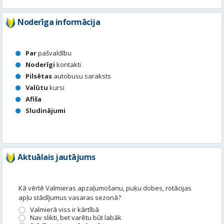
Noderīga informācija
Par
pašvaldību
Noderīgi
kontakti
Pilsētas
autobusu saraksts
Valūtu
kursi
Afiša
Sludinājumi
Aktuālais jautājums
Kā vērtē Valmieras apzaļumošanu, puķu dobes, rotācijas
apļu stādījumus vasaras sezonā?
Valmierā viss ir kārtībā
Nav slikti, bet varētu būt labāk