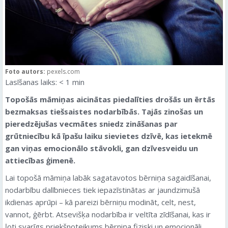
Foto autors:
pexels.com
Lasīšanas laiks:
< 1
min
Topošās māmiņas aicinātas piedalīties drošās un ērtās
bezmaksas tiešsaistes nodarbībās. Tajās zinošas un
pieredzējušas vecmātes sniedz zināšanas par
grūtniecību kā īpašu laiku sievietes dzīvē, kas ietekmē
gan viņas emocionālo stāvokli, gan dzīvesveidu un
attiecības ģimenē.
Lai topošā māmiņa labāk sagatavotos bērniņa sagaidīšanai,
nodarbību dalībnieces tiek iepazīstinātas ar jaundzimušā
ikdienas aprūpi – kā pareizi bērniņu modināt, celt, nest,
vannot, ģērbt. Atsevišķa nodarbība ir veltīta zīdīšanai, kas ir
ļoti svarīgs priekšnoteikums bērniņa fiziski un emocionāli