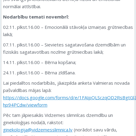
normālai attīstībai.
Nodarbību temati novembrī:
02.11. plkst.16.00 – Emocionālā stāvokļa izmaiņas grūtniecības
laikā;
07.11. plkst.16.00 – Sievietes sagatavošana dzemdībām un
fiziskās
sagatavotības nozīme grūtniecības laikā;
14.11. plkst.16.00 – Bērna kopšana;
24.11. plkst.16.00 – Bērna zīdīšana.
Lai piedalītos nodarbībās, jāaizpilda anketa Valmieras novada
pašvaldības mājas lapā:
https://docs.google.com/forms/d/e/1FAIpQLSczqOD2RsBgt
hp94PCdw/viewform
Pēc tam jāpiesakās Vidzemes slimnīcas dzemdību un
ginekoloģijas nodaļā, rakstot:
ginekologija@vidzemesslimnica.lv
(norādot savu vārdu,