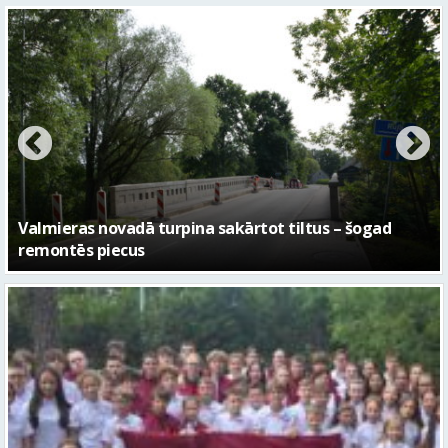
No pagaidu teātra līdz laikmetīgās kultūras centram
– kā attīstīsies “Kurtuve”