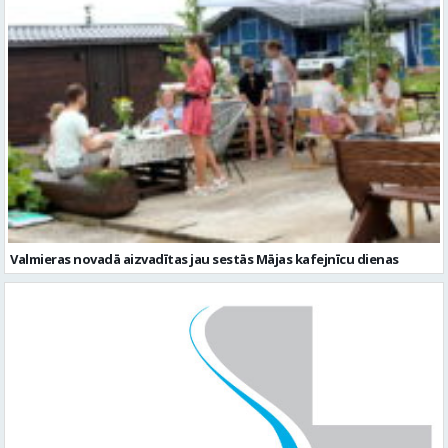
Valmieras novadā aizvadītas jau sestās Mājas kafejnīcu dienas