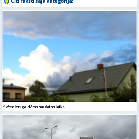
Citi raksti šajā kategorijā:
Svētdien gaidāms saulains laiks