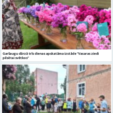
Garšaugu dārzā trīs dienas apskatāma izstāde “Vasaras ziedi
pilsētai svētkos”