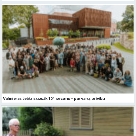
Valmieras teātris uzsāk 104. sezonu – par varu, brīvību