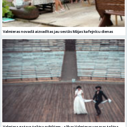
Valmieras novadā aizvadītas jau sestās Mājas kafejnīcu dienas
Valmiera gatava teātra svētkiem – sākas Valmieras vasaras teātra