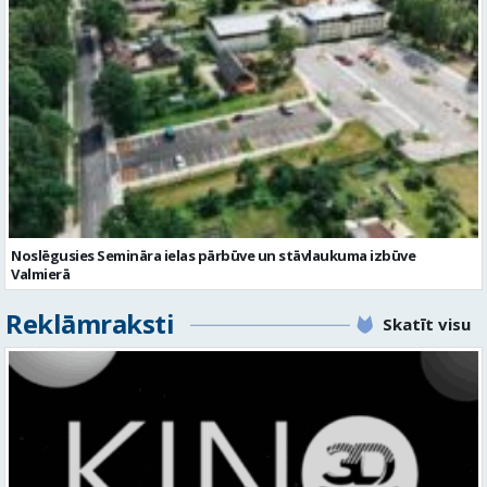
Noslēgusies Semināra ielas pārbūve un stāvlaukuma izbūve
Valmierā
Reklāmraksti
Skatīt visu