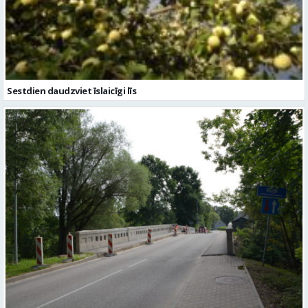
Sestdien daudzviet īslaicīgi līs