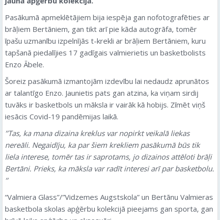
jaunā apģērbu kolekcija.
Pasākumā apmeklētājiem bija iespēja gan nofotografēties ar
brāļiem Bertāniem, gan tikt arī pie kāda autogrāfa, tomēr
īpašu uzmanību izpelnījās t-krekli ar brāļiem Bertāniem, kuru
tapšanā piedalījies 17 gadīgais valmierietis un basketbolists
Enzo Ābele.
Šoreiz pasākumā izmantojām izdevību lai nedaudz aprunātos
ar talantīgo Enzo. Jaunietis pats gan atzina, ka viņam sirdij
tuvāks ir basketbols un māksla ir vairāk kā hobijs. Zīmēt viņš
iesācis Covid-19 pandēmijas laikā.
’’Tas, ka mana dizaina kreklus var nopirkt veikalā liekas
nereāli. Negaidīju, ka par šiem krekliem pasākumā būs tik
liela interese, tomēr tas ir saprotams, jo dizainos attēloti brāļi
Bertāni. Prieks, ka māksla var radīt interesi arī par basketbolu.
’’
“Valmiera Glass”/”Vidzemes Augstskola” un Bertānu Valmieras
basketbola skolas apģērbu kolekcijā pieejams gan sporta, gan