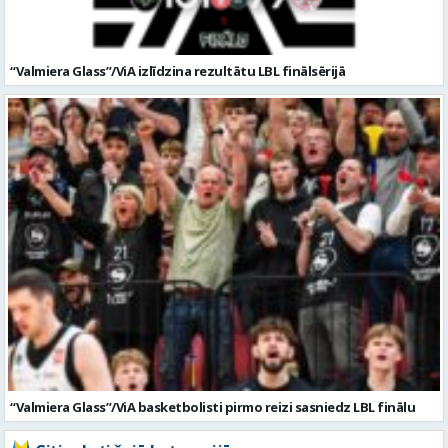
“Valmiera Glass”/ViA izlīdzina rezultātu LBL finālsērijā
“Valmiera Glass”/ViA basketbolisti pirmo reizi sasniedz LBL finālu