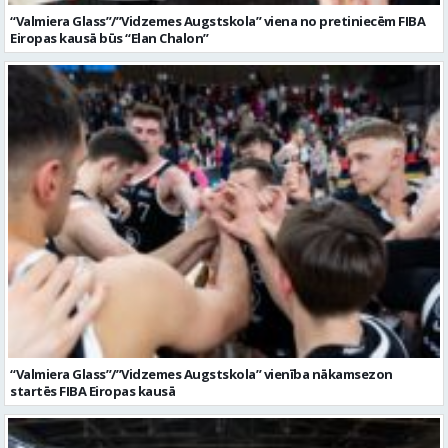
“Valmiera Glass”/”Vidzemes Augstskola” viena no pretiniecēm FIBA
Eiropas kausā būs “Elan Chalon”
“Valmiera Glass”/”Vidzemes Augstskola” vienība nākamsezon
startēs FIBA Eiropas kausā