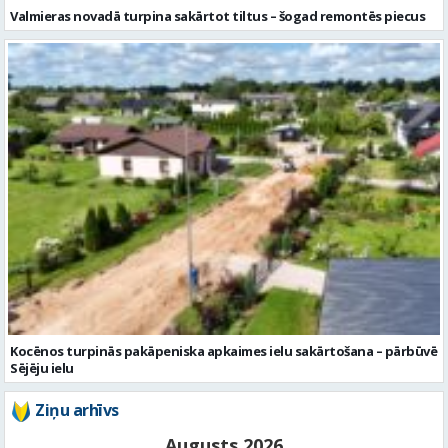
Valmieras novadā turpina sakārtot tiltus – šogad remontēs piecus
Kocēnos turpinās pakāpeniska apkaimes ielu sakārtošana – pārbūvē
Sējēju ielu
Ziņu arhīvs
Augusts 2026