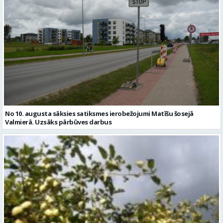
No 10. augusta sāksies satiksmes ierobežojumi Matīšu šosejā
Valmierā. Uzsāks pārbūves darbus