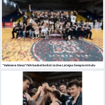
“Valmiera Glass”/ViA basketbolisti izcīna Latvijas čempiontitulu