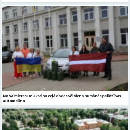
No Valmieras uz Ukrainu ceļā dodas vēl viena humānās palīdzības
automašīna