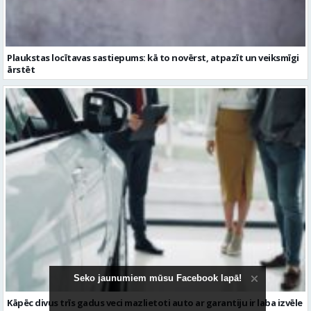
Plaukstas locītavas sastiepums: kā to novērst, atpazīt un veiksmīgi
ārstēt
Seko jaunumiem mūsu Facebook lapā!
Kāpēc divus trīs gadus veci mazlietoti auto ar garantiju ir laba izvēle