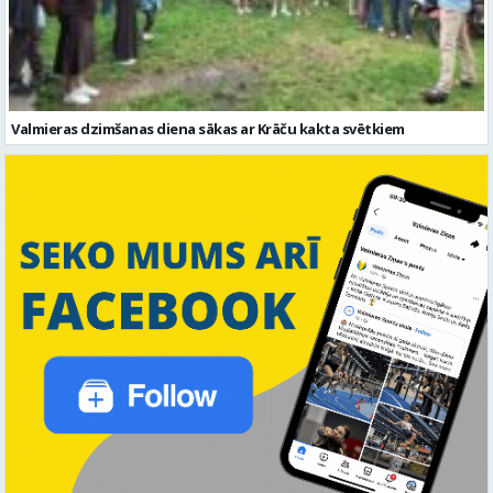
Valmieras dzimšanas diena sākas ar Krāču kakta svētkiem