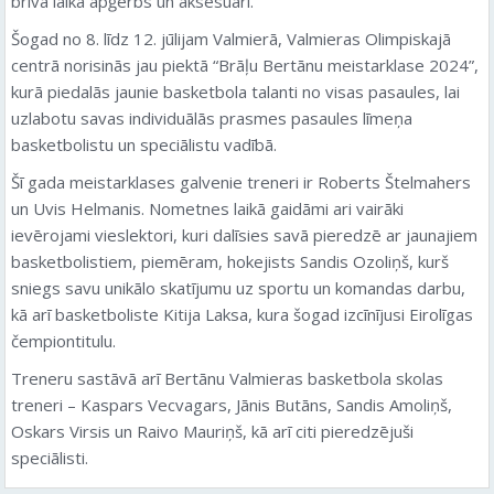
brīvā laika apģērbs un aksesuāri.
Šogad no 8. līdz 12. jūlijam Valmierā, Valmieras Olimpiskajā
centrā norisinās jau piektā “Brāļu Bertānu meistarklase 2024”,
kurā piedalās jaunie basketbola talanti no visas pasaules, lai
uzlabotu savas individuālās prasmes pasaules līmeņa
basketbolistu un speciālistu vadībā.
Šī gada meistarklases galvenie treneri ir Roberts Štelmahers
un Uvis Helmanis. Nometnes laikā gaidāmi ari vairāki
ievērojami vieslektori, kuri dalīsies savā pieredzē ar jaunajiem
basketbolistiem, piemēram, hokejists Sandis Ozoliņš, kurš
sniegs savu unikālo skatījumu uz sportu un komandas darbu,
kā arī basketboliste Kitija Laksa, kura šogad izcīnījusi Eirolīgas
čempiontitulu.
Treneru sastāvā arī Bertānu Valmieras basketbola skolas
treneri – Kaspars Vecvagars, Jānis Butāns, Sandis Amoliņš,
Oskars Virsis un Raivo Mauriņš, kā arī citi pieredzējuši
speciālisti.