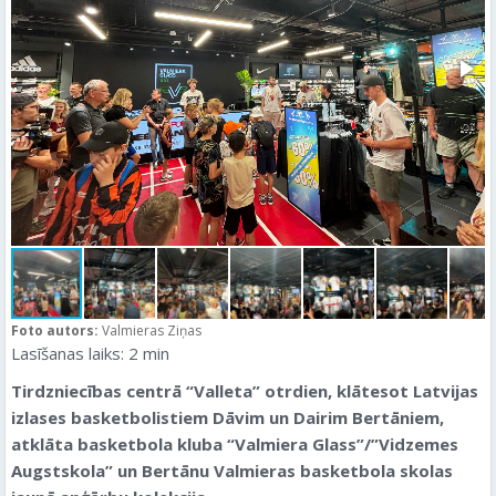
Foto autors:
Valmieras Ziņas
Lasīšanas laiks:
2
min
Tirdzniecības centrā “Valleta” otrdien, klātesot Latvijas
izlases basketbolistiem Dāvim un Dairim Bertāniem,
atklāta basketbola kluba “Valmiera Glass”/”Vidzemes
Augstskola” un Bertānu Valmieras basketbola skolas