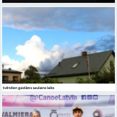
Svētdien gaidāms saulains laiks