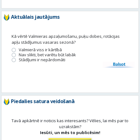
Aktuālais jautājums
Kā vērtē Valmieras apzaļumošanu, puķu dobes, rotācijas
apļu stādījumus vasaras sezonā?
Valmierā viss ir kārtībā
Nav slikti, bet varētu būt labāk
Stādījumi ir nepārdomāti
Balsot
Piedalies satura veidošanā
Tavā apkārtnē ir noticis kas interesants? Vēlies, lai mēs par to
uzrakstām?
Iesūti, un mēs to publicēsim!