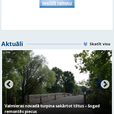
Aktuāli
Skatīt visu
No pagaidu teātra līdz laikmetīgās kultūras centram
– kā attīstīsies “Kurtuve”