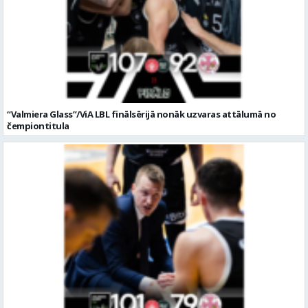
“Valmiera Glass”/ViA LBL finālsērijā nonāk uzvaras attālumā no
čempiontitula