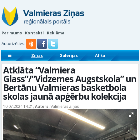
Par mums
Kontakti
Reklāma
Autorizēties:
Ziņas
Galerijas
Afiša
Sludinājumi
Reklāmraksti
Atklāta “Valmiera
Glass”/”Vidzemes Augstskola” un
Bertānu Valmieras basketbola
skolas jaunā apģērbu kolekcija
10.07.2024 14:21,
Autors:
Valmieras Ziņas