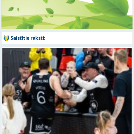
Saistītie raksti: