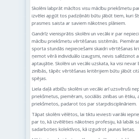
Skolēni labprāt mācītos visu mācību priekšmetu pa
izvēlei apgūt tos padziļināti būtu jābūt tiem, kuri
prasmes saista ar saviem nākotnes plāniem.
Gandrīz vienisprātis skolēni un vecāki ir par nepi
mācību priekšmetu vērtēšanas sistēmās. Piemēram
sporta stundās nepieciešami skaidri vērtēšanas krit
ņemot vērā individuālo izaugsmi, nevis salīdzinot a
aptaujātie. Skolēni un vecāki uzskata, ka visi nevar b
zinībās, tāpēc vērtēšanas kritērijiem būtu jābūt c
spējas.
Liela daļā atbilžu skolēni un vecāki arī uzsvēruši n
priekšmetus, piemēram, sociālās zinības un ētiku, a
priekšmetos, padarot tos par starpdisciplināriem.
Tāpat skolēni vēlētos, lai tiktu ieviesti vairāki iep
par to, kā izvēlēties nākotnes profesiju, kā labāk s
sadarboties kolektīvos, kā izgudrot jaunas lietas.