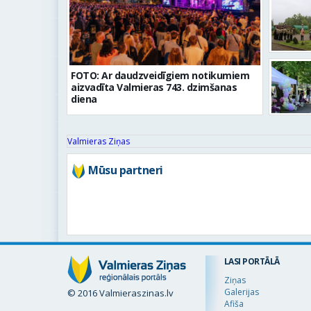
FOTO: Ar daudzveidīgiem notikumiem
aizvadīta Valmieras 743. dzimšanas
diena
Valmieras Ziņas
Mūsu partneri
LASI PORTĀLĀ
Ziņas
Galerijas
© 2016 Valmieraszinas.lv
Afiša