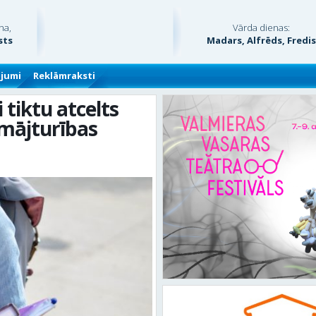
na,
Vārda dienas:
sts
Madars, Alfrēds, Fredi
ājumi
Reklāmraksti
i tiktu atcelts
mājturības