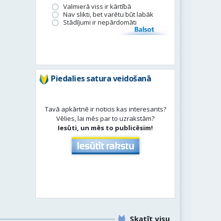
Valmierā viss ir kārtībā
Nav slikti, bet varētu būt labāk
Stādījumi ir nepārdomāti
Balsot
Piedalies satura veidošanā
Tavā apkārtnē ir noticis kas interesants?
Vēlies, lai mēs par to uzrakstām?
Iesūti, un mēs to publicēsim!
Skatīt visu