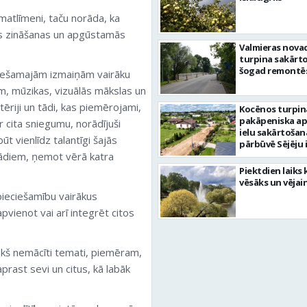
matlīmeni, taču norāda, ka
 šīs zināšanas un apgūstamās
Valmieras nova
turpina sakārtot
šogad remontēs
eciešamajām izmaiņām vairāku
, mūzikas, vizuālās mākslas un
ēriji un tādi, kas piemērojami,
Kocēnos turpin
pakāpeniska a
r cita sniegumu, norādījuši
ielu sakārtošan
ūt vienlīdz talantīgi šajās
pārbūvē Sējēju 
itādiem, ņemot vērā katra
Piektdien laiks 
vēsāks un vējai
epieciešamību vairākus
pvienot vai arī integrēt citos
riekš nemācīti temati, piemēram,
aprast sevi un citus, kā labāk