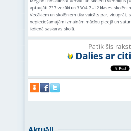
Mēģinot noskaidrot vecāku un skolēnu viedokļus pa
aptaujāti 737 vecāki un 3304 7.-12.klases skolēni 
Vecākiem un skolēniem tika vaicāts par, viņuprāt, 
nepieciešamajām izmaiņām mācību pieejā un saturā, 
ikdienā saskaras skolā.
Patīk šis raks
Dalies ar ci
Aktuāli