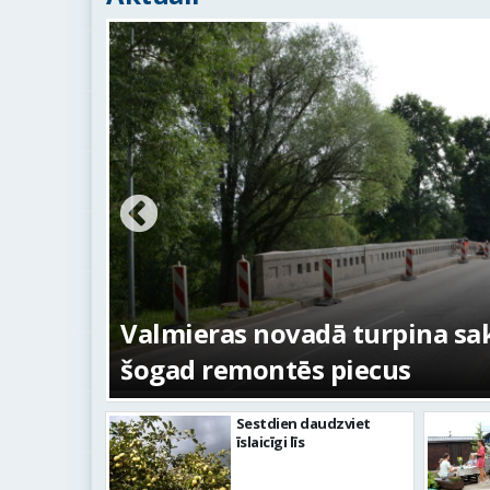
ežojumi
s
Valmieras novadā turpina sakā
šogad remontēs piecus
Sestdien daudzviet
īslaicīgi līs