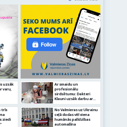
līdz laikmetīgās kultūras
is uzsāk
Ar smaidu un
FOTO: 
r varu,
profesionālu
tīsies “Kurtuve”
aizvadī
sirdsiltumu: Dakteri
Klauni uzsāk darbu ar
senioriem Vidzemes
slimnīcā
trīs
No Valmieras uz Ukrainu
āma
ceļā dodas vēl viena
s ziedi
humānās palīdzības
”
automašīna