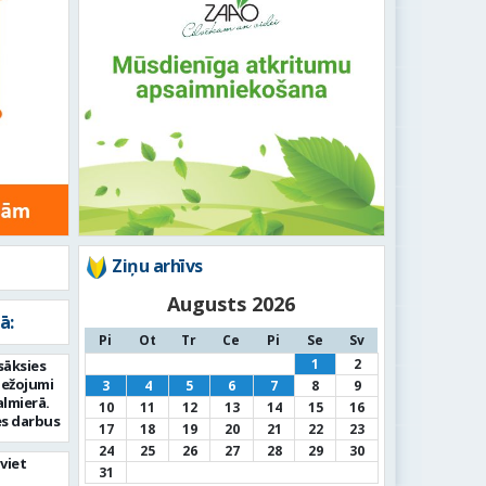
Ziņu arhīvs
Augusts 2026
ā:
Pi
Ot
Tr
Ce
Pi
Se
Sv
1
2
sāksies
bežojumi
3
4
5
6
7
8
9
almierā.
10
11
12
13
14
15
16
s darbus
17
18
19
20
21
22
23
24
25
26
27
28
29
30
viet
31