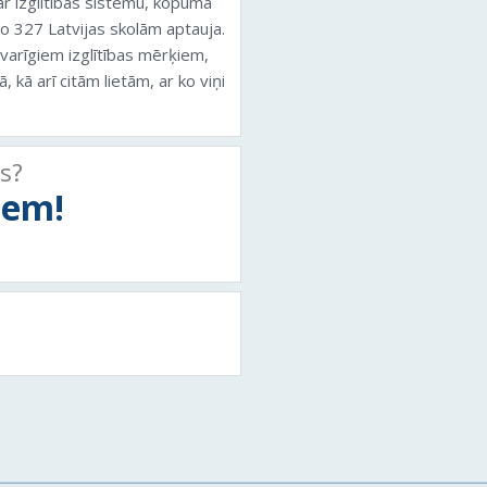
r izglītības sistēmu, kopumā
no 327 Latvijas skolām aptauja.
svarīgiem izglītības mērķiem,
kā arī citām lietām, ar ko viņi
ts?
tiem!