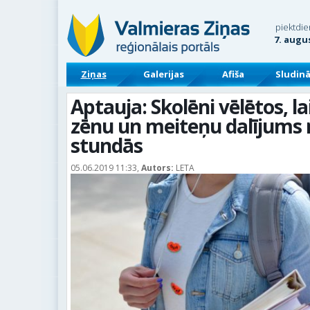
piektdie
7. augu
Ziņas
Galerijas
Afiša
Sludin
Aptauja: Skolēni vēlētos, la
zēnu un meiteņu dalījums 
stundās
05.06.2019 11:33,
Autors:
LETA