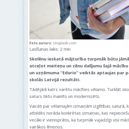
Foto autors:
Unsplash.com
Lasīšanas laiks:
2
min
Skolēnu ieskatā mājturība turpmāk būtu jāmā
atceļot meiteņu un zēnu dalījumu šajā mācību 
un uzņēmuma “Edurio” veiktās aptaujas par pa
skolās Latvijā rezultāti.
Tādējādi katrs varētu mācīties vēlamo. Turklāt skol
saturs tiktu mainīts un modernizēts.
Vaicāti par vēlamajām izmaiņām izglītības saturā, 
atbildēs norāda konkrētas izmaiņas, kas nepiecieša
vecāki ir vienisprātis, ka turpmāk vajadzīgi visi mā
vairākos līmeņos.