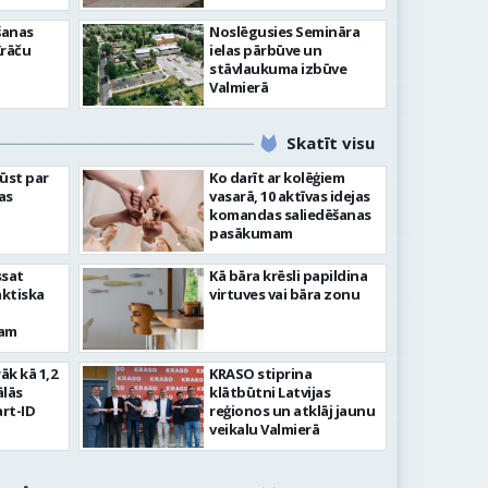
šanas
Noslēgusies Semināra
Krāču
ielas pārbūve un
stāvlaukuma izbūve
Valmierā
Skatīt visu
ļūst par
Ko darīt ar kolēģiem
as
vasarā, 10 aktīvas idejas
komandas saliedēšanas
pasākumam
ssat
Kā bāra krēsli papildina
aktiska
virtuves vai bāra zonu
kam
rāk kā 1,2
KRASO stiprina
ālās
klātbūtni Latvijas
rt-ID
reģionos un atklāj jaunu
veikalu Valmierā