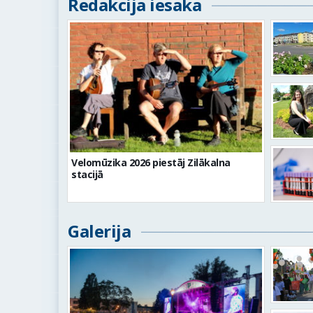
Redakcija iesaka
Velomūzika 2026 piestāj Zilākalna
stacijā
Galerija