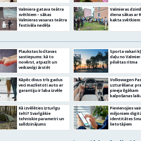
Valmiera gatava teātra
Valmieras dzim
svētkiem – sākas
diena sākas ar 
Valmieras vasaras teātra
kakta svētkiem
festivāla nedēļa
Plaukstas locītavas
Sporta vakari k
sastiepums: kā to
daļu no Valmier
novērst, atpazīt un
pilsētas ritma
veiksmīgi ārstēt
Kāpēc divus trīs gadus
Volkswagen Pa
veci mazlietoti auto ar
uzturēšana: pr
garantiju ir laba izvēle
pieeja ilgākam
kalpošanas lai
Kā izvēlēties izturīgu
Pievienojies vai
telti? Svarīgākie
miljoniem digit
tehniskie parametri un
identitātes Sma
salīdzinājums
lietotājiem