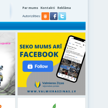
Par mums
Kontakti
Reklāma
s
Autorizēties: