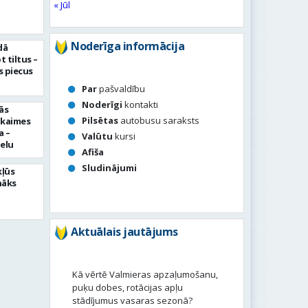
« Jūl
Noderīga informācija
dā
 tiltus –
 piecus
Par
pašvaldību
Noderīgi
kontakti
ās
Pilsētas
autobusu saraksts
pkaimes
a –
Valūtu
kursi
ielu
Afiša
Sludinājumi
kļūs
nāks
Aktuālais jautājums
Kā vērtē Valmieras apzaļumošanu,
puķu dobes, rotācijas apļu
stādījumus vasaras sezonā?