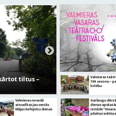
rtot tiltus –
No pagaidu teātra 
Valmieras teātr
104. sezonu – pa
centram – kā attīs
brīvību
Valmieras novadā
Garšaugu dārzā 
aizvadītas jau sestās
dienas apskat
Mājas kafejnīcu dienas
izstāde “Vasara
pilsētai svētkos