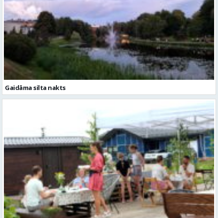
Gaidāma silta nakts
Valmieras novadā aizvadītas jau sestās Mājas kafejnīcu dienas