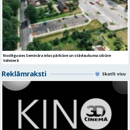
Noslēgusies Semināra ielas pārbūve un stāvlaukuma izbūve
Valmierā
Reklāmraksti
Skatīt visu