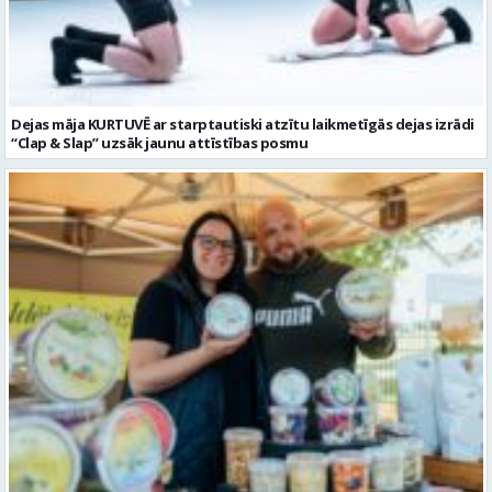
“Clap & Slap” uzsāk jaunu attīstības posmu
Valmieras novada tūrisma uzņēmējdarbības pieredzes stāsts –
bioloģiskās saimniecības “Ozolzīles” saimnieki Anete un Uģis Ozoli