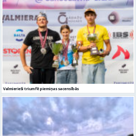
Valmierieši triumfē piemiņas sacensībās