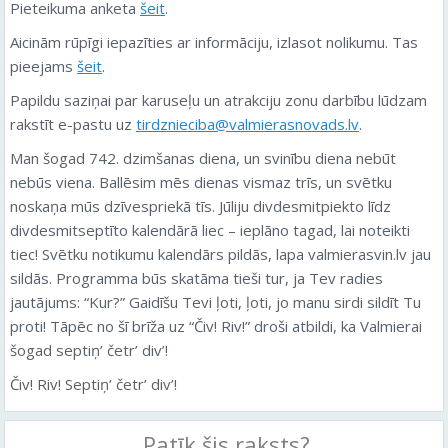
Pieteikuma anketa
šeit
.
Aicinām rūpīgi iepazīties ar informāciju, izlasot nolikumu. Tas
pieejams
šeit
.
Papildu saziņai par karuseļu un atrakciju zonu darbību lūdzam
rakstīt e-pastu uz
tirdznieciba@valmierasnovads.lv
.
Man šogad 742. dzimšanas diena, un svinību diena nebūt
nebūs viena. Ballēsim mēs dienas vismaz trīs, un svētku
noskaņa mūs dzīvespriekā tīs. Jūliju divdesmitpiekto līdz
divdesmitseptīto kalendārā liec – ieplāno tagad, lai noteikti
tiec! Svētku notikumu kalendārs pildās, lapa valmierasvin.lv jau
sildās. Programma būs skatāma tieši tur, ja Tev radies
jautājums: “Kur?” Gaidīšu Tevi ļoti, ļoti, jo manu sirdi sildīt Tu
proti! Tāpēc no šī brīža uz “Čiv! Riv!” droši atbildi, ka Valmierai
šogad septiņ’ četr’ div’!
Čiv! Riv! Septiņ’ četr’ div’!
Patīk šis raksts?