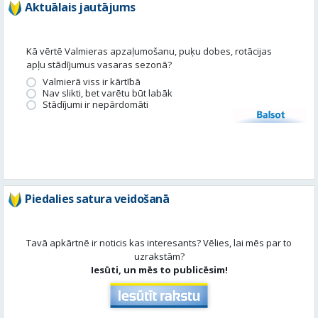
Nav slikti, bet varētu būt labāk
Stādījumi ir nepārdomāti
Balsot
Piedalies satura veidošanā
Tavā apkārtnē ir noticis kas interesants? Vēlies, lai mēs par to
uzrakstām?
Iesūti, un mēs to publicēsim!