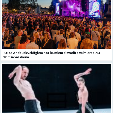
FOTO: Ar daudzveidīgiem notikumiem aizvadīta Valmieras 743.
dzimšanas diena
Dejas māja KURTUVĒ ar starptautiski atzītu laikmetīgās dejas izrādi