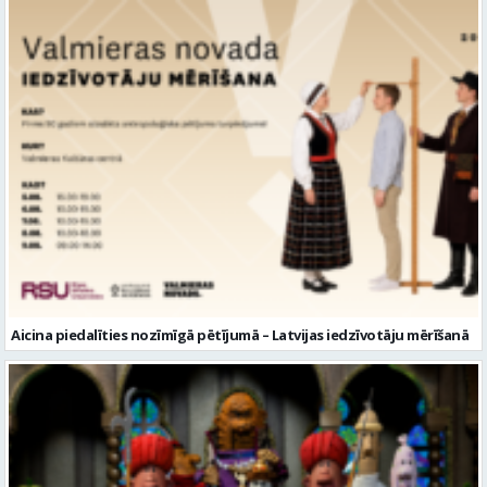
Aicina piedalīties nozīmīgā pētījumā – Latvijas iedzīvotāju mērīšanā