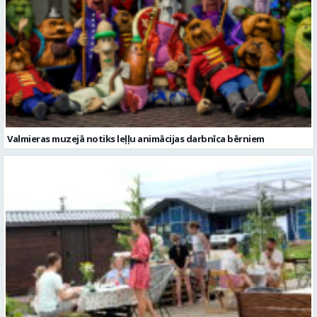
Valmieras muzejā notiks leļļu animācijas darbnīca bērniem
Valmieras novadā aizvadītas jau sestās Mājas kafejnīcu dienas