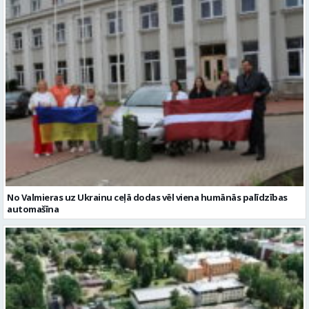
No Valmieras uz Ukrainu ceļā dodas vēl viena humānās palīdzības
automašīna