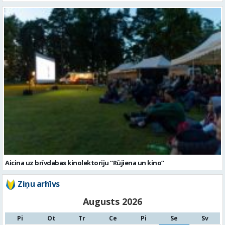
Aicina uz brīvdabas kinolektoriju “Rūjiena un kino”
Ziņu arhīvs
Augusts 2026
Pi
Ot
Tr
Ce
Pi
Se
Sv
1
2
3
4
5
6
7
8
9
10
11
12
13
14
15
16
17
18
19
20
21
22
23
24
25
26
27
28
29
30
31