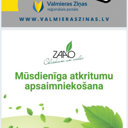
Saistītie raksti: