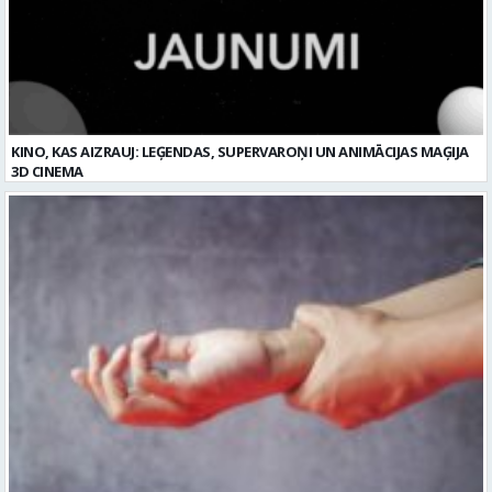
KINO, KAS AIZRAUJ: LEĢENDAS, SUPERVAROŅI UN ANIMĀCIJAS MAĢIJA
3D CINEMA
Plaukstas locītavas sastiepums: kā to novērst, atpazīt un veiksmīgi
ārstēt