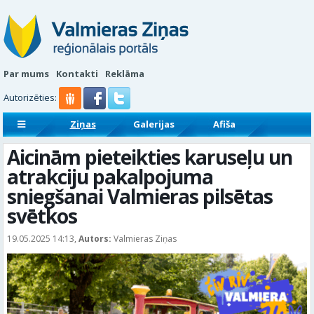
Par mums
Kontakti
Reklāma
Autorizēties:
Ziņas
Galerijas
Afiša
Sludinājumi
Reklāmraksti
Aicinām pieteikties karuseļu un
atrakciju pakalpojuma
sniegšanai Valmieras pilsētas
svētkos
19.05.2025 14:13,
Autors:
Valmieras Ziņas