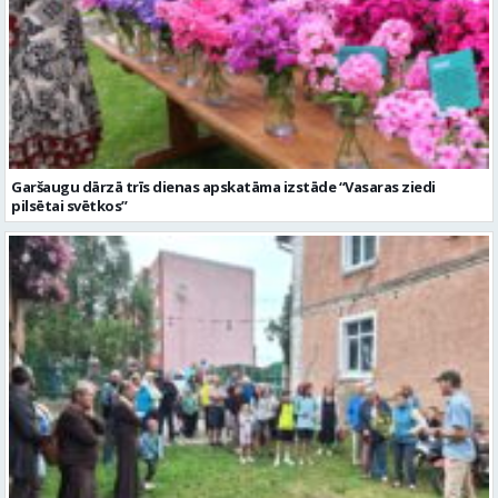
Garšaugu dārzā trīs dienas apskatāma izstāde “Vasaras ziedi
pilsētai svētkos”
Valmieras dzimšanas diena sākas ar Krāču kakta svētkiem