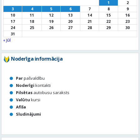
« Jūl
Noderīga informācija
Par
pašvaldību
Noderīgi
kontakti
Pilsētas
autobusu saraksts
Valūtu
kursi
Afiša
Sludinājumi
Aktuālais jautājums
Kā vērtē Valmieras apzaļumošanu, puķu dobes, rotācijas
apļu stādījumus vasaras sezonā?
Valmierā viss ir kārtībā