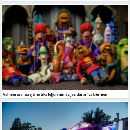
Valmieras muzejā notiks leļļu animācijas darbnīca bērniem