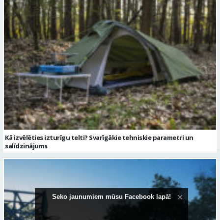
Kā izvēlēties izturīgu telti? Svarīgākie tehniskie parametri un
salīdzinājums
Seko jaunumiem mūsu Facebook lapā!