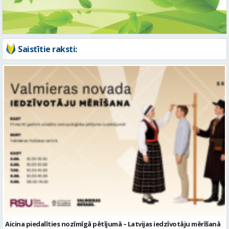
Aicina piedalīties nozīmīgā pētījumā – Latvijas iedzīvotāju mērīšanā