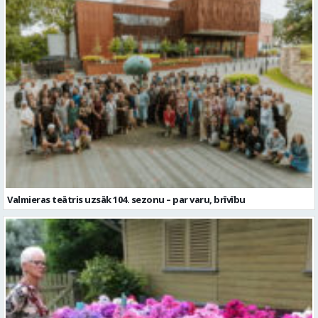
Valmieras teātris uzsāk 104. sezonu – par varu, brīvību