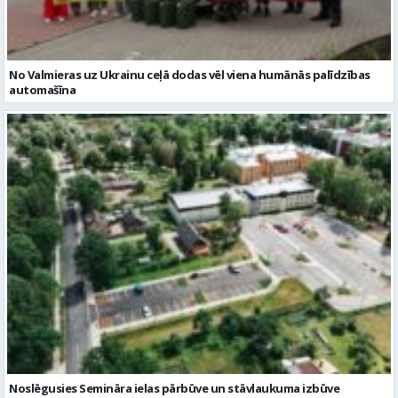
Noslēgusies Semināra ielas pārbūve un stāvlaukuma izbūve
Valmierā
Reklāmraksti
Skatīt visu