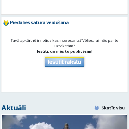
Tavā apkārtnē ir noticis kas interesants? Vēlies, lai mēs par to
uzrakstām?
Iesūti, un mēs to publicēsim!
Aktuāli
Skatīt visu