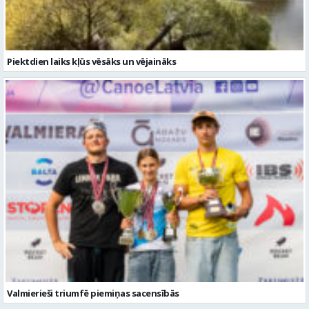
Valmierieši triumfē piemiņas sacensībās