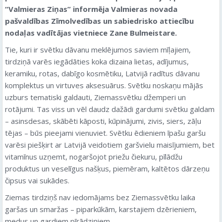
“Valmieras Ziņas” informēja Valmieras novada
pašvaldības Zīmolvedības un sabiedrisko attiecību
nodaļas vadītājas vietniece Zane Bulmeistare.
Tie, kuri ir svētku dāvanu meklējumos saviem mīļajiem,
tirdziņā varēs iegādāties koka dizaina lietas, adījumus,
keramiku, rotas, dabīgo kosmētiku, Latvijā radītus dāvanu
komplektus un virtuves aksesuārus. Svētku noskaņu mājās
uzburs tematiski galdauti, Ziemassvētku džemperi un
rotājumi. Tas viss un vēl daudz dažādi gardumi svētku galdam
– asinsdesas, skābēti kāposti, kūpinājumi, zivis, siers, zāļu
tējas – būs pieejami vienuviet. Svētku ēdieniem īpašu garšu
varēsi piešķirt ar Latvijā veidotiem garšvielu maisījumiem, bet
vitamīnus uzņemt, nogaršojot priežu čiekuru, pīlādžu
produktus un veselīgus našķus, piemēram, kaltētos dārzeņu
čipsus vai sukādes.
Ziemas tirdziņš nav iedomājams bez Ziemassvētku laika
garšas un smaržas – piparkūkām, karstajiem dzērieniem,
medus un gardiem pīrādziņiem.