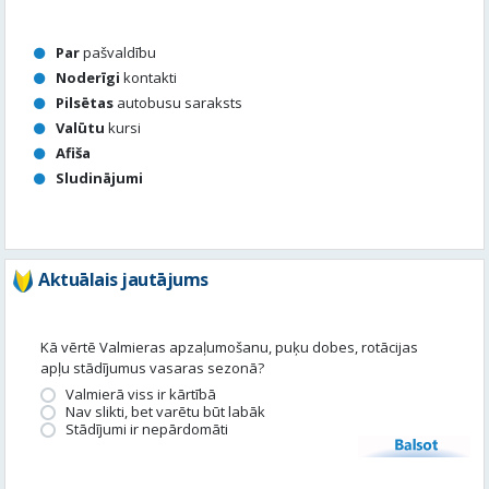
Valūtu
kursi
Afiša
Sludinājumi
Aktuālais jautājums
Kā vērtē Valmieras apzaļumošanu, puķu dobes, rotācijas
apļu stādījumus vasaras sezonā?
Valmierā viss ir kārtībā
Nav slikti, bet varētu būt labāk
Stādījumi ir nepārdomāti
Balsot
Piedalies satura veidošanā