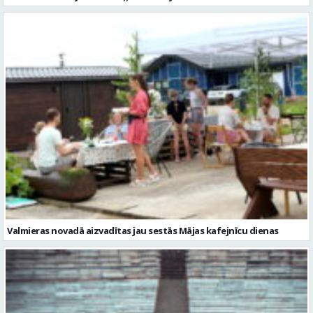
Valmieras novadā aizvadītas jau sestās Mājas kafejnīcu dienas