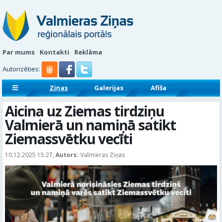
Par mums
Kontakti
Reklāma
Autorizēties:
Ziņas
Galerijas
Afiša
Sludinājumi
Reklāmraksti
Aicina uz Ziemas tirdziņu
Valmierā un namiņā satikt
Ziemassvētku vecīti
10.12.2025 15:27,
Autors:
Valmieras Ziņas