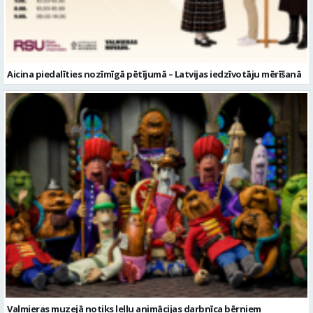
Valmieras muzejā notiks leļļu animācijas darbnīca bērniem