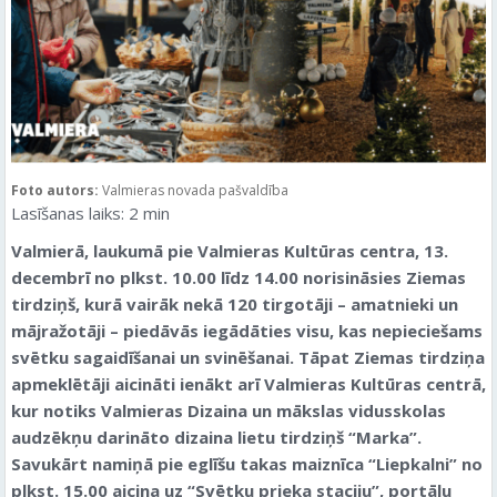
Foto autors:
Valmieras novada pašvaldība
Lasīšanas laiks:
2
min
Valmierā, laukumā pie Valmieras Kultūras centra, 13.
decembrī no plkst. 10.00 līdz 14.00 norisināsies Ziemas
tirdziņš, kurā vairāk nekā 120 tirgotāji – amatnieki un
mājražotāji – piedāvās iegādāties visu, kas nepieciešams
svētku sagaidīšanai un svinēšanai. Tāpat Ziemas tirdziņa
apmeklētāji aicināti ienākt arī Valmieras Kultūras centrā,
kur notiks Valmieras Dizaina un mākslas vidusskolas
audzēkņu darināto dizaina lietu tirdziņš “Marka”.
Savukārt namiņā pie eglīšu takas maiznīca “Liepkalni” no
plkst. 15.00 aicina uz “Svētku prieka staciju”, portālu