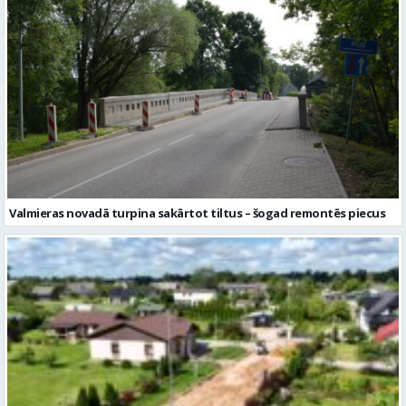
Valmieras novadā turpina sakārtot tiltus – šogad remontēs piecus