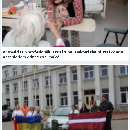
Ar smaidu un profesionālu sirdsiltumu: Dakteri Klauni uzsāk darbu
ar senioriem Vidzemes slimnīcā
No Valmieras uz Ukrainu ceļā dodas vēl viena humānās palīdzības
automašīna