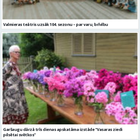
Garšaugu dārzā trīs dienas apskatāma izstāde “Vasaras ziedi
pilsētai svētkos”