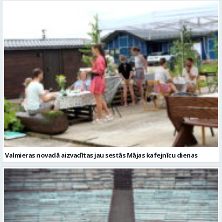
Valmieras novadā aizvadītas jau sestās Mājas kafejnīcu dienas