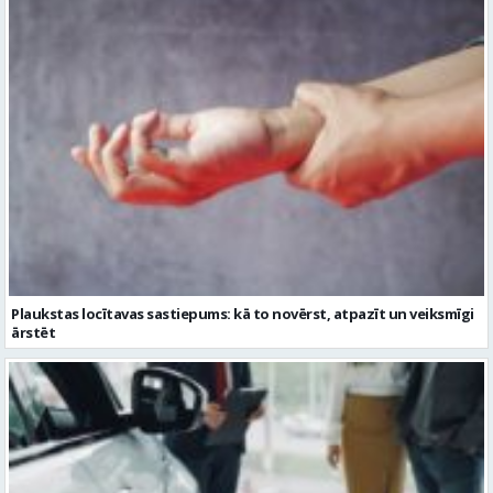
Plaukstas locītavas sastiepums: kā to novērst, atpazīt un veiksmīgi
ārstēt