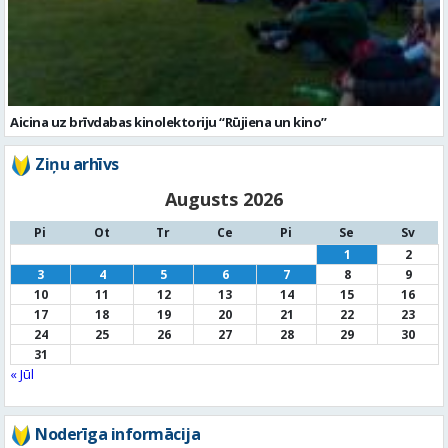
Aicina uz brīvdabas kinolektoriju “Rūjiena un kino”
Ziņu arhīvs
Augusts 2026
Pi
Ot
Tr
Ce
Pi
Se
Sv
1
2
3
4
5
6
7
8
9
10
11
12
13
14
15
16
17
18
19
20
21
22
23
24
25
26
27
28
29
30
31
« Jūl
Noderīga informācija
Par
pašvaldību
Noderīgi
kontakti
Pilsētas
autobusu saraksts