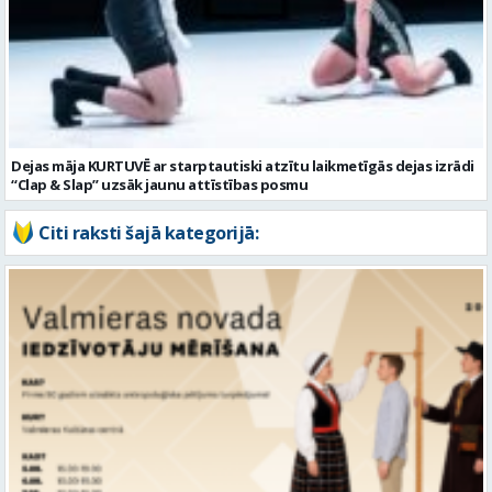
Dejas māja KURTUVĒ ar starptautiski atzītu laikmetīgās dejas izrādi
“Clap & Slap” uzsāk jaunu attīstības posmu
Citi raksti šajā kategorijā:
Aicina piedalīties nozīmīgā pētījumā – Latvijas iedzīvotāju mērīšanā