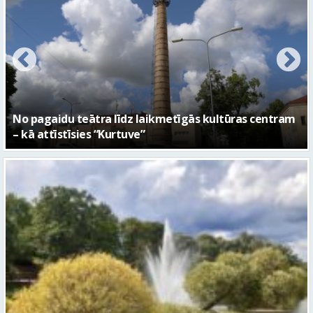
FOTO: Ar daudzveidīgiem notikumiem aizvadīta
Valmieras 743. dzimšanas diena
Piektdien laiks kļūs vēsāks un vējaināks