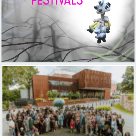
Valmieras teātris uzsāk 104. sezonu – par varu, brīvību