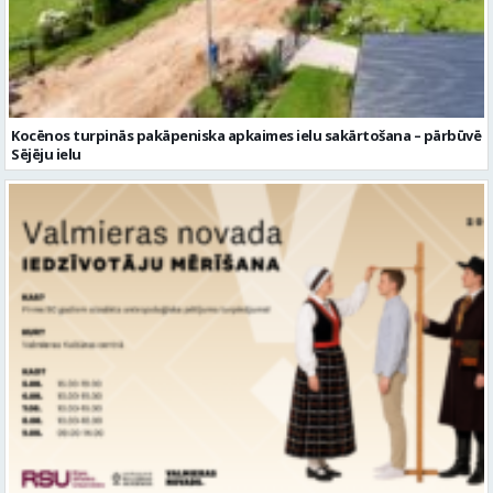
Kocēnos turpinās pakāpeniska apkaimes ielu sakārtošana – pārbūvē
Sējēju ielu
Aicina piedalīties nozīmīgā pētījumā – Latvijas iedzīvotāju mērīšanā