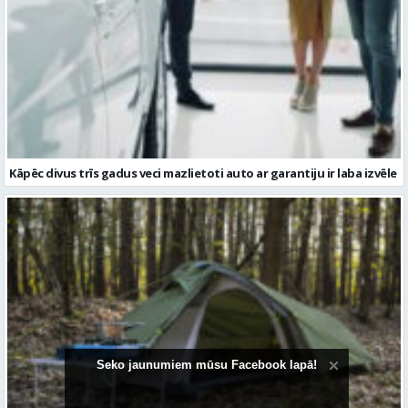
Kāpēc divus trīs gadus veci mazlietoti auto ar garantiju ir laba izvēle
Seko jaunumiem mūsu Facebook lapā!
Kā izvēlēties izturīgu telti? Svarīgākie tehniskie parametri un
salīdzinājums