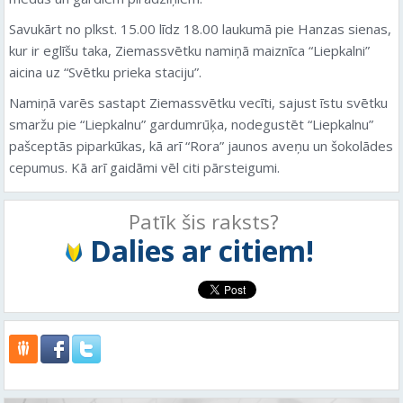
Savukārt no plkst. 15.00 līdz 18.00 laukumā pie Hanzas sienas,
kur ir eglīšu taka, Ziemassvētku namiņā maiznīca “Liepkalni”
aicina uz “Svētku prieka staciju”.
Namiņā varēs sastapt Ziemassvētku vecīti, sajust īstu svētku
smaržu pie “Liepkalnu” gardumrūķa, nodegustēt “Liepkalnu”
pašceptās piparkūkas, kā arī “Rora” jaunos aveņu un šokolādes
cepumus. Kā arī gaidāmi vēl citi pārsteigumi.
Patīk šis raksts?
Dalies ar citiem!