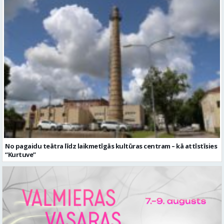
No pagaidu teātra līdz laikmetīgās kultūras centram – kā attīstīsies
“Kurtuve”