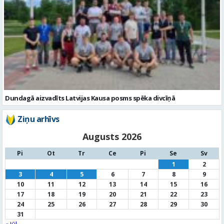
Dundagā aizvadīts Latvijas Kausa posms spēka divcīņā
Ziņu arhīvs
Augusts 2026
Pi
Ot
Tr
Ce
Pi
Se
Sv
1
2
3
4
5
6
7
8
9
10
11
12
13
14
15
16
17
18
19
20
21
22
23
24
25
26
27
28
29
30
31
« Jūl
Noderīga informācija