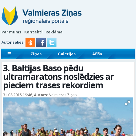
Par mums
Kontakti
Reklāma
Autorizēties:
Ziņas
Galerijas
Afiša
Sludinājumi
Reklāmraksti
3. Baltijas Baso pēdu
ultramaratons noslēdzies ar
pieciem trases rekordiem
31.08.2015 19:46,
Autors:
Valmieras Ziņas