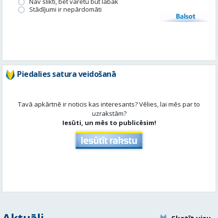
Piedalies satura veidošanā
Tavā apkārtnē ir noticis kas interesants? Vēlies, lai mēs par to
uzrakstām?
Iesūti, un mēs to publicēsim!
Aktuāli
Skatīt visu