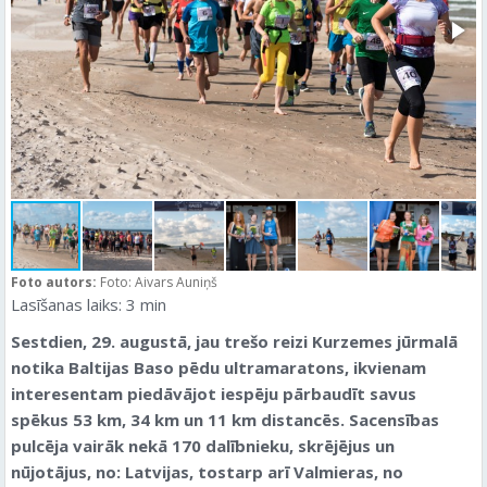
Foto autors:
Foto: Aivars Auniņš
Lasīšanas laiks:
3
min
Sestdien, 29. augustā, jau trešo reizi Kurzemes jūrmalā
notika Baltijas Baso pēdu ultramaratons, ikvienam
interesentam piedāvājot iespēju pārbaudīt savus
spēkus 53 km, 34 km un 11 km distancēs. Sacensības
pulcēja vairāk nekā 170 dalībnieku, skrējējus un
nūjotājus, no: Latvijas, tostarp arī Valmieras, no