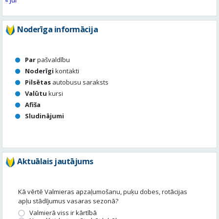
Par
pašvaldību
Noderīgi
kontakti
Pilsētas
autobusu saraksts
Valūtu
kursi
Afiša
Sludinājumi
Aktuālais jautājums
Kā vērtē Valmieras apzaļumošanu, puķu dobes, rotācijas
apļu stādījumus vasaras sezonā?
Valmierā viss ir kārtībā
Nav slikti, bet varētu būt labāk
Stādījumi ir nepārdomāti
Balsot