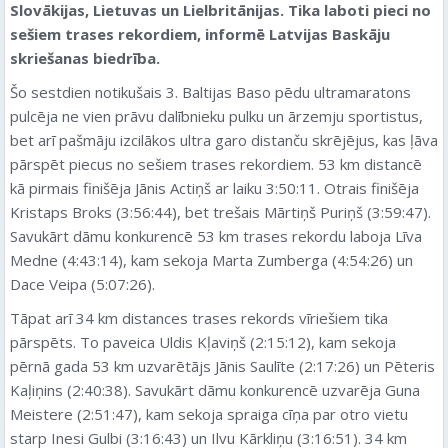
Slovākijas, Lietuvas un Lielbritānijas. Tika laboti pieci no
sešiem trases rekordiem, informē Latvijas Baskāju
skriešanas biedrība.
Šo sestdien notikušais 3. Baltijas Baso pēdu ultramaratons
pulcēja ne vien prāvu dalībnieku pulku un ārzemju sportistus,
bet arī pašmāju izcilākos ultra garo distanču skrējējus, kas ļāva
pārspēt piecus no sešiem trases rekordiem. 53 km distancē
kā pirmais finišēja Jānis Actiņš ar laiku 3:50:11. Otrais finišēja
Kristaps Broks (3:56:44), bet trešais Mārtiņš Puriņš (3:59:47).
Savukārt dāmu konkurencē 53 km trases rekordu laboja Līva
Medne (4:43:14), kam sekoja Marta Zumberga (4:54:26) un
Dace Veipa (5:07:26).
Tāpat arī 34 km distances trases rekords vīriešiem tika
pārspēts. To paveica Uldis Kļaviņš (2:15:12), kam sekoja
pērnā gada 53 km uzvarētājs Jānis Saulīte (2:17:26) un Pēteris
Kaļiņins (2:40:38). Savukārt dāmu konkurencē uzvarēja Guna
Meistere (2:51:47), kam sekoja spraiga cīņa par otro vietu
starp Inesi Gulbi (3:16:43) un Ilvu Kārkliņu (3:16:51). 34 km