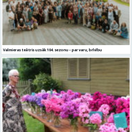
Valmieras teātris uzsāk 104. sezonu – par varu, brīvību
Garšaugu dārzā trīs dienas apskatāma izstāde “Vasaras ziedi
pilsētai svētkos”