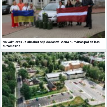
No Valmieras uz Ukrainu ceļā dodas vēl viena humānās palīdzības
automašīna
Noslēgusies Semināra ielas pārbūve un stāvlaukuma izbūve
Valmierā