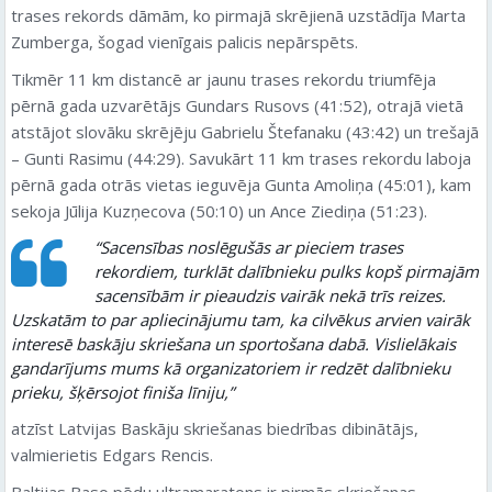
trases rekords dāmām, ko pirmajā skrējienā uzstādīja Marta
Zumberga, šogad vienīgais palicis nepārspēts.
Tikmēr 11 km distancē ar jaunu trases rekordu triumfēja
pērnā gada uzvarētājs Gundars Rusovs (41:52), otrajā vietā
atstājot slovāku skrējēju Gabrielu Štefanaku (43:42) un trešajā
– Gunti Rasimu (44:29). Savukārt 11 km trases rekordu laboja
pērnā gada otrās vietas ieguvēja Gunta Amoliņa (45:01), kam
sekoja Jūlija Kuzņecova (50:10) un Ance Ziediņa (51:23).
“Sacensības noslēgušās ar pieciem trases
rekordiem, turklāt dalībnieku pulks kopš pirmajām
sacensībām ir pieaudzis vairāk nekā trīs reizes.
Uzskatām to par apliecinājumu tam, ka cilvēkus arvien vairāk
interesē baskāju skriešana un sportošana dabā. Vislielākais
gandarījums mums kā organizatoriem ir redzēt dalībnieku
prieku, šķērsojot finiša līniju,”
atzīst Latvijas Baskāju skriešanas biedrības dibinātājs,
valmierietis Edgars Rencis.