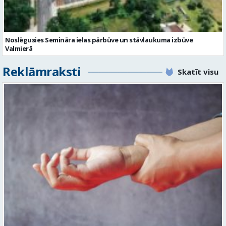
Reklāmraksti
Skatīt visu
Plaukstas locītavas sastiepums: kā to novērst, atpazīt un veiksmīgi
ārstēt