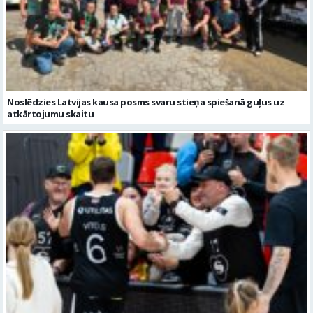
Noslēdzies Latvijas kausa posms svaru stieņa spiešanā guļus uz
atkārtojumu skaitu
“Valmiera Glass”/”Vidzemes Augstskola” viena no pretiniecēm FIBA
Eiropas kausā būs “Elan Chalon”