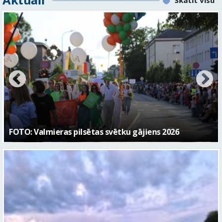
Valmieras svētku nedēļā Kazu krācēs atklāj skulptūru
“Kaza”