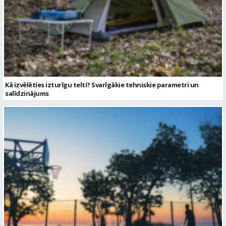
Kā izvēlēties izturīgu telti? Svarīgākie tehniskie parametri un
salīdzinājums
Sporta vakari kļūst par daļu no Valmieras pilsētas ritma