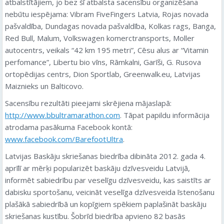
atbalstītājiem, jo bez šī atbalsta sacensību organizēšana
nebūtu iespējama: Vibram FiveFingers Latvia, Rojas novada
pašvaldība, Dundagas novada pašvaldība, Kolkas rags, Banga,
Red Bull, Malum, Volkswagen komerctransports, Moller
autocentrs, veikals “42 km 195 metri”, Cēsu alus ar “Vitamin
perfomance”, Libertu bio vīns, Rāmkalni, Garīši, G. Rusova
ortopēdijas centrs, Dion Sportlab, Greenwalk.eu, Latvijas
Maiznieks un Balticovo.
Sacensību rezultāti pieejami skrējiena mājaslapā:
http://www.bbultramarathon.com
. Tāpat papildu informācija
atrodama pasākuma Facebook kontā:
www.facebook.com/BarefootUltra
.
Latvijas Baskāju skriešanas biedrība dibināta 2012. gada 4.
aprīlī ar mērķi popularizēt baskāju dzīvesveidu Latvijā,
informēt sabiedrību par veselīgu dzīvesveidu, kas saistīts ar
dabisku sportošanu, veicināt veselīga dzīvesveida īstenošanu
plašākā sabiedrībā un kopīgiem spēkiem paplašināt baskāju
skriešanas kustību. Šobrīd biedrība apvieno 82 basās