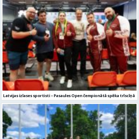
Latvijas izlases sportisti – Pasaules Open čempionātā spēka trīscīņā