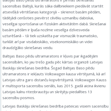
Baltijas Baso pēdu ultramaratons ir pirmās skriešanas
sacensības Baltijā, kurās sāka dalībniekiem piedāvāt startēt
atsevišķā vērtēšanas kategorijā – skrienot basām pēdām,
tādējādi cenšoties pievērst cilvēku uzmanību dabiskai,
veselīgai sportošanai un fiziskām aktivitātēm dabā. Skriešanai
basām pēdām ir īpaša nozīme veselīga dzīvesveida
uzturēšanā – tā tiek uzskatīta par vismazāk traumatisko,
turklāt arī par visdabiskāko, visekonomiskāko un videi
draudzīgāko skriešanas veidu.
Baltijas Baso pēdu ultramaratons ir kļuvis par ikgadējām
sacensībām, ko jau trešo gadu pēc kārtas organizē Latvijas
Baskāju skriešanas biedrība. Šogad Baltijas Baso pēdu
ultramaratons ir iekļauts Volkswagen kausa vērtējumā, kā arī
Latvijas ultra garo distanču kopvērtējumā. Volkswagen Kauss
ir multisporta sacensību seriāls, kas 2015. gadā aicina ikvienu
Latvijas kalnu riteņbraucēju un skrējēju piedalīties 13
sacensību posmos.
Latvijas Baskāju skriešanas biedrība pateicas visiem sacensību