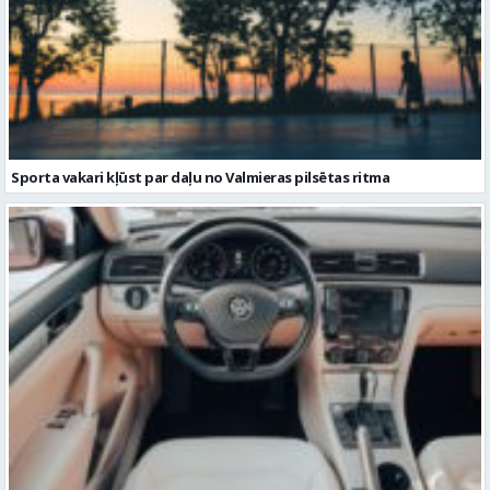
Sporta vakari kļūst par daļu no Valmieras pilsētas ritma
Volkswagen Passat uzturēšana: praktiska pieeja ilgākam
kalpošanas laikam