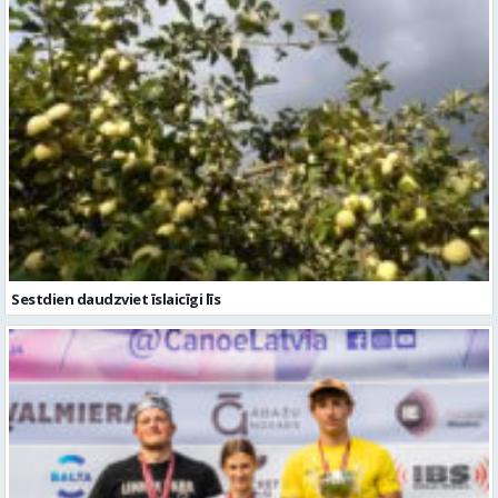
Sestdien daudzviet īslaicīgi līs