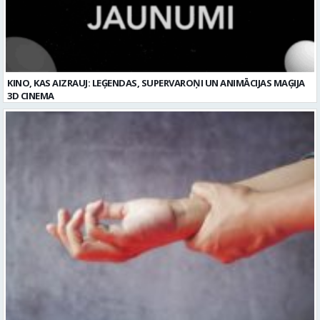
3D CINEMA
Plaukstas locītavas sastiepums: kā to novērst, atpazīt un veiksmīgi
ārstēt