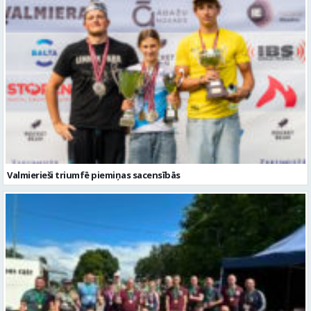
Valmierieši triumfē piemiņas sacensībās