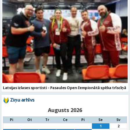
Latvijas izlases sportisti – Pasaules Open čempionātā spēka trīscīņā
Ziņu arhīvs
Augusts 2026
Pi
Ot
Tr
Ce
Pi
Se
Sv
1
2
3
4
5
6
7
8
9
10
11
12
13
14
15
16
17
18
19
20
21
22
23
24
25
26
27
28
29
30
31
« Jūl