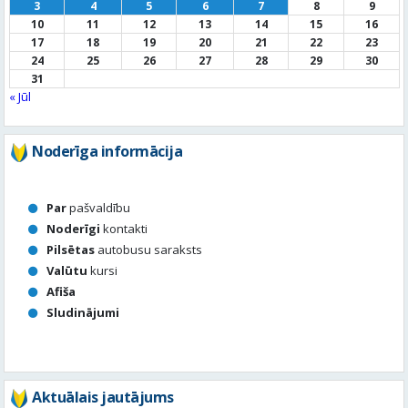
Noderīga informācija
Par
pašvaldību
Noderīgi
kontakti
Pilsētas
autobusu saraksts
Valūtu
kursi
Afiša
Sludinājumi
Aktuālais jautājums
Kā vērtē Valmieras apzaļumošanu, puķu dobes, rotācijas
apļu stādījumus vasaras sezonā?
Valmierā viss ir kārtībā
Nav slikti, bet varētu būt labāk