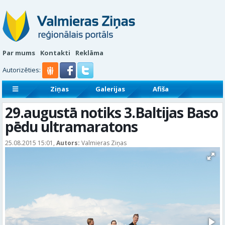
Par mums
Kontakti
Reklāma
Autorizēties:
Ziņas
Galerijas
Afiša
Sludinājumi
Reklāmraksti
29.augustā notiks 3.Baltijas Baso
pēdu ultramaratons
25.08.2015 15:01,
Autors:
Valmieras Ziņas