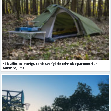
Kā izvēlēties izturīgu telti? Svarīgākie tehniskie parametri un
salīdzinājums