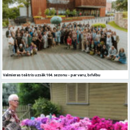
Valmieras teātris uzsāk 104. sezonu – par varu, brīvību