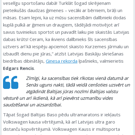
veselīgu sportošanu dabā! Turklāt šogad skrējienam
pieteikušās daudzas ģimenes – vecāki ar bērniem, brāļi un
māsas. Esam lepni, ka uz mūsu sacensībām dalībnieki dodas
kuplā pulkā ar ģimeni un draugiem, tādējādi motivējot arī
savus tuviniekus sportot un pavadīt laiku pie skaistās Latvijas
dabas krūts! Ceram, ka ikviens dalībnieks šīs sacensības
uztvers arī kā iespēju apciemot skaisto Kurzemes jūrmalu un
izbaudīt dienu pie jūras,” atzīst Latvijas Baskāju skriešanas
biedrības dibinātājs,
Ginesa rekorda
īpašnieks, valmierietis
Edgars Rencis
.
Zīmīgi, ka sacensības tiek rīkotas vienā datumā ar
Senās uguns nakti, tādā veidā cenšoties uzsvērt un
atgādināt Baltijas jūras nozīmi Baltijas valstu
vēsturē un arī ikdienā, kā arī pievērst uzmanību vides
saudzēšanai un aizsardzībai.
Tāpat šogad Baltijas Baso pēdu ultramaratons ir iekļauts
Volkswagen kausa vērtējumā, kā arī Latvijas ultra garo
distanču kopvērtējumā. Volkswagen Kauss ir multisporta