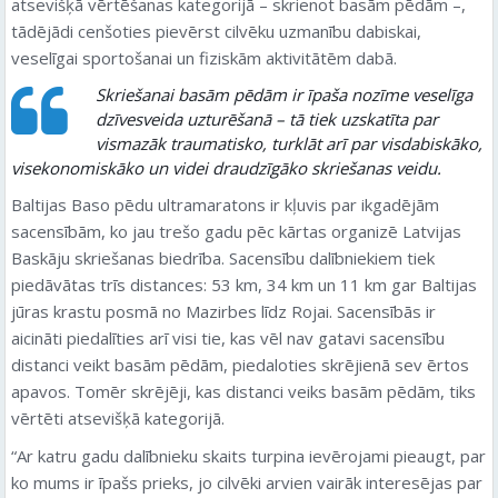
atsevišķā vērtēšanas kategorijā – skrienot basām pēdām –,
tādējādi cenšoties pievērst cilvēku uzmanību dabiskai,
veselīgai sportošanai un fiziskām aktivitātēm dabā.
Skriešanai basām pēdām ir īpaša nozīme veselīga
dzīvesveida uzturēšanā – tā tiek uzskatīta par
vismazāk traumatisko, turklāt arī par visdabiskāko,
visekonomiskāko un videi draudzīgāko skriešanas veidu.
Baltijas Baso pēdu ultramaratons ir kļuvis par ikgadējām
sacensībām, ko jau trešo gadu pēc kārtas organizē Latvijas
Baskāju skriešanas biedrība. Sacensību dalībniekiem tiek
piedāvātas trīs distances: 53 km, 34 km un 11 km gar Baltijas
jūras krastu posmā no Mazirbes līdz Rojai. Sacensībās ir
aicināti piedalīties arī visi tie, kas vēl nav gatavi sacensību
distanci veikt basām pēdām, piedaloties skrējienā sev ērtos
apavos. Tomēr skrējēji, kas distanci veiks basām pēdām, tiks
vērtēti atsevišķā kategorijā.
“Ar katru gadu dalībnieku skaits turpina ievērojami pieaugt, par
ko mums ir īpašs prieks, jo cilvēki arvien vairāk interesējas par