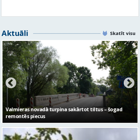
No pagaidu teātra līdz laikmetīgās kultūras centram
– kā attīstīsies “Kurtuve”