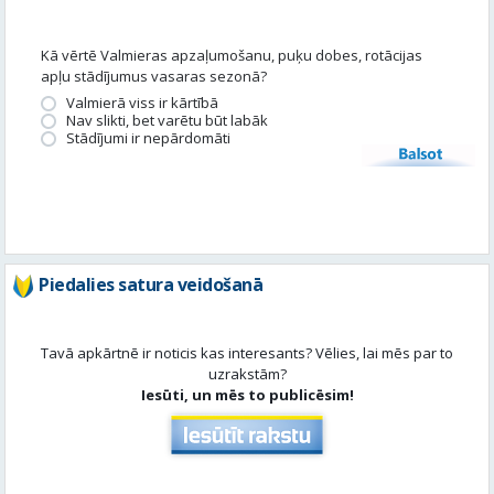
Stādījumi ir nepārdomāti
Balsot
Piedalies satura veidošanā
Tavā apkārtnē ir noticis kas interesants? Vēlies, lai mēs par to
uzrakstām?
Iesūti, un mēs to publicēsim!
Aktuāli
Skatīt visu