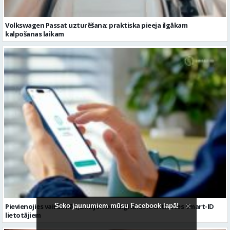
Pievienojies vairāk kā 1,2 miljoniem digitālās identitātes Smart-ID
lietotājiem
Seko jaunumiem mūsu Facebook lapā!