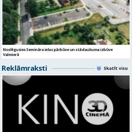
Noslēgusies Semināra ielas pārbūve un stāvlaukuma izbūve
Valmierā
Reklāmraksti
Skatīt visu
KINO, KAS AIZRAUJ: LEĢENDAS, SUPERVAROŅI UN ANIMĀCIJAS MAĢIJA