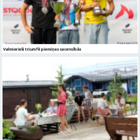
Valmierieši triumfē piemiņas sacensībās
Valmieras novadā aizvadītas jau sestās Mājas kafejnīcu dienas