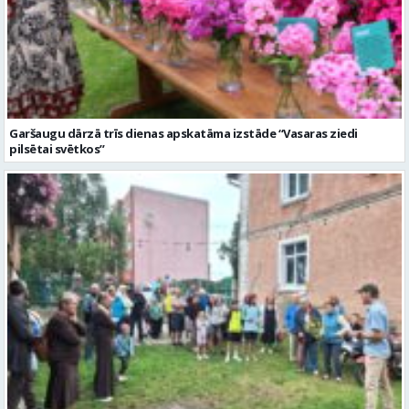
Garšaugu dārzā trīs dienas apskatāma izstāde “Vasaras ziedi
pilsētai svētkos”
Valmieras dzimšanas diena sākas ar Krāču kakta svētkiem