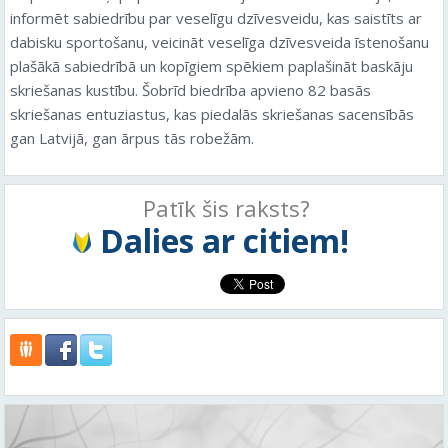
informēt sabiedrību par veselīgu dzīvesveidu, kas saistīts ar
dabisku sportošanu, veicināt veselīga dzīvesveida īstenošanu
plašākā sabiedrībā un kopīgiem spēkiem paplašināt baskāju
skriešanas kustību. Šobrīd biedrība apvieno 82 basās
skriešanas entuziastus, kas piedalās skriešanas sacensībās
gan Latvijā, gan ārpus tās robežām.
Patīk šis raksts?
Dalies ar citiem!