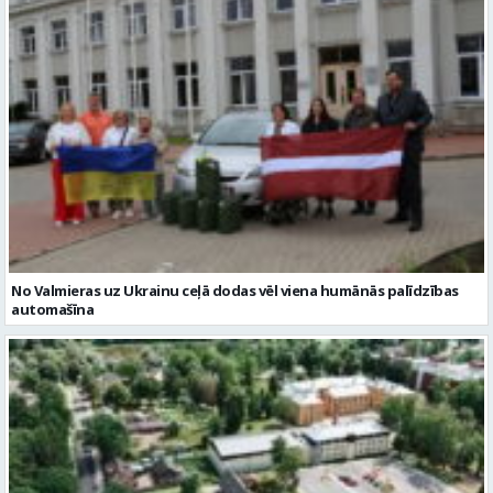
No Valmieras uz Ukrainu ceļā dodas vēl viena humānās palīdzības
automašīna