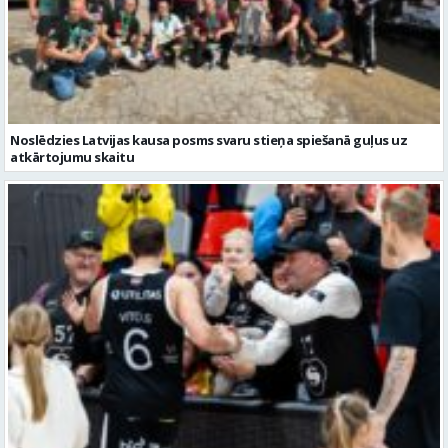
Noslēdzies Latvijas kausa posms svaru stieņa spiešanā guļus uz
atkārtojumu skaitu
“Valmiera Glass”/”Vidzemes Augstskola” viena no pretiniecēm FIBA
Eiropas kausā būs “Elan Chalon”