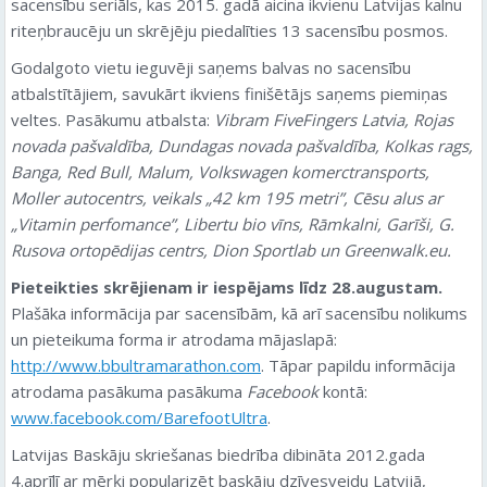
sacensību seriāls, kas 2015. gadā aicina ikvienu Latvijas kalnu
riteņbraucēju un skrējēju piedalīties 13 sacensību posmos.
Godalgoto vietu ieguvēji saņems balvas no sacensību
atbalstītājiem, savukārt ikviens finišētājs saņems piemiņas
veltes. Pasākumu atbalsta:
Vibram FiveFingers Latvia, Rojas
novada pašvaldība, Dundagas novada pašvaldība, Kolkas rags,
Banga, Red Bull, Malum, Volkswagen komerctransports,
Moller autocentrs, veikals „42 km 195 metri”, Cēsu alus ar
„Vitamin perfomance”, Libertu bio vīns, Rāmkalni, Garīši, G.
Rusova ortopēdijas centrs, Dion Sportlab un Greenwalk.eu.
Pieteikties skrējienam ir iespējams līdz 28.augustam.
Plašāka informācija par sacensībām, kā arī sacensību nolikums
un pieteikuma forma ir atrodama mājaslapā:
http://www.bbultramarathon.com
. Tāpar papildu informācija
atrodama pasākuma pasākuma
Facebook
kontā:
www.facebook.com/BarefootUltra
.
Latvijas Baskāju skriešanas biedrība dibināta 2012.gada
4.aprīlī ar mērķi popularizēt baskāju dzīvesveidu Latvijā,