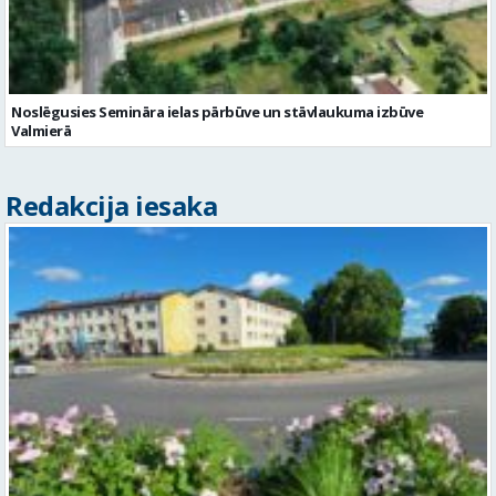
Noslēgusies Semināra ielas pārbūve un stāvlaukuma izbūve
Valmierā
Redakcija iesaka