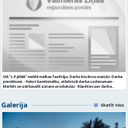
komunikācijas spējas labas iemaņas darbā ar datoru un
elektronisko kases aparātu UZŅĒMUMS PIEDĀVĀ: darbu stabilā
uzņēmumā darba laiku: maiņu grafiks (1. dežūra no plkst. 05.20 līdz
plkst. 16.20 un 2.dežūra no plkst. 12.50-21.00) darba samaksu sākot no
1100 līdz 1250 EUR (pirms nodokļu nomaksas) pilnas sociālās
garantijas veselības apdrošināšanas iespējas dinamisku un
profesionālu darba vidi apmācību pirms darba pienākumu
uzsākšanas CV ar norādi vakancei „dispečers Valmierā” iesniegt līdz
2026. gada 21. augustam (ieskaitot): sūtot elektroniski uz info@vtu-
valmiera.lv personīgi SIA „VTU Valmiera”, Reģ.nr. 40003004220,
„Brandeļi”, Brandeļi, Kocēnu pagasts, Valmieras novads, personāla
daļā darba dienās no plkst. 13:00 līdz 16:00. 2 nedēļu laikā pēc
konkursa termiņa beigām sazināsimies ar pretendentiem, kuri tiks
aicināti uz tikšanos klātienē. Informācijai: 29231565 * Iesniegtos
personas datus SIA “VTU VALMIERA” izmantos, lai konkursa kārtībā
noteiktu vakancei atbilstošāko kandidātu. Ja kandidāts vēlas, lai
SIA "L.P.JANA" meklē malkas fasētāju. Darbs Kocēnos maiņās. Darba
viņa personas dati tiktu saglabāti SIA “VTU VALMIERA” iekšējā datu
pienākumi: - Pakot kamīnmalku, atbilstoši darba uzdevumam -
bāzē ar mērķi tos apstrādāt citos SIA “VTU VALMIERA” personāla
Marķēt un pārbaudīt gatavo produkciju - Rūpēties par darba
atlases konkursos, tad pieteikumā vakancei lūdzam kandidātam
kvalitāti un kārtību darba vietā Prasības kandidātiem: - Laba fiziskā
norādīt savu piekrišanu personas datu saglabāšanai. Profesija:
izturība - Precizitāte un ātrums - Prasme un vēlme strādāt komandā
TRANSPORTA DISPEČERS Darba vietas adrese: LATVIJA, Stacijas iela 1,
Uzņēmums piedāvā: - Atalgojumu EUR 1200 bruto (atkarīgs no
Galerija
Valmiera, Valmieras nov. Darba laika veids: Summētais darba laiks
Skatīt visu
padarītā) - Vienmēr laikā izmaksātu algu - Profesionālus un
Darba veids: Darbinieka amats uz nenoteiktu laiku Slodze: Viena
atbalstošus kolēģus Lūgums CV sūtīt uz e- pastu:
vesela slodze Darbības joma: Pakalpojumi Pieteikto vietu skaits: 1
pasutijumi@lpjana.lv vai zvanīt pa tālruni: 28319289 Profesija:
Līgums: Darbinieka amats uz nenoteiktu laiku Aktuāla līdz: 2026-08-
SAIŅOŠANAS OPERATORS Algas izmaksas veids: Laika darba alga
21 Kontaktpersona: CV ar norādi vakancei lūdzu sūtīt uz e-pastu
Darba vietas adrese: LATVIJA, Gravas iela 2, Kocēni, Kocēnu pag.,
info@vtu-valmiera.lv vai iesniegt personīgi Izglītības līmenis: