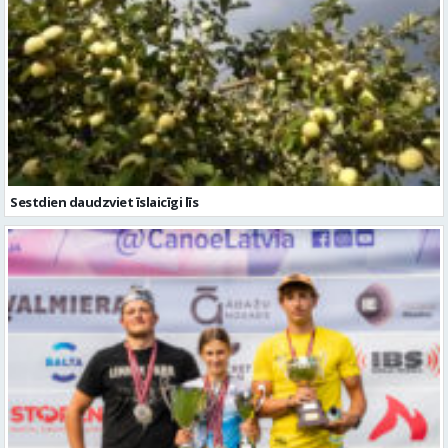
Sestdien daudzviet īslaicīgi līs