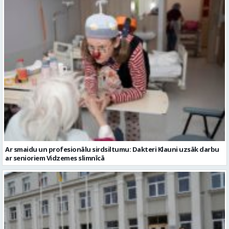
Ar smaidu un profesionālu sirdsiltumu: Dakteri Klauni uzsāk darbu
ar senioriem Vidzemes slimnīcā