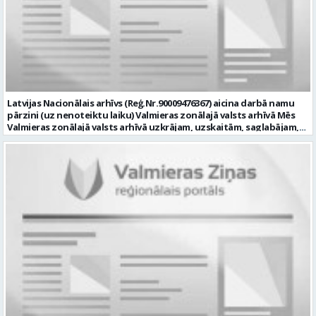
pieredze (ar informācijas tehnoloģijām saistītā jomā); izpratne par
datortehnikas un biroja tehnikas uzbūvi un problēmu risināšanas
secību; izpratne par datortīkla uzbūvi, tīkla iekārtu darbības
principiem; valsts valodas prasmes atbilstoši Valsts valodas likuma
prasībām; kompetences: ļoti labas organizatoriskās un saskarsmes
spējas, argumentācijas prasme; prasme patstāvīgi pieņemt
lēmumus; analītiskās spējas; augsta atbildības sajūta; precizitāte;
spēja strādāt individuāli un komandā; pašiniciatīva un spēja meklēt
Latvijas Nacionālais arhīvs (Reģ.Nr.90009476367) aicina darbā namu
un piedāvāt jaunus risinājumus; mēs piedāvājam: dinamisku,
pārzini (uz nenoteiktu laiku) Valmieras zonālajā valsts arhīvā Mēs
interesantu un atbildīgu darbu un ideju īstenošanas iespējas uz
Valmieras zonālajā valsts arhīvā uzkrājam, uzskaitām, saglabājam,
attīstību vērstā Pašvaldībā; pamatalgu pārbaudes laikā 1258,- EUR
darām pieejamu un popularizējam nacionālo dokumentāro
pirms nodokļu nomaksas, pēc pārbaudes laika 1310,- EUR pirms
mantojumu. Mūsu pārraudzībā un darbības zonā ietilpst Valmieras,
nodokļu nomaksas; iespēju saņemt atvaļinājuma pabalstu darba un
Valkas, Smiltenes un Limbažu novadi. Aicinām savai komandai
dzīves līdzsvaram par labu darba sniegumu; darba devēja
pievienoties čaklu, rūpīgu un atbildīgu kolēģi namu pārziņa amatā,
līdzfinansētu veselības apdrošināšanu pēc pārbaudes laika beigām,
kurš rūpētos par mūsu darba vietu Valmierā, Cempu ielā 13. Piesakies
kā arī citas sociālās garantijas/labumus atbilstoši darba rezultātam
un pievienojies mūsu kolektīvam! Mums ir svarīgi, lai Tev ir: • vismaz
un normatīvajos aktos noteiktajam; profesionālās pilnveidošanās
vidējā vai vidējā profesionālā izglītība; • profesionāla pieredze
un izaugsmes iespējas zinošu un atsaucīgu kolēģu komandā. CV,
saimniecisko darbu veikšanā, vēlams ēku vai namu
motivācijas vēstuli (līdz vienai A4 lapai datorrakstā Arial fontā, ar
apsaimniekošanas jomā; • labas iemaņas darbā ar datoru (MS Office,
burtu lielumu “11”) un izglītības dokumenta kopiju, lūdzam iesniegt
tīmekļa pārlūkprogrammās, e pasts); • valsts valodas prasmes
elektroniski, nosūtot uz personals@valmierasnovads.lv vai
vismaz B2 līmenī; • prasme plānot un organizēt savu darbu,
personīgi Pašvaldības Dokumentu pārvaldības un klientu
patstāvīgi risināt ar darba pienākumiem saistītus jautājumus, kā arī
apkalpošanas centrā, adrese: Lāčplēša ielā 2, Valmierā, Valmieras
augsta atbildības izjūta un labas sadarbības prasmes; • B
novadā ar norādi „Informācijas tehnoloģiju centra Informācijas
kategorijas autovadītāja apliecība, iespēja darba vajadzībām
tehnoloģiju administratora/-es amatam” līdz 2026.gada
izmantot personīgo automašīnu; • par priekšrocību uzskatīsim
23.augustam. Tālrunis papildu informācijai: 64292237. Profesija: