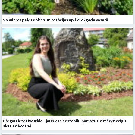
Valmieras puķu dobes un rotācijas apļi 2026.gada vasarā
Pārgaujiete Līva Irkle – jauniete ar stabilu pamatu un mērķtiecīgu
skatu nākotnē