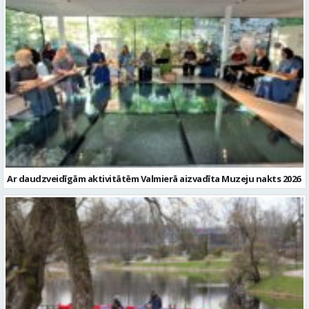
Ar daudzveidīgām aktivitātēm Valmierā aizvadīta Muzeju nakts 2026