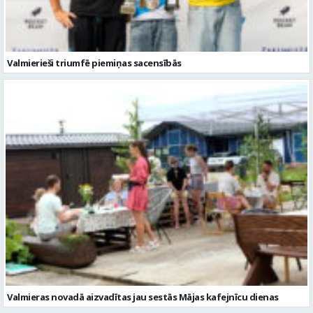
Valmierieši triumfē piemiņas sacensībās
Valmieras novadā aizvadītas jau sestās Mājas kafejnīcu dienas