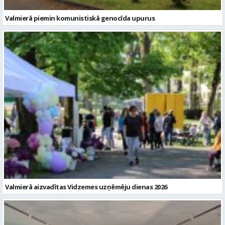
Valmierā piemin komunistiskā genocīda upurus
Valmierā aizvadītas Vidzemes uzņēmēju dienas 2026