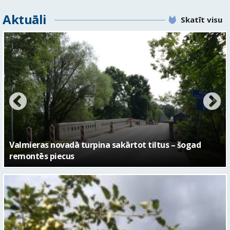
Aktuāli
Skatīt visu
No pagaidu teātra līdz laikmetīgās kultūras centram
– kā attīstīsies “Kurtuve”