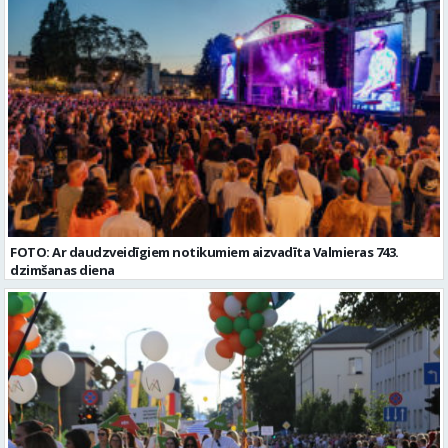
Valmieras nov. Slodze: Viena vesela slodze Darbības joma: Ražošana
Vispārējā vidējā izglītība
Pieteikto vietu skaits: 2 Aktuāla līdz: 2027-09-07 Darba sākšanas
datums: 2026-08-17 Kontaktpersona: Davids Pavlovs
FOTO: Ar daudzveidīgiem notikumiem aizvadīta Valmieras 743.
dzimšanas diena