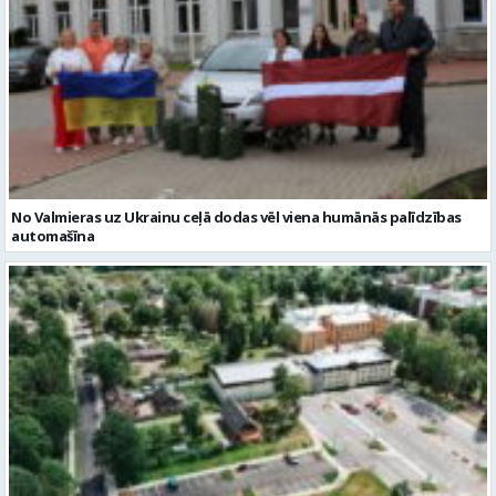
No Valmieras uz Ukrainu ceļā dodas vēl viena humānās palīdzības
automašīna