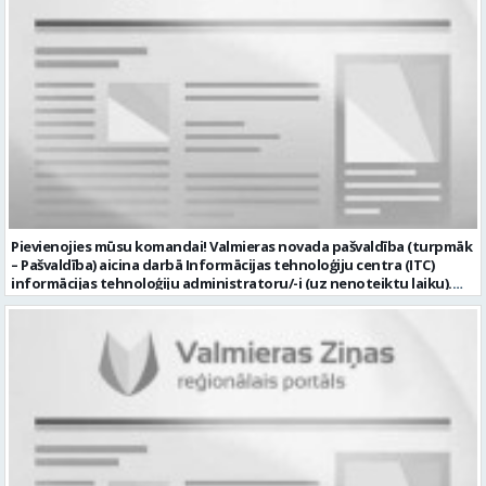
Pievienojies mūsu komandai! Valmieras novada pašvaldība (turpmāk
– Pašvaldība) aicina darbā Informācijas tehnoloģiju centra (ITC)
informācijas tehnoloģiju administratoru/-i (uz nenoteiktu laiku).
Darba vieta: Rūjienas un Naukšēnu apvienību teritorijās Ja Tev ir
vēlme: nodrošināt ar informācijas un komunikācijas tehnoloģijām
(turpmāk – IKT) saistīto problēmu pieteikumu pārvaldību un
operatīvu risināšanu; nodrošināt datortehnikas lietotāju atbalstu
un ar to saistīto problēmsituāciju risināšanu; uzstādīt, konfigurēt,
diagnosticēt un modernizēt Pašvaldības iestāžu datortehniku,
datortīklus un programmatūru, novērst kļūmes to darbībā;
kontrolēt ārējo pakalpojumu sniedzēju darbu izpildi Pašvaldības
iestādēs infrastruktūras uzturēšanā; sagatavot priekšlikumus par
IKT nomaiņu un efektīvāku izmantošanu; un ja Tev ir: vismaz vidējā
profesionālā izglītība informācijas tehnoloģiju jomā; darba