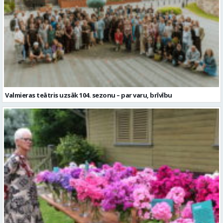
Valmieras teātris uzsāk 104. sezonu – par varu, brīvību