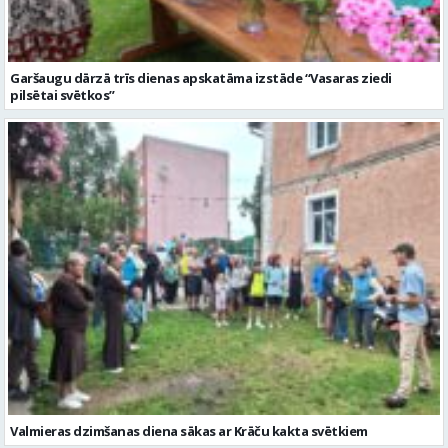
Garšaugu dārzā trīs dienas apskatāma izstāde “Vasaras ziedi
pilsētai svētkos”
Valmieras dzimšanas diena sākas ar Krāču kakta svētkiem