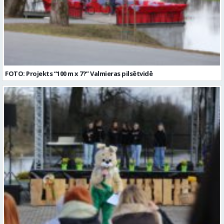
FOTO: Projekts “100 m x 7?” Valmieras pilsētvidē