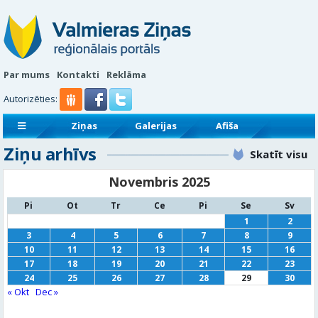
Par mums
Kontakti
Reklāma
Autorizēties:
Ziņas
Galerijas
Afiša
Ziņu arhīvs
Sludinājumi
Reklāmraksti
Skatīt visu
Novembris 2025
Pi
Ot
Tr
Ce
Pi
Se
Sv
1
2
3
4
5
6
7
8
9
10
11
12
13
14
15
16
17
18
19
20
21
22
23
24
25
26
27
28
29
30
« Okt
Dec »