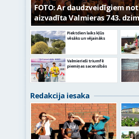
ūras
FOTO: Ar daudzveidīgiem no
aizvadīta Valmieras 743. dzi
Piektdien laiks kļūs
vēsāks un vējaināks
Valmierieši triumfē
piemiņas sacensībās
Redakcija iesaka