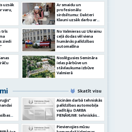
is uzsāk
Ar smaidu un
Valmier
r varu,
profesionālu
lsētas svētku gājiens 2026
infrast
sirdsiltumu: Dakteri
Klauni uzsāk darbu ar
senioriem Vidzemes
slimnīcā
trīs
No Valmieras uz Ukrainu
āma
ceļā dodas vēl viena
s ziedi
humānās palīdzības
”
automašīna
šanas
Noslēgusies Semināra
Krāču
ielas pārbūve un
stāvlaukuma izbūve
Valmierā
umi
Skatīt visu
ruģis"
Aicinām darbā tehniskās
omandai
palīdzības automobiļa
vadītāju DARBA
PIENĀKUMI: tehniskās
: Vēlme
palīdzības sniegšana
a
transportlīdzekļu
Pievienojies mūsu
ta pret
evakuācija
IERĀ (uz
komandai! Valmieras