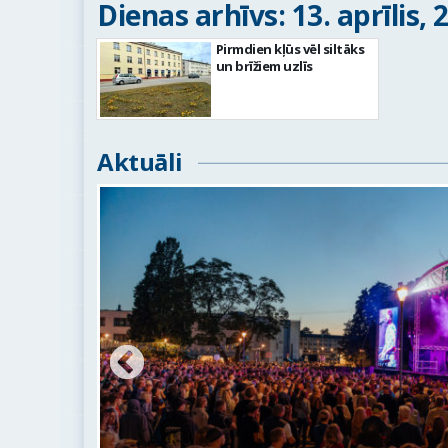
Dienas arhīvs: 13. aprīlis, 
Pirmdien kļūs vēl siltāks
un brīžiem uzlīs
Aktuāli