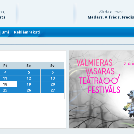
na,
Vārda dienas:
sts
Madars, Alfrēds, Fredi
ājumi
Reklāmraksti
Pi
Se
Sv
4
5
6
11
12
13
18
19
20
25
26
27