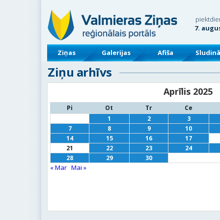
piektdie
7. augu
Ziņas
Galerijas
Afiša
Sludin
Ziņu arhīvs
Aprīlis 2025
Pi
Ot
Tr
Ce
1
2
3
7
8
9
10
14
15
16
17
21
22
23
24
28
29
30
« Mar
Mai »