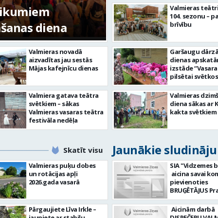
tikumiem
Valmieras teātr
104. sezonu – pa
mšanas diena
FOTO: Valmieras pi
brīvību
Valmieras novadā
Garšaugu dārzā 
aizvadītas jau sestās
dienas apskat
Mājas kafejnīcu dienas
izstāde “Vasara
pilsētai svētkos
Valmiera gatava teātra
Valmieras dzim
svētkiem – sākas
diena sākas ar 
Valmieras vasaras teātra
kakta svētkiem
festivāla nedēļa
Jaunākie sludināj
Skatīt visu
Valmieras puķu dobes
SIA "Vidzemes b
un rotācijas apļi
aicina savai k
2026.gada vasarā
pievienoties
BRUĢĒTĀJUS Prasības
pretendentiem
strādāt - augst
Pārgaujiete Līva Irkle –
Aicinām darbā
atbildības sajū
jauniete ar stabilu
DISPEČERU VALM