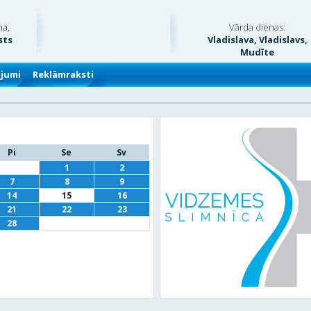
na,
Vārda dienas:
sts
Vladislava, Vladislavs,
Mudīte
ājumi
Reklāmraksti
Pi
Se
Sv
1
2
7
8
9
14
15
16
21
22
23
28