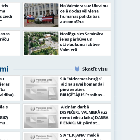
slimnīcā
trīs
No Valmieras uz Ukrainu
āma
ceļā dodas vēl viena
s ziedi
humānās palīdzības
”
automašīna
šanas
Noslēgusies Semināra
Krāču
ielas pārbūve un
stāvlaukuma izbūve
Valmierā
umi
Skatīt visu
su
SIA "Vidzemes bruģis"
ieras
aicina savai komandai
ība
pievienoties
aldība)
BRUĢĒTĀJUS Prasības
pretendentiem: Vēlme
hnoloģiju
strādāt - augsta
lais
Aicinām darbā
ormācijas
atbildības sajūta pret
DISPEČERU VALMIERĀ (uz
darbu, precizitāte;
367)
nenoteiktu laiku) DARBA
-i (uz
Pieredze bruģēšanā vai
amu
PIENĀKUMI: pārdot
u). Darba
ceļu būvniecībā. Darba
oteiktu
braukšanas
un
pienākumi: Bruģakmens
 zonālajā
dokumentus organizēt
SIA "L.P.JANA" meklē
enību
ieklāšana; Ceļu, ielas
un koordinēt autobusu