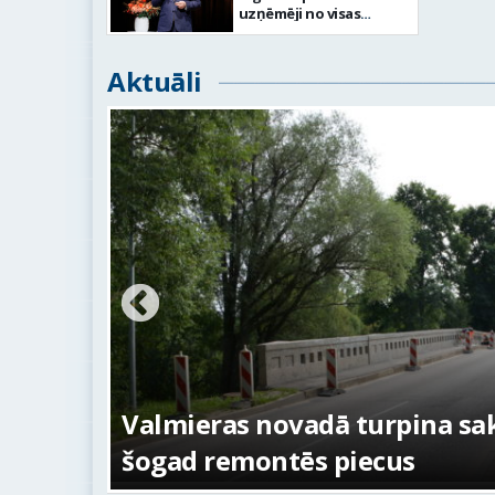
uzņēmēji no visas
Latvijas pulcējās forumā
“UZDRĪKSTĒŠANĀS” Cēsīs
Aktuāli
ežojumi
s
Valmieras novadā turpina sakā
šogad remontēs piecus