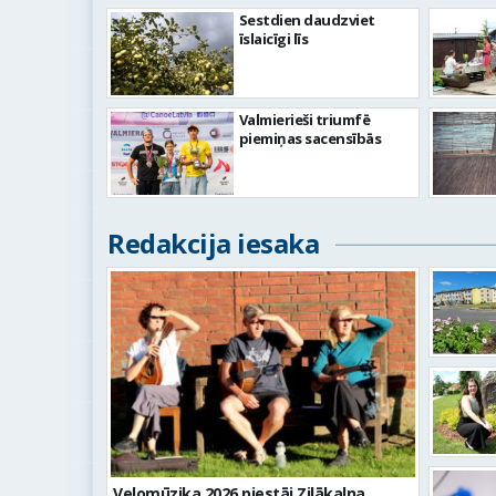
Sestdien daudzviet
īslaicīgi līs
Valmierieši triumfē
piemiņas sacensībās
Redakcija iesaka
Velomūzika 2026 piestāj Zilākalna