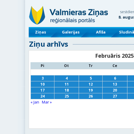
sestdie
8. augu
Ziņas
Galerijas
Afiša
Sludin
Ziņu arhīvs
Februāris 2025
Pi
Ot
Tr
Ce
3
4
5
6
10
11
12
13
17
18
19
20
24
25
26
27
« Jan
Mar »