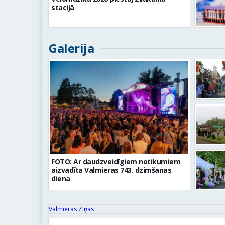
stacijā
Galerija
FOTO: Ar daudzveidīgiem notikumiem
aizvadīta Valmieras 743. dzimšanas
diena
Valmieras Ziņas