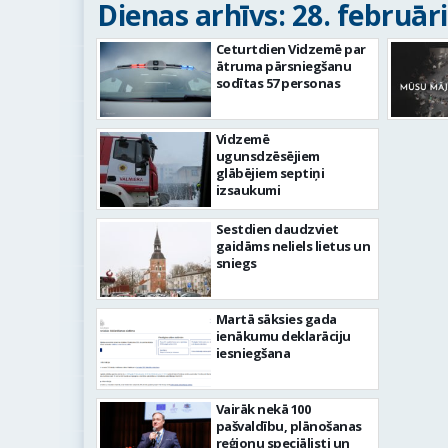
Dienas arhīvs: 28. februāri
Ceturtdien Vidzemē par
ātruma pārsniegšanu
sodītas 57 personas
Vidzemē
ugunsdzēsējiem
glābējiem septiņi
izsaukumi
Sestdien daudzviet
gaidāms neliels lietus un
sniegs
Martā sāksies gada
ienākumu deklarāciju
iesniegšana
Vairāk nekā 100
pašvaldību, plānošanas
reģionu speciālisti un