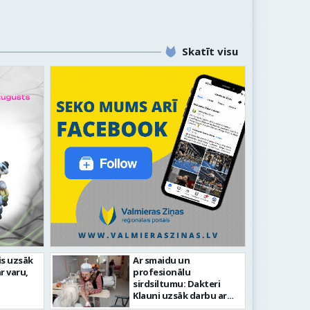
Skatīt visu
līdz laikmetīgās kultūras
is uzsāk
Ar smaidu un
FOTO: 
r varu,
profesionālu
tīsies “Kurtuve”
aizvadī
sirdsiltumu: Dakteri
Klauni uzsāk darbu ar
senioriem Vidzemes