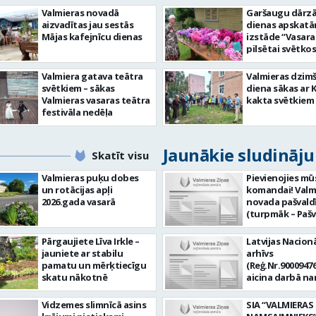
Valmieras novadā
Garšaugu dārzā 
aizvadītas jau sestās
dienas apskat
Mājas kafejnīcu dienas
izstāde “Vasara
pilsētai svētkos
Valmiera gatava teātra
Valmieras dzim
svētkiem – sākas
diena sākas ar 
Valmieras vasaras teātra
kakta svētkiem
festivāla nedēļa
Jaunākie sludināj
Skatīt visu
Valmieras puķu dobes
Pievienojies mū
un rotācijas apļi
komandai! Valm
2026.gada vasarā
novada pašvald
(turpmāk – Pašv
aicina darbā
Informācijas te
Pārgaujiete Līva Irkle –
Latvijas Nacionā
centra (ITC) inf
jauniete ar stabilu
arhīvs
tehnoloģiju
pamatu un mērķtiecīgu
(Reģ.Nr.90009476
administratoru/
skatu nākotnē
aicina darbā n
nenoteiktu laik
pārzini (uz nen
vieta: Rūjienas 
laiku) Valmieras
Vidzemes slimnīcā asins
SIA “VALMIERAS
Naukšēnu apvi
valsts arhīvā Mēs