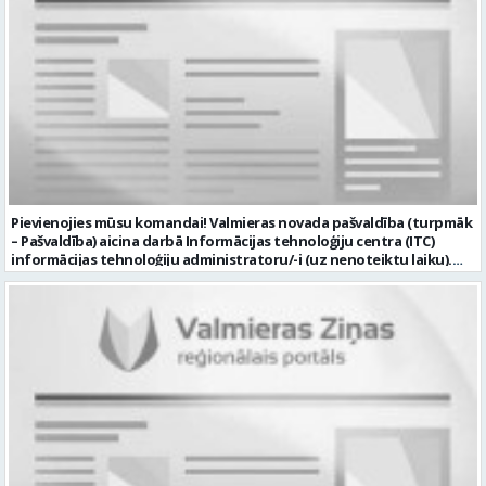
Pievienojies mūsu komandai! Valmieras novada pašvaldība (turpmāk
– Pašvaldība) aicina darbā Informācijas tehnoloģiju centra (ITC)
informācijas tehnoloģiju administratoru/-i (uz nenoteiktu laiku).
Darba vieta: Rūjienas un Naukšēnu apvienību teritorijās Ja Tev ir
vēlme: nodrošināt ar informācijas un komunikācijas tehnoloģijām
(turpmāk – IKT) saistīto problēmu pieteikumu pārvaldību un
operatīvu risināšanu; nodrošināt datortehnikas lietotāju atbalstu
un ar to saistīto problēmsituāciju risināšanu; uzstādīt, konfigurēt,
diagnosticēt un modernizēt Pašvaldības iestāžu datortehniku,
datortīklus un programmatūru, novērst kļūmes to darbībā;
kontrolēt ārējo pakalpojumu sniedzēju darbu izpildi Pašvaldības
iestādēs infrastruktūras uzturēšanā; sagatavot priekšlikumus par
IKT nomaiņu un efektīvāku izmantošanu; un ja Tev ir: vismaz vidējā
profesionālā izglītība informācijas tehnoloģiju jomā; darba
pieredze (ar informācijas tehnoloģijām saistītā jomā); izpratne par