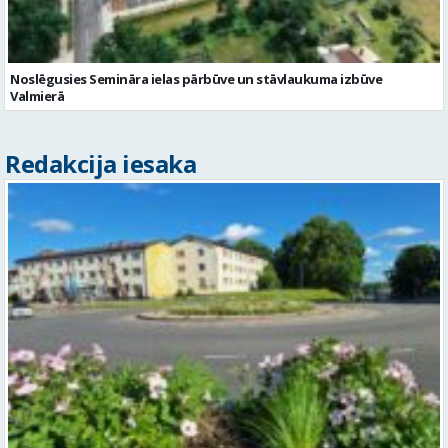
Noslēgusies Semināra ielas pārbūve un stāvlaukuma izbūve
Valmierā
Redakcija iesaka