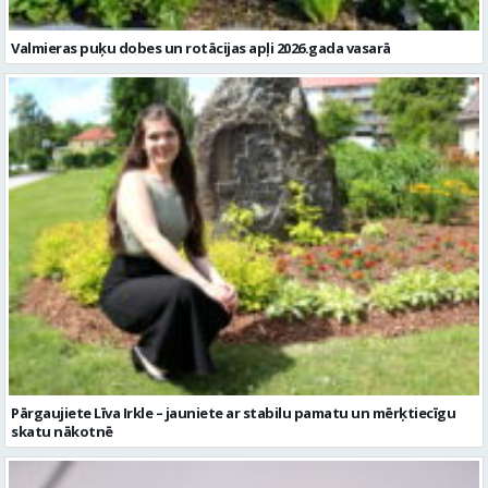
Valmieras puķu dobes un rotācijas apļi 2026.gada vasarā
Pārgaujiete Līva Irkle – jauniete ar stabilu pamatu un mērķtiecīgu
skatu nākotnē