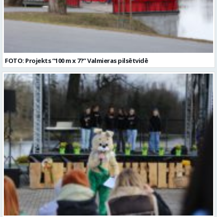
FOTO: Projekts “100 m x 7?” Valmieras pilsētvidē