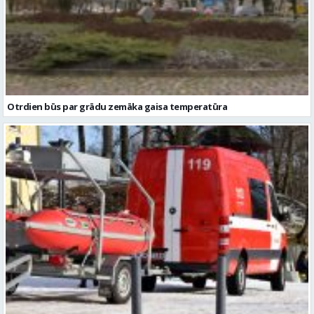
Otrdien būs par grādu zemāka gaisa temperatūra