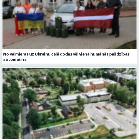
No Valmieras uz Ukrainu ceļā dodas vēl viena humānās palīdzības
automašīna