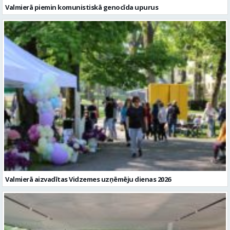
Valmierā piemin komunistiskā genocīda upurus
Valmierā aizvadītas Vidzemes uzņēmēju dienas 2026