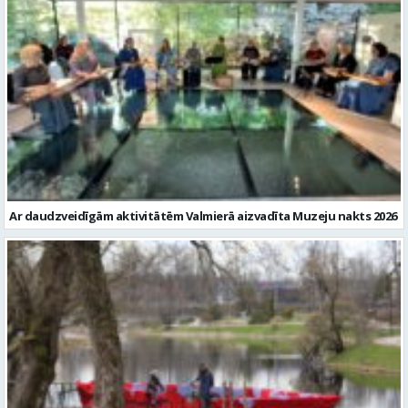
Ar daudzveidīgām aktivitātēm Valmierā aizvadīta Muzeju nakts 2026