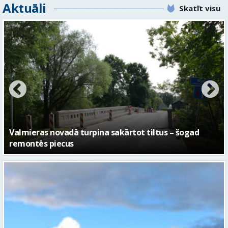
Aktuāli
Skatīt visu
No pagaidu teātra līdz laikmetīgās kultūras centram
– kā attīstīsies “Kurtuve”