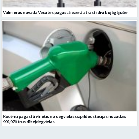
Valmieras novada Vecates pagastā ezerā atrasti divi bojāgājušie
Kocēnu pagastā vīrietis no degvielas uzpildes stacijas nozadzis
992,97 litrus dīzeļdegvielas