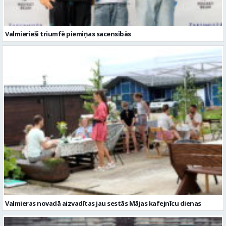
Valmierieši triumfē piemiņas sacensībās
Valmieras novadā aizvadītas jau sestās Mājas kafejnīcu dienas