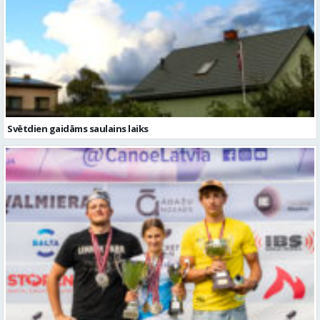
Svētdien gaidāms saulains laiks