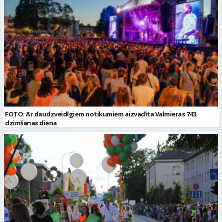
Pieteikto vietu skaits: 2 Aktuāla līdz: 2027-09-07 Darba sākšanas
datums: 2026-08-17 Kontaktpersona: Davids Pavlovs
FOTO: Ar daudzveidīgiem notikumiem aizvadīta Valmieras 743.
dzimšanas diena