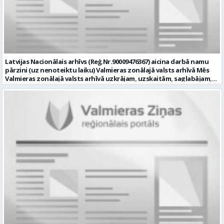
datortehnikas un biroja tehnikas uzbūvi un problēmu risināšanas
secību; izpratne par datortīkla uzbūvi, tīkla iekārtu darbības
principiem; valsts valodas prasmes atbilstoši Valsts valodas likuma
prasībām; kompetences: ļoti labas organizatoriskās un saskarsmes
spējas, argumentācijas prasme; prasme patstāvīgi pieņemt
lēmumus; analītiskās spējas; augsta atbildības sajūta; precizitāte;
spēja strādāt individuāli un komandā; pašiniciatīva un spēja meklēt
Latvijas Nacionālais arhīvs (Reģ.Nr.90009476367) aicina darbā namu
un piedāvāt jaunus risinājumus; mēs piedāvājam: dinamisku,
pārzini (uz nenoteiktu laiku) Valmieras zonālajā valsts arhīvā Mēs
interesantu un atbildīgu darbu un ideju īstenošanas iespējas uz
Valmieras zonālajā valsts arhīvā uzkrājam, uzskaitām, saglabājam,
attīstību vērstā Pašvaldībā; pamatalgu pārbaudes laikā 1258,- EUR
darām pieejamu un popularizējam nacionālo dokumentāro
pirms nodokļu nomaksas, pēc pārbaudes laika 1310,- EUR pirms
mantojumu. Mūsu pārraudzībā un darbības zonā ietilpst Valmieras,
nodokļu nomaksas; iespēju saņemt atvaļinājuma pabalstu darba un
Valkas, Smiltenes un Limbažu novadi. Aicinām savai komandai
dzīves līdzsvaram par labu darba sniegumu; darba devēja
pievienoties čaklu, rūpīgu un atbildīgu kolēģi namu pārziņa amatā,
līdzfinansētu veselības apdrošināšanu pēc pārbaudes laika beigām,
kurš rūpētos par mūsu darba vietu Valmierā, Cempu ielā 13. Piesakies
kā arī citas sociālās garantijas/labumus atbilstoši darba rezultātam
un pievienojies mūsu kolektīvam! Mums ir svarīgi, lai Tev ir: • vismaz
un normatīvajos aktos noteiktajam; profesionālās pilnveidošanās
vidējā vai vidējā profesionālā izglītība; • profesionāla pieredze
un izaugsmes iespējas zinošu un atsaucīgu kolēģu komandā. CV,
saimniecisko darbu veikšanā, vēlams ēku vai namu
motivācijas vēstuli (līdz vienai A4 lapai datorrakstā Arial fontā, ar
apsaimniekošanas jomā; • labas iemaņas darbā ar datoru (MS Office,
burtu lielumu “11”) un izglītības dokumenta kopiju, lūdzam iesniegt
tīmekļa pārlūkprogrammās, e pasts); • valsts valodas prasmes
elektroniski, nosūtot uz personals@valmierasnovads.lv vai
vismaz B2 līmenī; • prasme plānot un organizēt savu darbu,
personīgi Pašvaldības Dokumentu pārvaldības un klientu
patstāvīgi risināt ar darba pienākumiem saistītus jautājumus, kā arī
apkalpošanas centrā, adrese: Lāčplēša ielā 2, Valmierā, Valmieras
augsta atbildības izjūta un labas sadarbības prasmes; • B
novadā ar norādi „Informācijas tehnoloģiju centra Informācijas
kategorijas autovadītāja apliecība, iespēja darba vajadzībām
tehnoloģiju administratora/-es amatam” līdz 2026.gada
izmantot personīgo automašīnu; • par priekšrocību uzskatīsim
23.augustam. Tālrunis papildu informācijai: 64292237. Profesija:
apgūtas ugunsdrošības apmācības vismaz 20 stundu apjomā. Mēs
INFORMĀCIJAS TEHNOLOĢIJU ADMINISTRATORS Darba vietas adrese:
Tev uzticēsim: • nodrošināt arhīva ēkas apsaimniekošanu; •