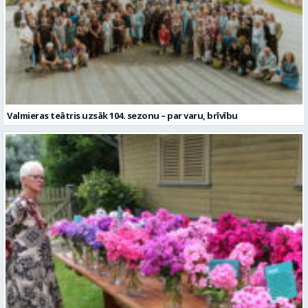
Valmieras teātris uzsāk 104. sezonu – par varu, brīvību