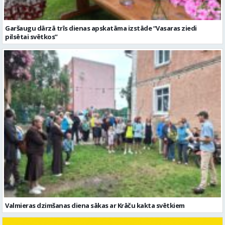
Garšaugu dārzā trīs dienas apskatāma izstāde “Vasaras ziedi
pilsētai svētkos”
Valmieras dzimšanas diena sākas ar Krāču kakta svētkiem