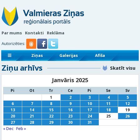
Par mums
Kontakti
Reklāma
Autorizēties:
Ziņas
Galerijas
Afiša
Ziņu arhīvs
Sludinājumi
Reklāmraksti
Skatīt visu
Janvāris 2025
Pi
Ot
Tr
Ce
Pi
Se
Sv
1
2
3
4
5
6
7
8
9
10
11
12
13
14
15
16
17
18
19
20
21
22
23
24
25
26
27
28
29
30
31
« Dec
Feb »