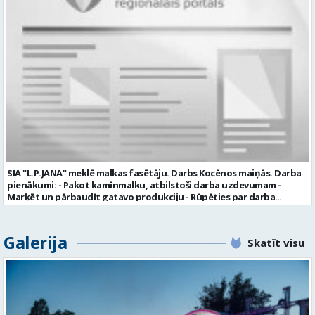
uzņēmumā darba laiku: maiņu grafiks (1. dežūra no plkst. 05.20 līdz
plkst. 16.20 un 2.dežūra no plkst. 12.50-21.00) darba samaksu sākot no
1100 līdz 1250 EUR (pirms nodokļu nomaksas) pilnas sociālās
garantijas veselības apdrošināšanas iespējas dinamisku un
profesionālu darba vidi apmācību pirms darba pienākumu
uzsākšanas CV ar norādi vakancei „dispečers Valmierā” iesniegt līdz
2026. gada 21. augustam (ieskaitot): sūtot elektroniski uz info@vtu-
valmiera.lv personīgi SIA „VTU Valmiera”, Reģ.nr. 40003004220,
„Brandeļi”, Brandeļi, Kocēnu pagasts, Valmieras novads, personāla
daļā darba dienās no plkst. 13:00 līdz 16:00. 2 nedēļu laikā pēc
konkursa termiņa beigām sazināsimies ar pretendentiem, kuri tiks
aicināti uz tikšanos klātienē. Informācijai: 29231565 * Iesniegtos
personas datus SIA “VTU VALMIERA” izmantos, lai konkursa kārtībā
noteiktu vakancei atbilstošāko kandidātu. Ja kandidāts vēlas, lai
SIA "L.P.JANA" meklē malkas fasētāju. Darbs Kocēnos maiņās. Darba
viņa personas dati tiktu saglabāti SIA “VTU VALMIERA” iekšējā datu
pienākumi: - Pakot kamīnmalku, atbilstoši darba uzdevumam -
bāzē ar mērķi tos apstrādāt citos SIA “VTU VALMIERA” personāla
Marķēt un pārbaudīt gatavo produkciju - Rūpēties par darba
atlases konkursos, tad pieteikumā vakancei lūdzam kandidātam
kvalitāti un kārtību darba vietā Prasības kandidātiem: - Laba fiziskā
norādīt savu piekrišanu personas datu saglabāšanai. Profesija:
izturība - Precizitāte un ātrums - Prasme un vēlme strādāt komandā
TRANSPORTA DISPEČERS Darba vietas adrese: LATVIJA, Stacijas iela 1,
Uzņēmums piedāvā: - Atalgojumu EUR 1200 bruto (atkarīgs no
Galerija
Valmiera, Valmieras nov. Darba laika veids: Summētais darba laiks
Skatīt visu
padarītā) - Vienmēr laikā izmaksātu algu - Profesionālus un
Darba veids: Darbinieka amats uz nenoteiktu laiku Slodze: Viena
atbalstošus kolēģus Lūgums CV sūtīt uz e- pastu:
vesela slodze Darbības joma: Pakalpojumi Pieteikto vietu skaits: 1
pasutijumi@lpjana.lv vai zvanīt pa tālruni: 28319289 Profesija:
Līgums: Darbinieka amats uz nenoteiktu laiku Aktuāla līdz: 2026-08-
SAIŅOŠANAS OPERATORS Algas izmaksas veids: Laika darba alga
21 Kontaktpersona: CV ar norādi vakancei lūdzu sūtīt uz e-pastu
Darba vietas adrese: LATVIJA, Gravas iela 2, Kocēni, Kocēnu pag.,
info@vtu-valmiera.lv vai iesniegt personīgi Izglītības līmenis:
Valmieras nov. Slodze: Viena vesela slodze Darbības joma: Ražošana
Vispārējā vidējā izglītība