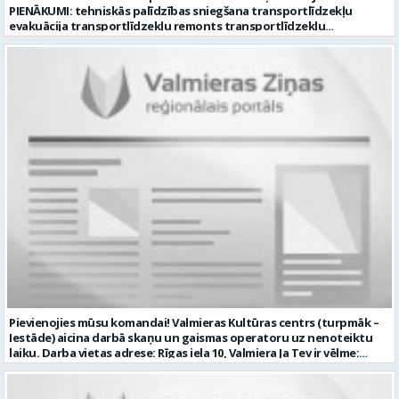
PIENĀKUMI: tehniskās palīdzības sniegšana transportlīdzekļu
evakuācija transportlīdzekļu remonts transportlīdzekļu
sagatavošana tehniskai apskatei PRASĪBAS PRETENDENTIEM:
profesionālā vai vispārējā vidējā izglītība DE, CE kategorijas
transportlīdzekļa vadītāja apliecība vēlama D, CE kategorijas
transportlīdzekļa vadītāja pieredze vismaz 2 gadi labas saskarsmes
un komunikācijas prasmes pieredze transportlīdzekļu remontu
veikšanā UZŅĒMUMS PIEDĀVĀ: darbu stabilā uzņēmumā darba
samaksu no 1600 EUR (pirms nodokļu nomaksas) darba laiku pēc
grafika: dežūra 08.00 – 17.00, 2.dežūra 08.00 – 21.00. pilnas sociālās
garantijas veselības apdrošināšanas iespējas dinamisku un
profesionālu darba vidi CV ar norādi vakancei „Tehniskās palīdzības
automobiļa vadītājs” iesniegt: sūtot elektroniski uz info@vtu-
valmiera.lv personīgi SIA „VTU Valmiera”, Reģ.nr. 40003004220,
administrācijas ēkas „Brandeļi”, Brandeļi, Kocēnu pagasts, Valmieras
novads, personāla daļā darba dienās no plkst. 09:00 līdz 16:00.
Sazināsimies ar pretendentiem, kuri būs izvirzīti nākamajai atlases
kārtai. * Iesniegtos personas datus SIA “VTU VALMIERA” izmantos, lai
konkursa kārtībā noteiktu vakancei atbilstošāko kandidātu. Ja
kandidāts vēlas, lai viņa personas dati tiktu saglabāti SIA “VTU
VALMIERA” iekšējā datu bāzē ar mērķi tos apstrādāt citos SIA “VTU
Pievienojies mūsu komandai! Valmieras Kultūras centrs (turpmāk –
VALMIERA” personāla atlases konkursos, tad pieteikumā vakancei
Iestāde) aicina darbā skaņu un gaismas operatoru uz nenoteiktu
lūdzam kandidātam norādīt savu piekrišanu personas datu
laiku. Darba vietas adrese: Rīgas iela 10, Valmiera Ja Tev ir vēlme:
saglabāšanai. Profesija: AUTOMOBIĻA VADĪTĀJS Darba vietas adrese:
nodrošināt skaņas un gaismas iekārtu un to vadības sistēmas
LATVIJA, Brandeļi, Brandeļi, Kocēnu pag., Valmieras nov. Darba laika
darbību un attīstību Iestādē; veikt skaņotāja un gaismošanas
veids: Maiņu darbs Darbības joma: Pakalpojumi Pieteikto vietu
operatora pienākumus pasākumos Iestādēs telpās un ārpus tām