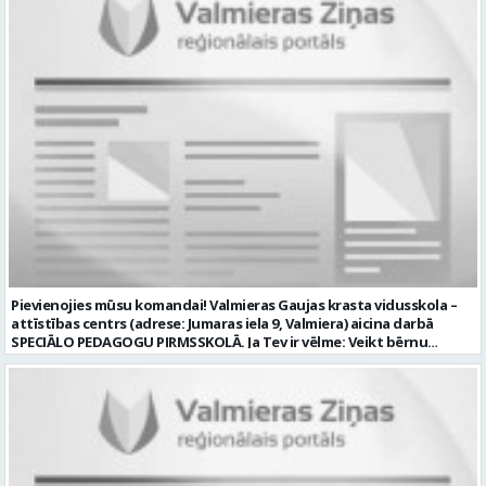
skaits: 1 Aktuāla līdz: 2026-08-21 Kontaktpersona: CV ar norādi
Iestādes; piemērot skaņas un gaismas mākslinieciskos risinājumus
vakancei lūdzu sūtīt uz e-pastu info@vtu-valmiera.lv vai iesniegt
pasākumos, plānot un organizēt apskaņošanas un gaismošanas
personīgi
procesu, kā arī veikt pasākumu apskaņošanu un gaismošanu;
piedalīties Iestādes organizēto pasākumu tehniskajā uzbūvē un
nobūvē, sniegtu tehnisko atbalstu; pārzināt darbā lietojamo
tehnisko un elektroiekārtu darbības principus, lietošanas
noteikumus; un ja Tev ir: vismaz divu gadu pieredze līdzīgā darbā vai
amatā; labas datorprasmes; valsts valodas prasmes atbilstoši Valsts
valodas likuma prasībām; kompetences: prasme patstāvīgi pieņemt
lēmumus un organizēt savu darbu; lieliskas komunikācijas spējas;
precizitāte; pozitīva un atbildīga attieksme pret darbu; prasme
sadarboties un strādāt komandā; mēs piedāvājam: pamatalgu
pārbaudes laikā 985.00 EUR, pēc pārbaudes laika 1035.00 EUR pirms
nodokļu nomaksas; iespēju saņemt atvaļinājuma pabalstu darba un
dzīves līdzsvaram par labu darba sniegumu; darba devēja
līdzfinansētu veselības apdrošināšanu pēc pārbaudes laika beigām,
Pievienojies mūsu komandai! Valmieras Gaujas krasta vidusskola –
kā arī citas sociālās garantijas/labumus atbilstoši darba rezultātam
attīstības centrs (adrese: Jumaras iela 9, Valmiera) aicina darbā
un normatīvajos aktos noteiktajam; drošu un sakārtotu darba vidi;
SPECIĀLO PEDAGOGU PIRMSSKOLĀ. Ja Tev ir vēlme: Veikt bērnu
darbu atsaucīgu kolēģu komandā. CV un pieteikuma vēstuli lūdzam
attīstības, mācīšanās un speciālo vajadzību izvērtēšanu savas
iesniegt Valmieras Kultūras centrā (adrese: Rīgas iela 10, Valmiera,
kompetences ietvaros Plānot un īstenot individuālās un grupu
Valmieras novads) vai nosūtīt uz e-pastu
nodarbības bērniem ar speciālām izglītības vajadzībām Izstrādāt
kultura@valmierasnovads.lv ar norādi “Skaņu un gaismas operatora
individuālos atbalsta pasākumus un piedalīties individuālo
amatam” līdz 2026. gada 24. augustam. Tālrunis papildu informācijai:
izglītības programmu izstrādē un īstenošanā Sniegt metodisku
27767401. Profesija: SKAŅU OPERATORS Darba vietas adrese: LATVIJA,
atbalstu pirmsskolas pedagogiem darbā ar bērniem, kuriem
Rīgas iela 10, Valmiera, Valmieras nov. Darbības joma: Elektronika /
nepieciešams papildu atbalsts Konsultēt bērnu vecākus par bērna
Enerģētika / Elektroenerģija Pieteikto vietu skaits: 1 Aktuāla līdz: