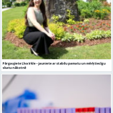
Pārgaujiete Līva Irkle – jauniete ar stabilu pamatu un mērķtiecīgu
skatu nākotnē