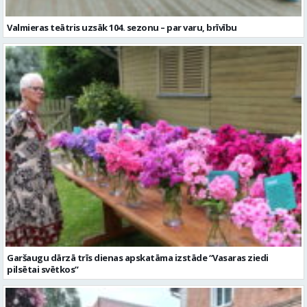
Valmieras teātris uzsāk 104. sezonu – par varu, brīvību
Garšaugu dārzā trīs dienas apskatāma izstāde “Vasaras ziedi
pilsētai svētkos”