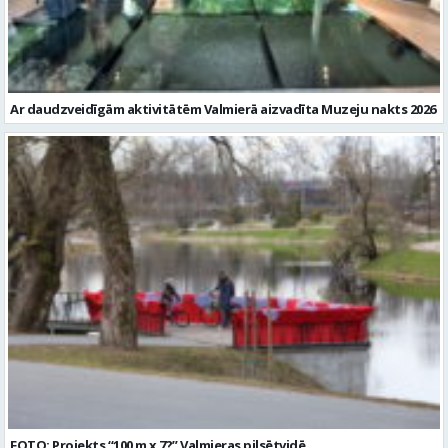
Ar daudzveidīgām aktivitātēm Valmierā aizvadīta Muzeju nakts 2026
FOTO: Projekts “100 m x 7?” Valmieras pilsētvidē