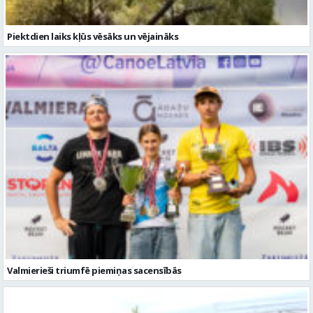
Piektdien laiks kļūs vēsāks un vējaināks
Valmierieši triumfē piemiņas sacensībās