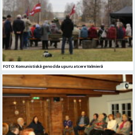
FOTO: Komunistiskā genocīda upuru atcere Valmierā