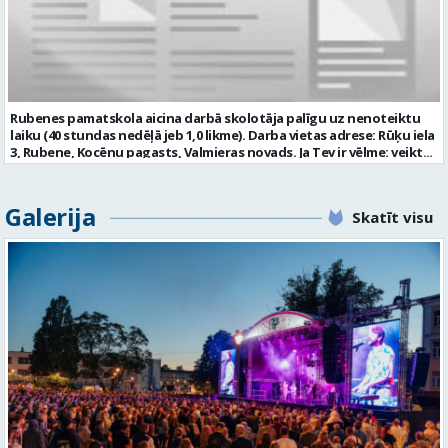
atbilstoši Valsts valodas likuma prasībām; obligāta ārsta izziņa
(veidlapa Nr.027/u) ar atļauju strādāt pedagoģisko darbu; atbilstība
Izglītības likuma un Bērnu tiesību aizsardzības likuma noteiktajām
prasībām; kompetences: prasme patstāvīgi un mērķtiecīgi
organizēt savu darbu; psiholoģiskā noturība un augsta saskarsmes
kultūra; Mēs piedāvājam: 0,675 likmes; 27 stundas nedēļā atalgojumu
atbilstoši Ministru kabineta noteikumiem Nr. 445 “Pedagogu darba
Rubenes pamatskola aicina darbā skolotāja palīgu uz nenoteiktu
samaksas noteikumi” 1057,05 EUR pirms nodokļu nomaksas; darba
laiku (40 stundas nedēļā jeb 1,0 likme). Darba vietas adrese: Rūķu iela
devēja līdzfinansētu veselības apdrošināšanu pēc pārbaudes laika
3, Rubene, Kocēnu pagasts, Valmieras novads. Ja Tev ir vēlme: veikt
beigām; atsaucīgu kolektīvu. Curriculum Vitae (CV) un pieteikumu
bērnu aprūpi ikdienā; sadarboties ar grupas skolotājām, sniegt
lūdzam sūtīt uz e-pastu: auseklitis@valmiera.edu.lv ar norādi
atbalstu bērniem mācību jomu apguvē; veidot bērnos kulturālas
“Pirmsskolas izglītības mūzikas skolotājs” līdz 2026.gada
uzvedības un higiēnas iemaņas; rūpēties par bērnu dienas režīma
Galerija
27.augustam. Tālrunis uzziņām: 26856124 Profesija: PIRMSSKOLAS
Skatīt visu
ievērošanu; nodrošināt telpu, inventāra tīrību un kārtību; un ja Tev
IZGLĪTĪBAS MŪZIKAS SKOLOTĀJS Darba vietas adrese: LATVIJA, Kalna
ir: vismaz vispārējā vidējā izglītība (vēlams praktiskā pieredze darbā
iela 2, Kocēni, Kocēnu pag., Valmieras nov. Slodze: Nepilna slodze
ar bērniem); valsts valodas prasmes atbilstoši Valsts valodas likuma
Darbības joma: Izglītība / Zinātne Pieteikto vietu skaits: 1 Aktuāla
prasībām; kompetences: prasme plānot, organizēt un kvalitatīvi
līdz: 2026-08-27 Kontaktpersona: auseklitis@valmiera.edu.lv 26856124
veikt savu darbu, disciplinētība; pozitīva, radoša un atbildīga
attieksme pret darbu; psiholoģiskā noturība un augsta saskarsmes
kultūra; pozitīva un atbildīga attieksme pret darbu; mēs
piedāvājam: pamatalgu pārbaudes laikā 780,00 EUR pirms nodokļu
nomaksas, pēc pārbaudes laika 850 EUR pirms nodokļu nomaksas;
iespēju saņemt atvaļinājuma pabalstu par labu darba sniegumu;
darba devēja līdzfinansētu veselības apdrošināšanu pēc pārbaudes
laika beigām, kā arī citas sociālās garantijas atbilstoši darba
rezultātiem un normatīvajos aktos noteiktajam; drošu, estētisku
un sakārtotu darba vidi. Pieteikuma vēstuli, profesionālās darbības