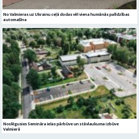
No Valmieras uz Ukrainu ceļā dodas vēl viena humānās palīdzības
automašīna
Noslēgusies Semināra ielas pārbūve un stāvlaukuma izbūve
Valmierā