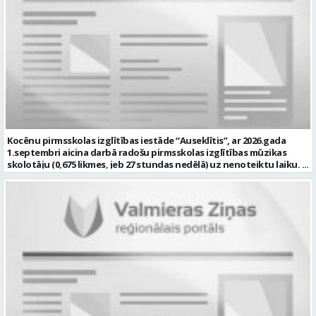
attīstības veicināšanu un nepieciešamajiem atbalsta pasākumiem
2026-08-24 Kontaktpersona: kultura@valmierasnovads.lv 27767401
Sadarboties ar izglītības iestādes atbalsta komandu, pedagogiem
un citiem speciālistiem. Veikt pedagoģisko dokumentāciju atbilstoši
normatīvo aktu prasībām Piedalīties izglītības iestādes attīstības
pilnveidē un ja Tev ir: Augstākā pedagoģiskā izglītība speciālajā
pedagoģijā vai atbilstoša profesionālā kvalifikācija saskaņā ar
normatīvajiem aktiem Zināšanas par bērnu attīstību, iekļaujošās
izglītības principiem un speciālā pedagoga darba metodēm
pirmsskolā Prasme plānot, organizēt un izvērtēt individuālo
atbalstu bērniem Labas sadarbības un komunikācijas prasmes
darbā ar bērniem, vecākiem un kolēģiem Atbildības sajūta, empātija,
pacietība un augsta profesionālā ētika Labas latviešu valodas
Kocēnu pirmsskolas izglītības iestāde “Auseklītis”, ar 2026.gada
zināšanas atbilstoši normatīvo aktu prasībām Prasme strādāt ar
1.septembri aicina darbā radošu pirmsskolas izglītības mūzikas
informācijas un komunikācijas tehnoloģijām ikdienas darba
skolotāju (0,675 likmes, jeb 27 stundas nedēļā) uz nenoteiktu laiku.
pienākumu veikšanai. mēs piedāvājam: Darbu uz nenoteiktu laiku 30
Darba vieta: Kalna iela 2, Kocēni, Kocēnu pagasts, Valmieras novads
stundas nedēļā (1 likme) Atalgojumu EUR 1351 pirms nodokļu
Ja Jūs vēlaties: plānot un nodrošināt kvalitatīvu, izglītojamo
nomaksas (t.sk. piemaksa par darbu īpašos apstākļos) Sociālās
vecumam atbilstošu mācību procesu; veikt izglītojamo attīstības
garantijas Darba devēja līdzfinansētu veselības apdrošināšanas
dinamikas izpēti; sadarbībā ar Iestādes skolotājiem, organizēt
polisi Profesionālās kompetences pilnveides iespējas Dinamisku,
svētkus, tematiskus pasākumus, jautrus brīžus un citas aktivitātes;
radošu un atbalstošu darba vidi Pretendentiem profesionālās
plānot savu darbību, sagatavot amata veikšanai nepieciešamo
darbības aprakstu (CV) un izglītības dokumenta kopiju lūdzam
dokumentāciju, tostarp e-vidē; iesaistīties Iestādes attīstības
iesniegt līdz 2026. gada 17.augustam e-pastā vgv@valmiera.edu.lv.
plānošanā un īstenošanā atbilstoši kompetencei; un Jums ir:
Tālrunis uzziņai: 29182105. Profesija: SPECIĀLAIS PEDAGOGS Darba
izglītība atbilstoši Ministru kabineta noteikumiem Nr. 569
vietas adrese: LATVIJA, Jumaras iela 9, Valmiera, Valmieras nov.
“Noteikumi par pedagogiem nepieciešamo izglītību un profesionālo
Darbības joma: Izglītība / Zinātne Pieteikto vietu skaits: 1 Aktuāla
kvalifikāciju un pedagogu profesionālās kompetences pilnveides
līdz: 2026-08-17 Kontaktpersona: vgv@valmiera.edu.lv 29182105
kārtību”; pieredze darbā ar bērniem; valsts valodas prasmes