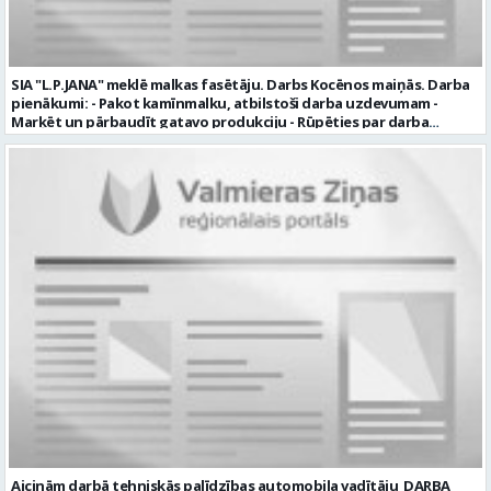
SIA "L.P.JANA" meklē malkas fasētāju. Darbs Kocēnos maiņās. Darba
pienākumi: - Pakot kamīnmalku, atbilstoši darba uzdevumam -
Marķēt un pārbaudīt gatavo produkciju - Rūpēties par darba
kvalitāti un kārtību darba vietā Prasības kandidātiem: - Laba fiziskā
izturība - Precizitāte un ātrums - Prasme un vēlme strādāt komandā
Uzņēmums piedāvā: - Atalgojumu EUR 1200 bruto (atkarīgs no
padarītā) - Vienmēr laikā izmaksātu algu - Profesionālus un
atbalstošus kolēģus Lūgums CV sūtīt uz e- pastu:
pasutijumi@lpjana.lv vai zvanīt pa tālruni: 28319289 Profesija:
SAIŅOŠANAS OPERATORS Algas izmaksas veids: Laika darba alga
Darba vietas adrese: LATVIJA, Gravas iela 2, Kocēni, Kocēnu pag.,
Valmieras nov. Slodze: Viena vesela slodze Darbības joma: Ražošana
Pieteikto vietu skaits: 2 Aktuāla līdz: 2027-09-07 Darba sākšanas
datums: 2026-08-17 Kontaktpersona: Davids Pavlovs
Aicinām darbā tehniskās palīdzības automobiļa vadītāju DARBA