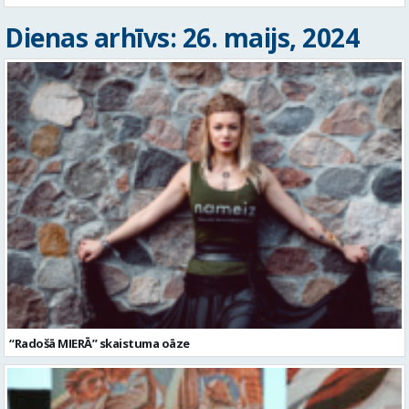
Dienas arhīvs: 26. maijs, 2024
“Radošā MIERĀ” skaistuma oāze