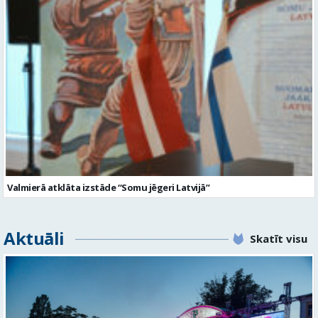
Valmierā atklāta izstāde “Somu jēgeri Latvijā”
Aktuāli
Skatīt visu