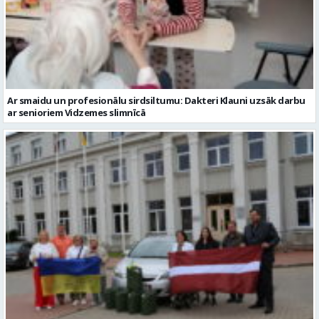
Ar smaidu un profesionālu sirdsiltumu: Dakteri Klauni uzsāk darbu
ar senioriem Vidzemes slimnīcā