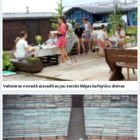
Valmieras novadā aizvadītas jau sestās Mājas kafejnīcu dienas