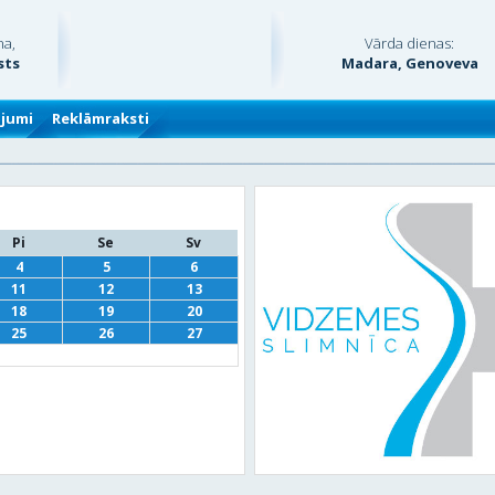
na,
Vārda dienas:
sts
Madara, Genoveva
ājumi
Reklāmraksti
Pi
Se
Sv
4
5
6
11
12
13
18
19
20
25
26
27