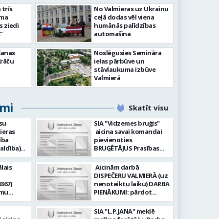
slimnīcā
trīs
No Valmieras uz Ukrainu
āma
ceļā dodas vēl viena
s ziedi
humānās palīdzības
”
automašīna
šanas
Noslēgusies Semināra
Krāču
ielas pārbūve un
stāvlaukuma izbūve
Valmierā
umi
Skatīt visu
su
SIA "Vidzemes bruģis"
ieras
aicina savai komandai
ība
pievienoties
aldība)
BRUĢĒTĀJUS Prasības
pretendentiem: Vēlme
hnoloģiju
strādāt - augsta
lais
Aicinām darbā
ormācijas
atbildības sajūta pret
DISPEČERU VALMIERĀ (uz
darbu, precizitāte;
367)
nenoteiktu laiku) DARBA
-i (uz
Pieredze bruģēšanā vai
amu
PIENĀKUMI: pārdot
u). Darba
ceļu būvniecībā. Darba
oteiktu
braukšanas
un
pienākumi: Bruģakmens
 zonālajā
dokumentus organizēt
SIA "L.P.JANA" meklē
enību
ieklāšana; Ceļu, ielas
un koordinēt autobusu