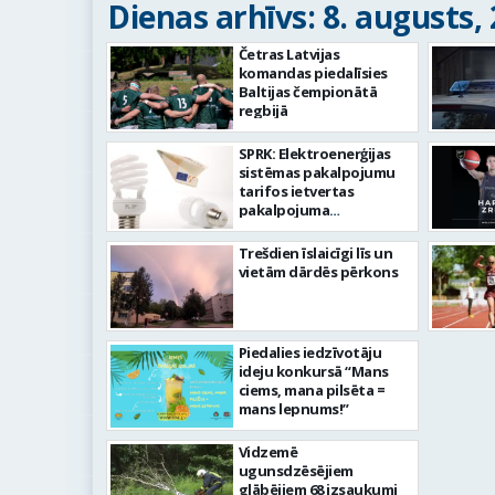
Dienas arhīvs: 8. augusts,
Četras Latvijas
komandas piedalīsies
Baltijas čempionātā
regbijā
SPRK: Elektroenerģijas
sistēmas pakalpojumu
tarifos ietvertas
pakalpojuma
nodrošināšanai
nepieciešamās izmaksas;
Trešdien īslaicīgi līs un
valstij jāstrādā pie
vietām dārdēs pērkons
atbalsta mehānismiem
iedzīvotājiem
Piedalies iedzīvotāju
ideju konkursā “Mans
ciems, mana pilsēta =
mans lepnums!”
Vidzemē
ugunsdzēsējiem
glābējiem 68 izsaukumi