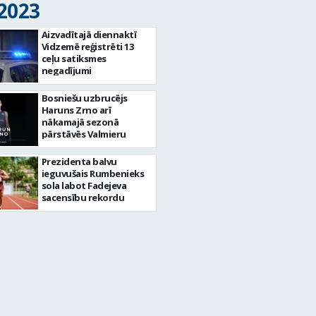
 2023
Aizvadītajā diennaktī
Vidzemē reģistrēti 13
ceļu satiksmes
negadījumi
Bosniešu uzbrucējs
Haruns Zrno arī
nākamajā sezonā
pārstāvēs Valmieru
Prezidenta balvu
ieguvušais Rumbenieks
sola labot Fadejeva
sacensību rekordu