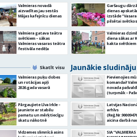
Valmieras novadā
Garšaugu dārzā 
aizvadītas jau sestās
dienas apskat
Mājas kafejnīcu dienas
izstāde “Vasara
pilsētai svētkos
Valmiera gatava teātra
Valmieras dzim
svētkiem – sākas
diena sākas ar 
Valmieras vasaras teātra
kakta svētkiem
festivāla nedēļa
Jaunākie sludināj
Skatīt visu
Valmieras puķu dobes
Pievienojies mū
un rotācijas apļi
komandai! Valm
2026.gada vasarā
novada pašvald
(turpmāk – Pašv
aicina darbā
Informācijas te
Pārgaujiete Līva Irkle –
Latvijas Nacionā
centra (ITC) inf
jauniete ar stabilu
arhīvs
tehnoloģiju
pamatu un mērķtiecīgu
(Reģ.Nr.90009476
administratoru/
skatu nākotnē
aicina darbā n
nenoteiktu laik
pārzini (uz nen
vieta: Rūjienas 
laiku) Valmieras
Vidzemes slimnīcā asins
SIA “VALMIERAS
Naukšēnu apvi
valsts arhīvā Mēs