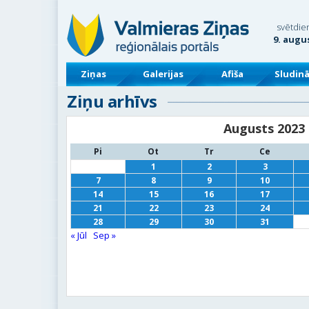
svētdie
9. augu
Ziņas
Galerijas
Afiša
Sludin
Ziņu arhīvs
Augusts 2023
Pi
Ot
Tr
Ce
1
2
3
7
8
9
10
14
15
16
17
21
22
23
24
28
29
30
31
« Jūl
Sep »