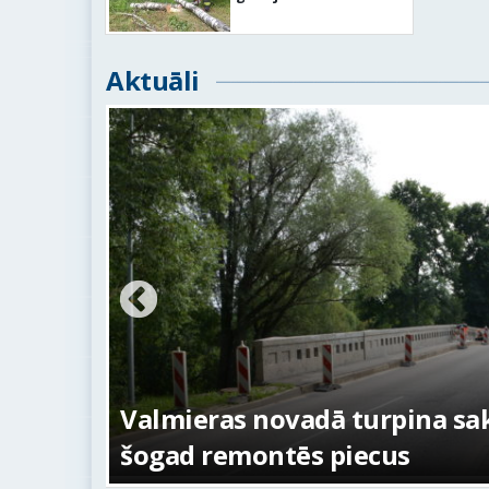
Aktuāli
ežojumi
s
Valmieras novadā turpina sakā
šogad remontēs piecus