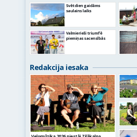
Svētdien gaidāms
saulains laiks
Valmierieši triumfē
piemiņas sacensībās
Redakcija iesaka
Velomūzika 2026 piestāj Zilākalna