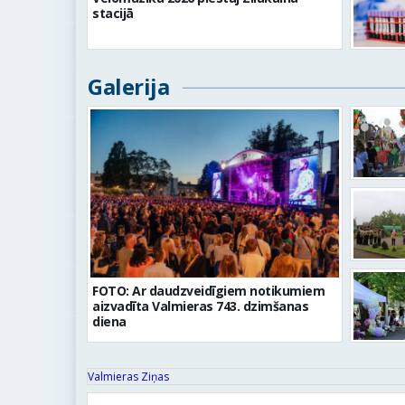
stacijā
Galerija
FOTO: Ar daudzveidīgiem notikumiem
aizvadīta Valmieras 743. dzimšanas
diena
Valmieras Ziņas