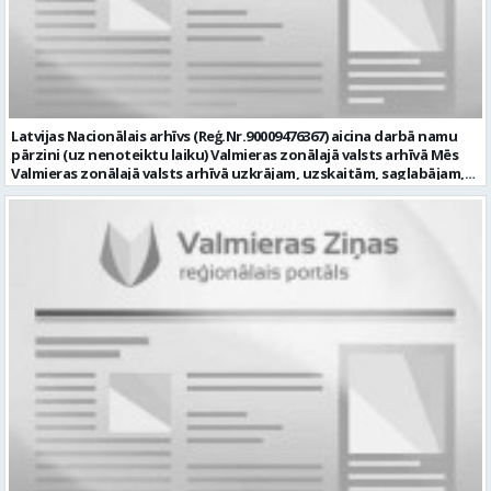
datortehnikas un biroja tehnikas uzbūvi un problēmu risināšanas
secību; izpratne par datortīkla uzbūvi, tīkla iekārtu darbības
principiem; valsts valodas prasmes atbilstoši Valsts valodas likuma
prasībām; kompetences: ļoti labas organizatoriskās un saskarsmes
spējas, argumentācijas prasme; prasme patstāvīgi pieņemt
lēmumus; analītiskās spējas; augsta atbildības sajūta; precizitāte;
spēja strādāt individuāli un komandā; pašiniciatīva un spēja meklēt
Latvijas Nacionālais arhīvs (Reģ.Nr.90009476367) aicina darbā namu
un piedāvāt jaunus risinājumus; mēs piedāvājam: dinamisku,
pārzini (uz nenoteiktu laiku) Valmieras zonālajā valsts arhīvā Mēs
interesantu un atbildīgu darbu un ideju īstenošanas iespējas uz
Valmieras zonālajā valsts arhīvā uzkrājam, uzskaitām, saglabājam,
attīstību vērstā Pašvaldībā; pamatalgu pārbaudes laikā 1258,- EUR
darām pieejamu un popularizējam nacionālo dokumentāro
pirms nodokļu nomaksas, pēc pārbaudes laika 1310,- EUR pirms
mantojumu. Mūsu pārraudzībā un darbības zonā ietilpst Valmieras,
nodokļu nomaksas; iespēju saņemt atvaļinājuma pabalstu darba un
Valkas, Smiltenes un Limbažu novadi. Aicinām savai komandai
dzīves līdzsvaram par labu darba sniegumu; darba devēja
pievienoties čaklu, rūpīgu un atbildīgu kolēģi namu pārziņa amatā,
līdzfinansētu veselības apdrošināšanu pēc pārbaudes laika beigām,
kurš rūpētos par mūsu darba vietu Valmierā, Cempu ielā 13. Piesakies
kā arī citas sociālās garantijas/labumus atbilstoši darba rezultātam
un pievienojies mūsu kolektīvam! Mums ir svarīgi, lai Tev ir: • vismaz
un normatīvajos aktos noteiktajam; profesionālās pilnveidošanās
vidējā vai vidējā profesionālā izglītība; • profesionāla pieredze
un izaugsmes iespējas zinošu un atsaucīgu kolēģu komandā. CV,
saimniecisko darbu veikšanā, vēlams ēku vai namu
motivācijas vēstuli (līdz vienai A4 lapai datorrakstā Arial fontā, ar
apsaimniekošanas jomā; • labas iemaņas darbā ar datoru (MS Office,
burtu lielumu “11”) un izglītības dokumenta kopiju, lūdzam iesniegt
tīmekļa pārlūkprogrammās, e pasts); • valsts valodas prasmes
elektroniski, nosūtot uz personals@valmierasnovads.lv vai
vismaz B2 līmenī; • prasme plānot un organizēt savu darbu,
personīgi Pašvaldības Dokumentu pārvaldības un klientu
patstāvīgi risināt ar darba pienākumiem saistītus jautājumus, kā arī
apkalpošanas centrā, adrese: Lāčplēša ielā 2, Valmierā, Valmieras
augsta atbildības izjūta un labas sadarbības prasmes; • B
novadā ar norādi „Informācijas tehnoloģiju centra Informācijas
kategorijas autovadītāja apliecība, iespēja darba vajadzībām
tehnoloģiju administratora/-es amatam” līdz 2026.gada
izmantot personīgo automašīnu; • par priekšrocību uzskatīsim
23.augustam. Tālrunis papildu informācijai: 64292237. Profesija:
apgūtas ugunsdrošības apmācības vismaz 20 stundu apjomā. Mēs
INFORMĀCIJAS TEHNOLOĢIJU ADMINISTRATORS Darba vietas adrese:
Tev uzticēsim: • nodrošināt arhīva ēkas apsaimniekošanu; •