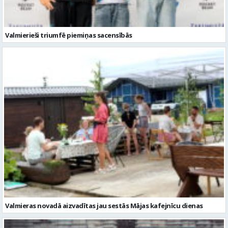
Valmierieši triumfē piemiņas sacensībās
Valmieras novadā aizvadītas jau sestās Mājas kafejnīcu dienas