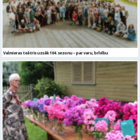
Valmieras teātris uzsāk 104. sezonu – par varu, brīvību