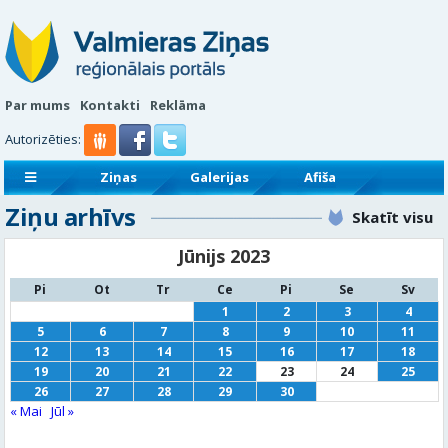
Par mums
Kontakti
Reklāma
Autorizēties:
Ziņas
Galerijas
Afiša
Ziņu arhīvs
Sludinājumi
Reklāmraksti
Skatīt visu
Jūnijs 2023
Pi
Ot
Tr
Ce
Pi
Se
Sv
1
2
3
4
5
6
7
8
9
10
11
12
13
14
15
16
17
18
19
20
21
22
23
24
25
26
27
28
29
30
« Mai
Jūl »