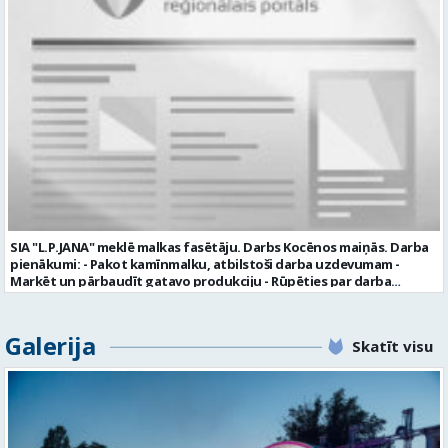
uzņēmumā darba laiku: maiņu grafiks (1. dežūra no plkst. 05.20 līdz
plkst. 16.20 un 2.dežūra no plkst. 12.50-21.00) darba samaksu sākot no
1100 līdz 1250 EUR (pirms nodokļu nomaksas) pilnas sociālās
garantijas veselības apdrošināšanas iespējas dinamisku un
profesionālu darba vidi apmācību pirms darba pienākumu
uzsākšanas CV ar norādi vakancei „dispečers Valmierā” iesniegt līdz
2026. gada 21. augustam (ieskaitot): sūtot elektroniski uz info@vtu-
valmiera.lv personīgi SIA „VTU Valmiera”, Reģ.nr. 40003004220,
„Brandeļi”, Brandeļi, Kocēnu pagasts, Valmieras novads, personāla
daļā darba dienās no plkst. 13:00 līdz 16:00. 2 nedēļu laikā pēc
konkursa termiņa beigām sazināsimies ar pretendentiem, kuri tiks
aicināti uz tikšanos klātienē. Informācijai: 29231565 * Iesniegtos
personas datus SIA “VTU VALMIERA” izmantos, lai konkursa kārtībā
noteiktu vakancei atbilstošāko kandidātu. Ja kandidāts vēlas, lai
SIA "L.P.JANA" meklē malkas fasētāju. Darbs Kocēnos maiņās. Darba
viņa personas dati tiktu saglabāti SIA “VTU VALMIERA” iekšējā datu
pienākumi: - Pakot kamīnmalku, atbilstoši darba uzdevumam -
bāzē ar mērķi tos apstrādāt citos SIA “VTU VALMIERA” personāla
Marķēt un pārbaudīt gatavo produkciju - Rūpēties par darba
atlases konkursos, tad pieteikumā vakancei lūdzam kandidātam
kvalitāti un kārtību darba vietā Prasības kandidātiem: - Laba fiziskā
norādīt savu piekrišanu personas datu saglabāšanai. Profesija:
izturība - Precizitāte un ātrums - Prasme un vēlme strādāt komandā
TRANSPORTA DISPEČERS Darba vietas adrese: LATVIJA, Stacijas iela 1,
Uzņēmums piedāvā: - Atalgojumu EUR 1200 bruto (atkarīgs no
Galerija
Valmiera, Valmieras nov. Darba laika veids: Summētais darba laiks
Skatīt visu
padarītā) - Vienmēr laikā izmaksātu algu - Profesionālus un
Darba veids: Darbinieka amats uz nenoteiktu laiku Slodze: Viena
atbalstošus kolēģus Lūgums CV sūtīt uz e- pastu:
vesela slodze Darbības joma: Pakalpojumi Pieteikto vietu skaits: 1
pasutijumi@lpjana.lv vai zvanīt pa tālruni: 28319289 Profesija:
Līgums: Darbinieka amats uz nenoteiktu laiku Aktuāla līdz: 2026-08-
SAIŅOŠANAS OPERATORS Algas izmaksas veids: Laika darba alga
21 Kontaktpersona: CV ar norādi vakancei lūdzu sūtīt uz e-pastu
Darba vietas adrese: LATVIJA, Gravas iela 2, Kocēni, Kocēnu pag.,
info@vtu-valmiera.lv vai iesniegt personīgi Izglītības līmenis:
Valmieras nov. Slodze: Viena vesela slodze Darbības joma: Ražošana
Vispārējā vidējā izglītība