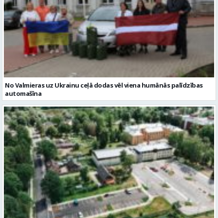
No Valmieras uz Ukrainu ceļā dodas vēl viena humānās palīdzības
automašīna