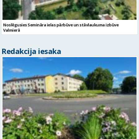
Noslēgusies Semināra ielas pārbūve un stāvlaukuma izbūve
Valmierā
Redakcija iesaka