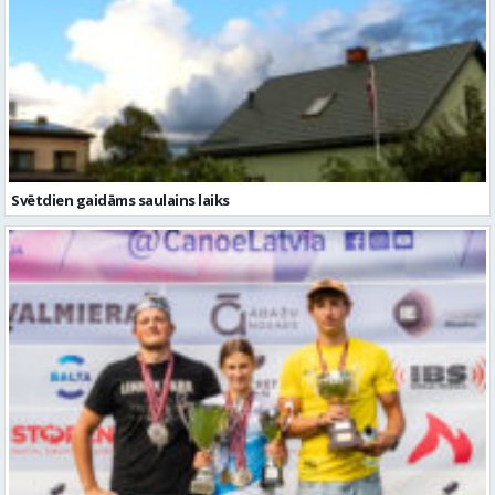
Svētdien gaidāms saulains laiks