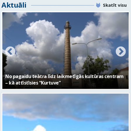
Aktuāli
Skatīt visu
u teātra līdz laikmetīgās kultūras centram
FOTO: Ar d
tīsies “Kurtuve”
Valmieras 7