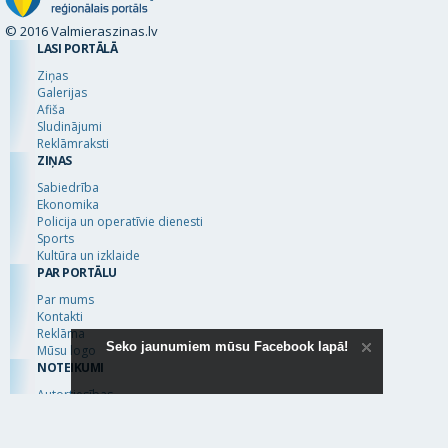
© 2016 Valmieraszinas.lv
LASI PORTĀLĀ
Ziņas
Galerijas
Afiša
Sludinājumi
Reklāmraksti
ZIŅAS
Sabiedrība
Ekonomika
Policija un operatīvie dienesti
Sports
Kultūra un izklaide
PAR PORTĀLU
Par mums
Kontakti
Reklāma
Seko jaunumiem mūsu Facebook lapā!
Mūsu logo
NOTEIKUMI
Autortiesības
Lietošanas noteikumi
Komentēšana
Par mums
Kontakti
Reklāma