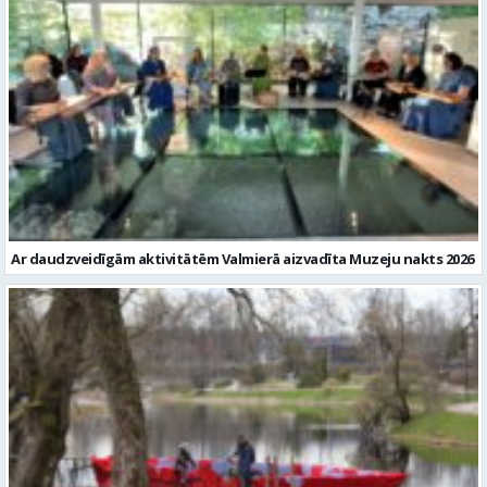
Ar daudzveidīgām aktivitātēm Valmierā aizvadīta Muzeju nakts 2026