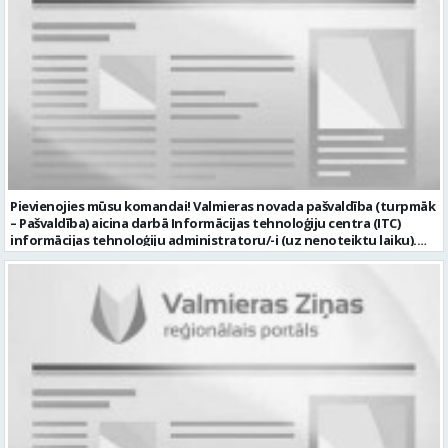
Pievienojies mūsu komandai! Valmieras novada pašvaldība (turpmāk
– Pašvaldība) aicina darbā Informācijas tehnoloģiju centra (ITC)
informācijas tehnoloģiju administratoru/-i (uz nenoteiktu laiku).
Darba vieta: Rūjienas un Naukšēnu apvienību teritorijās Ja Tev ir
vēlme: nodrošināt ar informācijas un komunikācijas tehnoloģijām
(turpmāk – IKT) saistīto problēmu pieteikumu pārvaldību un
operatīvu risināšanu; nodrošināt datortehnikas lietotāju atbalstu
un ar to saistīto problēmsituāciju risināšanu; uzstādīt, konfigurēt,
diagnosticēt un modernizēt Pašvaldības iestāžu datortehniku,
datortīklus un programmatūru, novērst kļūmes to darbībā;
kontrolēt ārējo pakalpojumu sniedzēju darbu izpildi Pašvaldības
iestādēs infrastruktūras uzturēšanā; sagatavot priekšlikumus par
IKT nomaiņu un efektīvāku izmantošanu; un ja Tev ir: vismaz vidējā
profesionālā izglītība informācijas tehnoloģiju jomā; darba
pieredze (ar informācijas tehnoloģijām saistītā jomā); izpratne par