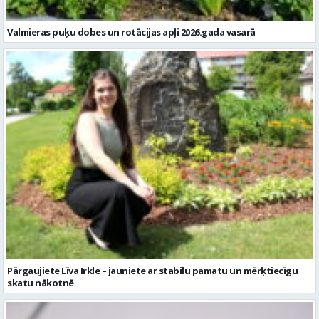
Valmieras puķu dobes un rotācijas apļi 2026.gada vasarā
Pārgaujiete Līva Irkle – jauniete ar stabilu pamatu un mērķtiecīgu
skatu nākotnē