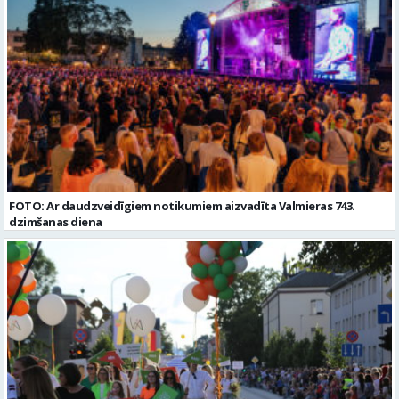
Pieteikto vietu skaits: 2 Aktuāla līdz: 2027-09-07 Darba sākšanas
datums: 2026-08-17 Kontaktpersona: Davids Pavlovs
FOTO: Ar daudzveidīgiem notikumiem aizvadīta Valmieras 743.
dzimšanas diena