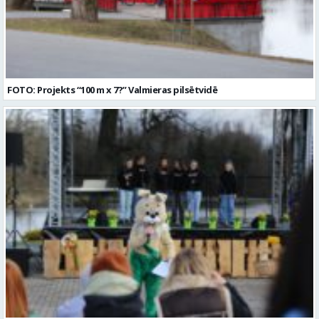
FOTO: Projekts “100 m x 7?” Valmieras pilsētvidē