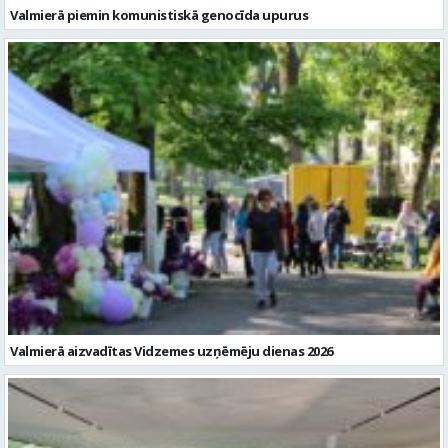
Valmierā piemin komunistiskā genocīda upurus
Valmierā aizvadītas Vidzemes uzņēmēju dienas 2026