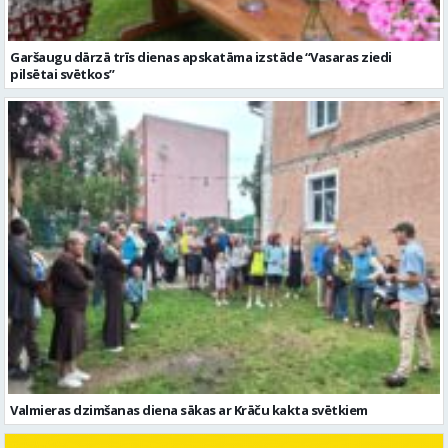
Garšaugu dārzā trīs dienas apskatāma izstāde “Vasaras ziedi
pilsētai svētkos”
Valmieras dzimšanas diena sākas ar Krāču kakta svētkiem