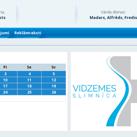
na,
Vārda dienas:
sts
Madars, Alfrēds, Fredi
ājumi
Reklāmraksti
Pi
Se
Sv
3
4
5
10
11
12
17
18
19
24
25
26