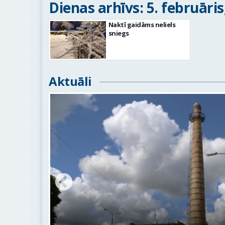
Dienas arhīvs: 5. februāris
Naktī gaidāms neliels
sniegs
Aktuāli