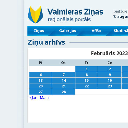
piektdie
7. augu
Ziņas
Galerijas
Afiša
Sludin
Ziņu arhīvs
Februāris 2023
Pi
Ot
Tr
Ce
1
2
6
7
8
9
13
14
15
16
20
21
22
23
27
28
« Jan
Mar »