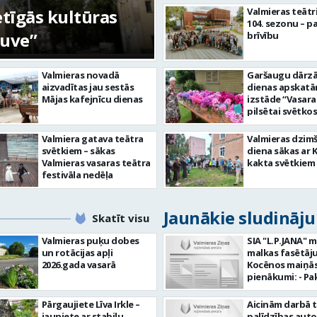
etīgās kultūras
FOTO: Ar daudzve
Valmieras teātr
104. sezonu – pa
tuve”
aizvadīta Valmiera
brīvību
Valmieras novadā
Garšaugu dārzā 
aizvadītas jau sestās
dienas apskat
Mājas kafejnīcu dienas
izstāde “Vasara
pilsētai svētkos
Valmiera gatava teātra
Valmieras dzim
svētkiem – sākas
diena sākas ar 
Valmieras vasaras teātra
kakta svētkiem
festivāla nedēļa
Jaunākie sludināj
Skatīt visu
Valmieras puķu dobes
SIA "L.P.JANA" 
un rotācijas apļi
malkas fasētāju
2026.gada vasarā
Kocēnos maiņās. Dar
pienākumi: - Pa
kamīnmalku, atb
darba uzdevum
Pārgaujiete Līva Irkle –
Aicinām darbā 
Marķēt un pārb
jauniete ar stabilu
palīdzības aut