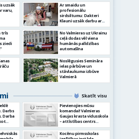
idīgiem notikumiem
is uzsāk
Ar smaidu un
r varu,
profesionālu
s 743. dzimšanas diena
FOTO: V
sirdsiltumu: Dakteri
Klauni uzsāk darbu ar
senioriem Vidzemes
slimnīcā
trīs
No Valmieras uz Ukrainu
āma
ceļā dodas vēl viena
s ziedi
humānās palīdzības
”
automašīna
šanas
Noslēgusies Semināra
Krāču
ielas pārbūve un
stāvlaukuma izbūve
Valmierā
umi
Skatīt visu
meklē
Pievienojies mūsu
. Darbs
komandai! Valmieras
ba
Gaujas krasta vidusskola
kot
– attīstības centrs
ilstoši
(adrese: Jumaras iela 9,
am -
Valmiera) aicina darbā
tehniskās
Kocēnu pirmsskolas
audīt
SPECIĀLO PEDAGOGU
omobiļa
izglītības iestāde