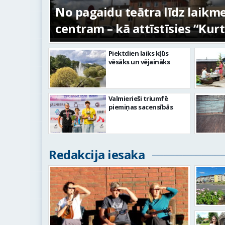
s –
No pagaidu teātra līdz laikm
centram – kā attīstīsies “Kur
Piektdien laiks kļūs
vēsāks un vējaināks
Valmierieši triumfē
piemiņas sacensībās
Redakcija iesaka