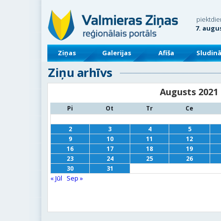
piektdie
7. augu
Ziņas
Galerijas
Afiša
Sludin
Ziņu arhīvs
Augusts 2021
Pi
Ot
Tr
Ce
2
3
4
5
9
10
11
12
16
17
18
19
23
24
25
26
30
31
« Jūl
Sep »