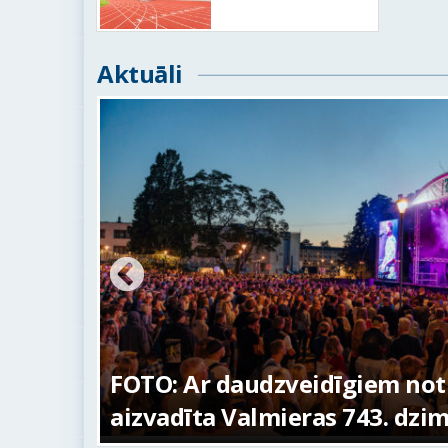
Aktuāli
ūras
FOTO: Ar daudzveidīgiem no
aizvadīta Valmieras 743. dzi