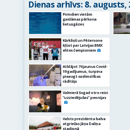
Dienas arhīvs: 8. augusts,
Pirmdien vietām
gaidāmas pērkona
lietusgāzes
Kārkliņš un Pētersone
kļūst par Latvijas BMX
elites čempioniem
Atklājot 74 jaunus Covid-
19 gadījumus, turpina
pieaugt saslimstības
rādītājs
Valmierā šogad otro reizi
“uzziedējušas” peonijas
Valsts prezidenta balva
atgriežas Jāņa Daliņa
stadionā