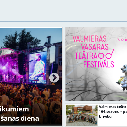
tikumiem
Valmieras teātr
104. sezonu – pa
mšanas diena
FOTO: Valmieras pi
brīvību