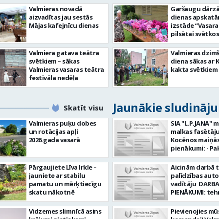
Valmieras novadā
Garšaugu dārzā 
aizvadītas jau sestās
dienas apskat
Mājas kafejnīcu dienas
izstāde “Vasara
pilsētai svētkos
Valmiera gatava teātra
Valmieras dzim
svētkiem – sākas
diena sākas ar 
Valmieras vasaras teātra
kakta svētkiem
festivāla nedēļa
Jaunākie sludināj
Skatīt visu
Valmieras puķu dobes
SIA "L.P.JANA" 
un rotācijas apļi
malkas fasētāju
2026.gada vasarā
Kocēnos maiņās. Dar
pienākumi: - Pa
kamīnmalku, atb
darba uzdevum
Pārgaujiete Līva Irkle –
Aicinām darbā 
Marķēt un pārb
jauniete ar stabilu
palīdzības aut
gatavo produkci
pamatu un mērķtiecīgu
vadītāju DARBA
Rūpēties par d
skatu nākotnē
PIENĀKUMI: teh
kvalitāti un kār
palīdzības snie
darba vietā Prasības
transportlīdze
Vidzemes slimnīcā asins
Pievienojies mū
kandidātiem: - 
evakuācija