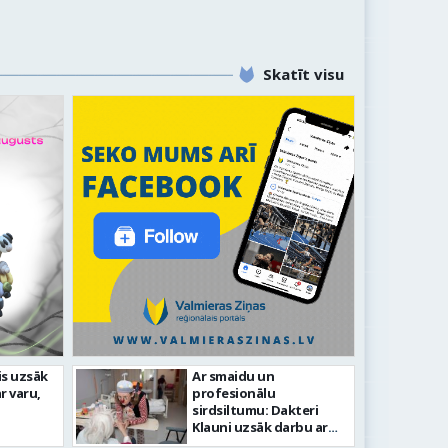
Skatīt visu
is uzsāk
Ar smaidu un
Valmier
r varu,
profesionālu
lsētas svētku gājiens 2026
infrast
sirdsiltumu: Dakteri
Klauni uzsāk darbu ar
senioriem Vidzemes