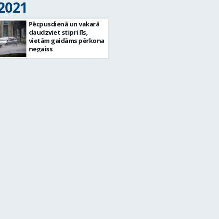
 2021
Pēcpusdienā un vakarā
daudzviet stipri līs,
vietām gaidāms pērkona
negaiss