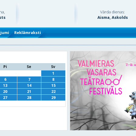
na,
Vārda dienas:
sts
Aisma, Askolds
ājumi
Reklāmraksti
Pi
Se
Sv
1
6
7
8
13
14
15
20
21
22
27
28
29