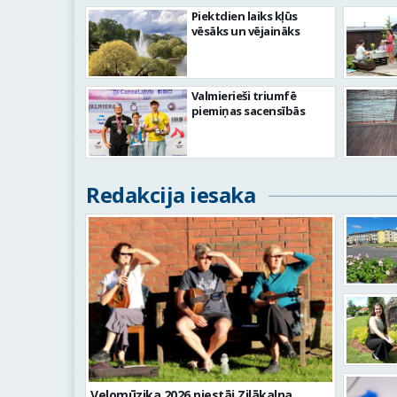
Piektdien laiks kļūs
vēsāks un vējaināks
Valmierieši triumfē
piemiņas sacensībās
Redakcija iesaka
Velomūzika 2026 piestāj Zilākalna