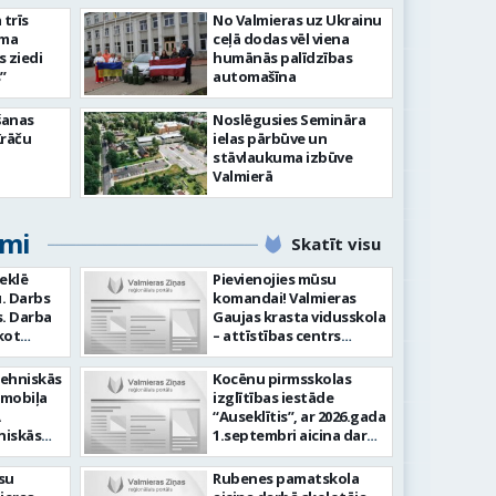
slimnīcā
trīs
No Valmieras uz Ukrainu
āma
ceļā dodas vēl viena
s ziedi
humānās palīdzības
”
automašīna
šanas
Noslēgusies Semināra
Krāču
ielas pārbūve un
stāvlaukuma izbūve
Valmierā
umi
Skatīt visu
meklē
Pievienojies mūsu
. Darbs
komandai! Valmieras
ba
Gaujas krasta vidusskola
kot
– attīstības centrs
ilstoši
(adrese: Jumaras iela 9,
am -
Valmiera) aicina darbā
tehniskās
Kocēnu pirmsskolas
audīt
SPECIĀLO PEDAGOGU
omobiļa
izglītības iestāde
ju -
PIRMSSKOLĀ. Ja Tev ir
“Auseklītis”, ar 2026.gada
arba
vēlme: Veikt bērnu
niskās
1.septembri aicina darbā
tību
attīstības, mācīšanās un
gšana
radošu pirmsskolas
speciālo vajadzību
kļu
izglītības mūzikas
su
Rubenes pamatskola
Laba
izvērtēšanu savas
skolotāju (0,675 likmes,