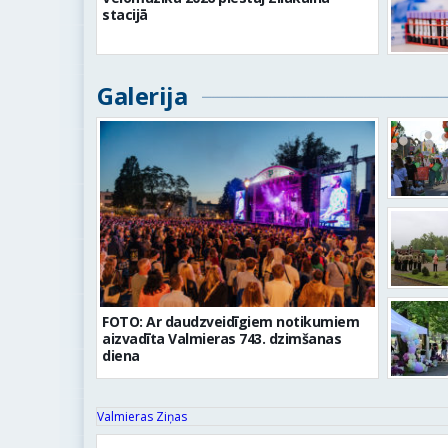
stacijā
Galerija
FOTO: Ar daudzveidīgiem notikumiem
aizvadīta Valmieras 743. dzimšanas
diena
Valmieras Ziņas