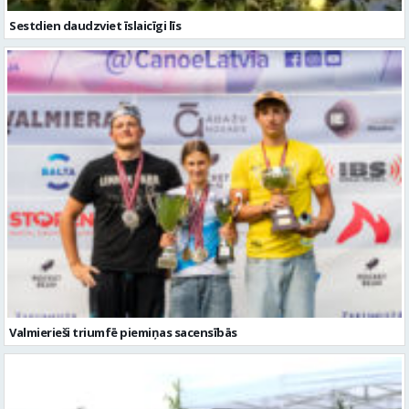
Valmierieši triumfē piemiņas sacensībās