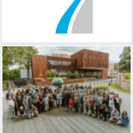
Valmieras teātris uzsāk 104. sezonu – par varu, brīvību