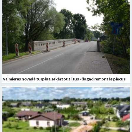
Valmieras novadā turpina sakārtot tiltus – šogad remontēs piecus