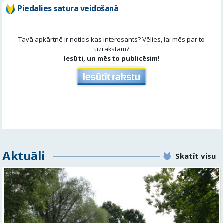
Iesūti, un mēs to publicēsim!
Aktuāli
Skatīt visu
No pagaidu teātra līdz laikmetīgās kultūras centram