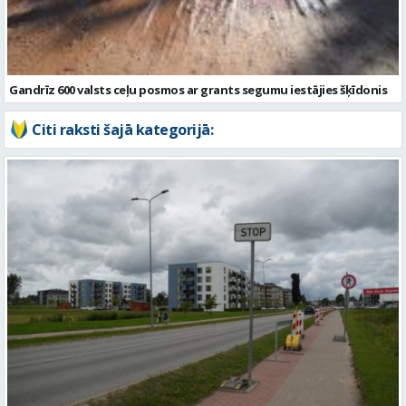
Citi raksti šajā kategorijā:
No 10. augusta sāksies satiksmes ierobežojumi Matīšu šosejā
Valmierā. Uzsāks pārbūves darbus