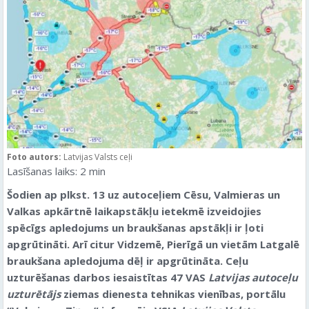
Foto autors:
Latvijas Valsts ceļi
Lasīšanas laiks:
2
min
Šodien ap plkst. 13 uz autoceļiem Cēsu, Valmieras un
Valkas apkārtnē laikapstākļu ietekmē izveidojies
spēcīgs apledojums un braukšanas apstākļi ir ļoti
apgrūtināti. Arī citur Vidzemē, Pierīgā un vietām Latgalē
braukšana apledojuma dēļ ir apgrūtināta. Ceļu
uzturēšanas darbos iesaistītas 47 VAS
Latvijas autoceļu
uzturētājs
ziemas dienesta tehnikas vienības, portālu