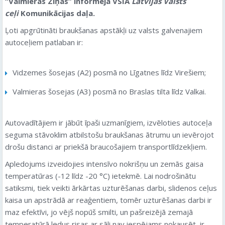
“Valmieras Ziņas” informēja VSIA
Latvijas Valsts
ceļi
Komunikācijas daļa.
Ļoti apgrūtināti braukšanas apstākļi uz valsts galvenajiem
autoceļiem patlaban ir:
Vidzemes šosejas (A2) posmā no Līgatnes līdz Virešiem;
Valmieras šosejas (A3) posmā no Braslas tilta līdz Valkai.
Autovadītājiem ir jābūt īpaši uzmanīgiem, izvēloties autoceļa
seguma stāvoklim atbilstošu braukšanas ātrumu un ievērojot
drošu distanci ar priekšā braucošajiem transportlīdzekļiem.
Apledojums izveidojies intensīvo nokrišņu un zemās gaisa
temperatūras (-12 līdz -20 °C) ietekmē. Lai nodrošinātu
satiksmi, tiek veikti ārkārtas uzturēšanas darbi, slidenos ceļus
kaisa un apstrādā ar reaģentiem, tomēr uzturēšanas darbi ir
maz efektīvi, jo vējš nopūš smilti, un pašreizējā zemajā
temperatūrā ledus risas ar sāli nav iespējams nokausēt, ir