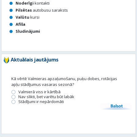
Aktuālais jautājums
Kā vērtē Valmieras apzaļumošanu, puķu dobes, rotācijas
apļu stādījumus vasaras sezonā?
Valmierā viss ir kārtībā
Nav slikti, bet varētu būt labāk
Stādījumi ir nepārdomāti
Balsot
Piedalies satura veidošanā
Tavā apkārtnē ir noticis kas interesants? Vēlies, lai mēs par to
uzrakstām?