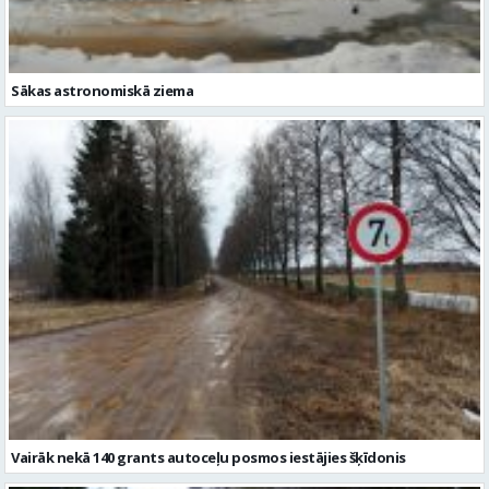
Vairāk nekā 140 grants autoceļu posmos iestājies šķīdonis