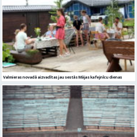
Valmieras novadā aizvadītas jau sestās Mājas kafejnīcu dienas