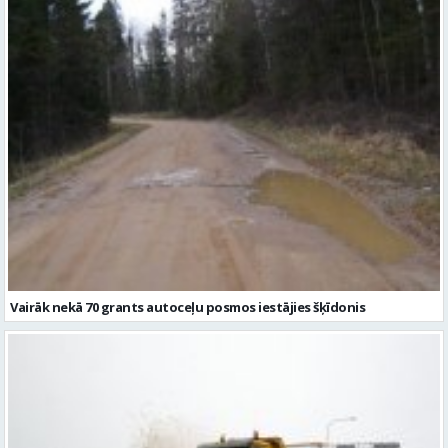
Vairāk nekā 70 grants autoceļu posmos iestājies šķīdonis