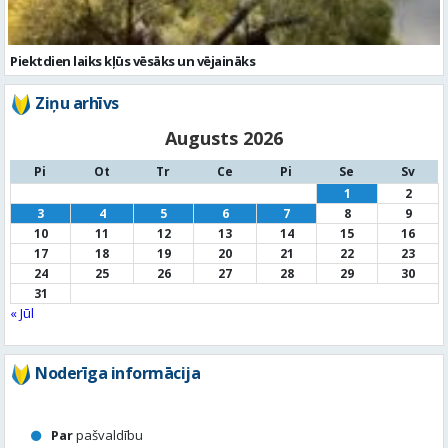
Augusts 2026
Pi
Ot
Tr
Ce
Pi
Se
Sv
1
2
3
4
5
6
7
8
9
10
11
12
13
14
15
16
17
18
19
20
21
22
23
24
25
26
27
28
29
30
31
« Jūl
Noderīga informācija
Par
pašvaldību
Noderīgi
kontakti
Pilsētas
autobusu saraksts
Valūtu
kursi
Afiša
Sludinājumi