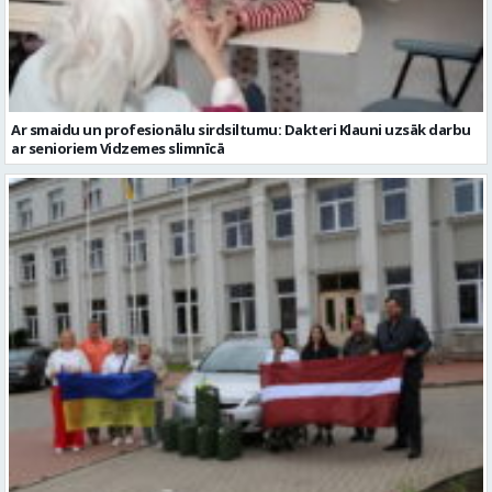
Ar smaidu un profesionālu sirdsiltumu: Dakteri Klauni uzsāk darbu
ar senioriem Vidzemes slimnīcā
No Valmieras uz Ukrainu ceļā dodas vēl viena humānās palīdzības
automašīna