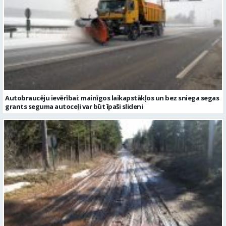
Autobraucēju ievērībai: mainīgos laikapstākļos un bez sniega segas
grants seguma autoceļi var būt īpaši slideni
Gandrīz 600 valsts ceļu posmos ar grants segumu iestājies šķīdonis