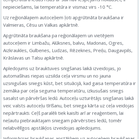
nepieciešams, lai temperatūra ir vismaz virs -10 °C.
Uz reģionālajiem autoceļiem ļoti apgrūtināta braukšana ir
Valmieras, Cēsu un Valkas apkārtnē.
Apgrūtināta braukšana pa reģionālajiem un vietējiem
autoceļiem ir Limbažu, Alūksnes, balvu, Madonas, Ogres,
Aizkraukles, Gulbenes, Ludzas, Rēzeknes, Preiļu, Daugavpils,
Krāslavas un Talsu apkārtnē.
Apledojums uz brauktuves snigšanas laikā izveidojas, jo
automašīnas riepas uzsilda ceļa virsmu un no jauna
uzsnigušais sniegs kūst, bet situācijā, kad gaisa temperatūra ir
zemāka par ceļa seguma temperatūru, izkusušais sniegs
sasalst un pārvēršas ledū. Autoceļu uzturētājs snigšanas laikā
veic valsts autoceļu tīrīšanu, bet sniega kārta uz ceļa veidojas
nepārtraukti. Ceļš paralēli tiek kaisīti arī ar reaģentiem, lai
neļautu piebrauktajam sniegam pārvērsties ledū, tomēr
nelabvēlīgos apstākļos izveidojas apledojums.
Informācijas braukšanas apstākļiem uz autoceļiem braukšanas