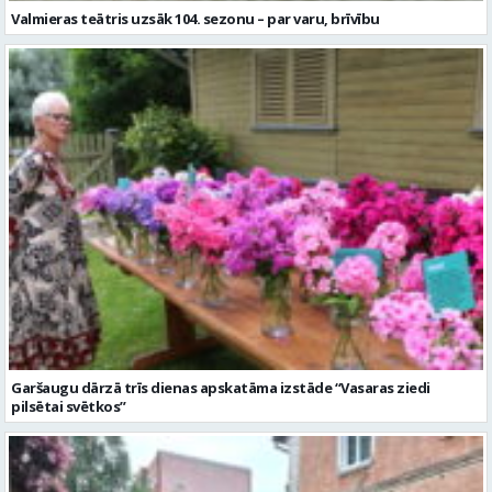
Garšaugu dārzā trīs dienas apskatāma izstāde “Vasaras ziedi
pilsētai svētkos”