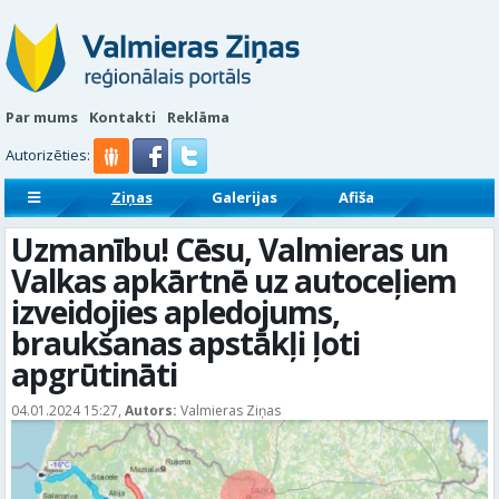
Par mums
Kontakti
Reklāma
Autorizēties:
Ziņas
Galerijas
Afiša
Sludinājumi
Reklāmraksti
Uzmanību! Cēsu, Valmieras un
Valkas apkārtnē uz autoceļiem
izveidojies apledojums,
braukšanas apstākļi ļoti
apgrūtināti
04.01.2024 15:27,
Autors:
Valmieras Ziņas