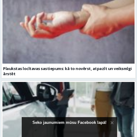
Plaukstas locītavas sastiepums: kā to novērst, atpazīt un veiksmīgi
ārstēt
Seko jaunumiem mūsu Facebook lapā!