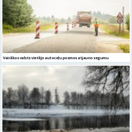
Vairākos valsts vietējo autoceļu posmos atjauno segumu
Sākas astronomiskā ziema