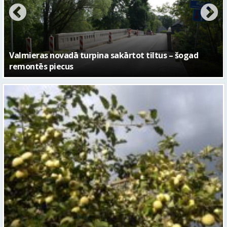
– kā attīstīsies “Kurtuve”
Sestdien daudzviet īslaicīgi līs