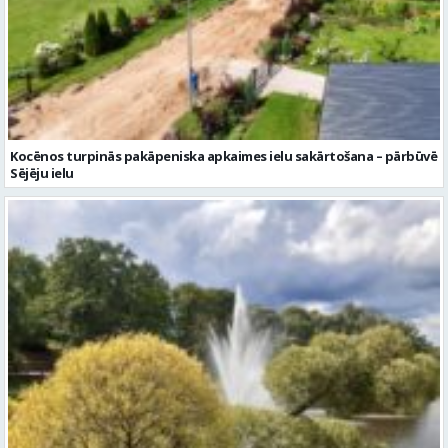
Kocēnos turpinās pakāpeniska apkaimes ielu sakārtošana – pārbūvē
Sējēju ielu
Piektdien laiks kļūs vēsāks un vējaināks
Ziņu arhīvs