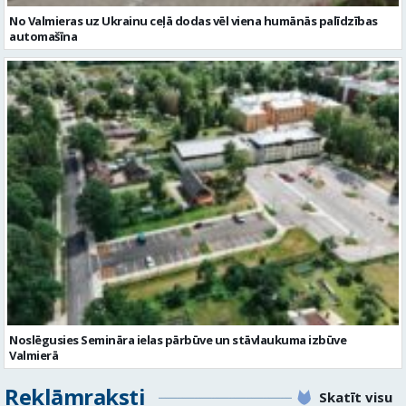
Noslēgusies Semināra ielas pārbūve un stāvlaukuma izbūve
Valmierā
Reklāmraksti
Skatīt visu