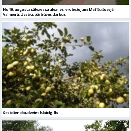
Sestdien daudzviet īslaicīgi līs