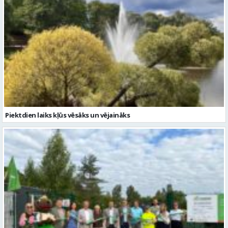
Piektdien laiks kļūs vēsāks un vējaināks
ZAAO Gulbenē atklāj EKO laukumu-biroju