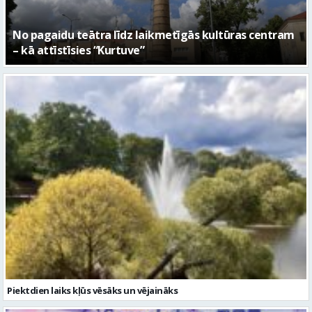
Piektdien laiks kļūs vēsāks un vējaināks