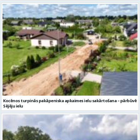
Kocēnos turpinās pakāpeniska apkaimes ielu sakārtošana – pārbūvē
Sējēju ielu