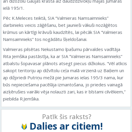
arī dižozolu Gaujas krastā aiz daudzdzīvokļu mājas Jumaras
ielā 195/1.
Pēc K.Meleces teiktā, SIA “Valmieras Namsaimnieks”
darbinieks veicis zāģēšanu, bet jaunieši vākuši nozāģētos
krūmus un kārtīgi krāvuši kaudzītēs, lai pēcāk SIA “Valmieras
Namsaimnieks” tos nogādātu šķeldošanai.
Valmieras pilsētas Nekustamo īpašumu pārvaldes vadītāja
Rita Jemšika pastāstīja, ka ar SIA “Valmieras Namsaimnieks”
atbalstu šopavasar plānots atsegt piecus dižkokus. “Vēl atlicis
sakopt teritoriju ap dižvītolu ceļa malā virzienā uz Baiļiem un
ap dižpriedi Putriņu mežā pie Jumaras ielas 195/3 nama, kur
būs nepieciešama pacēlāja izmantošana, jo priedes vainagā
aizķērušies vairāki vēja nolauzti zari, kas ir bīstami cilvēkiem,”
piebilda R.Jemšika.
Patīk šis raksts?
Dalies ar citiem!