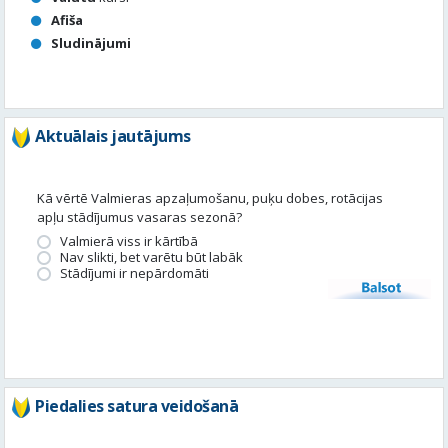
Aktuālais jautājums
Kā vērtē Valmieras apzaļumošanu, puķu dobes, rotācijas
apļu stādījumus vasaras sezonā?
Valmierā viss ir kārtībā
Nav slikti, bet varētu būt labāk
Stādījumi ir nepārdomāti
Balsot
Piedalies satura veidošanā
Tavā apkārtnē ir noticis kas interesants? Vēlies, lai mēs par to
uzrakstām?
Iesūti, un mēs to publicēsim!