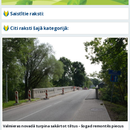
Valmieras novadā turpina sakārtot tiltus – šogad remontēs piecus