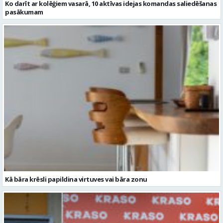
Kā bāra krēsli papildina virtuves vai bāra zonu