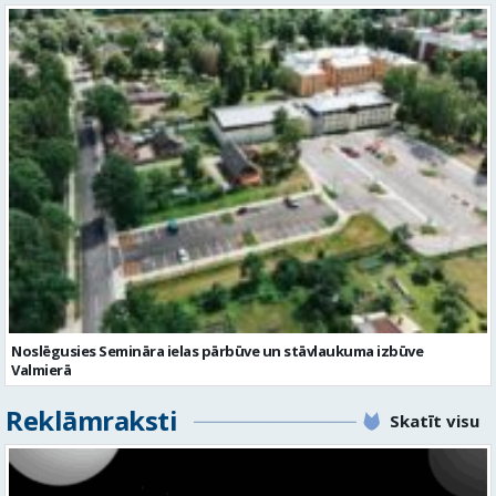
Noslēgusies Semināra ielas pārbūve un stāvlaukuma izbūve
Valmierā
Reklāmraksti
Skatīt visu