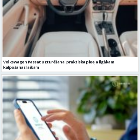
Volkswagen Passat uzturēšana: praktiska pieeja ilgākam
kalpošanas laikam
Pievienojies vairāk kā 1,2 miljoniem digitālās identitātes Smart-ID