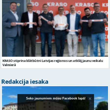
KRASO stiprina klātbūtni Latvijas reģionos un atklāj jaunu veikalu
Valmierā
Redakcija iesaka
Seko jaunumiem mūsu Facebook lapā!