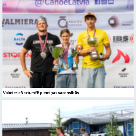
Valmierieši triumfē piemiņas sacensībās