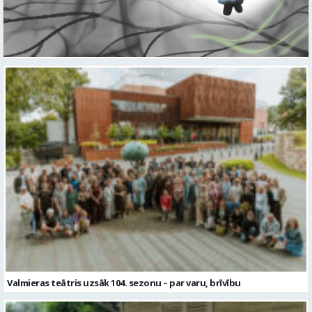
Valmieras teātris uzsāk 104. sezonu – par varu, brīvību