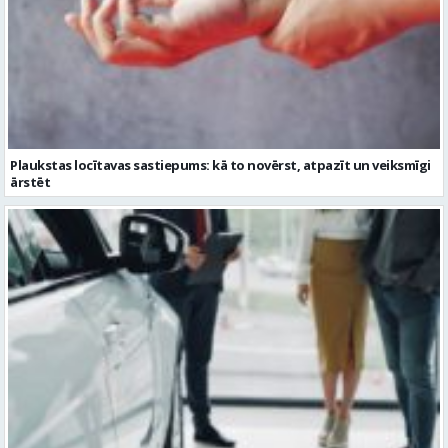
Plaukstas locītavas sastiepums: kā to novērst, atpazīt un veiksmīgi
ārstēt
Kāpēc divus trīs gadus veci mazlietoti auto ar garantiju ir laba izvēle