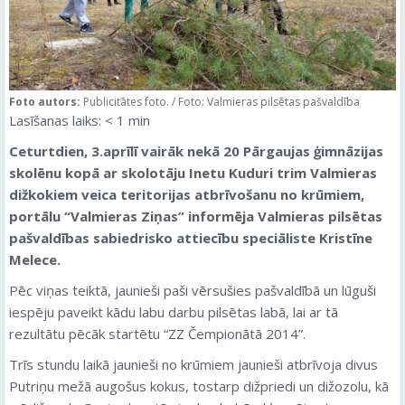
Foto autors:
Publicitātes foto. / Foto: Valmieras pilsētas pašvaldība
Lasīšanas laiks:
< 1
min
Ceturtdien, 3.aprīlī vairāk nekā 20 Pārgaujas ģimnāzijas
skolēnu kopā ar skolotāju Inetu Kuduri trim Valmieras
dižkokiem veica teritorijas atbrīvošanu no krūmiem,
portālu “Valmieras Ziņas” informēja Valmieras pilsētas
pašvaldības sabiedrisko attiecību speciāliste Kristīne
Melece.
Pēc viņas teiktā, jaunieši paši vērsušies pašvaldībā un lūguši
iespēju paveikt kādu labu darbu pilsētas labā, lai ar tā
rezultātu pēcāk startētu “ZZ Čempionātā 2014”.
Trīs stundu laikā jaunieši no krūmiem jaunieši atbrīvoja divus
Putriņu mežā augošus kokus, tostarp dižpriedi un dižozolu, kā