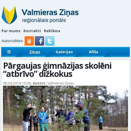
Par mums
Kontakti
Reklāma
Autorizēties:
Ziņas
Galerijas
Afiša
Sludinājumi
Reklāmraksti
Pārgaujas ģimnāzijas skolēni
“atbrīvo” dižkokus
08.04.2014 10:06,
Autors:
Valmieras Ziņas