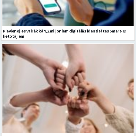
lietotājiem
Ko darīt ar kolēģiem vasarā, 10 aktīvas idejas komandas saliedēšanas
pasākumam