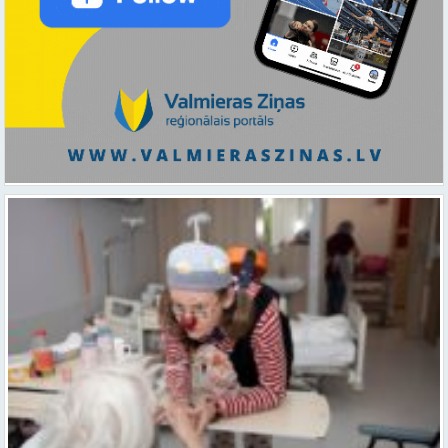
Ar smaidu un profesionālu sirdsiltumu: Dakteri Klauni uzsāk darbu
ar senioriem Vidzemes slimnīcā