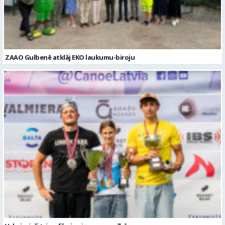
Valmierieši triumfē piemiņas sacensībās
Ziņu arhīvs
Augusts 2026
Pi
Ot
Tr
Ce
Pi
Se
Sv