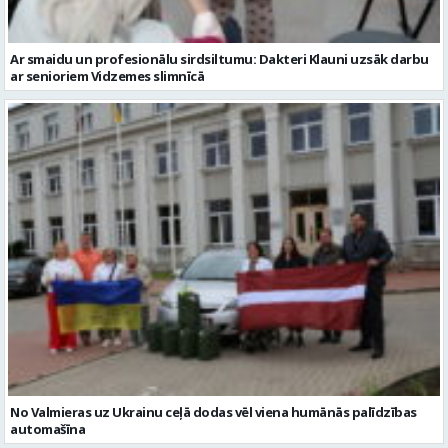
No Valmieras uz Ukrainu ceļā dodas vēl viena humānās palīdzības
automašīna