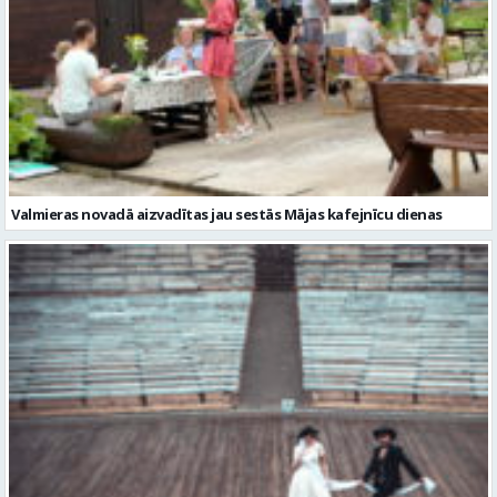
Valmieras novadā aizvadītas jau sestās Mājas kafejnīcu dienas
Valmiera gatava teātra svētkiem – sākas Valmieras vasaras teātra
festivāla nedēļa