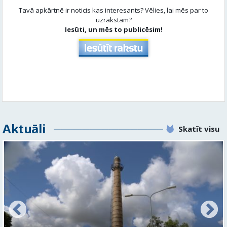
Aktuāli
Skatīt visu
FOTO: Ar daudzveidīgiem notikumiem aizvadīta
Valmieras 743. dzimšanas diena