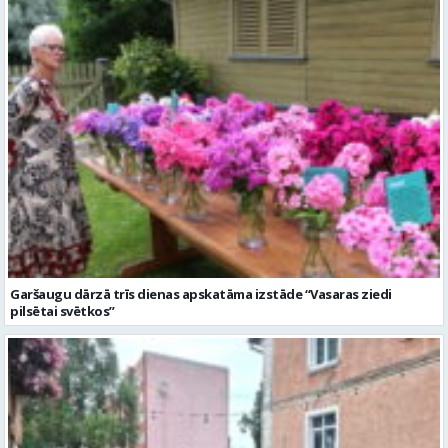
Garšaugu dārzā trīs dienas apskatāma izstāde “Vasaras ziedi
pilsētai svētkos”