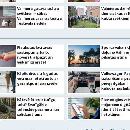
Valmiera gatava teātra
Valmieras dzim
svētkiem – sākas
diena sākas ar 
Valmieras vasaras teātra
kakta svētkiem
festivāla nedēļa
Plaukstas locītavas
Sporta vakari k
sastiepums: kā to
daļu no Valmier
novērst, atpazīt un
pilsētas ritma
veiksmīgi ārstēt
Kāpēc divus trīs gadus
Volkswagen Pa
veci mazlietoti auto ar
uzturēšana: pr
garantiju ir laba izvēle
pieeja ilgākam
kalpošanas lai
Kā izvēlēties izturīgu
Pievienojies vai
telti? Svarīgākie
miljoniem digit
tehniskie parametri un
identitātes Sma
salīdzinājums
lietotājiem