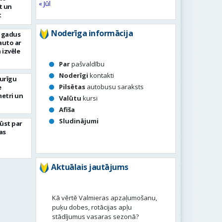
« Jūl
t un
t
Noderīga informācija
s gadus
auto ar
 izvēle
Par
pašvaldību
Noderīgi
kontakti
turīgu
Pilsētas
autobusu saraksts
e
metri un
Valūtu
kursi
Afiša
Sludinājumi
ļūst par
as
Aktuālais jautājums
Kā vērtē Valmieras apzaļumošanu,
puķu dobes, rotācijas apļu
stādījumus vasaras sezonā?