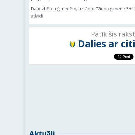
Daudzbērnu ģimenēm, uzrādot “Goda ģimene 3+” k
atlaidi.
Patīk šis raks
Dalies ar ci
Aktuāli