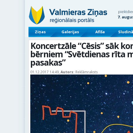
piektdie
7. augu
Ziņas
Galerijas
Afiša
Sludin
Koncertzāle “Cēsis” sāk ko
bērniem “Svētdienas rīta 
pasakas”
01.12.2017 14:49,
Autors:
Reklāmraksts