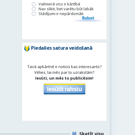
Valmierā viss ir kārtībā
Nav slikti, bet varētu būt labāk
Stādījumi ir nepārdomāti
Balsot
Piedalies satura veidošanā
Tavā apkārtnē ir noticis kas interesants?
Vēlies, lai mēs par to uzrakstām?
Iesūti, un mēs to publicēsim!
Skatīt visu