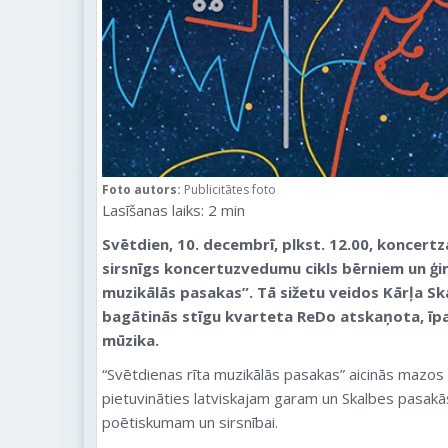
Foto autors:
Publicitātes foto
Lasīšanas laiks:
2
min
Svētdien, 10. decembrī, plkst. 12.00, koncertzā
sirsnīgs koncertuzvedumu cikls bērniem un ģ
muzikālās pasakas”. Tā sižetu veidos Kārļa Sk
bagātinās stīgu kvarteta ReDo atskaņota, īp
mūzika.
“Svētdienas rīta muzikālās pasakas” aicinās mazos 
pietuvināties latviskajam garam un Skalbes pasak
poētiskumam un sirsnībai.