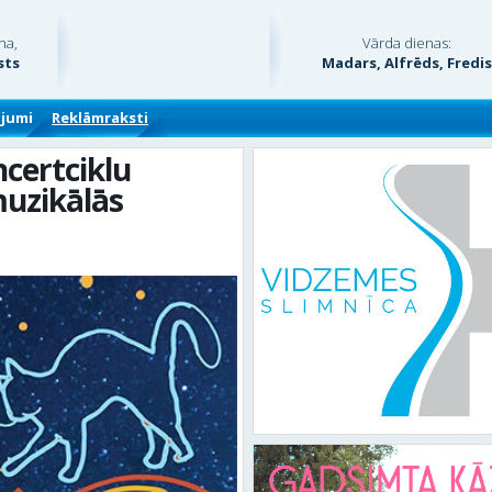
na,
Vārda dienas:
sts
Madars, Alfrēds, Fredi
ājumi
Reklāmraksti
ncertciklu
muzikālās