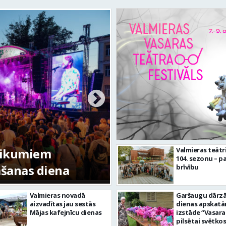
tikumiem
Valmieras teātr
104. sezonu – pa
mšanas diena
FOTO: Valmieras pi
brīvību
Valmieras novadā
Garšaugu dārzā 
aizvadītas jau sestās
dienas apskat
Mājas kafejnīcu dienas
izstāde “Vasara
pilsētai svētkos