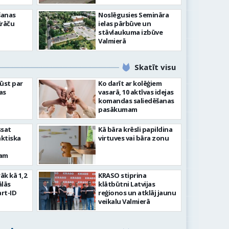
šanas
Noslēgusies Semināra
Krāču
ielas pārbūve un
stāvlaukuma izbūve
Valmierā
Skatīt visu
ļūst par
Ko darīt ar kolēģiem
as
vasarā, 10 aktīvas idejas
komandas saliedēšanas
pasākumam
ssat
Kā bāra krēsli papildina
aktiska
virtuves vai bāra zonu
kam
rāk kā 1,2
KRASO stiprina
ālās
klātbūtni Latvijas
rt-ID
reģionos un atklāj jaunu
veikalu Valmierā