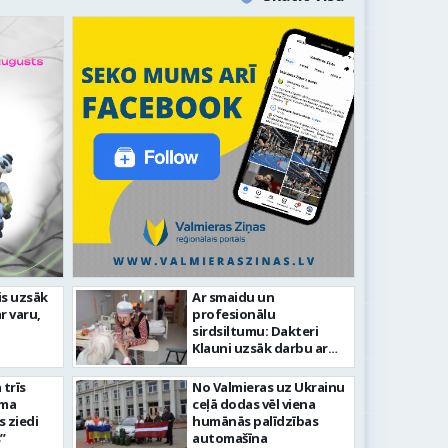
is uzsāk
Ar smaidu un
Valmier
r varu,
profesionālu
lsētas svētku gājiens 2026
infrast
sirdsiltumu: Dakteri
Klauni uzsāk darbu ar
senioriem Vidzemes
slimnīcā
trīs
No Valmieras uz Ukrainu
āma
ceļā dodas vēl viena
s ziedi
humānās palīdzības
”
automašīna