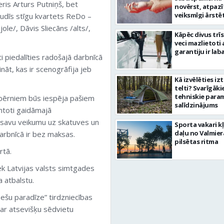
eris Arturs Putniņš, bet
novērst, atpazī
veiksmīgi ārstē
udīs stīgu kvartets ReDo –
jole/, Dāvis Sliecāns /alts/,
Kāpēc divus trī
veci mazlietoti 
garantiju ir laba
ti piedalīties radošajā darbnīcā
nāt, kas ir scenogrāfija jeb
Kā izvēlēties iz
.
telti? Svarīgāki
tehniskie para
 bērniem būs iespēja pašiem
salīdzinājums
antoti gaidāmajā
 savu veikumu uz skatuves un
Sporta vakari k
daļu no Valmier
darbnīcā ir bez maksas.
pilsētas ritma
rtā.
ek Latvijas valsts simtgades
 atbalstu.
ešu paradīze” tirdzniecības
s ar atsevišķu sēdvietu