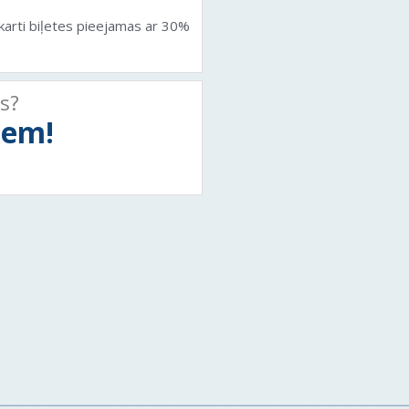
arti biļetes pieejamas ar 30%
ts?
tiem!