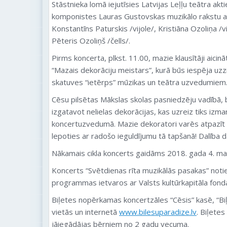
Stāstnieka lomā iejutīsies Latvijas Leļļu teātra akti
komponistes Lauras Gustovskas muzikālo rakstu a
Konstantīns Paturskis /vijole/, Kristiāna Ozoliņa /vi
Pēteris Ozoliņš /čells/.
Pirms koncerta, plkst. 11.00, mazie klausītāji aicinā
“Mazais dekorāciju meistars”, kurā būs iespēja uzzi
skatuves “ietērps” mūzikas un teātra uzvedumiem
Cēsu pilsētas Mākslas skolas pasniedzēju vadībā,
izgatavot nelielas dekorācijas, kas uzreiz tiks izm
koncertuzvedumā. Mazie dekoratori varēs atpazīt
lepoties ar radošo ieguldījumu tā tapšanā! Dalība 
Nākamais cikla koncerts gaidāms 2018. gada 4. ma
Koncerts “Svētdienas rīta muzikālās pasakas” noti
programmas ietvaros ar Valsts kultūrkapitāla fonda
Biļetes nopērkamas koncertzāles “Cēsis” kasē, “Biļ
vietās un internetā
www.bilesuparadize.lv
. Biļete
jāiegādājas bērniem no 2 gadu vecuma.