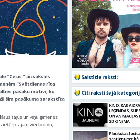
lē “Cēsis “ aizsāksies
Saistītie raksti:
imenēm “Svētdienas rīta
albes pasaku motīvi, ko
Citi raksti šajā kategorij
aši šim pasākuma sarakstīta
KINO, KAS AIZRA
LEĢENDAS, SUP
UN ANIMĀCIJAS 
klausītājus un viņu ģimenes
3D CINEMA
ās ietērptajam viedumam,
Plaukstas locīt
sastiepums: kā 