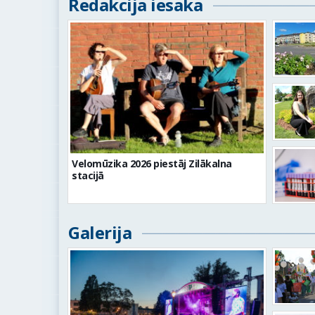
Redakcija iesaka
Velomūzika 2026 piestāj Zilākalna
stacijā
Galerija