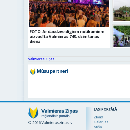
FOTO: Ar daudzveidīgiem notikumiem
aizvadīta Valmieras 743. dzimšanas
diena
Valmieras Ziņas
Mūsu partneri
LASI PORTĀLĀ
Ziņas
Galerijas
© 2016 Valmieraszinas.lv
Afiša