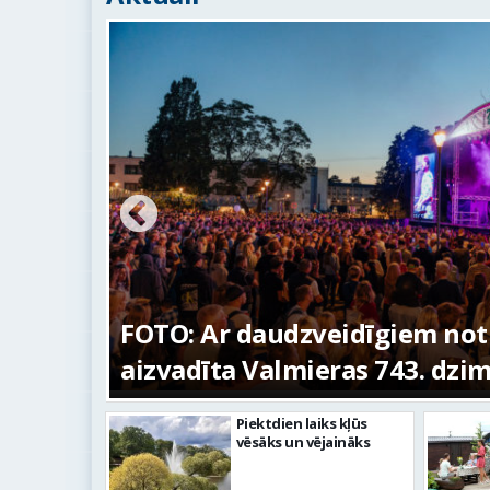
ūras
FOTO: Ar daudzveidīgiem no
aizvadīta Valmieras 743. dzi
Piektdien laiks kļūs
vēsāks un vējaināks