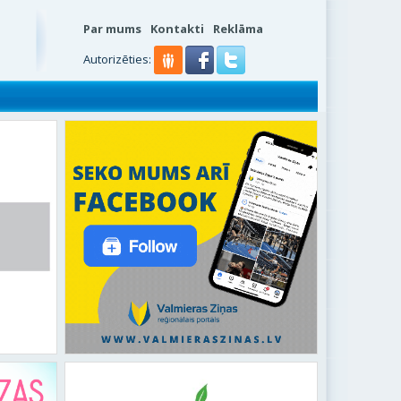
Par mums
Kontakti
Reklāma
s
Autorizēties: