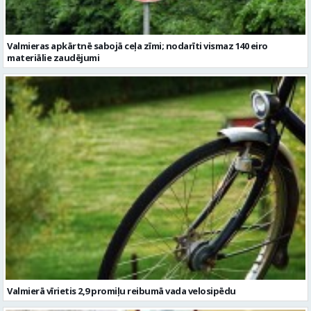
Valmieras apkārtnē sabojā ceļa zīmi; nodarīti vismaz 140 eiro
materiālie zaudējumi
Valmierā vīrietis 2,9 promiļu reibumā vada velosipēdu