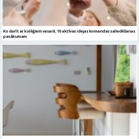
Ko darīt ar kolēģiem vasarā, 10 aktīvas idejas komandas saliedēšanas
pasākumam