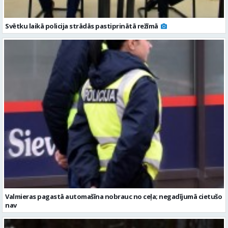
Svētku laikā policija strādās pastiprinātā režīmā
Valmieras pagastā automašīna nobrauc no ceļa; negadījumā cietušo
nav