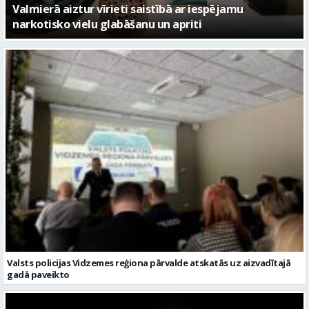
Valmierā aiztur vīrieti saistībā ar iespējamu
narkotisko vielu glabāšanu un apriti
Valsts policijas Vidzemes reģiona pārvalde atskatās uz aizvadītajā
gadā paveikto