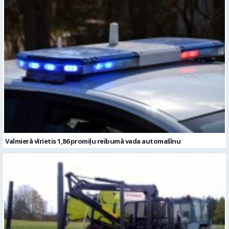
Valmierā vīrietis 1,86 promiļu reibumā vada automašīnu