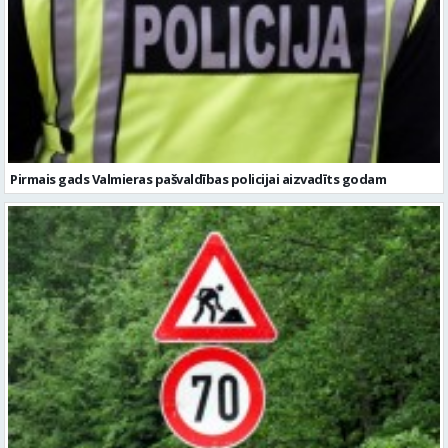
Pirmais gads Valmieras pašvaldības policijai aizvadīts godam