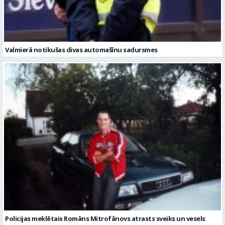
Valmierā notikušas divas automašīnu sadursmes
Policijas meklētais Romāns Mitrofānovs atrasts sveiks un vesels