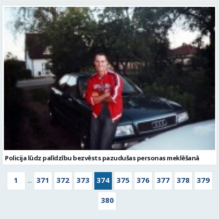
Policija lūdz palīdzību bezvēsts pazudušas personas meklēšanā
1
371
372
373
374
375
376
377
378
379
...
380