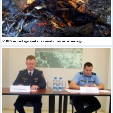
VUGD aicina Līgo svētkus svinēt droši un uzmanīgi