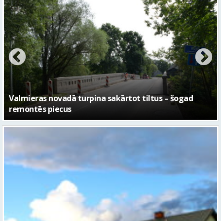
No pagaidu teātra līdz laikmetīgās kultūras centram
– kā attīstīsies “Kurtuve”