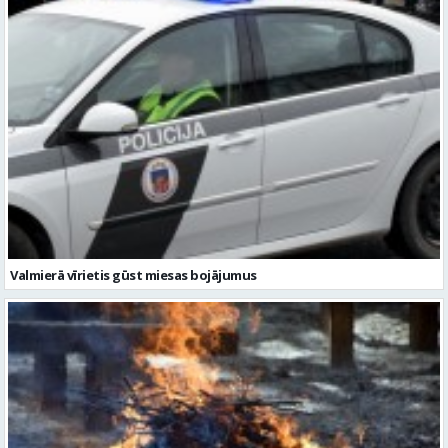
Valmierā vīrietis gūst miesas bojājumus