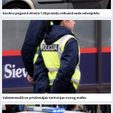
Kocēnu pagastā vīrietis 1,58 promiļu reibumā vada velosipēdu
Valmiermuižā no privātmājas teritorijas nozog malku