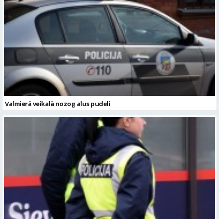
Valmierā veikalā nozog alus pudeli