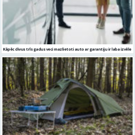
Kāpēc divus trīs gadus veci mazlietoti auto ar garantiju ir laba izvēle