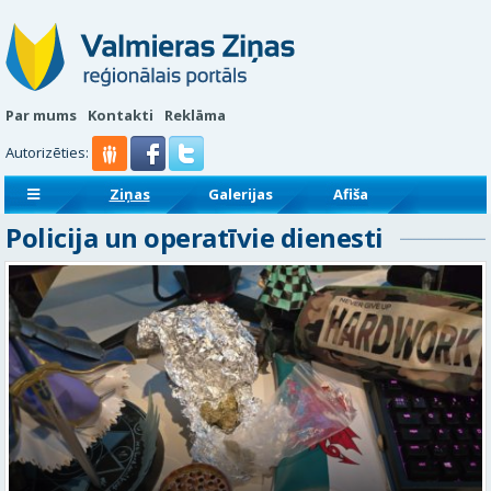
Par mums
Kontakti
Reklāma
Autorizēties:
Ziņas
Galerijas
Afiša
Policija un operatīvie dienesti
Sludinājumi
Reklāmraksti