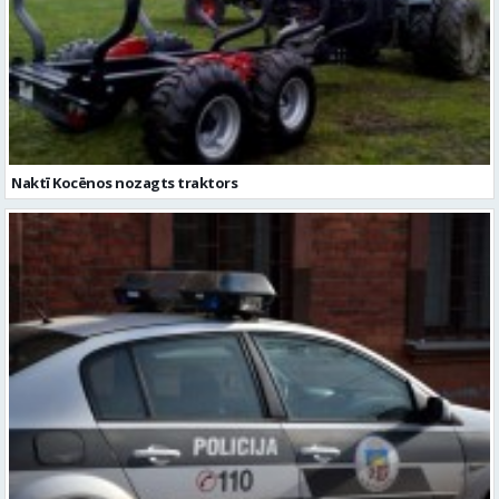
Naktī Kocēnos nozagts traktors