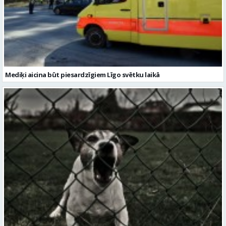
Mediķi aicina būt piesardzīgiem Līgo svētku laikā