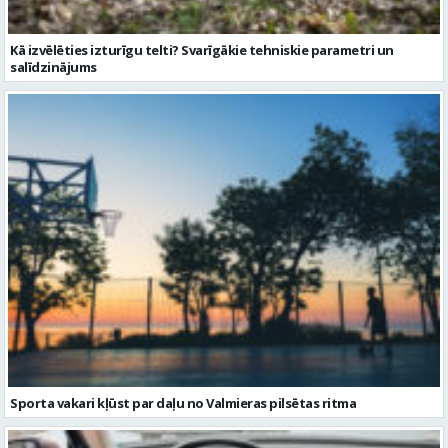
Kā izvēlēties izturīgu telti? Svarīgākie tehniskie parametri un
salīdzinājums
Sporta vakari kļūst par daļu no Valmieras pilsētas ritma