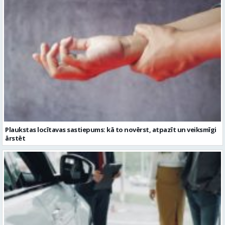
Plaukstas locītavas sastiepums: kā to novērst, atpazīt un veiksmīgi
ārstēt