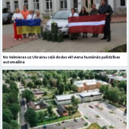
No Valmieras uz Ukrainu ceļā dodas vēl viena humānās palīdzības
automašīna