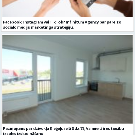
Facebook, Instagram vai TikTok? Infinitum Agency par pareizo
sociālo mediju mārketinga stratēģiju.
Paziņojums par dzīvokļa Ķieģeļu ielā 8 dz.75, Valmierā īres tiesību
izsoles izsludināšanu