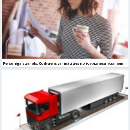
Personīgais zīmols: Ko ikviens var mācīties no šovbiznesa likumiem