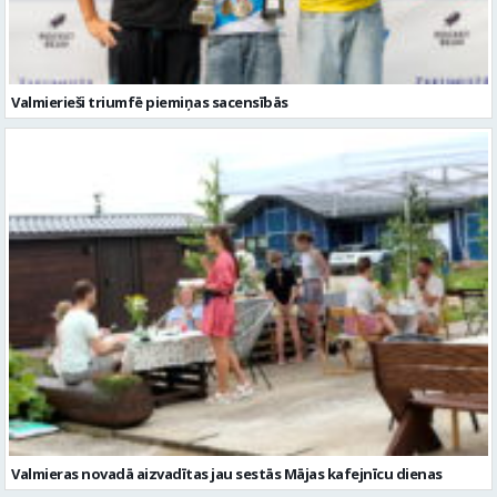
Valmierieši triumfē piemiņas sacensībās
Valmieras novadā aizvadītas jau sestās Mājas kafejnīcu dienas