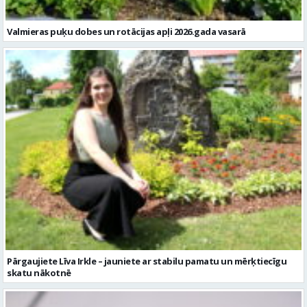
Valmieras puķu dobes un rotācijas apļi 2026.gada vasarā
Pārgaujiete Līva Irkle – jauniete ar stabilu pamatu un mērķtiecīgu
skatu nākotnē