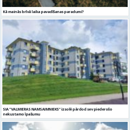
Kā mainās brīvā laika pavadīšanas paradumi?
SIA ”VALMIERAS NAMSAIMNIEKS” izsolē pārdod sev piederošo
nekustamo īpašumu