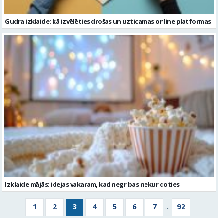
Gudra izklaide: kā izvēlēties drošas un uzticamas online platformas
Izklaide mājās: idejas vakaram, kad negribas nekur doties
1
2
3
4
5
6
7
92
...