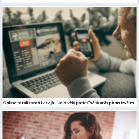
Online totalizatori Latvijā – ko cilvēki patiesībā skatās pirms izvēles