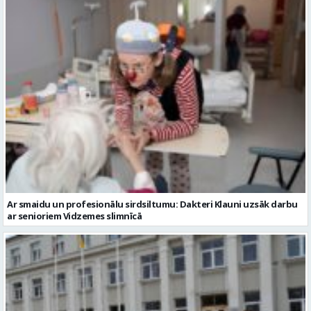
Ar smaidu un profesionālu sirdsiltumu: Dakteri Klauni uzsāk darbu
ar senioriem Vidzemes slimnīcā