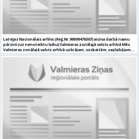
datortehnikas un biroja tehnikas uzbūvi un problēmu risināšanas
secību; izpratne par datortīkla uzbūvi, tīkla iekārtu darbības
principiem; valsts valodas prasmes atbilstoši Valsts valodas likuma
prasībām; kompetences: ļoti labas organizatoriskās un saskarsmes
spējas, argumentācijas prasme; prasme patstāvīgi pieņemt
lēmumus; analītiskās spējas; augsta atbildības sajūta; precizitāte;
spēja strādāt individuāli un komandā; pašiniciatīva un spēja meklēt
Latvijas Nacionālais arhīvs (Reģ.Nr.90009476367) aicina darbā namu
un piedāvāt jaunus risinājumus; mēs piedāvājam: dinamisku,
pārzini (uz nenoteiktu laiku) Valmieras zonālajā valsts arhīvā Mēs
interesantu un atbildīgu darbu un ideju īstenošanas iespējas uz
Valmieras zonālajā valsts arhīvā uzkrājam, uzskaitām, saglabājam,
attīstību vērstā Pašvaldībā; pamatalgu pārbaudes laikā 1258,- EUR
darām pieejamu un popularizējam nacionālo dokumentāro
pirms nodokļu nomaksas, pēc pārbaudes laika 1310,- EUR pirms
mantojumu. Mūsu pārraudzībā un darbības zonā ietilpst Valmieras,
nodokļu nomaksas; iespēju saņemt atvaļinājuma pabalstu darba un
Valkas, Smiltenes un Limbažu novadi. Aicinām savai komandai
dzīves līdzsvaram par labu darba sniegumu; darba devēja
pievienoties čaklu, rūpīgu un atbildīgu kolēģi namu pārziņa amatā,
līdzfinansētu veselības apdrošināšanu pēc pārbaudes laika beigām,
kurš rūpētos par mūsu darba vietu Valmierā, Cempu ielā 13. Piesakies
kā arī citas sociālās garantijas/labumus atbilstoši darba rezultātam
un pievienojies mūsu kolektīvam! Mums ir svarīgi, lai Tev ir: • vismaz
un normatīvajos aktos noteiktajam; profesionālās pilnveidošanās
vidējā vai vidējā profesionālā izglītība; • profesionāla pieredze
un izaugsmes iespējas zinošu un atsaucīgu kolēģu komandā. CV,
saimniecisko darbu veikšanā, vēlams ēku vai namu
motivācijas vēstuli (līdz vienai A4 lapai datorrakstā Arial fontā, ar
apsaimniekošanas jomā; • labas iemaņas darbā ar datoru (MS Office,
burtu lielumu “11”) un izglītības dokumenta kopiju, lūdzam iesniegt
tīmekļa pārlūkprogrammās, e pasts); • valsts valodas prasmes
elektroniski, nosūtot uz personals@valmierasnovads.lv vai
vismaz B2 līmenī; • prasme plānot un organizēt savu darbu,
personīgi Pašvaldības Dokumentu pārvaldības un klientu
patstāvīgi risināt ar darba pienākumiem saistītus jautājumus, kā arī
apkalpošanas centrā, adrese: Lāčplēša ielā 2, Valmierā, Valmieras
augsta atbildības izjūta un labas sadarbības prasmes; • B
novadā ar norādi „Informācijas tehnoloģiju centra Informācijas
kategorijas autovadītāja apliecība, iespēja darba vajadzībām
tehnoloģiju administratora/-es amatam” līdz 2026.gada
izmantot personīgo automašīnu; • par priekšrocību uzskatīsim
23.augustam. Tālrunis papildu informācijai: 64292237. Profesija:
apgūtas ugunsdrošības apmācības vismaz 20 stundu apjomā. Mēs
INFORMĀCIJAS TEHNOLOĢIJU ADMINISTRATORS Darba vietas adrese: