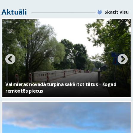
Aktuāli
Skatīt visu
No pagaidu teātra līdz laikmetīgās kultūras centram
– kā attīstīsies “Kurtuve”