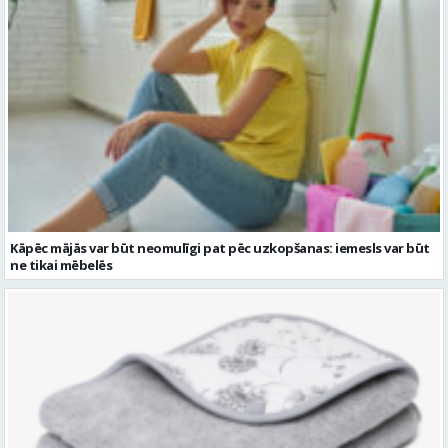
Kāpēc mājās var būt neomulīgi pat pēc uzkopšanas: iemesls var būt
ne tikai mēbelēs