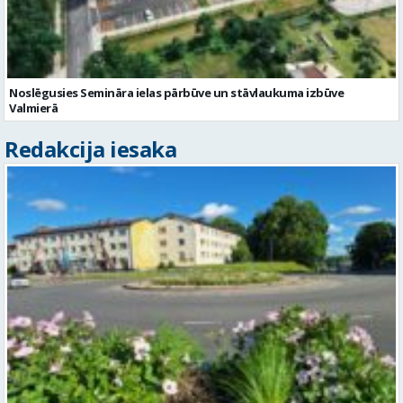
Noslēgusies Semināra ielas pārbūve un stāvlaukuma izbūve
Valmierā
Redakcija iesaka