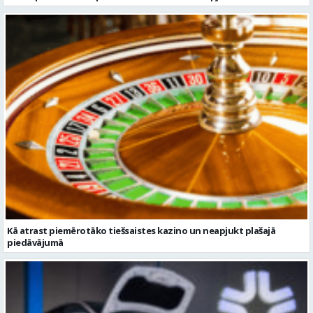
Kā atrast piemērotāko tiešsaistes kazino un neapjukt plašajā
piedāvājumā