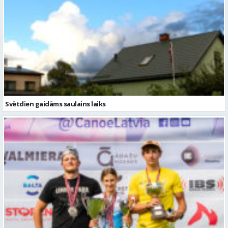
Svētdien gaidāms saulains laiks