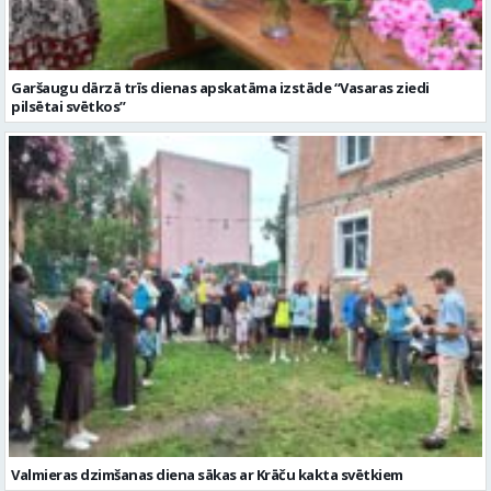
Garšaugu dārzā trīs dienas apskatāma izstāde “Vasaras ziedi
pilsētai svētkos”
Valmieras dzimšanas diena sākas ar Krāču kakta svētkiem