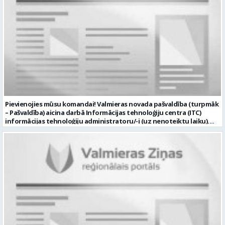
Pievienojies mūsu komandai! Valmieras novada pašvaldība (turpmāk
– Pašvaldība) aicina darbā Informācijas tehnoloģiju centra (ITC)
informācijas tehnoloģiju administratoru/-i (uz nenoteiktu laiku).
Darba vieta: Rūjienas un Naukšēnu apvienību teritorijās Ja Tev ir
vēlme: nodrošināt ar informācijas un komunikācijas tehnoloģijām
(turpmāk – IKT) saistīto problēmu pieteikumu pārvaldību un
operatīvu risināšanu; nodrošināt datortehnikas lietotāju atbalstu
un ar to saistīto problēmsituāciju risināšanu; uzstādīt, konfigurēt,
diagnosticēt un modernizēt Pašvaldības iestāžu datortehniku,
datortīklus un programmatūru, novērst kļūmes to darbībā;
kontrolēt ārējo pakalpojumu sniedzēju darbu izpildi Pašvaldības
iestādēs infrastruktūras uzturēšanā; sagatavot priekšlikumus par
IKT nomaiņu un efektīvāku izmantošanu; un ja Tev ir: vismaz vidējā
profesionālā izglītība informācijas tehnoloģiju jomā; darba
pieredze (ar informācijas tehnoloģijām saistītā jomā); izpratne par