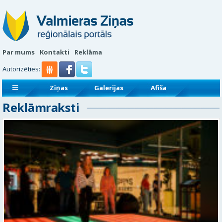
Par mums
Kontakti
Reklāma
Autorizēties:
Ziņas
Galerijas
Afiša
Reklāmraksti
Sludinājumi
Reklāmraksti