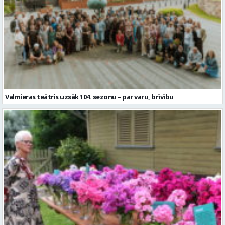
Valmieras teātris uzsāk 104. sezonu – par varu, brīvību