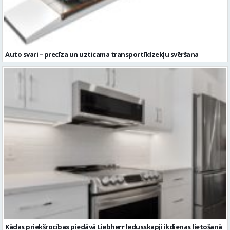
Auto svari – precīza un uzticama transportlīdzekļu svēršana
Kādas priekšrocības piedāvā Liebherr ledusskapji ikdienas lietošanā