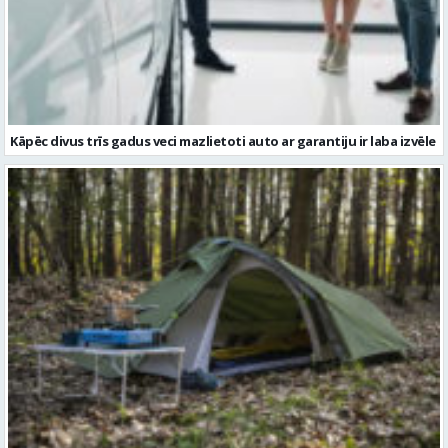
Kāpēc divus trīs gadus veci mazlietoti auto ar garantiju ir laba izvēle
Kā izvēlēties izturīgu telti? Svarīgākie tehniskie parametri un
salīdzinājums