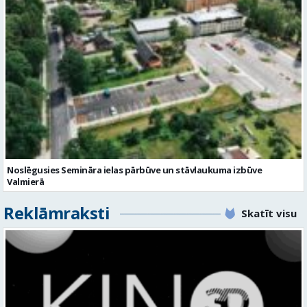
Noslēgusies Semināra ielas pārbūve un stāvlaukuma izbūve
Valmierā
Reklāmraksti
Skatīt visu