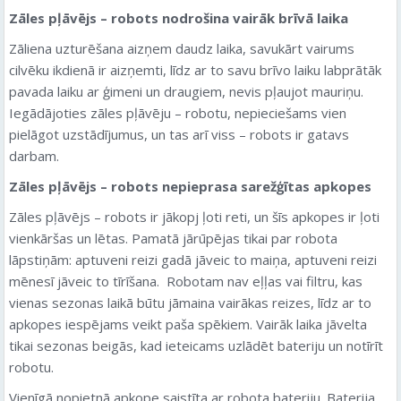
Zāles pļāvējs – robots nodrošina vairāk brīvā laika
Zāliena uzturēšana aizņem daudz laika, savukārt vairums
cilvēku ikdienā ir aizņemti, līdz ar to savu brīvo laiku labprātāk
pavada laiku ar ģimeni un draugiem, nevis pļaujot mauriņu.
Iegādājoties zāles pļāvēju – robotu, nepieciešams vien
pielāgot uzstādījumus, un tas arī viss – robots ir gatavs
darbam.
Zāles pļāvējs – robots nepieprasa sarežģītas apkopes
Zāles pļāvējs – robots ir jākopj ļoti reti, un šīs apkopes ir ļoti
vienkāršas un lētas. Pamatā jārūpējas tikai par robota
lāpstiņām: aptuveni reizi gadā jāveic to maiņa, aptuveni reizi
mēnesī jāveic to tīrīšana. Robotam nav eļļas vai filtru, kas
vienas sezonas laikā būtu jāmaina vairākas reizes, līdz ar to
apkopes iespējams veikt paša spēkiem. Vairāk laika jāvelta
tikai sezonas beigās, kad ieteicams uzlādēt bateriju un notīrīt
robotu.
Vienīgā nopietnā apkope saistīta ar robota bateriju. Baterija