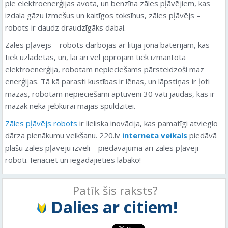
pie elektroenerģijas avota, un benzīna zāles pļāvējiem, kas
izdala gāzu izmešus un kaitīgos toksīnus, zāles pļāvējs –
robots ir daudz draudzīgāks dabai.
Zāles pļāvējs – robots darbojas ar litija jona baterijām, kas
tiek uzlādētas, un, lai arī vēl joprojām tiek izmantota
elektroenerģija, robotam nepieciešams pārsteidzoši maz
enerģijas. Tā kā parasti kustības ir lēnas, un lāpstiņas ir ļoti
mazas, robotam nepieciešami aptuveni 30 vati jaudas, kas ir
mazāk nekā jebkurai mājas spuldzītei.
Zāles pļāvējs robots
ir lieliska inovācija, kas pamatīgi atvieglo
dārza pienākumu veikšanu. 220.lv
interneta veikals
piedāvā
plašu zāles pļāvēju izvēli – piedāvājumā arī zāles pļāvēji
roboti. Ienāciet un iegādājieties labāko!
Patīk šis raksts?
Dalies ar citiem!