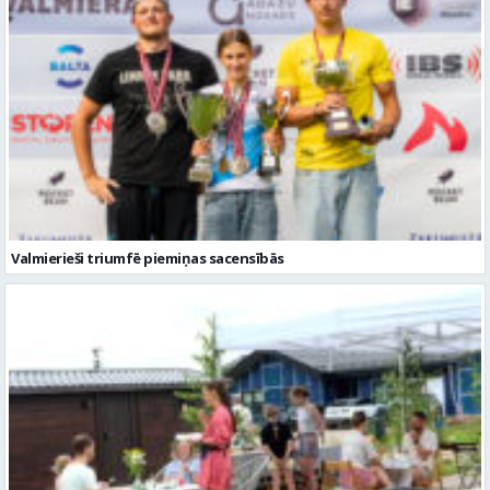
Valmierieši triumfē piemiņas sacensībās