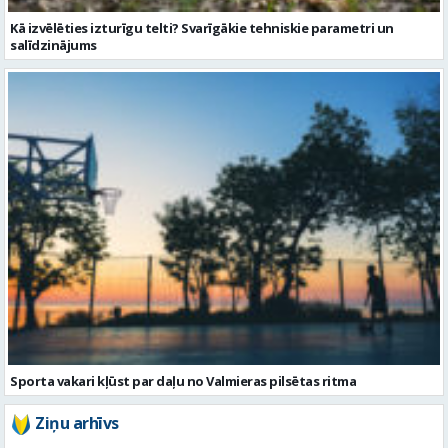
Sporta vakari kļūst par daļu no Valmieras pilsētas ritma
Ziņu arhīvs
Augusts 2026
Pi
Ot
Tr
Ce
Pi
Se
Sv
1
2
3
4
5
6
7
8
9
10
11
12
13
14
15
16