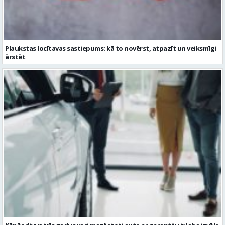
Kāpēc divus trīs gadus veci mazlietoti auto ar garantiju ir laba izvēle