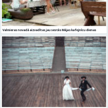
Valmieras novadā aizvadītas jau sestās Mājas kafejnīcu dienas
Valmiera gatava teātra svētkiem – sākas Valmieras vasaras teātra
festivāla nedēļa