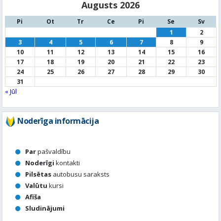
17
18
19
20
21
22
23
24
25
26
27
28
29
30
31
« Jūl
Noderīga informācija
Par
pašvaldību
Noderīgi
kontakti
Pilsētas
autobusu saraksts
Valūtu
kursi
Afiša
Sludinājumi
Aktuālais jautājums