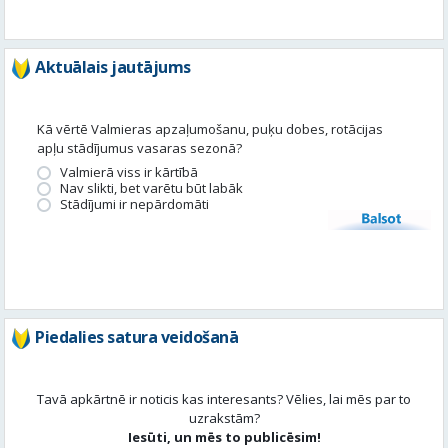
Kā vērtē Valmieras apzaļumošanu, puķu dobes, rotācijas
apļu stādījumus vasaras sezonā?
Valmierā viss ir kārtībā
Nav slikti, bet varētu būt labāk
Stādījumi ir nepārdomāti
Balsot
Piedalies satura veidošanā
Tavā apkārtnē ir noticis kas interesants? Vēlies, lai mēs par to
uzrakstām?
Iesūti, un mēs to publicēsim!