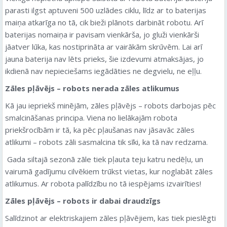
parasti ilgst aptuveni 500 uzlādes ciklu, līdz ar to baterijas
maiņa atkarīga no tā, cik bieži plānots darbināt robotu. Arī
baterijas nomaiņa ir pavisam vienkārša, jo gluži vienkārši
jāatver lūka, kas nostiprināta ar vairākām skrūvēm. Lai arī
jauna baterija nav lēts prieks, šie izdevumi atmaksājas, jo
ikdienā nav nepieciešams iegādāties ne degvielu, ne eļļu.
Zāles pļāvējs – robots nerada zāles atlikumus
Kā jau iepriekš minējām, zāles pļāvējs – robots darbojas pēc
smalcināšanas principa. Viena no lielākajām robota
priekšrocībām ir tā, ka pēc pļaušanas nav jāsavāc zāles
atlikumi – robots zāli sasmalcina tik sīki, ka tā nav redzama.
Gada siltajā sezonā zāle tiek pļauta teju katru nedēļu, un
vairumā gadījumu cilvēkiem trūkst vietas, kur noglabāt zāles
atlikumus. Ar robota palīdzību no tā iespējams izvairīties!
Zāles pļāvējs – robots ir dabai draudzīgs
Salīdzinot ar elektriskajiem zāles pļāvējiem, kas tiek pieslēgti