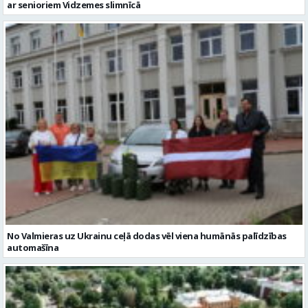
No Valmieras uz Ukrainu ceļā dodas vēl viena humānās palīdzības
automašīna