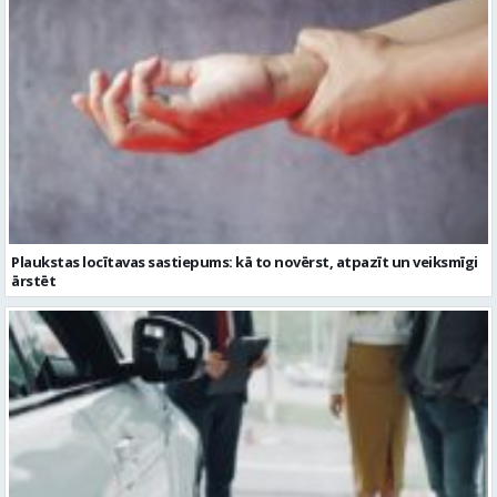
Plaukstas locītavas sastiepums: kā to novērst, atpazīt un veiksmīgi
ārstēt