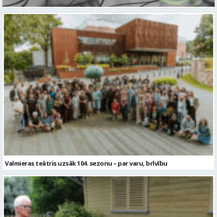
Valmieras teātris uzsāk 104. sezonu – par varu, brīvību