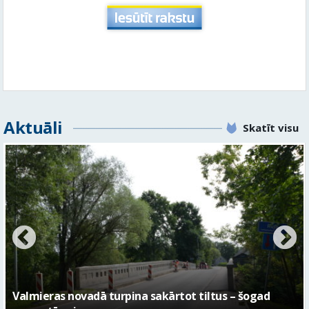
Aktuāli
Skatīt visu
No pagaidu teātra līdz laikmetīgās kultūras centram
– kā attīstīsies “Kurtuve”