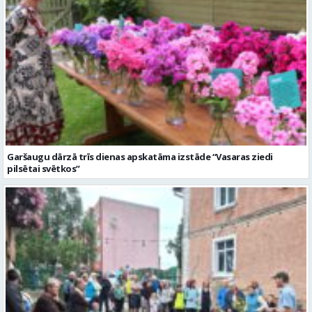
Garšaugu dārzā trīs dienas apskatāma izstāde “Vasaras ziedi
pilsētai svētkos”