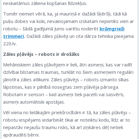
neskaitāmus zāliena kopšanas līdzekļus.
Tomēr ņemiet vērā, ka, ja mauriņā ir dažādi šķēršļi, tādi kā
puķu dobes vai koki, nevainojamam izskatam nepietiks vien ar
robotu – šādā gadījumā Jums varētu noderēt
krūmgrieži
trimmeri
.
Dažādi zāles pļāvēji un cita dārza tehnika pieejama
220.lv.
Zāles pļāvējs – robots ir drošāks
Mehāniskiem zāles pļāvējiem ir lieli, ātri asmeņi, kas var radīt
dzīvībai bīstamas traumas, turklāt no šiem asmeņiem regulāri
jānotīra zāles atlikumi. Zāles pļāvējs – robots izmanto sīkas
lāpstiņas, kas ir pilnībā nosegtas zem pļāvēja pārsega.
Robotam ir sensori – kad asmeņi tiek pacelti vai sasvērti,
asmeņi automātiski apstājas.
Vēl viena no lielākajām priekšrocībām ir tā, ka zāles pļāvēju –
robotu iespējams iedarbināt tikai ar noteiktu kodu, līdz ar to
nepastāv nejaušu traumu risks, kā arī ziņkāres dēļ netiek
apdraudēti bērni.