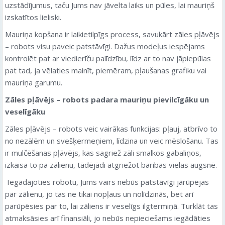
uzstādījumus, taču Jums nav jāvelta laiks un pūles, lai mauriņš
izskatītos lieliski.
Mauriņa kopšana ir laikietilpīgs process, savukārt zāles pļāvējs
– robots visu paveic patstāvīgi. Dažus modeļus iespējams
kontrolēt pat ar viedierīču palīdzību, līdz ar to nav jāpiepūlas
pat tad, ja vēlaties mainīt, piemēram, pļaušanas grafiku vai
mauriņa garumu.
Zāles pļāvējs – robots padara mauriņu pievilcīgāku un
veselīgāku
Zāles pļāvējs – robots veic vairākas funkcijas: pļauj, atbrīvo to
no nezālēm un svešķermeņiem, līdzina un veic mēslošanu. Tas
ir mulčēšanas pļāvējs, kas sagriež zāli smalkos gabaliņos,
izkaisa to pa zālienu, tādējādi atgriežot barības vielas augsnē.
Iegādājoties robotu, Jums vairs nebūs patstāvīgi jārūpējas
par zālienu, jo tas ne tikai nopļaus un nolīdzinās, bet arī
parūpēsies par to, lai zāliens ir veselīgs ilgtermiņā. Turklāt tas
atmaksāsies arī finansiāli, jo nebūs nepieciešams iegādāties