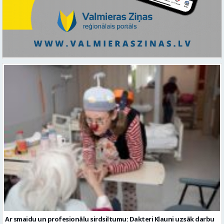
Ar smaidu un profesionālu sirdsiltumu: Dakteri Klauni uzsāk darbu
ar senioriem Vidzemes slimnīcā