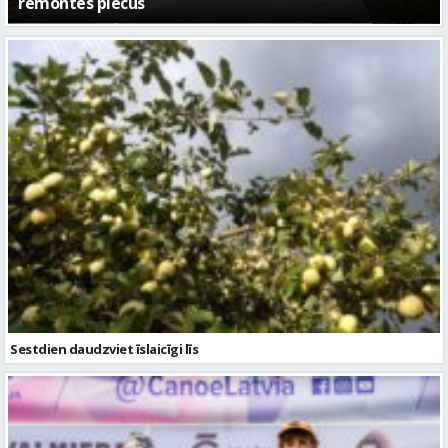
Sestdien daudzviet īslaicīgi līs