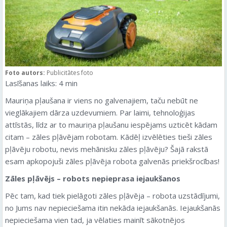
Foto autors:
Publicitātes foto
Lasīšanas laiks:
4
min
Mauriņa pļaušana ir viens no galvenajiem, taču nebūt ne
vieglākajiem dārza uzdevumiem. Par laimi, tehnoloģijas
attīstās, līdz ar to mauriņa pļaušanu iespējams uzticēt kādam
citam – zāles pļāvējam robotam. Kādēļ izvēlēties tieši zāles
pļāvēju robotu, nevis mehānisku zāles pļāvēju? Šajā rakstā
esam apkopojuši zāles pļāvēja robota galvenās priekšrocības!
Zāles pļāvējs – robots nepieprasa iejaukšanos
Pēc tam, kad tiek pielāgoti zāles pļāvēja – robota uzstādījumi,
no Jums nav nepieciešama itin nekāda iejaukšanās. Iejaukšanās
nepieciešama vien tad, ja vēlaties mainīt sākotnējos