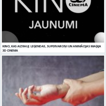
KINO, KAS AIZRAUJ: LEĢENDAS, SUPERVAROŅI UN ANIMĀCIJAS MAĢIJA
3D CINEMA
Plaukstas locītavas sastiepums: kā to novērst, atpazīt un veiksmīgi
ārstēt