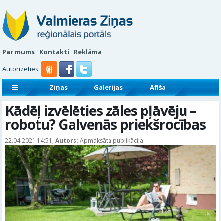
Par mums
Kontakti
Reklāma
Autorizēties:
Ziņas
Galerijas
Afiša
Sludinājumi
Reklāmraksti
Kādēļ izvēlēties zāles pļāvēju –
robotu? Galvenās priekšrocības
22.04.2021 14:51,
Autors:
Apmaksāta publikācija