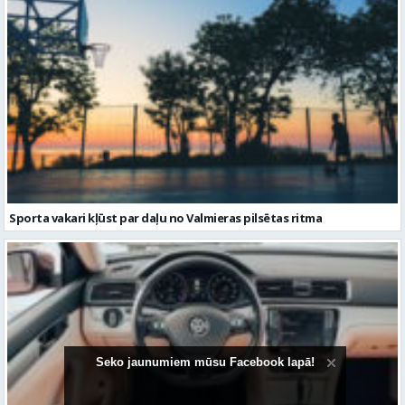
Sporta vakari kļūst par daļu no Valmieras pilsētas ritma
Seko jaunumiem mūsu Facebook lapā!