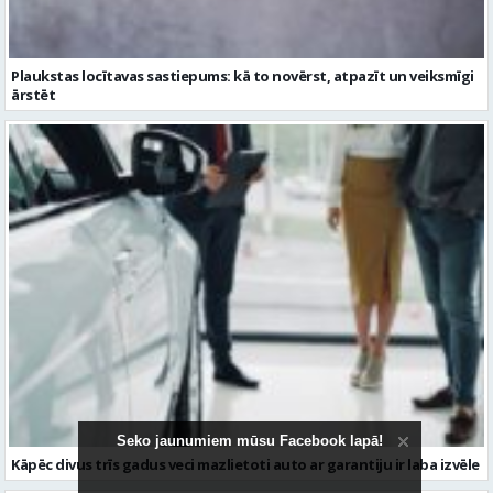
Kāpēc divus trīs gadus veci mazlietoti auto ar garantiju ir laba izvēle
Seko jaunumiem mūsu Facebook lapā!