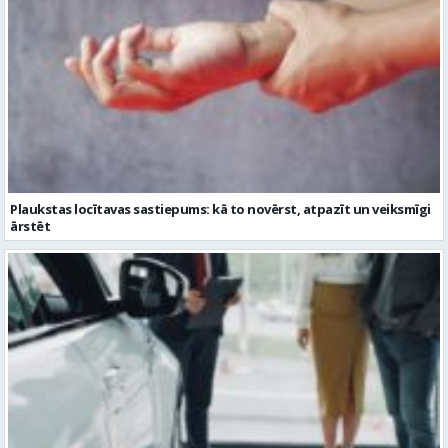
Plaukstas locītavas sastiepums: kā to novērst, atpazīt un veiksmīgi
ārstēt
Kāpēc divus trīs gadus veci mazlietoti auto ar garantiju ir laba izvēle