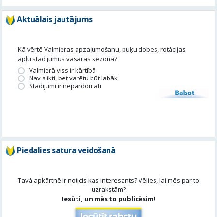
apļu stādījumus vasaras sezonā?
Valmierā viss ir kārtībā
Nav slikti, bet varētu būt labāk
Stādījumi ir nepārdomāti
Balsot
Piedalies satura veidošanā
Tavā apkārtnē ir noticis kas interesants? Vēlies, lai mēs par to
uzrakstām?
Iesūti, un mēs to publicēsim!