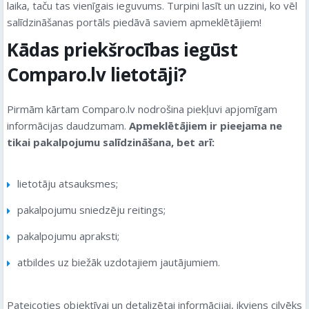
laika, taču tas vienīgais ieguvums. Turpini lasīt un uzzini, ko vēl
salīdzināšanas portāls piedāvā saviem apmeklētājiem!
Kādas priekšrocības iegūst
Comparo.lv lietotāji?
Pirmām kārtam Comparo.lv nodrošina piekļuvi apjomīgam
informācijas daudzumam.
Apmeklētājiem ir pieejama ne
tikai pakalpojumu salīdzināšana, bet arī:
lietotāju atsauksmes;
pakalpojumu sniedzēju reitings;
pakalpojumu apraksti;
atbildes uz biežāk uzdotajiem jautājumiem.
Pateicoties objektīvai un detalizētai informācijai, ikviens cilvēks