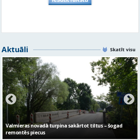
Aktuāli
Skatīt visu
No pagaidu teātra līdz laikmetīgās kultūras centram
– kā attīstīsies “Kurtuve”