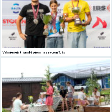
Valmierieši triumfē piemiņas sacensībās
Valmieras novadā aizvadītas jau sestās Mājas kafejnīcu dienas