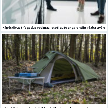
Kā izvēlēties izturīgu telti? Svarīgākie tehniskie parametri un
salīdzinājums