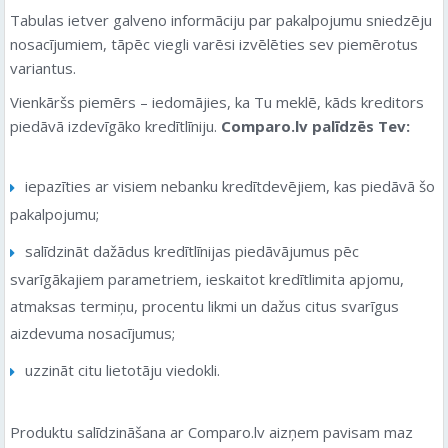
Tabulas ietver galveno informāciju par pakalpojumu sniedzēju
nosacījumiem, tāpēc viegli varēsi izvēlēties sev piemērotus
variantus.
Vienkāršs piemērs – iedomājies, ka Tu meklē, kāds kreditors
piedāvā izdevīgāko kredītlīniju.
Comparo.lv palīdzēs Tev:
iepazīties ar visiem nebanku kredītdevējiem, kas piedāvā šo
pakalpojumu;
salīdzināt dažādus kredītlīnijas piedāvājumus pēc
svarīgākajiem parametriem, ieskaitot kredītlimita apjomu,
atmaksas termiņu, procentu likmi un dažus citus svarīgus
aizdevuma nosacījumus;
uzzināt citu lietotāju viedokli.
Produktu salīdzināšana ar Comparo.lv aizņem pavisam maz