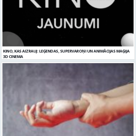
KINO, KAS AIZRAUJ: LEĢENDAS, SUPERVAROŅI UN ANIMĀCIJAS MAĢIJA
3D CINEMA
Plaukstas locītavas sastiepums: kā to novērst, atpazīt un veiksmīgi
ārstēt