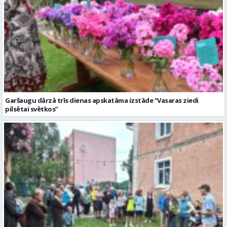
Garšaugu dārzā trīs dienas apskatāma izstāde “Vasaras ziedi
pilsētai svētkos”
Valmieras dzimšanas diena sākas ar Krāču kakta svētkiem