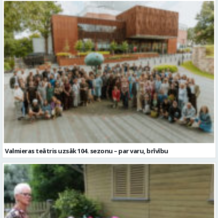
Valmieras teātris uzsāk 104. sezonu – par varu, brīvību