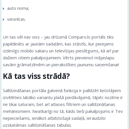
auto noma;
viesnīcas.
Un tas vēl nav viss – jau drīzumā Comparo.lv portāls tiks
papildināts ar jaunām sadaļām, kas stāstīs, kur pieejams
izdevīgs mobilo sakaru un televīzijas pieslēgums, kā arī par
dažiem citiem pakalpojumiem. Vērts pievienot mājaslapu
savām grāmatzīmēm un pierakstīties jaunumu saņemšanai!
Kā tas viss strādā?
Salīdzināšanas portāla galvenā funkcija ir palīdzēt lietotājiem
izvēlēties labāko variantu plašā piedāvājumā, tāpēc nozīme ir
ne tikai saturam, bet arī atlases filtriem un salīdzināšanas
mehānismiem. Neatkarīgi no tā, kāds tieši pakalpojums ir Tev
nepieciešams, ienākot atbilstošajā sadaļā, ieraudzīsi
uzskatāmas salīdzināšanas tabulas.