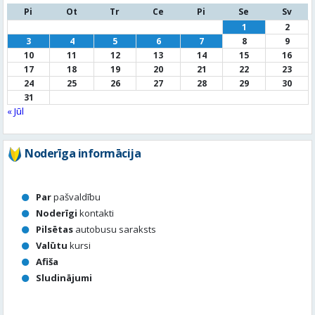
24
25
26
27
28
29
30
31
« Jūl
Noderīga informācija
Par
pašvaldību
Noderīgi
kontakti
Pilsētas
autobusu saraksts
Valūtu
kursi
Afiša
Sludinājumi
Aktuālais jautājums
Kā vērtē Valmieras apzaļumošanu, puķu dobes, rotācijas