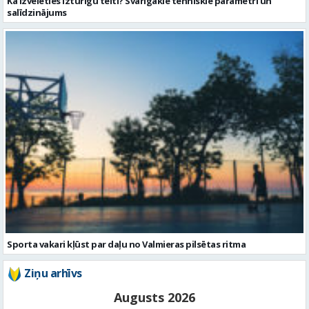
Sporta vakari kļūst par daļu no Valmieras pilsētas ritma
Ziņu arhīvs
Augusts 2026
Pi
Ot
Tr
Ce
Pi
Se
Sv
1
2
3
4
5
6
7
8
9
10
11
12
13
14
15
16
17
18
19
20
21
22
23