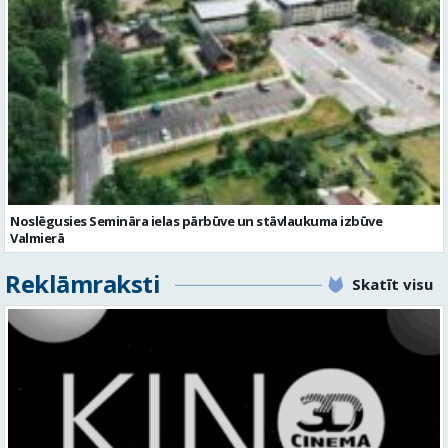
Noslēgusies Semināra ielas pārbūve un stāvlaukuma izbūve
Valmierā
Reklāmraksti
Skatīt visu