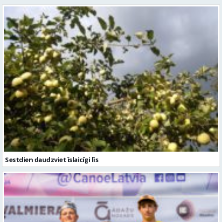
Sestdien daudzviet īslaicīgi līs