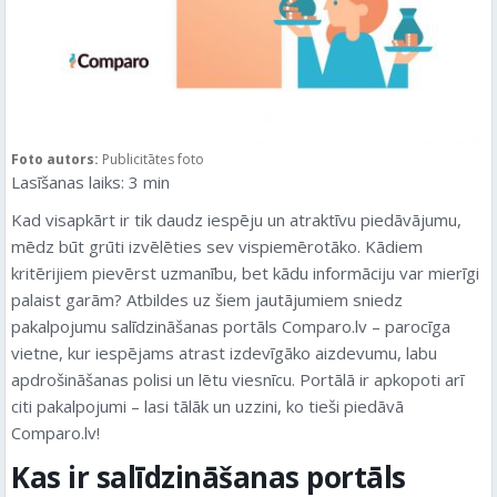
Foto autors:
Publicitātes foto
Lasīšanas laiks:
3
min
Kad visapkārt ir tik daudz iespēju un atraktīvu piedāvājumu,
mēdz būt grūti izvēlēties sev vispiemērotāko. Kādiem
kritērijiem pievērst uzmanību, bet kādu informāciju var mierīgi
palaist garām? Atbildes uz šiem jautājumiem sniedz
pakalpojumu salīdzināšanas portāls Comparo.lv – parocīga
vietne, kur iespējams atrast izdevīgāko aizdevumu, labu
apdrošināšanas polisi un lētu viesnīcu. Portālā ir apkopoti arī
citi pakalpojumi – lasi tālāk un uzzini, ko tieši piedāvā
Comparo.lv!
Kas ir salīdzināšanas portāls