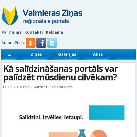
Par mums
Kontakti
Reklāma
Autorizēties:
Ziņas
Galerijas
Afiša
Sludinājumi
Reklāmraksti
Kā salīdzināšanas portāls var
palīdzēt mūsdienu cilvēkam?
08.05.2018 09:52,
Autors:
Reklāmraksts