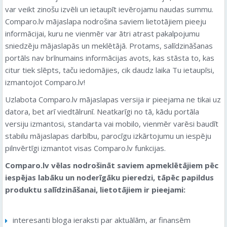
var veikt zinošu izvēli un ietaupīt ievērojamu naudas summu.
Comparo.lv mājaslapa nodrošina saviem lietotājiem pieeju
informācijai, kuru ne vienmēr var ātri atrast pakalpojumu
sniedzēju mājaslapās un meklētājā. Protams, salīdzināšanas
portāls nav brīnumains informācijas avots, kas stāsta to, kas
citur tiek slēpts, taču iedomājies, cik daudz laika Tu ietaupīsi,
izmantojot Comparo.lv!
Uzlabota Comparo.lv mājaslapas versija ir pieejama ne tikai uz
datora, bet arī viedtālrunī. Neatkarīgi no tā, kādu portāla
versiju izmantosi, standarta vai mobilo, vienmēr varēsi baudīt
stabilu mājaslapas darbību, parocīgu izkārtojumu un iespēju
pilnvērtīgi izmantot visas Comparo.lv funkcijas.
Comparo.lv vēlas nodrošināt saviem apmeklētājiem pēc
iespējas labāku un noderīgāku pieredzi, tāpēc papildus
produktu salīdzināšanai, lietotājiem ir pieejami:
interesanti bloga ieraksti par aktuālām, ar finansēm