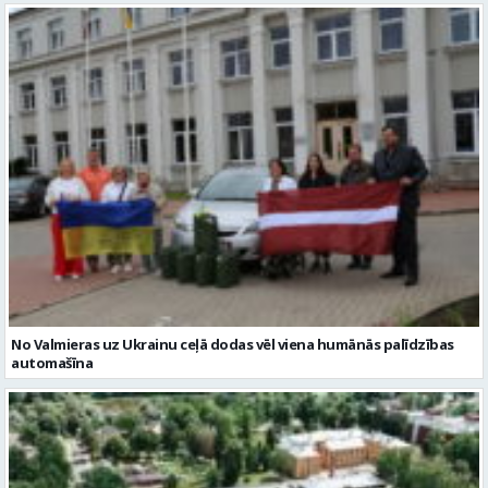
No Valmieras uz Ukrainu ceļā dodas vēl viena humānās palīdzības
automašīna