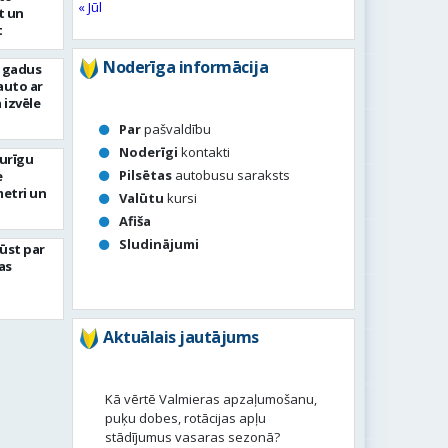
« Jūl
t un
t
Noderīga informācija
s gadus
auto ar
 izvēle
Par
pašvaldību
Noderīgi
kontakti
turīgu
Pilsētas
autobusu saraksts
e
metri un
Valūtu
kursi
Afiša
Sludinājumi
ļūst par
as
Aktuālais jautājums
Kā vērtē Valmieras apzaļumošanu,
puķu dobes, rotācijas apļu
stādījumus vasaras sezonā?