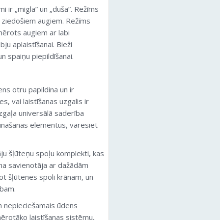
 ir „migla” un „duša”. Režīms
ai ziedošiem augiem. Režīms
mērots augiem ar labi
ju aplaistīšanai. Bieži
 spaiņu piepildīšanai.
ens otru papildina un ir
s, vai laistīšanas uzgalis ir
uzgaļa universālā saderība
zināšanas elementus, varēsiet
ju šļūteņu spoļu komplekti, kas
āna savienotāja ar dažādām
jot šļūtenes spoli krānam, un
rbam.
n nepieciešamais ūdens
rotāko laistīšanas sistēmu,