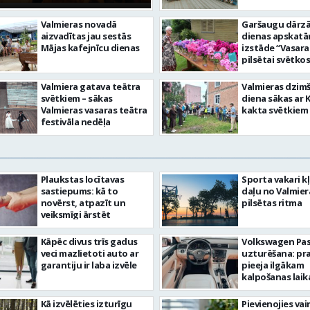
Valmieras novadā
Garšaugu dārzā 
aizvadītas jau sestās
dienas apskat
Mājas kafejnīcu dienas
izstāde “Vasara
pilsētai svētkos
Valmiera gatava teātra
Valmieras dzim
svētkiem – sākas
diena sākas ar 
Valmieras vasaras teātra
kakta svētkiem
festivāla nedēļa
Plaukstas locītavas
Sporta vakari k
sastiepums: kā to
daļu no Valmier
novērst, atpazīt un
pilsētas ritma
veiksmīgi ārstēt
Kāpēc divus trīs gadus
Volkswagen Pa
veci mazlietoti auto ar
uzturēšana: pr
garantiju ir laba izvēle
pieeja ilgākam
kalpošanas lai
Kā izvēlēties izturīgu
Pievienojies vai