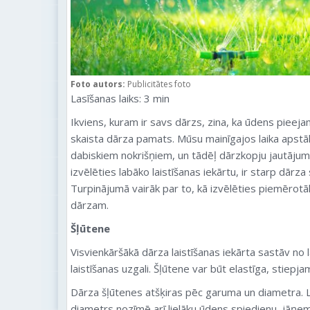
Foto autors:
Publicitātes foto
Lasīšanas laiks:
3
min
Ikviens, kuram ir savs dārzs, zina, ka ūdens pieejam
skaista dārza pamats. Mūsu mainīgajos laika apstāk
dabiskiem nokrišņiem, un tādēļ dārzkopju jautājumi,
izvēlēties labāko laistīšanas iekārtu, ir starp dārz
Turpinājumā vairāk par to, kā izvēlēties piemērotā
dārzam.
Šļūtene
Visvienkāršākā dārza laistīšanas iekārta sastāv no 
laistīšanas uzgali. Šļūtene var būt elastīga, stiepjam
Dārza šļūtenes atšķiras pēc garuma un diametra. La
diametrs nozīmē arī lielāku ūdens spiedienu, jāņem