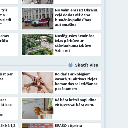
senioriem Vidzemes
slimnīcā
trīs
No Valmieras uz Ukrainu
āma
ceļā dodas vēl viena
s ziedi
humānās palīdzības
”
automašīna
šanas
Noslēgusies Semināra
Krāču
ielas pārbūve un
stāvlaukuma izbūve
Valmierā
Skatīt visu
ļūst par
Ko darīt ar kolēģiem
as
vasarā, 10 aktīvas idejas
komandas saliedēšanas
pasākumam
ssat
Kā bāra krēsli papildina
aktiska
virtuves vai bāra zonu
kam
rāk kā 1,2
KRASO stiprina