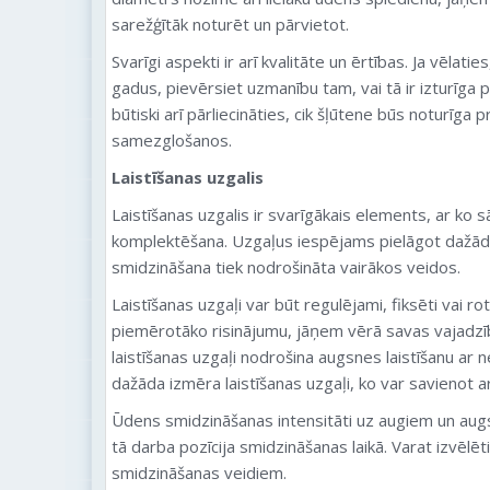
sarežģītāk noturēt un pārvietot.
Svarīgi aspekti ir arī kvalitāte un ērtības. Ja vēlatie
gadus, pievērsiet uzmanību tam, vai tā ir izturīga 
būtiski arī pārliecināties, cik šļūtene būs noturīga 
samezglošanos.
Laistīšanas uzgalis
Laistīšanas uzgalis ir svarīgākais elements, ar ko s
komplektēšana. Uzgaļus iespējams pielāgot dažādā
smidzināšana tiek nodrošināta vairākos veidos.
Laistīšanas uzgaļi var būt regulējami, fiksēti vai rot
piemērotāko risinājumu, jāņem vērā savas vajadzī
laistīšanas uzgaļi nodrošina augsnes laistīšanu ar n
dažāda izmēra laistīšanas uzgaļi, ko var savienot ar
Ūdens smidzināšanas intensitāti uz augiem un augs
tā darba pozīcija smidzināšanas laikā. Varat izvēlēt
smidzināšanas veidiem.