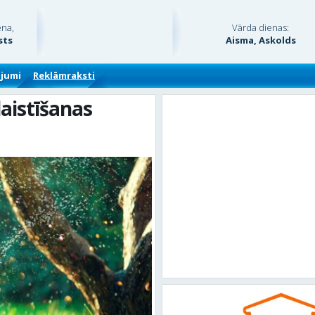
ena,
Vārda dienas:
sts
Aisma, Askolds
ājumi
Reklāmraksti
laistīšanas