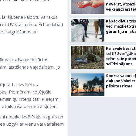
novērst, atpazī
veiksmīgi ārstē
s, lai šļūtene kalpotu vairākus
Kāpēc divus trī
pret UV starojumu. Ērtību labad
veci mazlietoti 
pret sagriešanos un
garantiju ir laba
Kā izvēlēties iz
telti? Svarīgāki
tehniskie para
ākas laistīšanas iekārtas
salīdzinājums
m laistīšanas vajadzībām, jo
Sporta vakari k
daļu no Valmier
ējoši. Lai izvēlētos
pilsētas ritma
bas. Piemēram, rotējošie
emainīgu intensitāti. Pieejami
 atbilstoša diametra šļūteni.
ni nosaka izvēlētais uzgalis un
ies uzgali ar vienu vai vairākiem