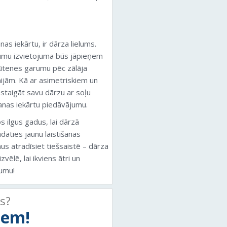
nas iekārtu, ir dārza lielums.
jumu izvietojuma būs jāpieņem
ūtenes garumu pēc zālāja
nijām. Kā ar asimetriskiem un
staigāt savu dārzu ar soļu
šanas iekārtu piedāvājumu.
os ilgus gadus, lai dārzā
ādāties jaunu laistīšanas
us atradīsiet tiešsaistē – dārza
zvēlē, lai ikviens ātri un
jumu!
ts?
tiem!