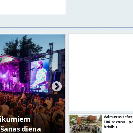
tikumiem
Valmieras teātr
104. sezonu – pa
mšanas diena
FOTO: Valmieras pi
brīvību