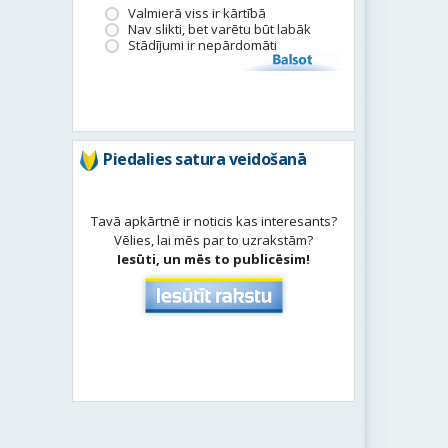
Valmierā viss ir kārtībā
Nav slikti, bet varētu būt labāk
Stādījumi ir nepārdomāti
Balsot
Piedalies satura veidošanā
Tavā apkārtnē ir noticis kas interesants?
Vēlies, lai mēs par to uzrakstām?
Iesūti, un mēs to publicēsim!