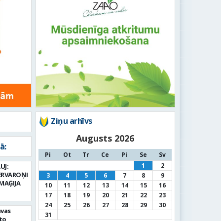
Ziņu arhīvs
Augusts 2026
ā:
Pi
Ot
Tr
Ce
Pi
Se
Sv
1
2
UJ:
ERVAROŅI
3
4
5
6
7
8
9
MAĢIJA
10
11
12
13
14
15
16
17
18
19
20
21
22
23
24
25
26
27
28
29
30
avas
31
to