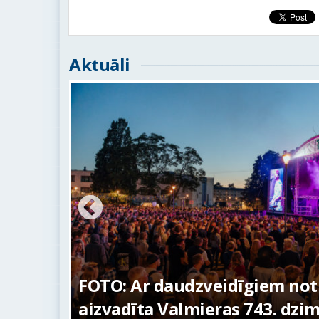
Aktuāli
ūras
FOTO: Ar daudzveidīgiem no
aizvadīta Valmieras 743. dzi