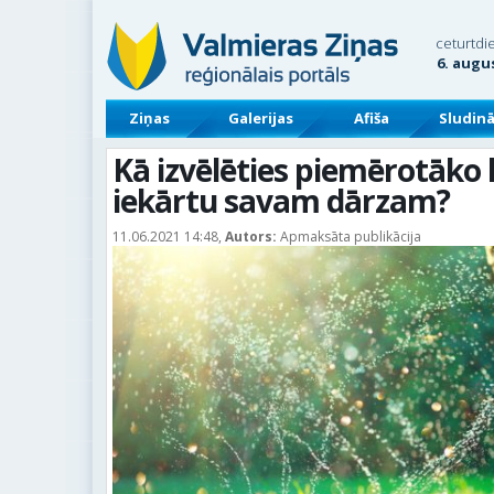
ceturtdi
6. augu
Ziņas
Galerijas
Afiša
Sludin
Kā izvēlēties piemērotāko 
iekārtu savam dārzam?
11.06.2021 14:48,
Autors:
Apmaksāta publikācija