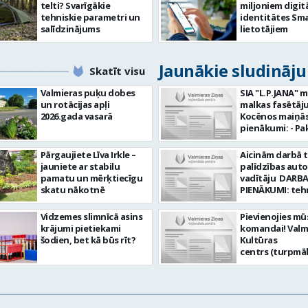
telti? Svarīgākie
miljoniem digit
tehniskie parametri un
identitātes Sma
salīdzinājums
lietotājiem
Jaunākie sludināj
Skatīt visu
Valmieras puķu dobes
SIA "L.P.JANA" 
un rotācijas apļi
malkas fasētāju
2026.gada vasarā
Kocēnos maiņās. Dar
pienākumi: - Pa
kamīnmalku, atb
darba uzdevum
Pārgaujiete Līva Irkle –
Aicinām darbā 
Marķēt un pārb
jauniete ar stabilu
palīdzības aut
gatavo produkci
pamatu un mērķtiecīgu
vadītāju DARBA
Rūpēties par d
skatu nākotnē
PIENĀKUMI: teh
kvalitāti un kār
palīdzības snie
darba vietā Prasības
transportlīdze
Vidzemes slimnīcā asins
Pievienojies mū
kandidātiem: - 
evakuācija
krājumi pietiekami
komandai! Valm
fiziskā izturība 
transportlīdze
šodien, bet kā būs rīt?
Kultūras
Precizitāte un 
remonts
centrs (turpmā
Prasme un vēlm
transportlīdze
Iestāde) aicina
komandā Uzņēmums
sagatavošana t
skaņu un gaism
piedāvā: - Atal
apskatei PRASĪ
operatoru uz
EUR 1200 bruto 
PRETENDENTIEM
nenoteiktu laik
no padarītā) - 
profesionālā va