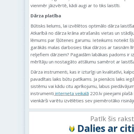
vienmēr jāizvērtē, kādi augi ar to tiks laistīti.
Dārza platība
Būtisks lielums, lai izvēlētos optimālo dārza laistīša
Atkarībā no dārza krāna atrašanās vietas un stādī
lēmums par šļūtenes garumu. Ieteikums noteikt šļ
garākās malas darbosies tikai dārzos ar taisnām lī
reljefiem dārziem? Pagaidām labākais padoms ir iz
mērītāju un nostaigāto attālumu samērot ar laistī
Dārza instrumenti, kas ir izturīgi un kvalitatīvi, kalp
pavadītais laiks būtu patīkams. Ja pienācis laiks ieg
sistēmu vai kādu citu aprīkojumu, labus piedāvājum
instrumenti
interneta veikalā
220.lv pieejami plašā i
vienkārši varētu izvēlēties sev piemērotāko risinā
Patīk šis raks
Dalies ar ci