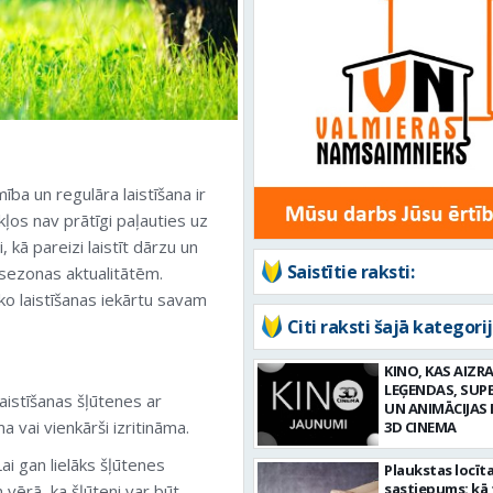
ība un regulāra laistīšana ir
ļos nav prātīgi paļauties uz
 kā pareizi laistīt dārzu un
Saistītie raksti:
a sezonas aktualitātēm.
ko laistīšanas iekārtu savam
Citi raksti šajā kategorij
KINO, KAS AIZRA
LEĢENDAS, SUP
laistīšanas šļūtenes ar
UN ANIMĀCIJAS 
a vai vienkārši izritināma.
3D CINEMA
i gan lielāks šļūtenes
Plaukstas locīt
sastiepums: kā 
 vērā, ka šļūteni var būt