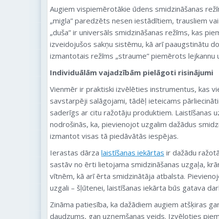
Augiem vispiemērotākie ūdens smidzināšanas režīmi
„migla” paredzēts nesen iestādītiem, trausliem v
„duša” ir universāls smidzināšanas režīms, kas pie
izveidojušos sakņu sistēmu, kā arī paaugstinātu dob
izmantotais režīms „straume” piemērots lejkannu un
Individuālām vajadzībām pielāgoti risinājumi
Vienmēr ir praktiski izvēlēties instrumentus, kas vi
savstarpēji salāgojami, tādēļ ieteicams pārliecinātie
saderīgs ar citu ražotāju produktiem. Laistīšanas 
nodrošinās, ka, pievienojot uzgalim dažādus smid
izmantot visas tā piedāvātās iespējas.
Ierastas dārza
laistīšanas iekārtas
ir dažādu ražotā
sastāv no ērti lietojama smidzināšanas uzgaļa, kr
vītnēm, kā arī ērta smidzinātāja atbalsta. Pievieno
uzgali – šļūtenei, laistīšanas iekārta būs gatava da
Zināma patiesība, ka dažādiem augiem atšķiras ga
daudzums, gan uzņemšanas veids. Izvēloties piemē