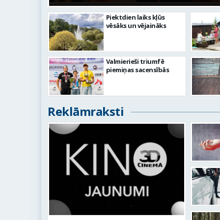
Piektdien laiks kļūs
vēsāks un vējaināks
Valmierieši triumfē
piemiņas sacensībās
Reklāmraksti