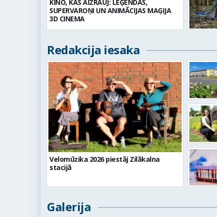
KINO, KAS AIZRAUJ: LEĢENDAS,
SUPERVAROŅI UN ANIMĀCIJAS MAĢIJA
3D CINEMA
Redakcija iesaka
Velomūzika 2026 piestāj Zilākalna
stacijā
Galerija