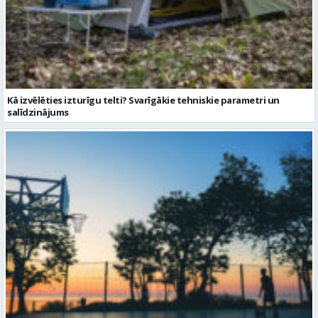
Kā izvēlēties izturīgu telti? Svarīgākie tehniskie parametri un
salīdzinājums