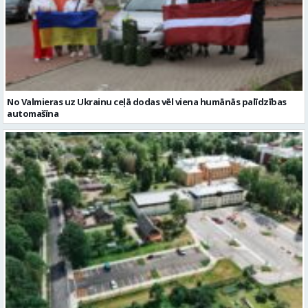
No Valmieras uz Ukrainu ceļā dodas vēl viena humānās palīdzības
automašīna