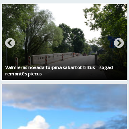
No pagaidu teātra līdz laikmetīgās kultūras centram
– kā attīstīsies “Kurtuve”