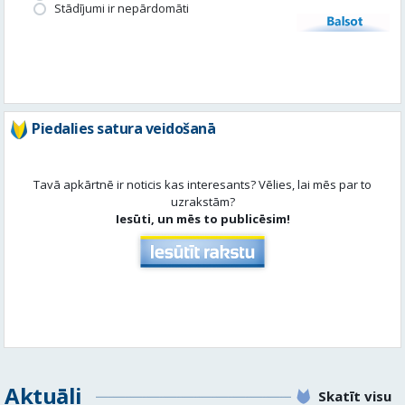
Stādījumi ir nepārdomāti
Balsot
Piedalies satura veidošanā
Tavā apkārtnē ir noticis kas interesants? Vēlies, lai mēs par to
uzrakstām?
Iesūti, un mēs to publicēsim!
Aktuāli
Skatīt visu