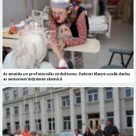
Ar smaidu un profesionālu sirdsiltumu: Dakteri Klauni uzsāk darbu
ar senioriem Vidzemes slimnīcā