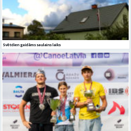
Svētdien gaidāms saulains laiks