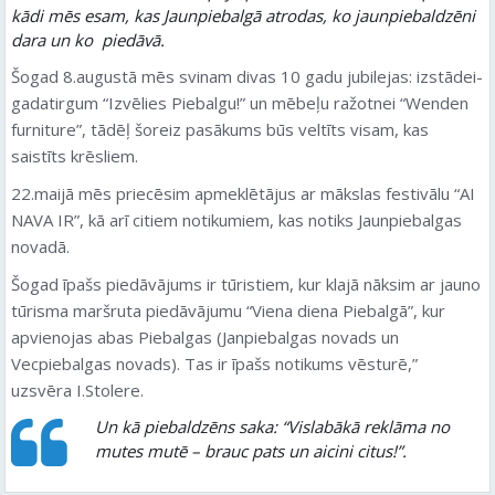
kādi mēs esam, kas Jaunpiebalgā atrodas, ko jaunpiebaldzēni
dara un ko piedāvā.
Šogad 8.augustā mēs svinam divas 10 gadu jubilejas: izstādei-
gadatirgum “Izvēlies Piebalgu!” un mēbeļu ražotnei “Wenden
furniture”, tādēļ šoreiz pasākums būs veltīts visam, kas
saistīts krēsliem.
22.maijā mēs priecēsim apmeklētājus ar mākslas festivālu “AI
NAVA IR”, kā arī citiem notikumiem, kas notiks Jaunpiebalgas
novadā.
Šogad īpašs piedāvājums ir tūristiem, kur klajā nāksim ar jauno
tūrisma maršruta piedāvājumu “Viena diena Piebalgā”, kur
apvienojas abas Piebalgas (Janpiebalgas novads un
Vecpiebalgas novads). Tas ir īpašs notikums vēsturē,”
uzsvēra I.Stolere.
Un kā piebaldzēns saka: “Vislabākā reklāma no
mutes mutē – brauc pats un aicini citus!”.