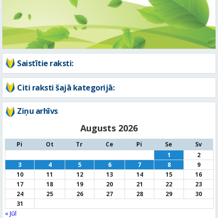
Saistītie raksti:
Citi raksti šajā kategorijā:
Ziņu arhīvs
Augusts 2026
Pi
Ot
Tr
Ce
Pi
Se
Sv
1
2
3
4
5
6
7
8
9
10
11
12
13
14
15
16
17
18
19
20
21
22
23
24
25
26
27
28
29
30
31
« Jūl