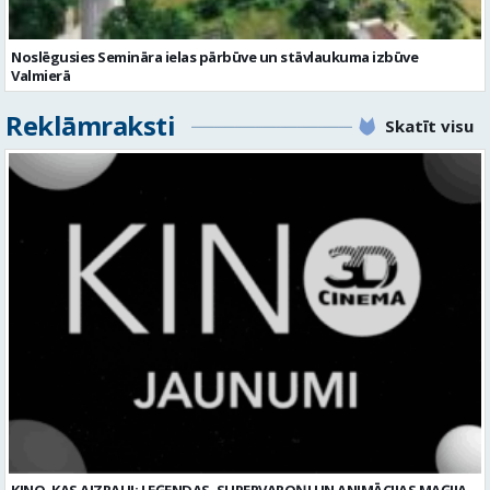
Noslēgusies Semināra ielas pārbūve un stāvlaukuma izbūve
Valmierā
Reklāmraksti
Skatīt visu
KINO, KAS AIZRAUJ: LEĢENDAS, SUPERVAROŅI UN ANIMĀCIJAS MAĢIJA