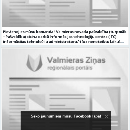
Pievienojies mūsu komandai! Valmieras novada pašvaldība (turpmāk
– Pašvaldība) aicina darbā Informācijas tehnoloģiju centra (ITC)
informācijas tehnoloģiju administratoru/-i (uz nenoteiktu laiku).
Darba vieta: Rūjienas un Naukšēnu apvienību teritorijās Ja Tev ir
vēlme: nodrošināt ar informācijas un komunikācijas tehnoloģijām
(turpmāk – IKT) saistīto problēmu pieteikumu pārvaldību un
operatīvu risināšanu; nodrošināt datortehnikas lietotāju atbalstu
un ar to saistīto problēmsituāciju risināšanu; uzstādīt, konfigurēt,
diagnosticēt un modernizēt Pašvaldības iestāžu datortehniku,
datortīklus un programmatūru, novērst kļūmes to darbībā;
kontrolēt ārējo pakalpojumu sniedzēju darbu izpildi Pašvaldības
iestādēs infrastruktūras uzturēšanā; sagatavot priekšlikumus par
IKT nomaiņu un efektīvāku izmantošanu; un ja Tev ir: vismaz vidējā
profesionālā izglītība informācijas tehnoloģiju jomā; darba
pieredze (ar informācijas tehnoloģijām saistītā jomā); izpratne par
datortehnikas un biroja tehnikas uzbūvi un problēmu risināšanas
secību; izpratne par datortīkla uzbūvi, tīkla iekārtu darbības
principiem; valsts valodas prasmes atbilstoši Valsts valodas likuma
Seko jaunumiem mūsu Facebook lapā!
prasībām; kompetences: ļoti labas organizatoriskās un saskarsmes
spējas, argumentācijas prasme; prasme patstāvīgi pieņemt