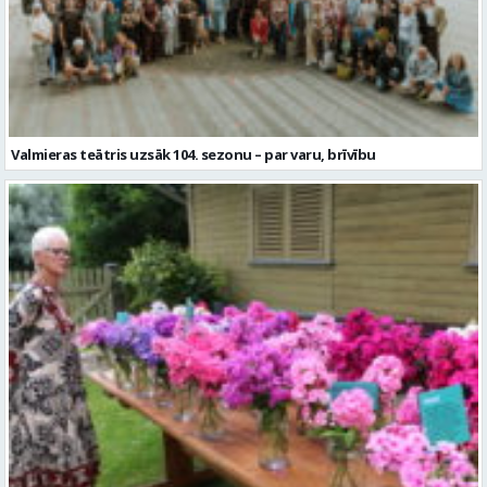
Valmieras teātris uzsāk 104. sezonu – par varu, brīvību