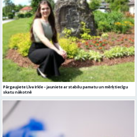
Pārgaujiete Līva Irkle – jauniete ar stabilu pamatu un mērķtiecīgu
skatu nākotnē