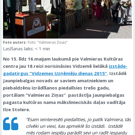
Foto autors:
Foto: "Valmieras Ziņas"
Lasīšanas laiks:
< 1
min
No 15. līdz 16.maijam laukumā pie Valmieras Kultūras
centra jau 18.reizi norisināsies Vidzemē lielākā
izstāde-
gadatirgus “Vidzemes Uzņēmēju dienas 2015”
. Izstādē
Jaunpiebalgas novads ar saviem amatniekiem un
piebaldzēnu izrādīšanos piedalīsies trešo gadu,
portālam “Valmieras Ziņas” pastāstīja Jaunpiebalgas
pagasta kultūras nama mākslinieciskās daļas vadītāja
Ilze Stolere.
“Esam ieinteresēti piedalīties, jo patīk Valmiera, tās
cilvēki un viesi, kas apmeklē šo izstādi. Izstādē
mēs rodam iespēju parādīt sevi un radīt iespaidu