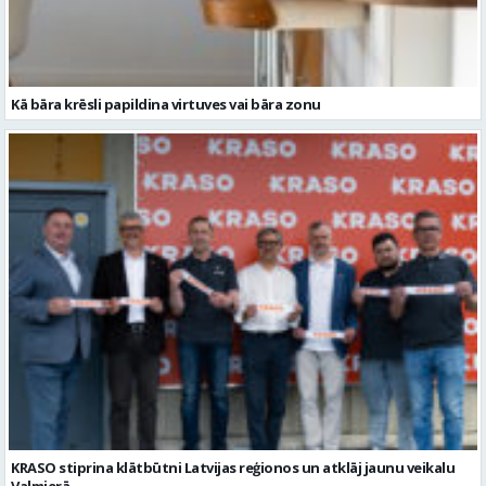
Kā bāra krēsli papildina virtuves vai bāra zonu
KRASO stiprina klātbūtni Latvijas reģionos un atklāj jaunu veikalu