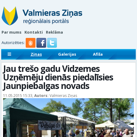
Par mums
Kontakti
Reklāma
Autorizēties:
Ziņas
Galerijas
Afiša
Sludinājumi
Reklāmraksti
Jau trešo gadu Vidzemes
Uzņēmēju dienās piedalīsies
Jaunpiebalgas novads
11.05.2015 15:33,
Autors:
Valmieras Ziņas