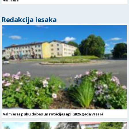
Valmierā
Redakcija iesaka
Valmieras puķu dobes un rotācijas apļi 2026.gada vasarā