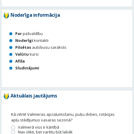
Noderīga informācija
Par
pašvaldību
Noderīgi
kontakti
Pilsētas
autobusu saraksts
Valūtu
kursi
Afiša
Sludinājumi
Aktuālais jautājums
Kā vērtē Valmieras apzaļumošanu, puķu dobes, rotācijas
apļu stādījumus vasaras sezonā?
Valmierā viss ir kārtībā
Nav slikti, bet varētu būt labāk