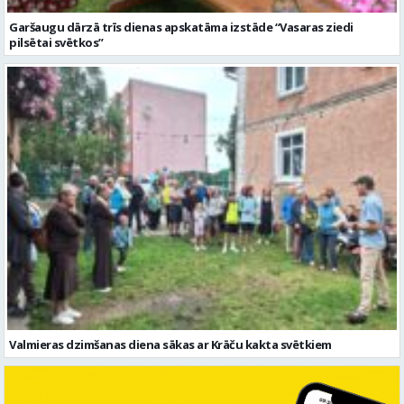
Garšaugu dārzā trīs dienas apskatāma izstāde “Vasaras ziedi
pilsētai svētkos”
Valmieras dzimšanas diena sākas ar Krāču kakta svētkiem