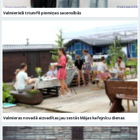
Valmierieši triumfē piemiņas sacensībās
Valmieras novadā aizvadītas jau sestās Mājas kafejnīcu dienas