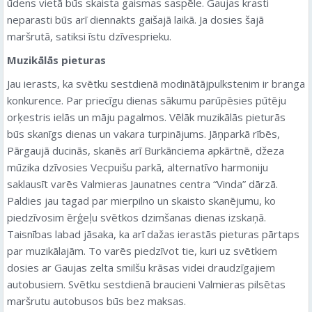
ūdens vietā būs skaista gaismas saspēle. Gaujas krasti
neparasti būs arī diennakts gaišajā laikā. Ja dosies šajā
maršrutā, satiksi īstu dzīvesprieku.
Muzikālās pieturas
Jau ierasts, ka svētku sestdienā modinātājpulkstenim ir branga
konkurence. Par priecīgu dienas sākumu parūpēsies pūtēju
orķestris ielās un māju pagalmos. Vēlāk muzikālās pieturās
būs skanīgs dienas un vakara turpinājums. Jāņparkā rībēs,
Pārgaujā ducinās, skanēs arī Burkānciema apkārtnē, džeza
mūzika dzīvosies Vecpuišu parkā, alternatīvo harmoniju
saklausīt varēs Valmieras Jaunatnes centra “Vinda” dārzā.
Paldies jau tagad par mierpilno un skaisto skanējumu, ko
piedzīvosim ērģeļu svētkos dzimšanas dienas izskaņā.
Taisnības labad jāsaka, ka arī dažas ierastās pieturas pārtaps
par muzikālajām. To varēs piedzīvot tie, kuri uz svētkiem
dosies ar Gaujas zelta smilšu krāsas videi draudzīgajiem
autobusiem. Svētku sestdienā braucieni Valmieras pilsētas
maršrutu autobusos būs bez maksas.