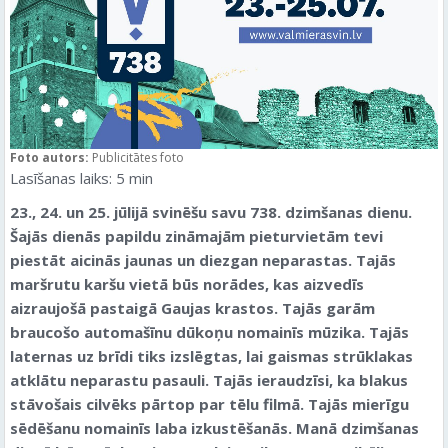
Foto autors:
Publicitātes foto
Lasīšanas laiks:
5
min
23., 24. un 25. jūlijā svinēšu savu 738. dzimšanas dienu.
Šajās dienās papildu zināmajām pieturvietām tevi
piestāt aicinās jaunas un diezgan neparastas. Tajās
maršrutu karšu vietā būs norādes, kas aizvedīs
aizraujošā pastaigā Gaujas krastos. Tajās garām
braucošo automašīnu dūkoņu nomainīs mūzika. Tajās
laternas uz brīdi tiks izslēgtas, lai gaismas strūklakas
atklātu neparastu pasauli. Tajās ieraudzīsi, ka blakus
stāvošais cilvēks pārtop par tēlu filmā. Tajās mierīgu
sēdēšanu nomainīs laba izkustēšanās. Manā dzimšanas