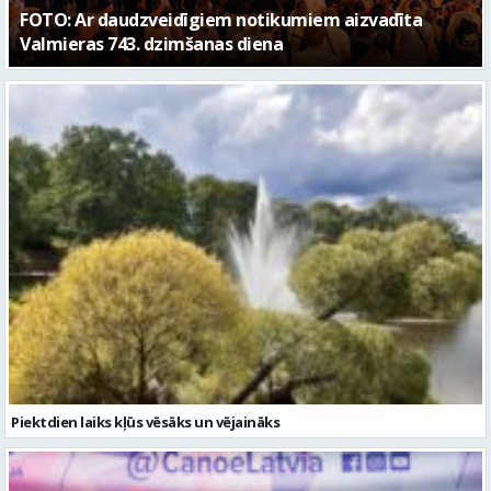
Piektdien laiks kļūs vēsāks un vējaināks