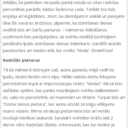
Atklāšu, ka piektdien Vecpuišu parkā mūziķi un citas radošas
personības parādīs, kādus šedevrus rada. Turklāt tos būs
iespēja arī iegādāties, zinot, ka darinājumi ir unikāli un pieejami
tikai šīs vasaras tirdziņos. Jāpiemin, ka dzimšanas dienas
nedēļā būs arī Garšu pieturas – Valmieras ēdināšanas
uzņēmumi būs parūpējušies, lai svētku nedēļā lustētājiem
piedāvātu īpašu dzimšanas dienas ēdienkarti. Gardēži aicināti
paviesoties arī Veides ielā, kur notiks “Vinda”
StreetFood
.
Radošās pieturas
Tā kā Valmierā dzīvojam zaļi, aicinu Jauniešu mājā radīt ko
īpašu, dodot lietām otro elpu. Vēlāk radošu domu lidojumu
pieredzēsim kopā ar improvizācijas teātri. “Vindas” dārzā būs
dažādas spēles, kas patiks mazākajiem svētku dalībniekiem
un, saku no pieredzētā, arī mammām un tētiem. Turpat būs arī
“Domu sienas pietura”, kur aicinu atstāt sirsnīgu vēlējumu
mums visiem. Bērnu atrakciju pieturvieta būs arī netālu
esošajā Vienības laukumā. Savukārt svētdien Krāču ielā 2
durvis vērs Radošais šķūnis. Interesanti, kas tur notiks! Ja