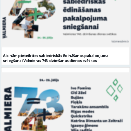
Aicinām pieteikties sabiedriskās ēdināšanas pakalpojuma
sniegšanai Valmieras 743. dzimšanas dienas svētkos
Valmieras 743. dzimšanas dienas koncerti = lieliski mākslinieki + forša
ballīte