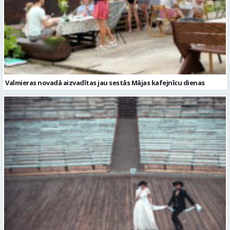
Valmieras novadā aizvadītas jau sestās Mājas kafejnīcu dienas
Valmiera gatava teātra svētkiem – sākas Valmieras vasaras teātra
festivāla nedēļa