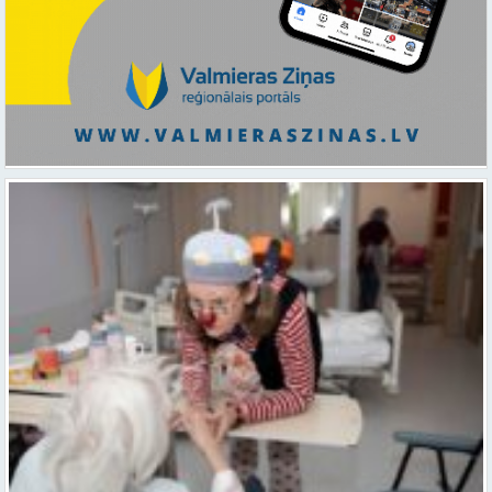
Ar smaidu un profesionālu sirdsiltumu: Dakteri Klauni uzsāk darbu
ar senioriem Vidzemes slimnīcā