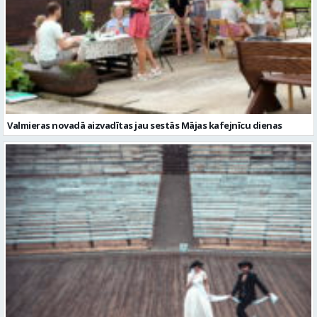
Valmieras novadā aizvadītas jau sestās Mājas kafejnīcu dienas
Valmiera gatava teātra svētkiem – sākas Valmieras vasaras teātra
festivāla nedēļa