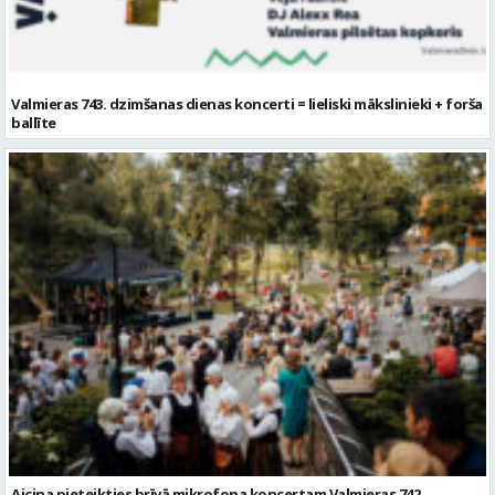
Aicina pieteikties brīvā mikrofona koncertam Valmieras 742.
dzimšanas dienā
Citi raksti šajā kategorijā: