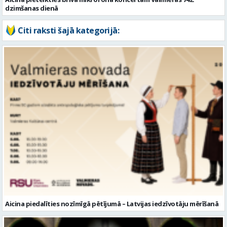
Aicina piedalīties nozīmīgā pētījumā – Latvijas iedzīvotāju mērīšanā