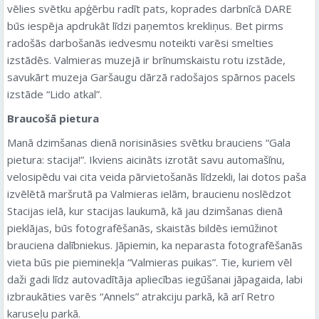
vēlies svētku apģērbu radīt pats, koprades darbnīcā DARE
būs iespēja apdrukāt līdzi paņemtos krekliņus. Bet pirms
radošās darbošanās iedvesmu noteikti varēsi smelties
izstādēs. Valmieras muzejā ir brīnumskaistu rotu izstāde,
savukārt muzeja Garšaugu dārzā radošajos spārnos pacels
izstāde “Lido atkal”.
Braucošā pietura
Manā dzimšanas dienā norisināsies svētku brauciens “Gala
pietura: stacija!”. Ikviens aicināts izrotāt savu automašīnu,
velosipēdu vai cita veida pārvietošanās līdzekli, lai dotos paša
izvēlētā maršrutā pa Valmieras ielām, braucienu noslēdzot
Stacijas ielā, kur stacijas laukumā, kā jau dzimšanas dienā
pieklājas, būs fotografēšanās, skaistās bildēs iemūžinot
brauciena dalībniekus. Jāpiemin, ka neparasta fotografēšanās
vieta būs pie pieminekļa “Valmieras puikas”. Tie, kuriem vēl
daži gadi līdz autovadītāja apliecības iegūšanai jāpagaida, labi
izbraukāties varēs “Annels” atrakciju parkā, kā arī Retro
karuseļu parkā.