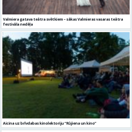
Aicina uz brīvdabas kinolektoriju “Rūjiena un kino”
Ziņu arhīvs
Augusts 2026
Pi
Ot
Tr
Ce
Pi
Se
Sv
1
2