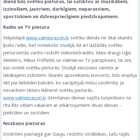
dienā būs svētku pieturas, lai satiktos ar muzikāliem,
izzinošiem, jautriem, darbīgiem, neparastiem,
sportiskiem un dzīvespriecīgiem piedzīvojumiem.
Radio un TV pietura
Mājaslapā
www.valmierasvin.lv
svētku dienās ne tikai skanēs
īpašs radio, bet notiekošo studijā, kā arī dažādās svētku
pieturvietās varēsi redzēt videotiešraidēs. Mani draugi Uģis
Melders, Mikus Frišfelds un Valmieras TV parūpēsies, lai zini,
kas notiek svētku pieturās. Studijā viesosies ciemiņi ar
labākajiem stāstiem. Skanēs apsveikumu koncerts, būs iespēja
tikt pie lieliskām balvām, ko sarūpējuši mūsu uzņēmēji. Ja
nevarēsim tikties klātienē svētku pieturās,
www.valmierasvin.lv
dzimšanas dienas sajūta turpināsies no
rīta līdz vēlam vakaram ar atkārtojumiem divas dienas –
piektdien un sestdien.
Noskaņu pieturas
Dodoties pastaigā gar Gauju, redzēsi strūklakas, taču tajās