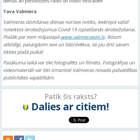
dienās arī pieslēdzies radio un video tiešraidei!
Tava Valmiera
Valmieras dzimšanas dienas norises notiks, ievērojot valstī
noteiktos ierobežojumus Covid-19 izplatīšanās ierobežošanai.
Plašāk par tiem mājaslapā
www.valmierasvin.lv
. Būsim
atbildīgi, pasargāsim sevi un līdzcilvēkus, lai jau drīz varam
tikties plašā pulkā!
Pasākuma laikā var tikt fotografēts un filmēts. Fotogrāfijas un
videomateriāli var tikt izmantoti Valmieras novada pašvaldības
publicitātes vajadzībām.
Patīk šis raksts?
Dalies ar citiem!