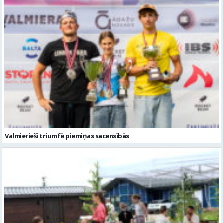
Valmierieši triumfē piemiņas sacensībās