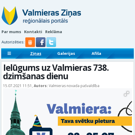
Par mums
Kontakti
Reklāma
Autorizēties:
Ziņas
Galerijas
Afiša
Sludinājumi
Reklāmraksti
Ielūgums uz Valmieras 738.
dzimšanas dienu
15.07.2021 11:51,
Autors:
Valmieras novada pašvaldība