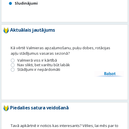
Kā vērtē Valmieras apzaļumošanu, puķu dobes, rotācijas
apļu stādījumus vasaras sezonā?
Valmierā viss ir kārtībā
Nav slikti, bet varētu būt labāk
Stādījumi ir nepārdomāti
Balsot
Piedalies satura veidošanā
Tavā apkārtnē ir noticis kas interesants? Vēlies, lai mēs par to
uzrakstām?
Iesūti, un mēs to publicēsim!