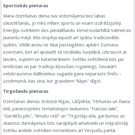
Sportiskās pieturas
Mana dzimšanas diena nav iedomājama bez labas
izkustēšanās, jo mēs mīlam sportu un esam izcili līdzjutēji.
Enerģiju svētkiem dos piedalīšanās
Verve
nodarbībā Valmieras
Jauniešu mājā. Būs iespēja iepazīt arī spāņu tradicionālās
spēles. Vēlāk aicinu ne tikai pastaigāties apkārt Dzirnavu
ezeriņam, bet arī apskatīt tā strūklaku tuvplānā, izbraucot ar
laivām,
supiem
un katamarāniem. Svētku svētdienā būs jau
iemīļotais un par tradīciju kļuvušais rogainings. Savukārt
velobrauciena dalībniekus sagaida gana neparasts finišs –
uzņēmumā, kas zina, kur graudiem “kājas” dīgst.
Tirgošanās pieturas
Dzimšanas dienas tirdziņā Rīgas, Lāčplēša, Tērbatas un Raiņa
ielā, paviesojoties tematiskajos laukumos “Hanzas laiki”,
“Gardēžu pils”, “Amatu ceļš” un “Tirgotāju iela, gardumus un
skaistus darinājumus būs sarūpējuši amatnieki un mājražotāji.
Svētku andele svētdien norisināsies arī Vecpuišu parkā.