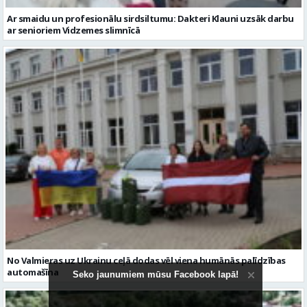
No Valmieras uz Ukrainu ceļā dodas vēl viena humānās palīdzības
automašīna
Seko jaunumiem mūsu Facebook lapā!