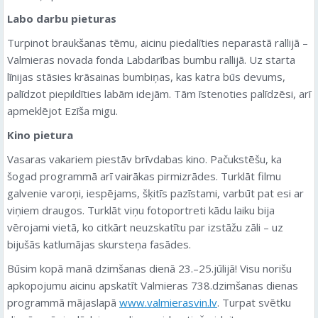
Labo darbu pieturas
Turpinot braukšanas tēmu, aicinu piedalīties neparastā rallijā –
Valmieras novada fonda Labdarības bumbu rallijā. Uz starta
līnijas stāsies krāsainas bumbiņas, kas katra būs devums,
palīdzot piepildīties labām idejām. Tām īstenoties palīdzēsi, arī
apmeklējot Ezīša migu.
Kino pietura
Vasaras vakariem piestāv brīvdabas kino. Pačukstēšu, ka
šogad programmā arī vairākas pirmizrādes. Turklāt filmu
galvenie varoņi, iespējams, šķitīs pazīstami, varbūt pat esi ar
viņiem draugos. Turklāt viņu fotoportreti kādu laiku bija
vērojami vietā, ko citkārt neuzskatītu par izstāžu zāli – uz
bijušās katlumājas skursteņa fasādes.
Būsim kopā manā dzimšanas dienā 23.–25.jūlijā! Visu norišu
apkopojumu aicinu apskatīt Valmieras 738.dzimšanas dienas
programmā mājaslapā
www.valmierasvin.lv
. Turpat svētku