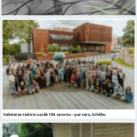
Valmieras teātris uzsāk 104. sezonu – par varu, brīvību