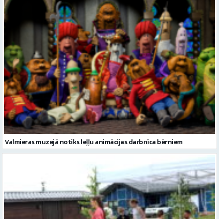
Valmieras muzejā notiks leļļu animācijas darbnīca bērniem