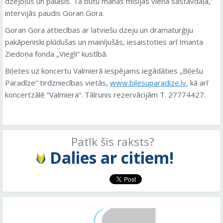
dzejoļus un palasīs. Tā būtu manas misijas viena sastāvdaļa,”
intervijās paudis Goran Gora.
Goran Gora attiecības ar latviešu dzeju un dramaturģiju
pakāpeniski plūdušas un mainījušās, iesaistoties arī Imanta
Ziedoņa fonda „Viegli“ kustībā.
Biļetes uz koncertu Valmierā iespējams iegādāties „Biļešu
Paradīze“ tirdzniecības vietās,
www.bilesuparadize.lv
, kā arī
koncertzālē “Valmiera“. Tālrunis rezervācijām T. 27774427.
Patīk šis raksts?
Dalies ar citiem!