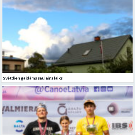
Svētdien gaidāms saulains laiks