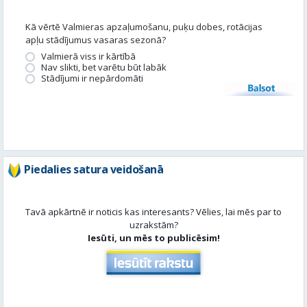
Kā vērtē Valmieras apzaļumošanu, puķu dobes, rotācijas
apļu stādījumus vasaras sezonā?
Valmierā viss ir kārtībā
Nav slikti, bet varētu būt labāk
Stādījumi ir nepārdomāti
Balsot
Piedalies satura veidošanā
Tavā apkārtnē ir noticis kas interesants? Vēlies, lai mēs par to
uzrakstām?
Iesūti, un mēs to publicēsim!