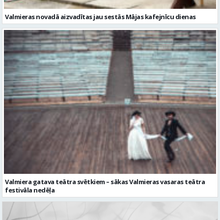
Valmieras novadā aizvadītas jau sestās Mājas kafejnīcu dienas
Valmiera gatava teātra svētkiem – sākas Valmieras vasaras teātra
festivāla nedēļa