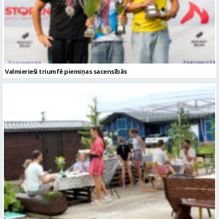
Valmierieši triumfē piemiņas sacensībās