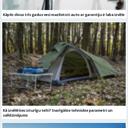
Kāpēc divus trīs gadus veci mazlietoti auto ar garantiju ir laba izvēle
Kā izvēlēties izturīgu telti? Svarīgākie tehniskie parametri un
salīdzinājums