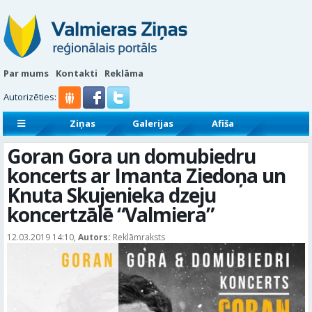
Par mums
Kontakti
Reklāma
Autorizēties:
Ziņas
Galerijas
Afiša
Sludinājumi
Reklāmraksti
Goran Gora un domubiedru
koncerts ar Imanta Ziedoņa un
Knuta Skujenieka dzeju
koncertzālē “Valmiera”
12.03.2019 14:10,
Autors:
Reklāmraksts