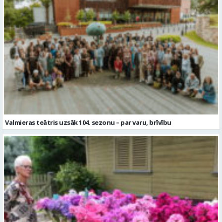
Valmieras teātris uzsāk 104. sezonu – par varu, brīvību