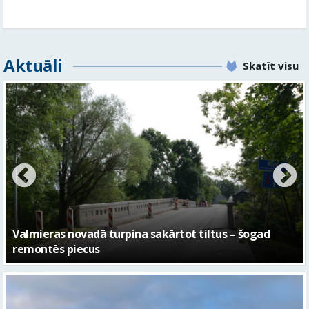
Aktuāli
Skatīt visu
No pagaidu teātra līdz laikmetīgās kultūras centram
– kā attīstīsies “Kurtuve”