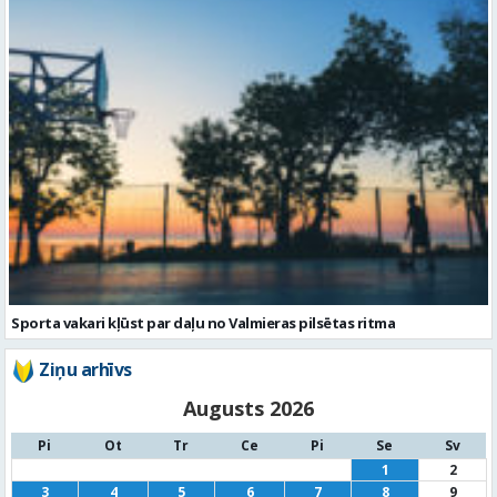
Sporta vakari kļūst par daļu no Valmieras pilsētas ritma
Ziņu arhīvs
Augusts 2026
Pi
Ot
Tr
Ce
Pi
Se
Sv
1
2
3
4
5
6
7
8
9