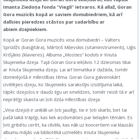
Imanta Ziedoņa fonda “Viegli” ietvaros. Kā allaž, Goran
Gora muzicēs kopā ar saviem domubiedriem, kā arī
dalīsies pieredzes stāstos par sadarbību ar
abiem dzejniekiem.
Kopā ar Goran Gora muzicēs viņa domubiedri – Valters
Sprūdžs (basģitāra), Mārtiņš Miļevskis (sitaminstrumenti), Uģis
Krišjānis (klavieres). Albuma „Mosties“ kodols ir Knuta
Skujenieka dzeja. Tajā Goran Gora iekļāvis 12 dziesmas tikai
ar Knuta Skujenieka dzeju. Lai arī tematika ir dažāda, tomēr
dominējošā ir mīlestības tēma. Goran Gora galvenokārt
izvēlējies dzeju, ko Skujenieks sarakstījis izsūtījuma laikā,
tāpēc dzejoļos ir daudz ilgu un smeldzes, tomēr reizē tā ir arī
neprātīgi skaista un ļoti dziļa mīlestības dzeja:
„Viņa dzejoļi ir unikāli un ļoti jaudīgi, tie ir ļoti skarbi, bet tai
pašā laikā trāpīgi, kas liek aizdomāties par lielajām tēmām. Es
ļoti gribētu cerēt, ka cilvēki, kas nāk uz koncertiem vai klausās
albumu mājās vai bibliotēkā uzmeklēs Knuta Skujenieka