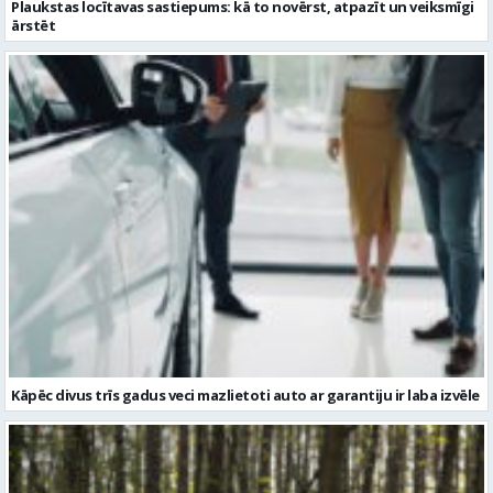
Plaukstas locītavas sastiepums: kā to novērst, atpazīt un veiksmīgi
ārstēt
Kāpēc divus trīs gadus veci mazlietoti auto ar garantiju ir laba izvēle