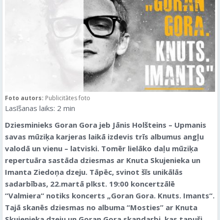
Foto autors:
Publicitātes foto
Lasīšanas laiks:
2
min
Dziesminieks Goran Gora jeb Jānis Holšteins – Upmanis
savas mūziķa karjeras laikā izdevis trīs albumus angļu
valodā un vienu – latviski. Tomēr lielāko daļu mūziķa
repertuāra sastāda dziesmas ar Knuta Skujenieka un
Imanta Ziedoņa dzeju. Tāpēc, svinot šīs unikālās
sadarbības, 22.martā plkst. 19:00 koncertzālē
“Valmiera“ notiks koncerts „Goran Gora. Knuts. Imants“.
Tajā skanēs dziesmas no albuma “Mosties” ar Knuta
Skujenieka dzeju un Goran Gora skaņdarbi, kas tapuši