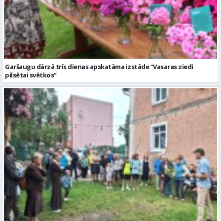
Garšaugu dārzā trīs dienas apskatāma izstāde “Vasaras ziedi
pilsētai svētkos”