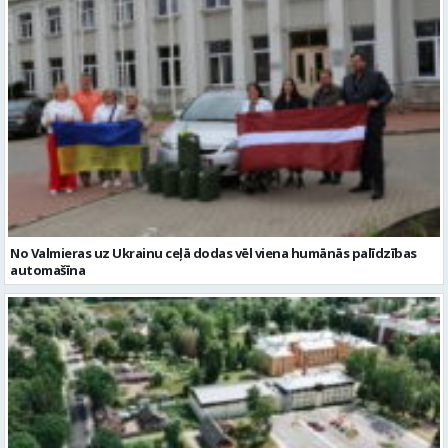
No Valmieras uz Ukrainu ceļā dodas vēl viena humānās palīdzības
automašīna