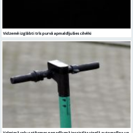
Vidzemē izglābti trīs purvā apmaldījušies cilvēki
Valmierā ceļu satiksmes negadījumā iesaistīta vieglā automašīna un