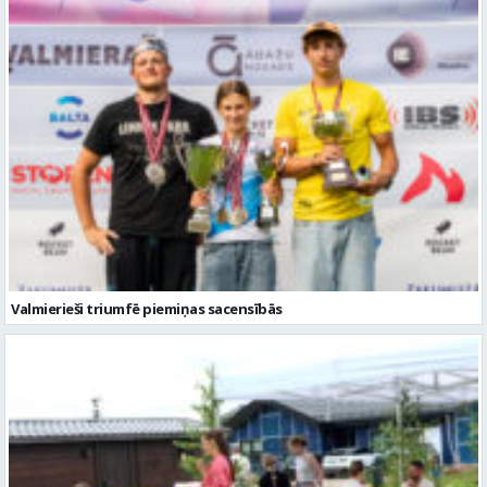
Valmierieši triumfē piemiņas sacensībās