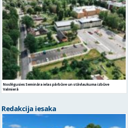
Noslēgusies Semināra ielas pārbūve un stāvlaukuma izbūve
Valmierā
Redakcija iesaka