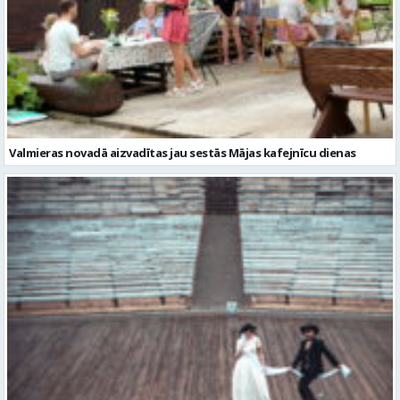
Valmieras novadā aizvadītas jau sestās Mājas kafejnīcu dienas