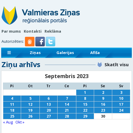
Par mums
Kontakti
Reklāma
Autorizēties:
Ziņas
Galerijas
Afiša
Ziņu arhīvs
Sludinājumi
Reklāmraksti
Skatīt visu
Septembris 2023
Pi
Ot
Tr
Ce
Pi
Se
Sv
1
2
3
4
5
6
7
8
9
10
11
12
13
14
15
16
17
18
19
20
21
22
23
24
25
26
27
28
29
30
« Aug
Okt »