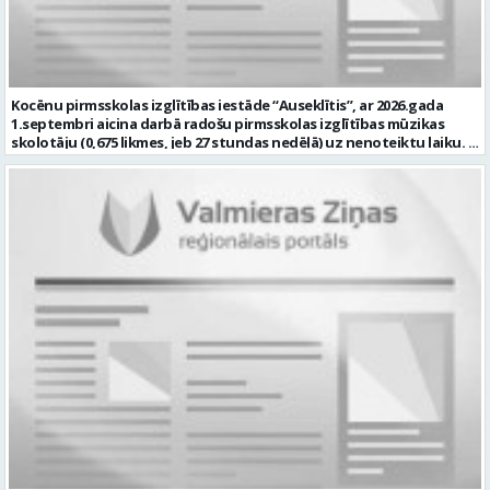
normatīvajiem aktiem Zināšanas par bērnu attīstību, iekļaujošās
izglītības principiem un speciālā pedagoga darba metodēm
pirmsskolā Prasme plānot, organizēt un izvērtēt individuālo
atbalstu bērniem Labas sadarbības un komunikācijas prasmes
darbā ar bērniem, vecākiem un kolēģiem Atbildības sajūta, empātija,
pacietība un augsta profesionālā ētika Labas latviešu valodas
Kocēnu pirmsskolas izglītības iestāde “Auseklītis”, ar 2026.gada
zināšanas atbilstoši normatīvo aktu prasībām Prasme strādāt ar
1.septembri aicina darbā radošu pirmsskolas izglītības mūzikas
informācijas un komunikācijas tehnoloģijām ikdienas darba
skolotāju (0,675 likmes, jeb 27 stundas nedēļā) uz nenoteiktu laiku.
pienākumu veikšanai. mēs piedāvājam: Darbu uz nenoteiktu laiku 30
Darba vieta: Kalna iela 2, Kocēni, Kocēnu pagasts, Valmieras novads
stundas nedēļā (1 likme) Atalgojumu EUR 1351 pirms nodokļu
Ja Jūs vēlaties: plānot un nodrošināt kvalitatīvu, izglītojamo
nomaksas (t.sk. piemaksa par darbu īpašos apstākļos) Sociālās
vecumam atbilstošu mācību procesu; veikt izglītojamo attīstības
garantijas Darba devēja līdzfinansētu veselības apdrošināšanas
dinamikas izpēti; sadarbībā ar Iestādes skolotājiem, organizēt
polisi Profesionālās kompetences pilnveides iespējas Dinamisku,
svētkus, tematiskus pasākumus, jautrus brīžus un citas aktivitātes;
radošu un atbalstošu darba vidi Pretendentiem profesionālās
plānot savu darbību, sagatavot amata veikšanai nepieciešamo
darbības aprakstu (CV) un izglītības dokumenta kopiju lūdzam
dokumentāciju, tostarp e-vidē; iesaistīties Iestādes attīstības
iesniegt līdz 2026. gada 17.augustam e-pastā vgv@valmiera.edu.lv.
plānošanā un īstenošanā atbilstoši kompetencei; un Jums ir:
Tālrunis uzziņai: 29182105. Profesija: SPECIĀLAIS PEDAGOGS Darba
izglītība atbilstoši Ministru kabineta noteikumiem Nr. 569
vietas adrese: LATVIJA, Jumaras iela 9, Valmiera, Valmieras nov.
“Noteikumi par pedagogiem nepieciešamo izglītību un profesionālo
Darbības joma: Izglītība / Zinātne Pieteikto vietu skaits: 1 Aktuāla
kvalifikāciju un pedagogu profesionālās kompetences pilnveides
līdz: 2026-08-17 Kontaktpersona: vgv@valmiera.edu.lv 29182105
kārtību”; pieredze darbā ar bērniem; valsts valodas prasmes
atbilstoši Valsts valodas likuma prasībām; obligāta ārsta izziņa
(veidlapa Nr.027/u) ar atļauju strādāt pedagoģisko darbu; atbilstība
Izglītības likuma un Bērnu tiesību aizsardzības likuma noteiktajām
prasībām; kompetences: prasme patstāvīgi un mērķtiecīgi
organizēt savu darbu; psiholoģiskā noturība un augsta saskarsmes
kultūra; Mēs piedāvājam: 0,675 likmes; 27 stundas nedēļā atalgojumu