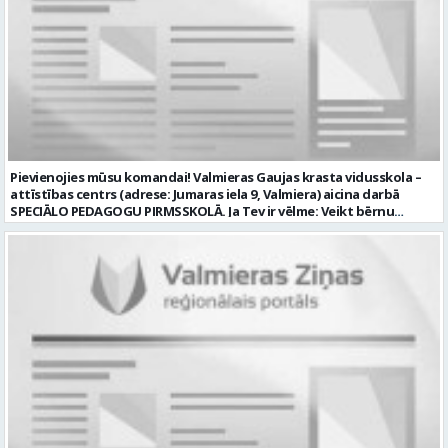
noteikumus; un ja Tev ir: vismaz divu gadu pieredze līdzīgā darbā vai
amatā; labas datorprasmes; valsts valodas prasmes atbilstoši Valsts
valodas likuma prasībām; kompetences: prasme patstāvīgi pieņemt
lēmumus un organizēt savu darbu; lieliskas komunikācijas spējas;
precizitāte; pozitīva un atbildīga attieksme pret darbu; prasme
sadarboties un strādāt komandā; mēs piedāvājam: pamatalgu
pārbaudes laikā 985.00 EUR, pēc pārbaudes laika 1035.00 EUR pirms
nodokļu nomaksas; iespēju saņemt atvaļinājuma pabalstu darba un
dzīves līdzsvaram par labu darba sniegumu; darba devēja
līdzfinansētu veselības apdrošināšanu pēc pārbaudes laika beigām,
Pievienojies mūsu komandai! Valmieras Gaujas krasta vidusskola –
kā arī citas sociālās garantijas/labumus atbilstoši darba rezultātam
attīstības centrs (adrese: Jumaras iela 9, Valmiera) aicina darbā
un normatīvajos aktos noteiktajam; drošu un sakārtotu darba vidi;
SPECIĀLO PEDAGOGU PIRMSSKOLĀ. Ja Tev ir vēlme: Veikt bērnu
darbu atsaucīgu kolēģu komandā. CV un pieteikuma vēstuli lūdzam
attīstības, mācīšanās un speciālo vajadzību izvērtēšanu savas
iesniegt Valmieras Kultūras centrā (adrese: Rīgas iela 10, Valmiera,
kompetences ietvaros Plānot un īstenot individuālās un grupu
Valmieras novads) vai nosūtīt uz e-pastu
nodarbības bērniem ar speciālām izglītības vajadzībām Izstrādāt
kultura@valmierasnovads.lv ar norādi “Skaņu un gaismas operatora
individuālos atbalsta pasākumus un piedalīties individuālo
amatam” līdz 2026. gada 24. augustam. Tālrunis papildu informācijai:
izglītības programmu izstrādē un īstenošanā Sniegt metodisku
27767401. Profesija: SKAŅU OPERATORS Darba vietas adrese: LATVIJA,
atbalstu pirmsskolas pedagogiem darbā ar bērniem, kuriem
Rīgas iela 10, Valmiera, Valmieras nov. Darbības joma: Elektronika /
nepieciešams papildu atbalsts Konsultēt bērnu vecākus par bērna
Enerģētika / Elektroenerģija Pieteikto vietu skaits: 1 Aktuāla līdz:
attīstības veicināšanu un nepieciešamajiem atbalsta pasākumiem
2026-08-24 Kontaktpersona: kultura@valmierasnovads.lv 27767401
Sadarboties ar izglītības iestādes atbalsta komandu, pedagogiem
un citiem speciālistiem. Veikt pedagoģisko dokumentāciju atbilstoši
normatīvo aktu prasībām Piedalīties izglītības iestādes attīstības
pilnveidē un ja Tev ir: Augstākā pedagoģiskā izglītība speciālajā
pedagoģijā vai atbilstoša profesionālā kvalifikācija saskaņā ar