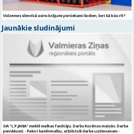
Vidzemes slimnīcā asins krājumi pietiekami šodien, bet kā būs rīt?
Jaunākie sludinājumi
SIA "L.P.JANA" meklē malkas fasētāju. Darbs Kocēnos maiņās. Darba
pienākumi: - Pakot kamīnmalku, atbilstoši darba uzdevumam -