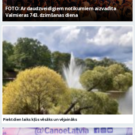
FOTO: Valmieras pilsētas svētku gājiens 2026
Piektdien laiks kļūs vēsāks un vējaināks