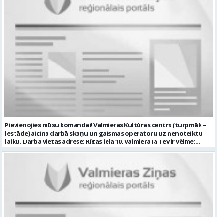
un komunikācijas prasmes pieredze transportlīdzekļu remontu
veikšanā UZŅĒMUMS PIEDĀVĀ: darbu stabilā uzņēmumā darba
samaksu no 1600 EUR (pirms nodokļu nomaksas) darba laiku pēc
grafika: dežūra 08.00 – 17.00, 2.dežūra 08.00 – 21.00. pilnas sociālās
garantijas veselības apdrošināšanas iespējas dinamisku un
profesionālu darba vidi CV ar norādi vakancei „Tehniskās palīdzības
automobiļa vadītājs” iesniegt: sūtot elektroniski uz info@vtu-
valmiera.lv personīgi SIA „VTU Valmiera”, Reģ.nr. 40003004220,
administrācijas ēkas „Brandeļi”, Brandeļi, Kocēnu pagasts, Valmieras
novads, personāla daļā darba dienās no plkst. 09:00 līdz 16:00.
Sazināsimies ar pretendentiem, kuri būs izvirzīti nākamajai atlases
kārtai. * Iesniegtos personas datus SIA “VTU VALMIERA” izmantos, lai
konkursa kārtībā noteiktu vakancei atbilstošāko kandidātu. Ja
kandidāts vēlas, lai viņa personas dati tiktu saglabāti SIA “VTU
VALMIERA” iekšējā datu bāzē ar mērķi tos apstrādāt citos SIA “VTU
Pievienojies mūsu komandai! Valmieras Kultūras centrs (turpmāk –
VALMIERA” personāla atlases konkursos, tad pieteikumā vakancei
Iestāde) aicina darbā skaņu un gaismas operatoru uz nenoteiktu
lūdzam kandidātam norādīt savu piekrišanu personas datu
laiku. Darba vietas adrese: Rīgas iela 10, Valmiera Ja Tev ir vēlme:
saglabāšanai. Profesija: AUTOMOBIĻA VADĪTĀJS Darba vietas adrese:
nodrošināt skaņas un gaismas iekārtu un to vadības sistēmas
LATVIJA, Brandeļi, Brandeļi, Kocēnu pag., Valmieras nov. Darba laika
darbību un attīstību Iestādē; veikt skaņotāja un gaismošanas
veids: Maiņu darbs Darbības joma: Pakalpojumi Pieteikto vietu
operatora pienākumus pasākumos Iestādēs telpās un ārpus tām
skaits: 1 Aktuāla līdz: 2026-08-21 Kontaktpersona: CV ar norādi
Iestādes; piemērot skaņas un gaismas mākslinieciskos risinājumus
vakancei lūdzu sūtīt uz e-pastu info@vtu-valmiera.lv vai iesniegt
pasākumos, plānot un organizēt apskaņošanas un gaismošanas
personīgi
procesu, kā arī veikt pasākumu apskaņošanu un gaismošanu;
piedalīties Iestādes organizēto pasākumu tehniskajā uzbūvē un
nobūvē, sniegtu tehnisko atbalstu; pārzināt darbā lietojamo
tehnisko un elektroiekārtu darbības principus, lietošanas