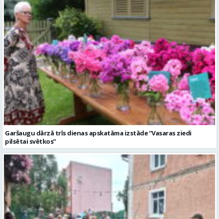
Garšaugu dārzā trīs dienas apskatāma izstāde “Vasaras ziedi
pilsētai svētkos”