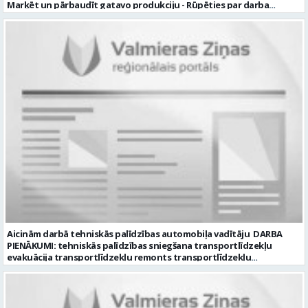
Marķēt un pārbaudīt gatavo produkciju - Rūpēties par darba
kvalitāti un kārtību darba vietā Prasības kandidātiem: - Laba fiziskā
izturība - Precizitāte un ātrums - Prasme un vēlme strādāt komandā
Uzņēmums piedāvā: - Atalgojumu EUR 1200 bruto (atkarīgs no
padarītā) - Vienmēr laikā izmaksātu algu - Profesionālus un
atbalstošus kolēģus Lūgums CV sūtīt uz e- pastu:
pasutijumi@lpjana.lv vai zvanīt pa tālruni: 28319289 Profesija:
SAIŅOŠANAS OPERATORS Algas izmaksas veids: Laika darba alga
Darba vietas adrese: LATVIJA, Gravas iela 2, Kocēni, Kocēnu pag.,
Valmieras nov. Slodze: Viena vesela slodze Darbības joma: Ražošana
Pieteikto vietu skaits: 2 Aktuāla līdz: 2027-09-07 Darba sākšanas
datums: 2026-08-17 Kontaktpersona: Davids Pavlovs
Aicinām darbā tehniskās palīdzības automobiļa vadītāju DARBA
PIENĀKUMI: tehniskās palīdzības sniegšana transportlīdzekļu
evakuācija transportlīdzekļu remonts transportlīdzekļu
sagatavošana tehniskai apskatei PRASĪBAS PRETENDENTIEM:
profesionālā vai vispārējā vidējā izglītība DE, CE kategorijas
transportlīdzekļa vadītāja apliecība vēlama D, CE kategorijas
transportlīdzekļa vadītāja pieredze vismaz 2 gadi labas saskarsmes