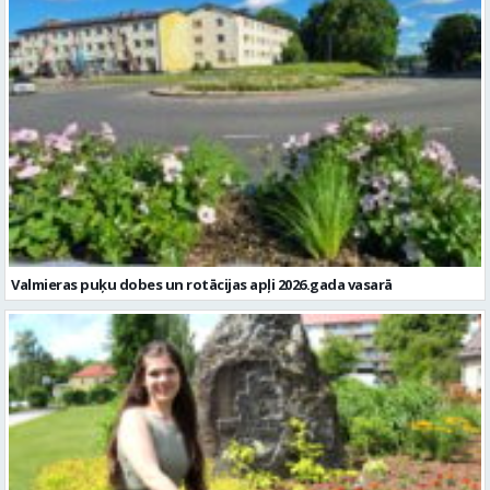
Valmieras puķu dobes un rotācijas apļi 2026.gada vasarā