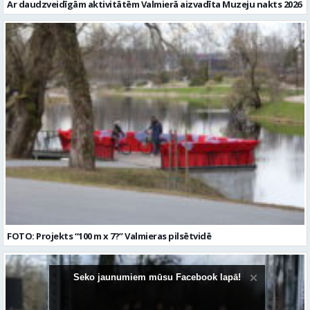
Ar daudzveidīgām aktivitātēm Valmierā aizvadīta Muzeju nakts 2026
FOTO: Projekts “100 m x 7?” Valmieras pilsētvidē
Seko jaunumiem mūsu Facebook lapā!