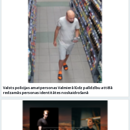
Valsts policijas amatpersonas Valmierā lūdz palīdzību attēlā
redzamās personas identitātes noskaidrošanā