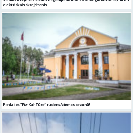
elektriskais skrejritenis
Piedalies “Fiz-Kul-Tūre” rudens/ziemas sezonā!