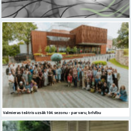
Valmieras teātris uzsāk 104. sezonu – par varu, brīvību