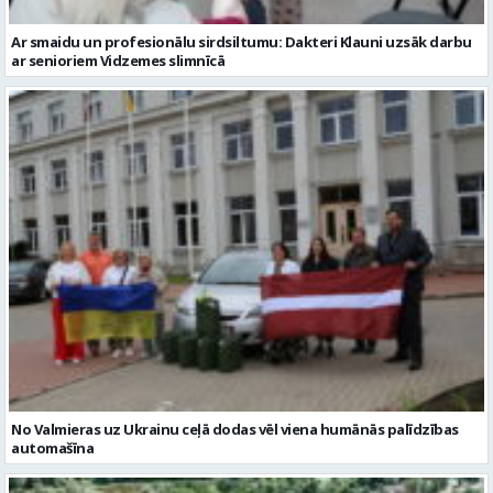
Ar smaidu un profesionālu sirdsiltumu: Dakteri Klauni uzsāk darbu
ar senioriem Vidzemes slimnīcā
No Valmieras uz Ukrainu ceļā dodas vēl viena humānās palīdzības
automašīna