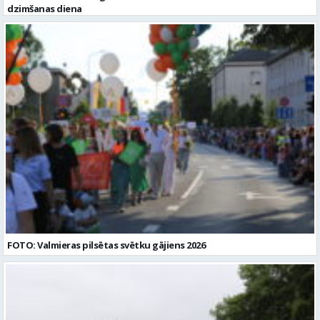
līdz: 2026-08-16 Kontaktpersona:
dzimšanas diena
rubenes.pamatskola@valmiera.edu.lv 29487602 Izglītības līmenis:
Vispārējā vidējā izglītība
FOTO: Valmieras pilsētas svētku gājiens 2026