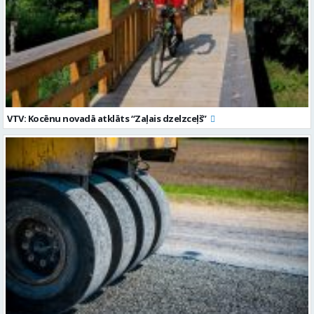
VTV: Kocēnu novadā atklāts “Zaļais dzelzceļš”