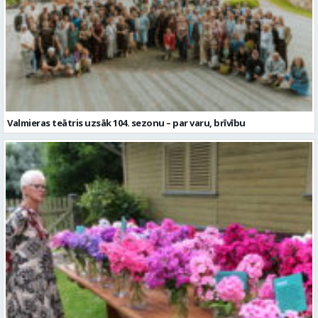
Valmieras teātris uzsāk 104. sezonu – par varu, brīvību