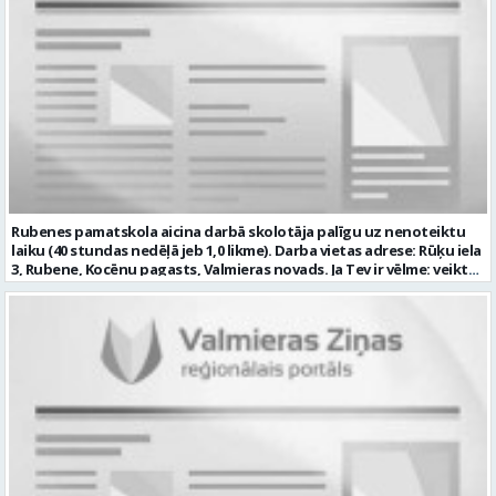
Rubenes pamatskola aicina darbā skolotāja palīgu uz nenoteiktu
laiku (40 stundas nedēļā jeb 1,0 likme). Darba vietas adrese: Rūķu iela
3, Rubene, Kocēnu pagasts, Valmieras novads. Ja Tev ir vēlme: veikt
bērnu aprūpi ikdienā; sadarboties ar grupas skolotājām, sniegt
atbalstu bērniem mācību jomu apguvē; veidot bērnos kulturālas
uzvedības un higiēnas iemaņas; rūpēties par bērnu dienas režīma
ievērošanu; nodrošināt telpu, inventāra tīrību un kārtību; un ja Tev
ir: vismaz vispārējā vidējā izglītība (vēlams praktiskā pieredze darbā
ar bērniem); valsts valodas prasmes atbilstoši Valsts valodas likuma
prasībām; kompetences: prasme plānot, organizēt un kvalitatīvi
veikt savu darbu, disciplinētība; pozitīva, radoša un atbildīga
attieksme pret darbu; psiholoģiskā noturība un augsta saskarsmes
kultūra; pozitīva un atbildīga attieksme pret darbu; mēs
piedāvājam: pamatalgu pārbaudes laikā 780,00 EUR pirms nodokļu
nomaksas, pēc pārbaudes laika 850 EUR pirms nodokļu nomaksas;