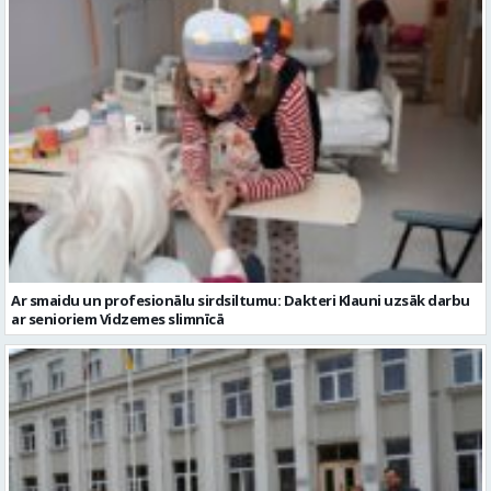
Ar smaidu un profesionālu sirdsiltumu: Dakteri Klauni uzsāk darbu
ar senioriem Vidzemes slimnīcā