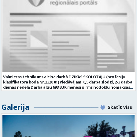
pēc vienošanās: normālais vai nepilnais darba laiks. Darba
kontaktinformācija: Valkas ielā 11, Strenčos, Valmieras novadā, LV
pienākumi: • veikt bērnu runas, valodas un komunikācijas funkciju
-4730, e-pasts: info@strencupns.lv. Papildu informāciju par
audiologopēdisko izpēti un novērtēšanu, identificējot iespējamos
personas datu apstrādi jūs varat iegūt interneta mājas
traucējumus; • izstrādāt, īstenot un regulāri aktualizēt individuālus
lapā: https://strencupns.lv/ Profesija: APKOPĒJS Algas izmaksas
terapijas plānus, ņemot vērā katra bērna vajadzības, spējas un
veids: Laika darba alga Darba vietas adrese: LATVIJA, Valkas iela 11,
sasniedzamos terapijas mērķus; • vadīt individuālas un, ja
Strenči, Valmieras nov. Slodze: Viena vesela slodze Darbības joma:
nepieciešams, grupu audiologopēdijas nodarbības, izmantojot
Veselības aprūpe / Sociālā aprūpe Pieteikto vietu skaits: 1 Aktuāla
pierādījumos balstītas metodes un atbilstošus materiālus; •
līdz: 2026-08-18 Kontaktpersona: CV sūtīt uz e- pastu:
regulāri novērtēt un dokumentēt bērna progresu, atbilstoši tam
vakances@strencupns.lv
pielāgojot terapijas plānu; • sadarboties ar bērna vecākiem vai
citiem likumiskajiem pārstāvjiem, sniedzot konsultācijas un
ieteikumus valodas un komunikācijas prasmju veicināšanai ikdienā; •
piedalīties multiprofesionālās komandas darbā un integrēt
audiologopēdijas mērķus kopējā pacienta ārstēšanas un
rehabilitācijas plānā; • sadarboties ar citiem ārstniecības procesā
Valmieras tehnikums aicina darbā FIZIKAS SKOLOTĀJU (profesiju
iesaistītajiem speciālistiem un savas profesionālās kompetences
klasifikatora koda Nr.2320 01) Piedāvājam: 0,5 darba slodzi, 2-3 darba
ietvaros veikt izglītojošu darbu; • dokumentēt profesionālo
dienas nedēļā Darba algu 693 EUR mēnesī pirms nodokļu nomaksas
darbību atbilstoši normatīvo aktu un slimnīcas dokumentu
par 0,5 slodzi (15 stundas nedēļā) Apmaksātu veselības
pārvaldības prasībām. Prasības: • profesionālā augstākā izglītība
apdrošināšanas polisi (pēc pārbaudes laika) Apmaksātu
veselības aprūpē un iegūta audiologopēda profesionālā
profesionālo pilnveidi Atbalstu no kompetentiem kolēģiem
Galerija
kvalifikācija; • spēkā esošs audiologopēda sertifikāts; • reģistrācija
Skatīt visu
Modernu darba vidi un labus darba apstākļus Ceļa izdevumu
Ārstniecības personu un ārstniecības atbalsta personu reģistrā; •
kompensāciju no 20.kilometra, nokļūšanai no dzīvesvietas uz darba
atbilstība Bērnu tiesību aizsardzības likuma 72. pantā noteiktajām
vietu Prasības pretendentam: Augstākā pedagoģiskā izglītība
prasībām; • valsts valodas prasme normatīvajos aktos noteiktajā
specialitātē vai augstākā izglītība attiecīgajā jomā (var strādāt
apjomā; • labas datorprasmes, tostarp prasme strādāt ar veselības
vidusskolas klasēs) Pozitīva un radoša attieksme pret darbu
aprūpes informācijas sistēmām; • augsta atbildības sajūta,
Teicama valsts valodas prasme Labas saskarsmes iemaņas Labas
emocionālā noturība, empātija, tolerance un labas komunikācijas