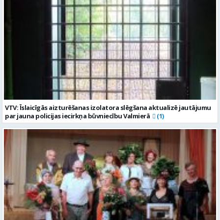
VTV: Īslaicīgās aizturēšanas izolatora slēgšana aktualizē jautājumu
par jauna policijas iecirkņa būvniecību Valmierā
(1)