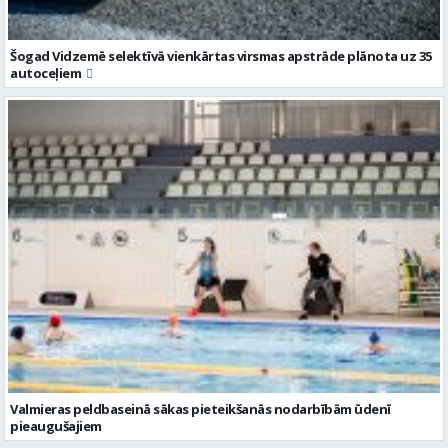
Šogad Vidzemē selektīvā vienkārtas virsmas apstrāde plānota uz 35
autoceļiem
Valmieras peldbaseinā sākas pieteikšanās nodarbībām ūdenī
pieaugušajiem