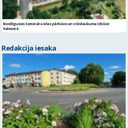
Noslēgusies Semināra ielas pārbūve un stāvlaukuma izbūve
Valmierā
Redakcija iesaka