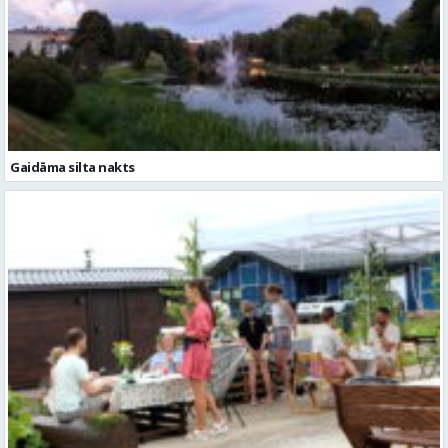
Gaidāma silta nakts