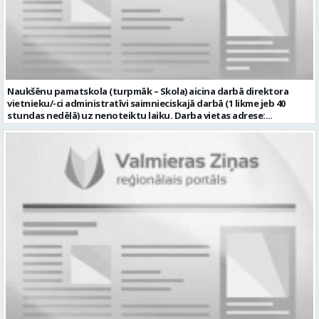
iespēju saņemt atvaļinājuma pabalstu par labu darba sniegumu;
darba devēja līdzfinansētu veselības apdrošināšanu pēc pārbaudes
laika beigām, kā arī citas sociālās garantijas atbilstoši darba
rezultātiem un normatīvajos aktos noteiktajam; drošu, estētisku
un sakārtotu darba vidi. Pieteikuma vēstuli, profesionālās darbības
aprakstu (CV), lūdzam iesniegt elektroniski, nosūtot uz e-pastu:
rubenes.pamatskola@valmiera.edu.lv ar norādi “Skolotāja palīga
Naukšēnu pamatskola (turpmāk – Skola) aicina darbā direktora
vakance” līdz 2026. gada 16.augustam plkst. 12.00. Tālrunis papildu
vietnieku/-ci administratīvi saimnieciskajā darbā (1 likme jeb 40
informācijai: 29487602 Profesija: SKOLOTĀJA PALĪGS Darba vietas
stundas nedēļā) uz nenoteiktu laiku. Darba vietas adrese:
adrese: LATVIJA, Rūķu iela 3, Rubene, Kocēnu pag., Valmieras nov.
“Naukšēnu skola”, Naukšēni, Naukšēnu pagasts, Valmieras novads.
Darbības joma: Izglītība / Zinātne Pieteikto vietu skaits: 1 Aktuāla
Ja Tev ir vēlme: • vadīt Skolas saimniecisko darbu; • plānot, vadīt un
līdz: 2026-08-16 Kontaktpersona:
kontrolēt tehnisko darbinieku darbu, nodrošinot saimniecisko
rubenes.pamatskola@valmiera.edu.lv 29487602 Izglītības līmenis:
darbu izpildi; • piedalīties Skolas budžeta plānošanā, izpildes
Vispārējā vidējā izglītība
kontrolē un iepirkuma procedūras izstrādē un organizēšanā,
nodrošināt Skolas racionālu resursu izmantošanu; • iegādāties
nepieciešamo inventāru, instrumentus un citas materiālās vērtības,
nepieciešamības gadījumos sastādīt tehnisko specifikāciju un veikt
tirgus izpēti; • sekot darba aizsardzības un ugunsdrošības
noteikumu ievērošanai Skolā; • nodrošināt Skolas inženiertīklu
(elektrotīkla, signalizācijas, ūdensvada un kanalizācijas, apkures
sistēmas) savlaicīgu tehnisko apkopi un profilaktisko apkalpošanu,
uzturēšanu kārtībā un piedalīties šajā darbā; • piedalīties Skolas
attīstības plānošanā; • iesaistīties Skolas attīstības mērķu un
uzdevumu īstenošanā, kā arī Skolas īstenotajos projektos; • veikt
Skolas materiālo vērtību uzskaiti, kontroli, piedalīties