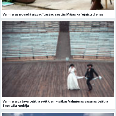
Valmieras novadā aizvadītas jau sestās Mājas kafejnīcu dienas
Valmiera gatava teātra svētkiem – sākas Valmieras vasaras teātra
festivāla nedēļa