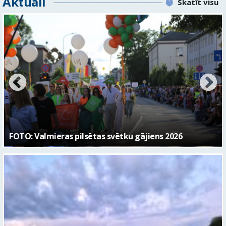
Aktuāli
Skatīt visu
Valmieras svētku nedēļā Kazu krācēs atklāj skulptūru
“Kaza”