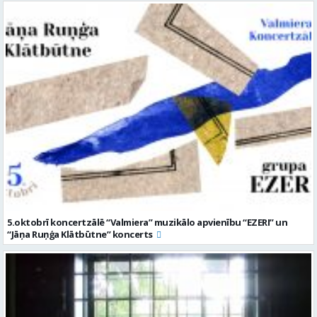
5.oktobrī koncertzālē “Valmiera” muzikālo apvienību “EZERI” un
“Jāņa Ruņģa Klātbūtne” koncerts