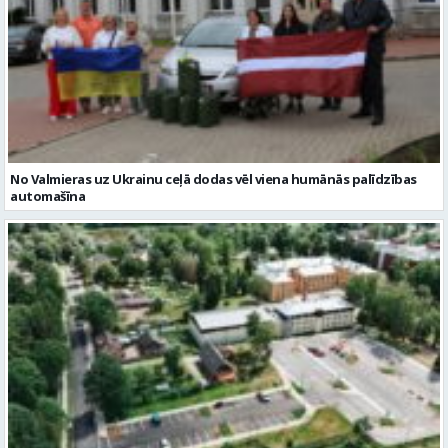
No Valmieras uz Ukrainu ceļā dodas vēl viena humānās palīdzības
automašīna