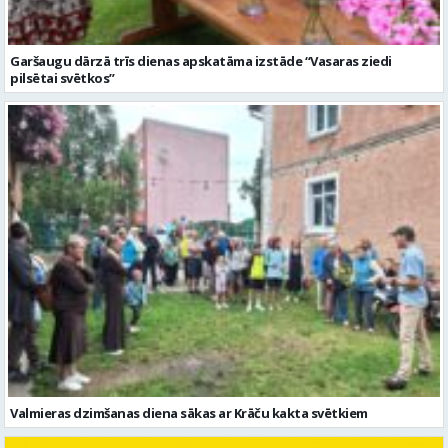
Garšaugu dārzā trīs dienas apskatāma izstāde “Vasaras ziedi
pilsētai svētkos”
Valmieras dzimšanas diena sākas ar Krāču kakta svētkiem