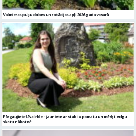
Valmieras puķu dobes un rotācijas apļi 2026.gada vasarā
Pārgaujiete Līva Irkle – jauniete ar stabilu pamatu un mērķtiecīgu
skatu nākotnē