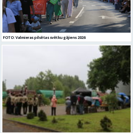
-4730, e-pasts: info@strencupns.lv. Papildu informāciju par
personas datu apstrādi jūs varat iegūt interneta mājas
lapā: https://strencupns.lv/ Profesija: AUDIOLOGOPĒDS Darba
vietas adrese: LATVIJA, Valkas iela 11, Strenči, Valmieras nov. Slodze:
Viena vesela slodze Darbības joma: Veselības aprūpe / Sociālā
aprūpe Pieteikto vietu skaits: 1 Aktuāla līdz: 2026-08-23
Kontaktpersona: CV sūtīt uz e- pastu: vakances@strencupns.lv
FOTO: Valmieras pilsētas svētku gājiens 2026