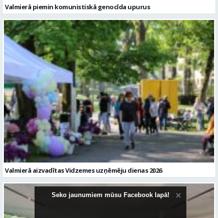
Valmierā piemin komunistiskā genocīda upurus
Valmierā aizvadītas Vidzemes uzņēmēju dienas 2026
Seko jaunumiem mūsu Facebook lapā!