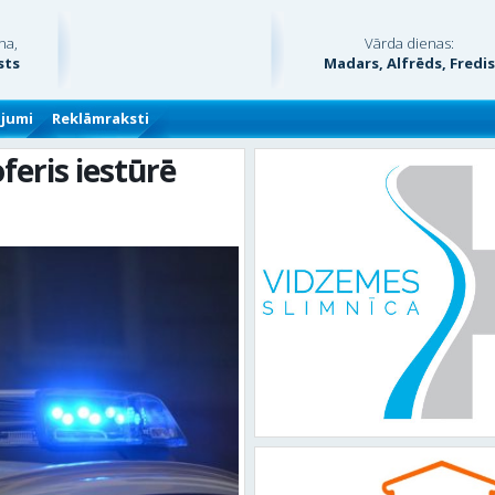
na,
Vārda dienas:
sts
Madars, Alfrēds, Fredi
ājumi
Reklāmraksti
eris iestūrē