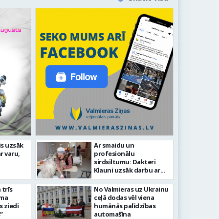
īstenot nozīmīgus ielu
is uzsāk
Ar smaidu un
Valmier
r varu,
profesionālu
vestīciju projektus
šogad r
sirdsiltumu: Dakteri
Klauni uzsāk darbu ar
senioriem Vidzemes
slimnīcā
trīs
No Valmieras uz Ukrainu
āma
ceļā dodas vēl viena
s ziedi
humānās palīdzības
”
automašīna