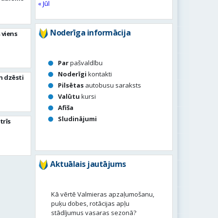
« Jūl
Noderīga informācija
 viens
Par
pašvaldību
Noderīgi
kontakti
n dzēsti
Pilsētas
autobusu saraksts
Valūtu
kursi
Afiša
Sludinājumi
trīs
Aktuālais jautājums
Kā vērtē Valmieras apzaļumošanu,
puķu dobes, rotācijas apļu
stādījumus vasaras sezonā?