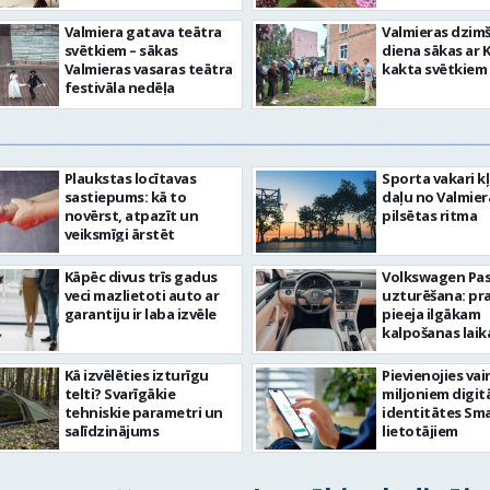
Valmiera gatava teātra
Valmieras dzim
svētkiem – sākas
diena sākas ar 
Valmieras vasaras teātra
kakta svētkiem
festivāla nedēļa
Plaukstas locītavas
Sporta vakari k
sastiepums: kā to
daļu no Valmier
novērst, atpazīt un
pilsētas ritma
veiksmīgi ārstēt
Kāpēc divus trīs gadus
Volkswagen Pa
veci mazlietoti auto ar
uzturēšana: pr
garantiju ir laba izvēle
pieeja ilgākam
kalpošanas lai
Kā izvēlēties izturīgu
Pievienojies vai
telti? Svarīgākie
miljoniem digit
tehniskie parametri un
identitātes Sma
salīdzinājums
lietotājiem