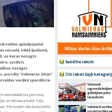
 pārvaldes apkalpojamā
tas novadā, kādā īpašumā,
jā, no kuras nozagts
Saistītie raksti:
eiro, uzsākts
ašīnas nozagts
ss, portālu “Valmieras Ziņas”
Citi raksti šajā kategorij
ārvaldes vecākā speciāliste
Vidzemē
ugunsdzēsējie
glābējiem pieci
m nenoskaidrota persona,
izsaukumi
as un iebrauca kokā. Ceļu
nas. Personām tika konstatēts
Valmierā notiku
un motocikla s