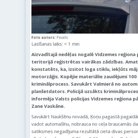
Foto autors:
Pexels
Lasīšanas laiks:
< 1
min
Aizvadītajā nedēļas nogalē Vidzemes reģiona
teritorijā reģistrētas vairākas zādzības. Ama
konstatēts, ka, izsitot loga stiklu, iekļūts mā
motorzāģis. Kopējie materiālie zaudējumi 100 
kriminālprocess. Savukārt Valmierā no autom
planšetdators. Policijā uzsākts kriminālproce
informēja Valsts policijas Vidzemes reģiona p
Zane Vaskāne.
Savukārt Naukšēnu novadā, Ķoņu pagastā pagaidā
vadot automašīnu, nobrauca no ceļa braucamās daļ
satiksmes negadījuma rezultātā cieta divas perso