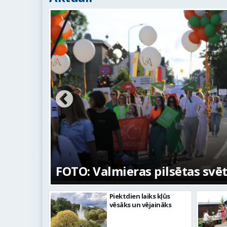
na
FOTO: Valmieras pilsētas svē
Piektdien laiks kļūs
vēsāks un vējaināks