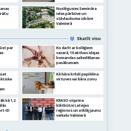
šanas
Noslēgusies Semināra
Krāču
ielas pārbūve un
stāvlaukuma izbūve
Valmierā
Skatīt visu
ļūst par
Ko darīt ar kolēģiem
as
vasarā, 10 aktīvas idejas
komandas saliedēšanas
pasākumam
ssat
Kā bāra krēsli papildina
aktiska
virtuves vai bāra zonu
kam
rāk kā 1,2
KRASO stiprina
ālās
klātbūtni Latvijas
rt-ID
reģionos un atklāj jaunu
veikalu Valmierā