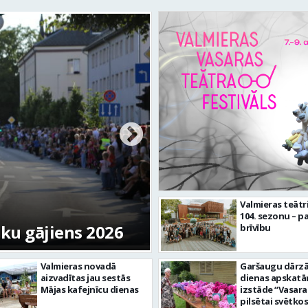
Valmierā turpinās 
Valmieras teātr
104. sezonu – pa
tku gājiens 2026
infrastruktūras in
brīvību
Valmieras novadā
Garšaugu dārzā 
aizvadītas jau sestās
dienas apskat
Mājas kafejnīcu dienas
izstāde “Vasara
pilsētai svētkos