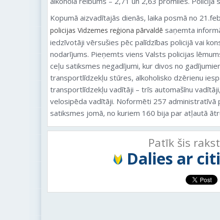
alkohola reibums – 2,71 un 2,63 promiles. Policija
Kopumā aizvadītajās dienās, laika posmā no 21.feb
saņemta informā
policijas Vidzemes reģiona pārvaldē
iedzīvotāji vērsušies pēc palīdzības policijā vai ko
nodarījums. Pieņemts viens Valsts policijas lēmums
ceļu satiksmes negadījumi, kur divos no gadījumiem
transportlīdzekļu stūres, alkoholisko dzērienu iesp
transportlīdzekļu vadītāji – trīs automašīnu vadītāj
velosipēda vadītāji. Noformēti 257 administratīvā
satiksmes jomā, no kuriem 160 bija par atļautā āt
Patīk šis raks
Dalies ar ci