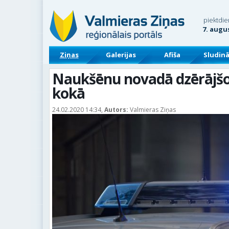
piektdie
7. augu
Ziņas
Galerijas
Afiša
Sludin
Naukšēnu novadā dzērājšof
kokā
24.02.2020 14:34,
Autors:
Valmieras Ziņas