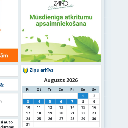
Ziņu arhīvs
Augusts 2026
ā:
Pi
Ot
Tr
Ce
Pi
Se
Sv
1
2
m
3
4
5
6
7
8
9
10
11
12
13
14
15
16
17
18
19
20
21
22
23
24
25
26
27
28
29
30
si auto
31
adursme