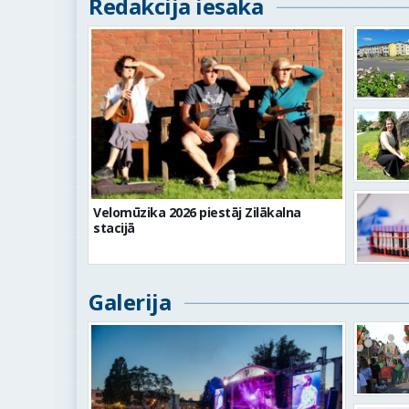
Redakcija iesaka
Velomūzika 2026 piestāj Zilākalna
stacijā
Galerija