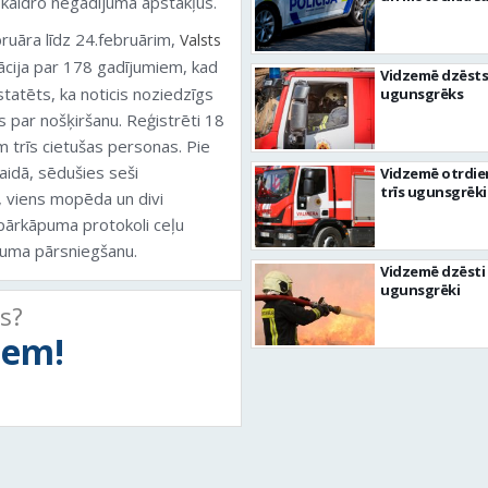
 skaidro negadījuma apstākļus.
ruāra līdz 24.februārim,
Valsts
cija par 178 gadījumiem, kad
Vidzemē dzēsts
nstatēts, ka noticis noziedzīgs
ugunsgrēks
 par nošķiršanu. Reģistrēti 18
 trīs cietušas personas. Pie
aidā, sēdušies seši
Vidzemē otrdie
trīs ugunsgrēki
i, viens mopēda un divi
 pārkāpuma protokoli ceļu
ruma pārsniegšanu.
Vidzemē dzēsti 
ugunsgrēki
ts?
tiem!