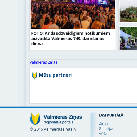
FOTO: Ar daudzveidīgiem notikumiem
aizvadīta Valmieras 743. dzimšanas
diena
Valmieras Ziņas
Mūsu partneri
LASI PORTĀLĀ
Ziņas
Galerijas
© 2016 Valmieraszinas.lv
Afiša