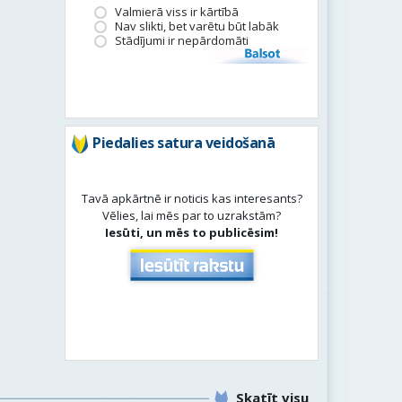
Valmierā viss ir kārtībā
Nav slikti, bet varētu būt labāk
Stādījumi ir nepārdomāti
Balsot
Piedalies satura veidošanā
Tavā apkārtnē ir noticis kas interesants?
Vēlies, lai mēs par to uzrakstām?
Iesūti, un mēs to publicēsim!
Skatīt visu