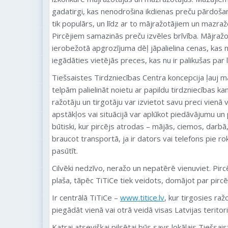
gadatirgi, kas nenodrošina ikdienas preču pārdošan
tik populārs, un līdz ar to mājražotājiem un mazražo
Pircējiem samazinās preču izvēles brīvība. Mājra
ierobežotā apgrozījuma dēļ jāpalielina cenas, kas 
iegādāties vietējās preces, kas nu ir palikušas par 
Tiešsaistes Tirdzniecības Centra koncepcija ļauj 
telpām palielināt noietu ar papildu tirdzniecības k
ražotāju un tirgotāju var izvietot savu preci vienā 
apstākļos vai situācijā var aplūkot piedāvājumu un
būtiski, kur pircējs atrodas – mājās, ciemos, darbā
braucot transportā, ja ir dators vai telefons pie ro
pasūtīt.
Cilvēki nedzīvo, neražo un nepatērē vienuviet. Pircē
plaša, tāpēc TiTiCe tiek veidots, domājot par pirc
Ir centrālā TiTiCe –
www.titice.lv
, kur tirgosies raž
piegādāt vienā vai otrā veidā visas Latvijas teritori
Katrai atsevišķai pilsētai būs savs lokālais Tiešsai