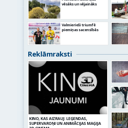
vēsāks un vējaināks
Valmierieši triumfē
piemiņas sacensībās
Reklāmraksti
KINO, KAS AIZRAUJ: LEĢENDAS,
SUPERVAROŅI UN ANIMĀCIJAS MAĢIJA