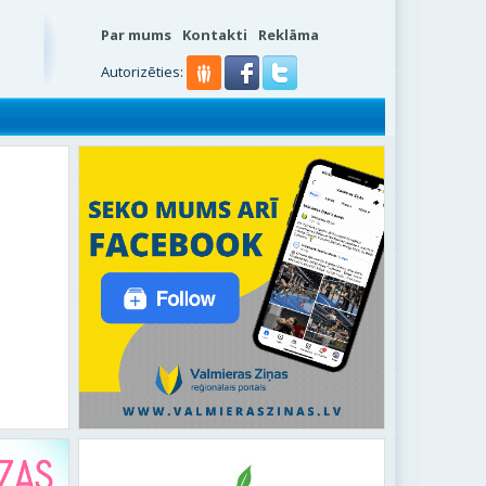
Par mums
Kontakti
Reklāma
s
Autorizēties: