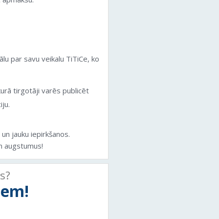
lu par savu veikalu TiTiCe, ko
urā tirgotāji varēs publicēt
ju.
 un jauku iepirkšanos.
n augstumus!
ts?
tiem!