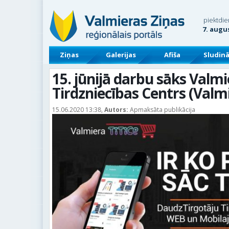
piektdie
7. augu
Ziņas
Galerijas
Afiša
Sludin
15. jūnijā darbu sāks Valmi
Tirdzniecības Centrs (Valmi
15.06.2020 13:38,
Autors:
Apmaksāta publikācija