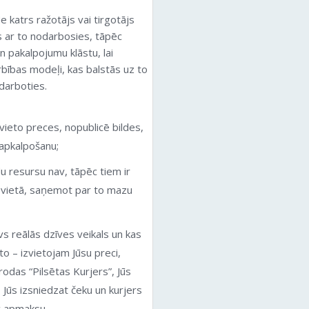
 katrs ražotājs vai tirgotājs
kas ar to nodarbosies, tāpēc
 pakalpojumu klāstu, lai
arbības modeļi, kas balstās uz to
darboties.
evieto preces, nopublicē bildes,
 apkalpošanu;
resursu nav, tāpēc tiem ir
u vietā, saņemot par to mazu
 reālās dzīves veikals un kas
o – izvietojam Jūsu preci,
odas “Pilsētas Kurjers”, Jūs
 Jūs izsniedzat čeku un kurjers
c apmaksu.