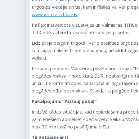
tirgosies vietējie un tie, kam ir filiāles vai var pi
www.valmiera.titice.lv
.
Pašlaik ir izveidota visLatvijas un Valmieras TiTiC
TiTiCe tiks atvērta vismaz 50 Latvijas pilsētās.
Līdz jūnija beigām tirgotāji var pieteikties tirgoti
komisijas maksas tirgot vienu gadu, aizpildot reģis
veikalu.
Pirkumu piegādes Valmieras pilsētā nodrošinās “Pil
piegādes maksa ir noteikta 2 EUR, neatkarīgi no tā,
un kur tie katrs atrodas. Sadarbībā ar tirgotājiem m
piegādes būtu bezmaksas. Standarta piegāde tiek n
Pakalpojums “Aizšauj pakaļ”
Ir dzīvē tādas situācijas, kad nepieciešama prece 
valmieriešiem apmeklēt specializēto veikalu “Aizša
max 30 min laikā no pasūtījuma brīža.
Tirgotājam ērti