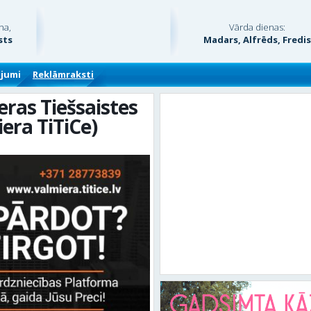
na,
Vārda dienas:
sts
Madars, Alfrēds, Fredi
ājumi
Reklāmraksti
eras Tiešsaistes
era TiTiCe)