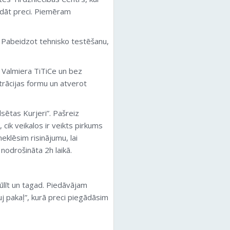
egādāt preci. Piemēram
e. Pabeidzot tehnisko testēšanu,
es Valmiera TiTiCe un bez
trācijas formu un atverot
sētas Kurjeri”. Pašreiz
 cik veikalos ir veikts pirkums
eklēsim risinājumu, lai
odrošināta 2h laikā.
tūlīt un tagad. Piedāvājam
uj pakaļ”, kurā preci piegādāsim