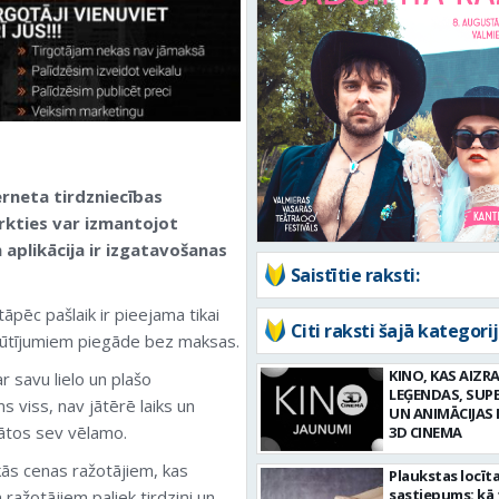
rneta tirdzniecības
irkties var izmantojot
 aplikācija ir izgatavošanas
Saistītie raksti:
pēc pašlaik ir pieejama tikai
Citi raksti šajā kategorij
sūtījumiem piegāde bez maksas.
KINO, KAS AIZRA
ar savu lielo un plašo
LEĢENDAS, SUP
 viss, nav jātērē laiks un
UN ANIMĀCIJAS 
dātos sev vēlamo.
3D CINEMA
ākās cenas ražotājiem, kas
Plaukstas locīt
sastiepums: kā 
ažotājiem paliek tirdziņi un