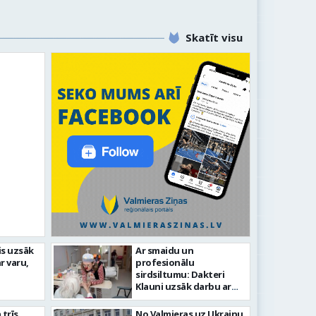
Skatīt visu
idīgiem notikumiem
is uzsāk
Ar smaidu un
r varu,
profesionālu
s 743. dzimšanas diena
FOTO: V
sirdsiltumu: Dakteri
Klauni uzsāk darbu ar
senioriem Vidzemes
slimnīcā
trīs
No Valmieras uz Ukrainu