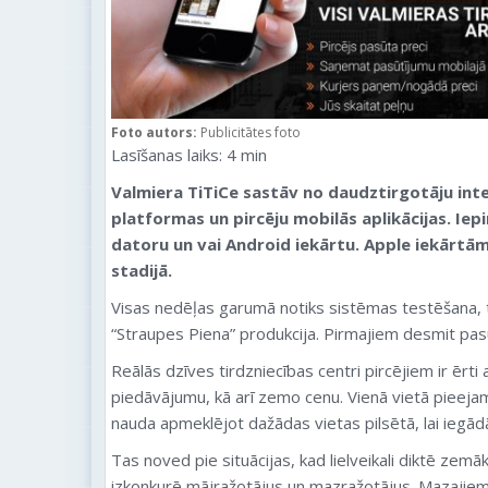
Foto autors:
Publicitātes foto
Lasīšanas laiks:
4
min
Valmiera TiTiCe sastāv no daudztirgotāju inte
platformas un pircēju mobilās aplikācijas. Iep
datoru un vai Android iekārtu. Apple iekārtām
stadijā.
Visas nedēļas garumā notiks sistēmas testēšana, tā
“Straupes Piena” produkcija. Pirmajiem desmit pa
Reālās dzīves tirdzniecības centri pircējiem ir ērti 
piedāvājumu, kā arī zemo cenu. Vienā vietā pieejams
nauda apmeklējot dažādas vietas pilsētā, lai iegā
Tas noved pie situācijas, kad lielveikali diktē zem
izkonkurē mājražotājus un mazražotājus. Mazajiem r