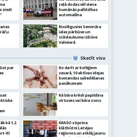
āma
ceļā dodas vēl viena
s ziedi
humānās palīdzības
”
automašīna
šanas
Noslēgusies Semināra
Krāču
ielas pārbūve un
stāvlaukuma izbūve
Valmierā
Skatīt visu
ļūst par
Ko darīt ar kolēģiem
as
vasarā, 10 aktīvas idejas
komandas saliedēšanas
pasākumam
ssat
Kā bāra krēsli papildina
aktiska
virtuves vai bāra zonu
kam
rāk kā 1,2
KRASO stiprina
ālās
klātbūtni Latvijas
rt-ID
reģionos un atklāj jaunu