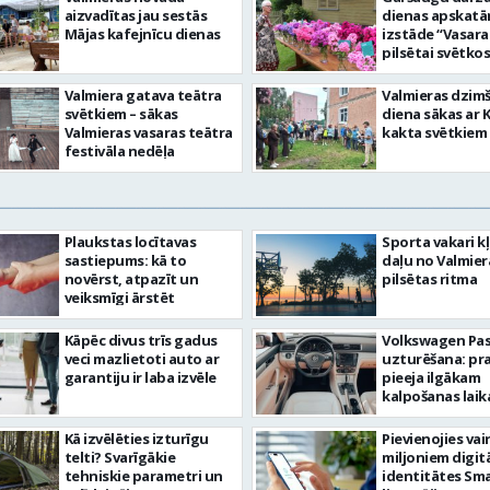
aizvadītas jau sestās
dienas apskat
Mājas kafejnīcu dienas
izstāde “Vasara
pilsētai svētkos
Valmiera gatava teātra
Valmieras dzim
svētkiem – sākas
diena sākas ar 
Valmieras vasaras teātra
kakta svētkiem
festivāla nedēļa
Plaukstas locītavas
Sporta vakari k
sastiepums: kā to
daļu no Valmier
novērst, atpazīt un
pilsētas ritma
veiksmīgi ārstēt
Kāpēc divus trīs gadus
Volkswagen Pa
veci mazlietoti auto ar
uzturēšana: pr
garantiju ir laba izvēle
pieeja ilgākam
kalpošanas lai
Kā izvēlēties izturīgu
Pievienojies vai
telti? Svarīgākie
miljoniem digit
tehniskie parametri un
identitātes Sma