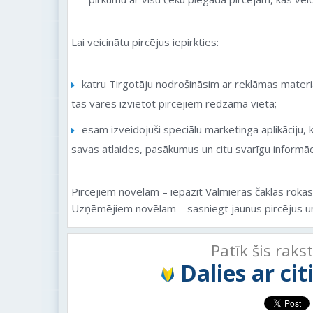
Lai veicinātu pircējus iepirkties:
katru Tirgotāju nodrošināsim ar reklāmas materiā
tas varēs izvietot pircējiem redzamā vietā;
esam izveidojuši speciālu marketinga aplikāciju, k
savas atlaides, pasākumus un citu svarīgu informāci
Pircējiem novēlam – iepazīt Valmieras čaklās rokas
Uzņēmējiem novēlam – sasniegt jaunus pircējus u
Patīk šis raks
Dalies ar ci