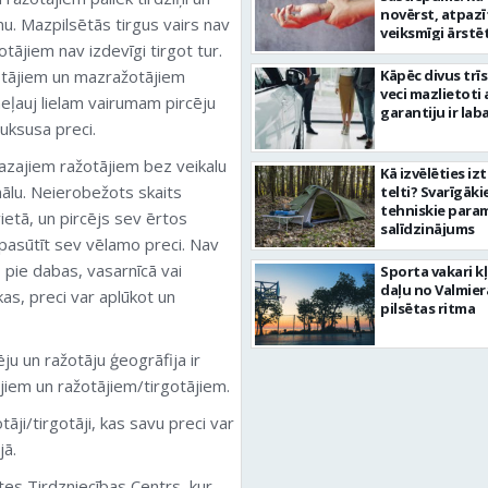
novērst, atpazī
u. Mazpilsētās tirgus vairs nav
veiksmīgi ārstē
tājiem nav izdevīgi tirgot tur.
žotājiem un mazražotājiem
Kāpēc divus trī
veci mazlietoti 
neļauj lielam vairumam pircēju
garantiju ir laba
luksusa preci.
mazajiem ražotājiem bez veikalu
Kā izvēlēties iz
anālu. Neierobežots skaits
telti? Svarīgāki
tehniskie para
vietā, un pircējs sev ērtos
salīdzinājums
 pasūtīt sev vēlamo preci. Nav
, pie dabas, vasarnīcā vai
Sporta vakari k
daļu no Valmier
kas, preci var aplūkot un
pilsētas ritma
ju un ražotāju ģeogrāfija ir
ējiem un ražotājiem/tirgotājiem.
otāji/tirgotāji, kas savu preci var
jā.
stes Tirdzniecības Centrs, kur