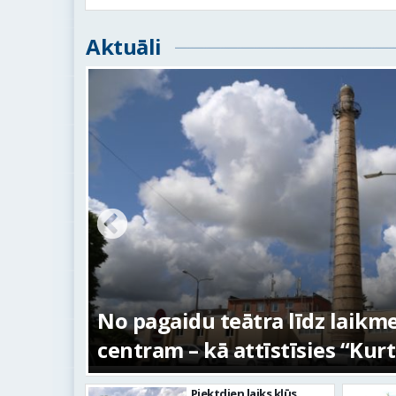
Aktuāli
s –
No pagaidu teātra līdz laikm
centram – kā attīstīsies “Kur
Piektdien laiks kļūs