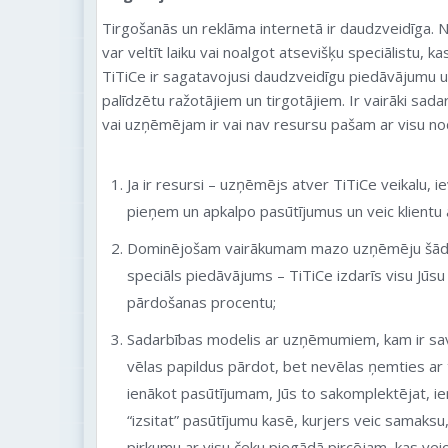
Tirgošanās un reklāma internetā ir daudzveidīga. Ne
var veltīt laiku vai noalgot atsevišķu speciālistu, 
TiTiCe ir sagatavojusi daudzveidīgu piedāvājumu un
palīdzētu ražotājiem un tirgotājiem. Ir vairāki sad
vai uzņēmējam ir vai nav resursu pašam ar visu no
Ja ir resursi – uzņēmējs atver TiTiCe veikalu, i
pieņem un apkalpo pasūtījumus un veic klientu
Dominējošam vairākumam mazo uzņēmēju šādu 
speciāls piedāvājums – TiTiCe izdarīs visu Jūs
pārdošanas procentu;
Sadarbības modelis ar uzņēmumiem, kam ir savs
vēlas papildus pārdot, bet nevēlas ņemties ar t
ienākot pasūtījumam, Jūs to sakomplektējat, ier
“izsitat” pasūtījumu kasē, kurjers veic samaksu,
pirkumu ar visu čeku piegādā pircējam, kas vei