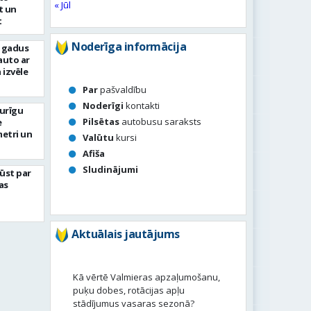
« Jūl
t un
t
Noderīga informācija
s gadus
auto ar
 izvēle
Par
pašvaldību
Noderīgi
kontakti
turīgu
Pilsētas
autobusu saraksts
e
metri un
Valūtu
kursi
Afiša
Sludinājumi
ļūst par
as
Aktuālais jautājums
Kā vērtē Valmieras apzaļumošanu,
puķu dobes, rotācijas apļu
stādījumus vasaras sezonā?