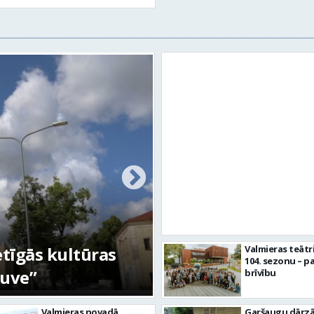
etīgās kultūras
FOTO: Ar daudzve
Valmieras teātr
104. sezonu – pa
tuve”
aizvadīta Valmiera
brīvību
Valmieras novadā
Garšaugu dārzā 