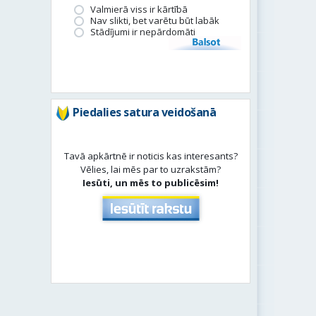
Valmierā viss ir kārtībā
Nav slikti, bet varētu būt labāk
Stādījumi ir nepārdomāti
Balsot
Piedalies satura veidošanā
Tavā apkārtnē ir noticis kas interesants?
Vēlies, lai mēs par to uzrakstām?
Iesūti, un mēs to publicēsim!