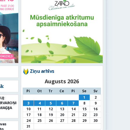
Ziņu arhīvs
Augusts 2026
ā:
Pi
Ot
Tr
Ce
Pi
Se
Sv
1
2
UJ:
ERVAROŅI
3
4
5
6
7
8
9
MAĢIJA
10
11
12
13
14
15
16
17
18
19
20
21
22
23
24
25
26
27
28
29
30
avas
31
to